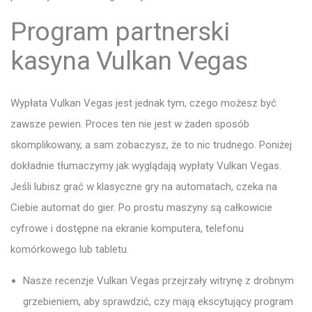
Program partnerski
kasyna Vulkan Vegas
Wypłata Vulkan Vegas jest jednak tym, czego możesz być
zawsze pewien. Proces ten nie jest w żaden sposób
skomplikowany, a sam zobaczysz, że to nic trudnego. Poniżej
dokładnie tłumaczymy jak wyglądają wypłaty Vulkan Vegas.
Jeśli lubisz grać w klasyczne gry na automatach, czeka na
Ciebie automat do gier. Po prostu maszyny są całkowicie
cyfrowe i dostępne na ekranie komputera, telefonu
komórkowego lub tabletu.
Nasze recenzje Vulkan Vegas przejrzały witrynę z drobnym
grzebieniem, aby sprawdzić, czy mają ekscytujący program