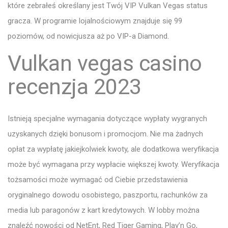
które zebrałeś określany jest Twój VIP Vulkan Vegas status
gracza. W programie lojalnościowym znajduje się 99
poziomów, od nowicjusza aż po VIP-a Diamond.
Vulkan vegas casino
recenzja 2023
Istnieją specjalne wymagania dotyczące wypłaty wygranych
uzyskanych dzięki bonusom i promocjom. Nie ma żadnych
opłat za wypłatę jakiejkolwiek kwoty, ale dodatkowa weryfikacja
może być wymagana przy wypłacie większej kwoty. Weryfikacja
tożsamości może wymagać od Ciebie przedstawienia
oryginalnego dowodu osobistego, paszportu, rachunków za
media lub paragonów z kart kredytowych. W lobby można
znaleźć nowości od NetEnt, Red Tiger Gaming, Play’n Go,