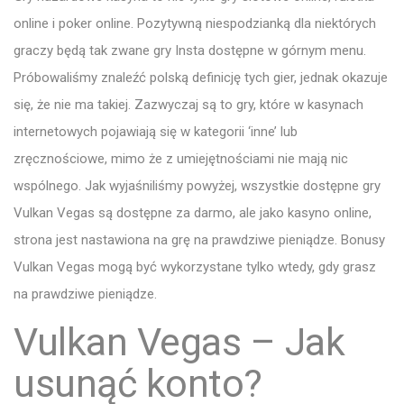
online i poker online. Pozytywną niespodzianką dla niektórych
graczy będą tak zwane gry Insta dostępne w górnym menu.
Próbowaliśmy znaleźć polską definicję tych gier, jednak okazuje
się, że nie ma takiej. Zazwyczaj są to gry, które w kasynach
internetowych pojawiają się w kategorii ‘inne’ lub
zręcznościowe, mimo że z umiejętnościami nie mają nic
wspólnego. Jak wyjaśniliśmy powyżej, wszystkie dostępne gry
Vulkan Vegas są dostępne za darmo, ale jako kasyno online,
strona jest nastawiona na grę na prawdziwe pieniądze. Bonusy
Vulkan Vegas mogą być wykorzystane tylko wtedy, gdy grasz
na prawdziwe pieniądze.
Vulkan Vegas – Jak
usunąć konto?