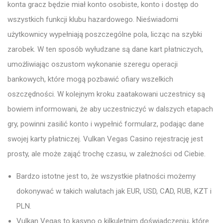
konta gracz będzie miał konto osobiste, konto i dostęp do
wszystkich funkcji klubu hazardowego. Nieświadomi
użytkownicy wypełniają poszczególne pola, licząc na szybki
zarobek. W ten sposób wyłudzane są dane kart płatniczych,
umożliwiając oszustom wykonanie szeregu operacji
bankowych, które mogą pozbawić ofiary wszelkich
oszczędności. W kolejnym kroku zaatakowani uczestnicy są
bowiem informowani, że aby uczestniczyć w dalszych etapach
gry, powinni zasilić konto i wypełnić formularz, podając dane
swojej karty płatniczej. Vulkan Vegas Casino rejestrację jest
prosty, ale może zająć trochę czasu, w zależności od Ciebie.
Bardzo istotne jest to, że wszystkie płatności możemy
dokonywać w takich walutach jak EUR, USD, CAD, RUB, KZT i
PLN.
Vulkan Vegas to kasyno o kilkuletnim doświadczeniu, które