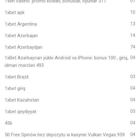
1Win casino: promo kodları, bonuslar, oyunlar 317
01
1xbet apk
10
1xbet Argentina
13
1xbet Azerbajan
14
1xbet Azerbaydjan
74
1xBet Azərbaycan yükle Android və iPhone: bonus 100 , giriş,
04
idman mərcləri 493
1xbet Brazil
03
1xbet giriş
04
1xbet Kazahstan
04
1xbet qeydiyyat
03
456
04
50 Free Spinów bez depozytu w kasynie Vulkan Vegas 959
04