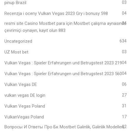
pinup Brazil
03
Recenzja i oceny Vulkan Vegas 2023 Gry i bonusy 598
04
resmi site Casino Mostbet para için Mostbet çalışma aynasında
04
çevrimiçi oynayın, kayıt olun 883
Uncategorized
634
UZ Most bet
03
Vulkan Vegas ️: Spieler Erfahrungen und Betrugstest 2023 219
04
Vulkan Vegas ️: Spieler Erfahrungen und Betrugstest 2023 560
04
Vulkan Vegas DE
06
vulkan vegas DE login
27
Vulkan Vegas Poland
31
VulkanVegas Poland
17
Вопросы И Ответы Про Бк Mostbet Gəlinlik, Gəlinlik Modelleri,
02