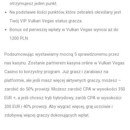
otrzymujesz jeden punkt.
Na podstawie ilości punktów, które zebrałeś określany jest
Twój VIP Vulkan Vegas status gracza.
Bonus od pierwszej wpłaty w Vulkan Vegas wynosi aż do
1200 PLN.
Podsumowując wystawiamy mocną 5 sprawdzonemu przez
nas kasynu. Zostanie partnerem kasyna online w Vulkan Vegas
Casino to korzystny program. Już grasz i zarabiasz na
platformie, ale jeśli masz więcej aktywnych graczy, możesz –
zarobić do 50% prowizji. Możesz zarobić CPA w wysokości 350
EUR +, a jeśli chcesz tryb hybrydowy, zarób CPA w wysokości
200 EUR i 40% prowizji. Aby wygrać więcej, graj uczciwie i
zdobywaj więcej graczy dokonujących wpłat.