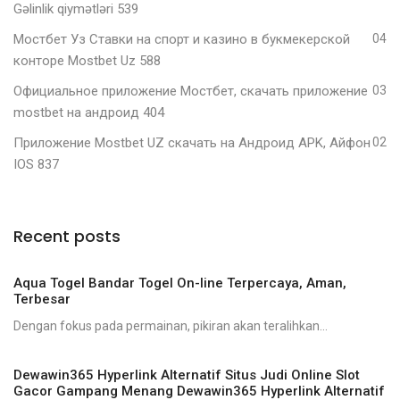
Gəlinlik qiymətləri 539
Мостбет Уз Ставки на спорт и казино в букмекерской
04
конторе Mostbet Uz 588
Официальное приложение Мостбет, скачать приложение
03
mostbet на андроид 404
Приложение Mostbet UZ скачать на Андроид APK, Айфон
02
IOS 837
Recent posts
Aqua Togel Bandar Togel On-line Terpercaya, Aman,
Terbesar
Dengan fokus pada permainan, pikiran akan teralihkan...
Dewawin365 Hyperlink Alternatif Situs Judi Online Slot
Gacor Gampang Menang Dewawin365 Hyperlink Alternatif