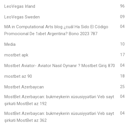
LeoVegas Irland
96
LeoVegas Sweden
09
MA in Computational Arts blog ¿cuál Ha Sido El Código
04
Promocional De 1xbet Argentina? Bono 2023 787
Media
10
mostbet apk
17
Mostbet Aviator- Aviator Nasıl Oynanır ? Mostbet Giriş 870
04
mostbet az 90
18
Mostbet Azerbaycan
25
MostBet Azerbaycan: bukmeykerin xüsusiyyətləri Veb sayt
04
şirkəti MostBet az 192
MostBet Azerbaycan: bukmeykerin xüsusiyyətləri Veb sayt
04
şirkəti MostBet az 362