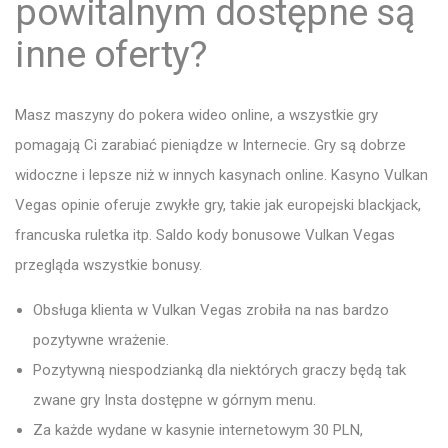
powitalnym dostępne są
inne oferty?
Masz maszyny do pokera wideo online, a wszystkie gry
pomagają Ci zarabiać pieniądze w Internecie. Gry są dobrze
widoczne i lepsze niż w innych kasynach online. Kasyno Vulkan
Vegas opinie oferuje zwykłe gry, takie jak europejski blackjack,
francuska ruletka itp. Saldo kody bonusowe Vulkan Vegas
przegląda wszystkie bonusy.
Obsługa klienta w Vulkan Vegas zrobiła na nas bardzo
pozytywne wrażenie.
Pozytywną niespodzianką dla niektórych graczy będą tak
zwane gry Insta dostępne w górnym menu.
Za każde wydane w kasynie internetowym 30 PLN,