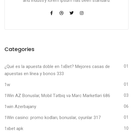
and industry lorem ipsum has been standard.
Categories
¿Qué es la apuesta doble en 1xBet? Mejores casas de
01
apuestas en línea y bonos 333
1w
01
1Win AZ Bonuslar, Mobil Tətbiq və Mərc Marketləri 686
03
1win Azerbajany
06
1Win casino: promo kodları, bonuslar, oyunlar 317
01
1xbet apk
10