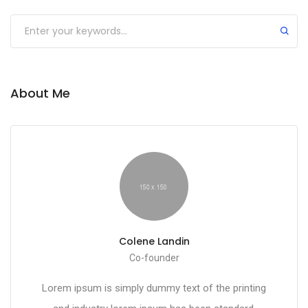
About Me
Colene Landin
Co-founder
Lorem ipsum is simply dummy text of the printing