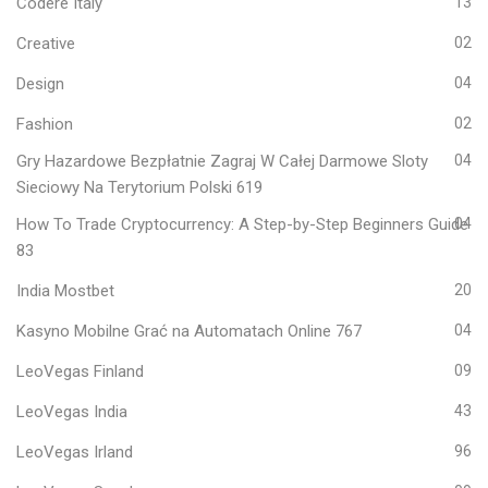
Codere Italy
13
Creative
02
Design
04
Fashion
02
Gry Hazardowe Bezpłatnie Zagraj W Całej Darmowe Sloty
04
Sieciowy Na Terytorium Polski 619
How To Trade Cryptocurrency: A Step-by-Step Beginners Guide
04
83
India Mostbet
20
Kasyno Mobilne Grać na Automatach Online 767
04
LeoVegas Finland
09
LeoVegas India
43
LeoVegas Irland
96