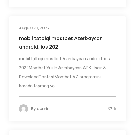
August 31, 2022
mobil tətbiqi mostbet Azerbayсan
android, ios 202
mobil tətbiqi mostbet Azerbayсan android, ios
2022Mostbet Yukle Azerbaycan APK: Indir &
DownloadContentMostbet AZ proqramını
harada tapmaq və...
By
admin
6