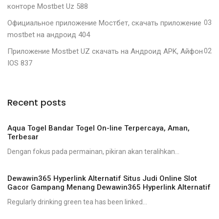
конторе Mostbet Uz 588
Официальное приложение Мостбет, скачать приложение
03
mostbet на андроид 404
Приложение Mostbet UZ скачать на Андроид APK, Айфон
02
IOS 837
Recent posts
Aqua Togel Bandar Togel On-line Terpercaya, Aman,
Terbesar
Dengan fokus pada permainan, pikiran akan teralihkan...
Dewawin365 Hyperlink Alternatif Situs Judi Online Slot
Gacor Gampang Menang Dewawin365 Hyperlink Alternatif
Regularly drinking green tea has been linked...