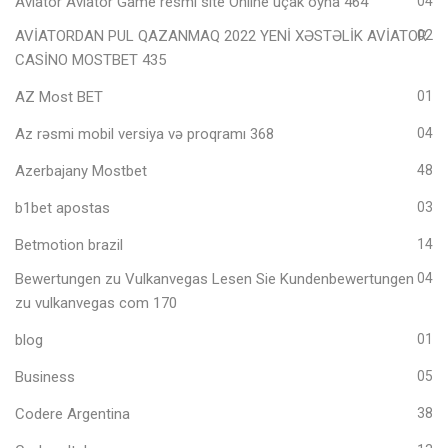
Aviator Aviator Game resmi site Online uçak oyna 464
04
AVİATORDAN PUL QAZANMAQ 2022 YENİ XƏSTƏLİK AVİATOR
02
CASİNO MOSTBET 435
AZ Most BET
01
Az rəsmi mobil versiya və proqramı 368
04
Azerbajany Mostbet
48
b1bet apostas
03
Betmotion brazil
14
Bewertungen zu Vulkanvegas Lesen Sie Kundenbewertungen
04
zu vulkanvegas com 170
blog
01
Business
05
Codere Argentina
38