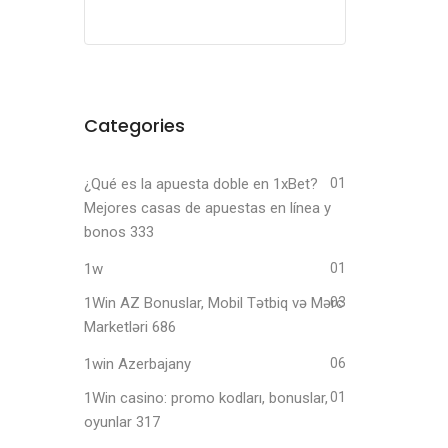
Categories
¿Qué es la apuesta doble en 1xBet?
01
Mejores casas de apuestas en línea y
bonos 333
1w
01
1Win AZ Bonuslar, Mobil Tətbiq və Mərc
03
Marketləri 686
1win Azerbajany
06
1Win casino: promo kodları, bonuslar,
01
oyunlar 317