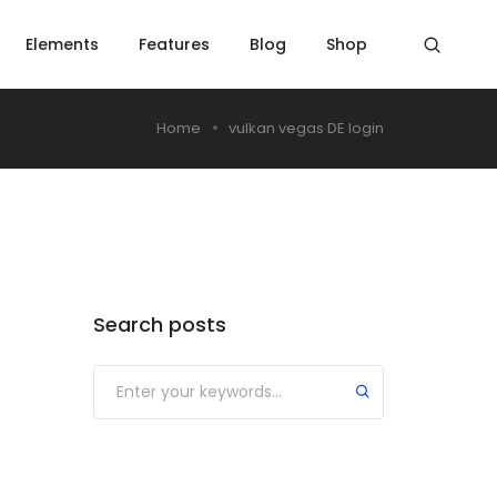
Elements
Features
Blog
Shop
Home
vulkan vegas DE login
Search posts