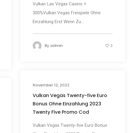
Vulkan Las Vegas Casino +
300%Vulkan Vegas Freispiele Ohne
Einzahlung Erst Wenn Zu...
By
admin
3
November 12, 2022
Vulkan Vegas Twenty-five Euro
Bonus Ohne Einzahlung 2023
Twenty Five Promo Cod
Vulkan Vegas Twenty-five Euro Bonus