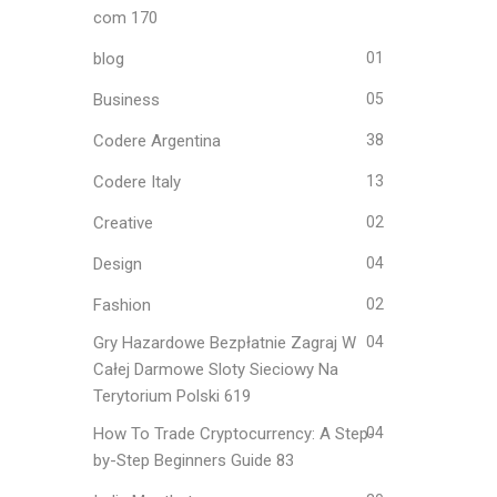
com 170
blog
01
Business
05
Codere Argentina
38
Codere Italy
13
Creative
02
Design
04
Fashion
02
Gry Hazardowe Bezpłatnie Zagraj W
04
Całej Darmowe Sloty Sieciowy Na
Terytorium Polski 619
How To Trade Cryptocurrency: A Step-
04
by-Step Beginners Guide 83