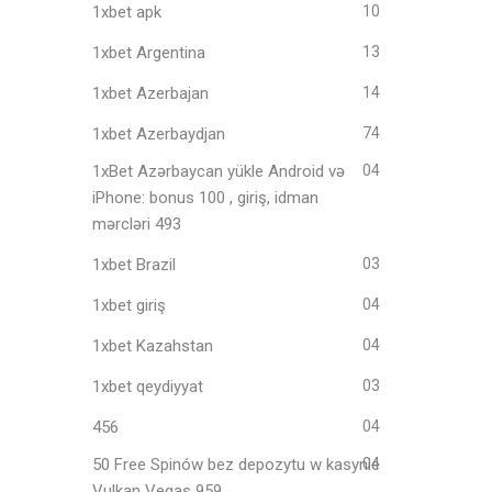
1xbet apk
10
1xbet Argentina
13
1xbet Azerbajan
14
1xbet Azerbaydjan
74
1xBet Azərbaycan yükle Android və
04
iPhone: bonus 100 , giriş, idman
mərcləri 493
1xbet Brazil
03
1xbet giriş
04
1xbet Kazahstan
04
1xbet qeydiyyat
03
456
04
50 Free Spinów bez depozytu w kasynie
04
Vulkan Vegas 959