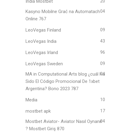
India Mostbet
20
Kasyno Mobilne Grać na Automatach
04
Online 767
LeoVegas Finland
09
LeoVegas India
43
LeoVegas Irland
96
LeoVegas Sweden
09
MA in Computational Arts blog ¿cuál Ha
04
Sido El Código Promocional De 1xbet
Argentina? Bono 2023 787
Media
10
mostbet apk
17
Mostbet Aviator- Aviator Nasıl Oynanır
04
? Mostbet Giriş 870