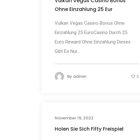
Vulkan Vegas Casino Bonus
Ohne Einzahlung 25 Eur
Vulkan Vegas Casino Bonus Ohne
Einzahlung 25 EuroCasino Durch 25
Euro Reward Ohne Einzahlung Dieses
Gibt Es Nur...
By
admin
3
November 19, 2022
Holen Sie Sich Fifty Freispiel