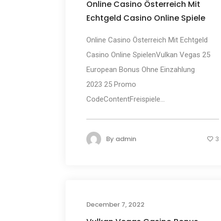
Online Casino Österreich Mit
Echtgeld Casino Online Spiele
Online Casino Österreich Mit Echtgeld
Casino Online SpielenVulkan Vegas 25
European Bonus Ohne Einzahlung
2023 25 Promo
CodeContentFreispiele...
By
admin
3
December 7, 2022