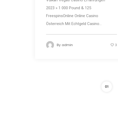
2023 » 1 000 Pound & 125
FreespinsOnline Online Casino
Österreich Mit Echtgeld Casino...
By
admin
3
01