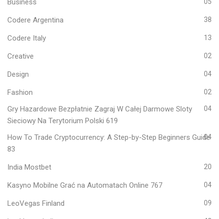
Business
05
Codere Argentina
38
Codere Italy
13
Creative
02
Design
04
Fashion
02
Gry Hazardowe Bezpłatnie Zagraj W Całej Darmowe Sloty
04
Sieciowy Na Terytorium Polski 619
How To Trade Cryptocurrency: A Step-by-Step Beginners Guide
04
83
India Mostbet
20
Kasyno Mobilne Grać na Automatach Online 767
04
LeoVegas Finland
09