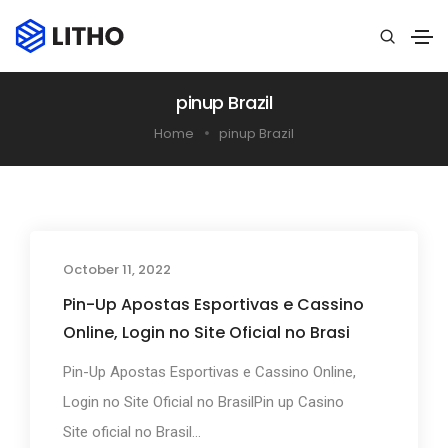
pinup Brazil
Home
pinup Brazil
October 11, 2022
Pin-Up Apostas Esportivas e Cassino
Online, Login no Site Oficial no Brasi
Pin-Up Apostas Esportivas e Cassino Online,
Login no Site Oficial no BrasilPin up Casino
Site oficial no Brasil...