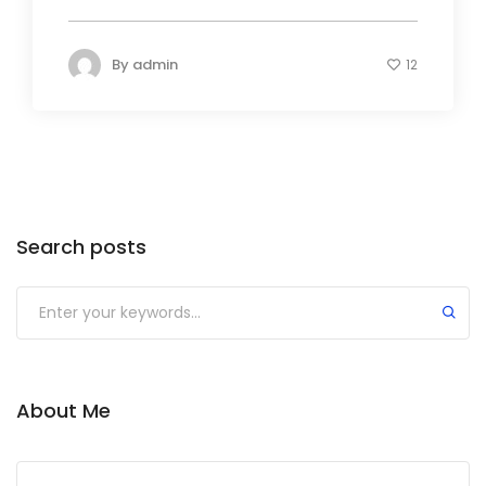
By
admin
12
Search posts
About Me