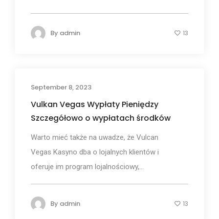
By
admin
13
September 8, 2023
Vulkan Vegas Wypłaty Pieniędzy
Szczegółowo o wypłatach środków
Warto mieć także na uwadze, że Vulcan
Vegas Kasyno dba o lojalnych klientów i
oferuje im program lojalnościowy,...
By
admin
13