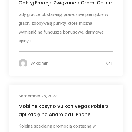
Odkryj Emocje Związane z Grami Online
Gdy gracze obstawiają prawdziwe pieniądze w
grach, zdobywają punkty, które można
wymienić na fundusze bonusowe, darmowe
spiny i...
By
admin
11
September 25, 2023
Mobilne kasyno Vulkan Vegas Pobierz
aplikację na Androida i iPhone
Kolejną specjalną promocją dostępną w