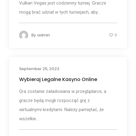
Vulkan Vegas jest codzienny turniej. Gracze
mogą brać udział w tych turniejach, aby...
By
admin
11
September 25, 2023
Wybieraj Legalne Kasyno Online
Gra zostanie załadowana w przeglądarce, a
gracze będą mogli rozpocząć grę z
wirtualnymi kredytami. Należy pamiętać, że
wszelkie...