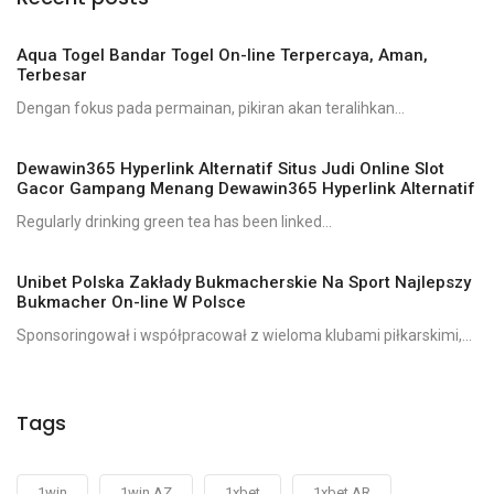
Aqua Togel Bandar Togel On-line Terpercaya, Aman,
Terbesar
Dengan fokus pada permainan, pikiran akan teralihkan...
Dewawin365 Hyperlink Alternatif Situs Judi Online Slot
Gacor Gampang Menang Dewawin365 Hyperlink Alternatif
Regularly drinking green tea has been linked...
Unibet Polska Zakłady Bukmacherskie Na Sport Najlepszy
Bukmacher On-line W Polsce
Sponsoringował i współpracował z wieloma klubami piłkarskimi,...
Tags
1win
1win AZ
1xbet
1xbet AR