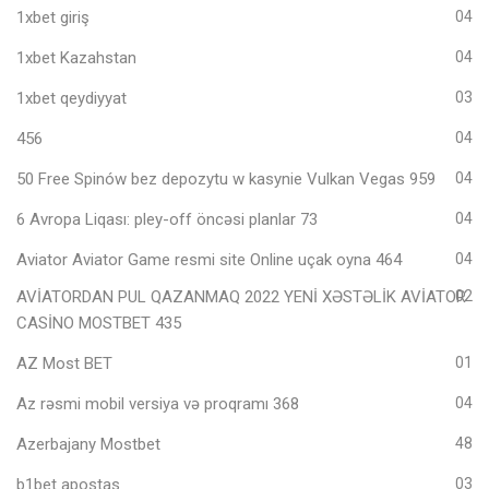
1xbet giriş
04
1xbet Kazahstan
04
1xbet qeydiyyat
03
456
04
50 Free Spinów bez depozytu w kasynie Vulkan Vegas 959
04
6 Avropa Liqası: pley-off öncəsi planlar 73
04
Aviator Aviator Game resmi site Online uçak oyna 464
04
AVİATORDAN PUL QAZANMAQ 2022 YENİ XƏSTƏLİK AVİATOR
02
CASİNO MOSTBET 435
AZ Most BET
01
Az rəsmi mobil versiya və proqramı 368
04
Azerbajany Mostbet
48
b1bet apostas
03