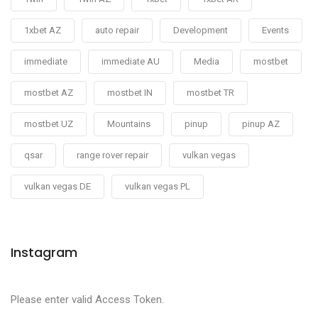
1xbet AZ
auto repair
Development
Events
immediate
immediate AU
Media
mostbet
mostbet AZ
mostbet IN
mostbet TR
mostbet UZ
Mountains
pinup
pinup AZ
qsar
range rover repair
vulkan vegas
vulkan vegas DE
vulkan vegas PL
Instagram
Please enter valid Access Token.