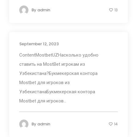
By
admin
13
September 12, 2023
ContentMostbetUZНасколько удобно
ставить на MostBet игрокам из
Узбекистана?Букмекерская контора
Mostbet для игроков из
УзбекистанаБукмекерская контора
Mostbet для игроков...
By
admin
14