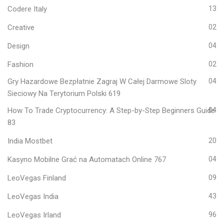
Codere Italy
13
Creative
02
Design
04
Fashion
02
Gry Hazardowe Bezpłatnie Zagraj W Całej Darmowe Sloty
04
Sieciowy Na Terytorium Polski 619
How To Trade Cryptocurrency: A Step-by-Step Beginners Guide
04
83
India Mostbet
20
Kasyno Mobilne Grać na Automatach Online 767
04
LeoVegas Finland
09
LeoVegas India
43
LeoVegas Irland
96