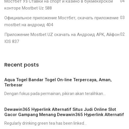
Мостбет Уз Ставки на спорт и казино в букмекерской
04
конторе Mostbet Uz 588
Официальное приложение Мостбет, скачать приложение
03
mostbet на андроид 404
Приложение Mostbet UZ скачать на Андроид APK, Айфон
02
IOS 837
Recent posts
Aqua Togel Bandar Togel On-line Terpercaya, Aman,
Terbesar
Dengan fokus pada permainan, pikiran akan teralihkan...
Dewawin365 Hyperlink Alternatif Situs Judi Online Slot
Gacor Gampang Menang Dewawin365 Hyperlink Alternatif
Regularly drinking green tea has been linked...