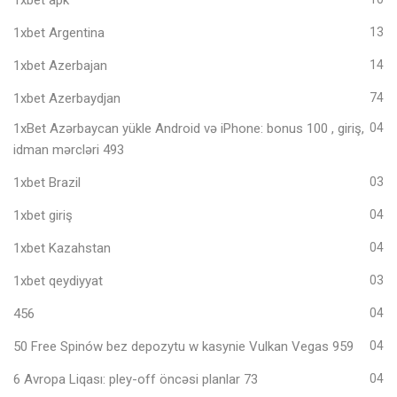
1xbet apk
1xbet Argentina
13
1xbet Azerbajan
14
1xbet Azerbaydjan
74
1xBet Azərbaycan yükle Android və iPhone: bonus 100 , giriş,
04
idman mərcləri 493
1xbet Brazil
03
1xbet giriş
04
1xbet Kazahstan
04
1xbet qeydiyyat
03
456
04
50 Free Spinów bez depozytu w kasynie Vulkan Vegas 959
04
6 Avropa Liqası: pley-off öncəsi planlar 73
04