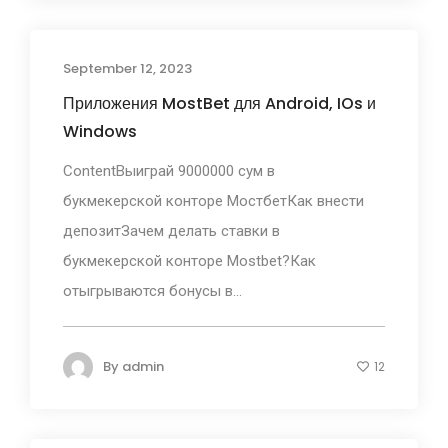
September 12, 2023
Приложения MostBet для Android, IOs и
Windows
ContentВыиграй 9000000 сум в
букмекерской конторе МостбетКак внести
депозитЗачем делать ставки в
букмекерской конторе Mostbet?Как
отыгрываются бонусы в...
By
admin
12