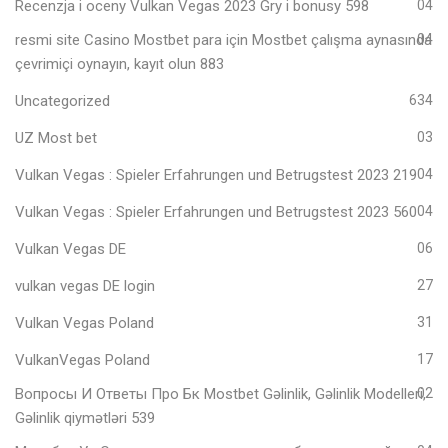
Recenzja i oceny Vulkan Vegas 2023 Gry i bonusy 598
04
resmi site Casino Mostbet para için Mostbet çalışma aynasında
04
çevrimiçi oynayın, kayıt olun 883
Uncategorized
634
UZ Most bet
03
Vulkan Vegas ️: Spieler Erfahrungen und Betrugstest 2023 219
04
Vulkan Vegas ️: Spieler Erfahrungen und Betrugstest 2023 560
04
Vulkan Vegas DE
06
vulkan vegas DE login
27
Vulkan Vegas Poland
31
VulkanVegas Poland
17
Вопросы И Ответы Про Бк Mostbet Gəlinlik, Gəlinlik Modelleri,
02
Gəlinlik qiymətləri 539