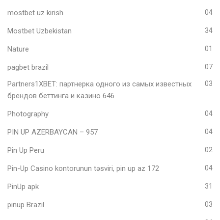
mostbet uz kirish
04
Mostbet Uzbekistan
34
Nature
01
pagbet brazil
07
Partners1XBET: партнерка одного из самых известных
03
брендов беттинга и казино 646
Photography
04
PIN UP AZERBAYCAN – 957
04
Pin Up Peru
02
Pin-Up Casino kontorunun təsviri, pin up az 172
04
PinUp apk
31
pinup Brazil
03