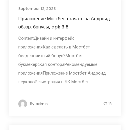
September 12, 2023
Приложение Мостбет: скачать на Андроид,
обзор, бонусы, apk 3 8
ContentДизайн и интерфейс
приложенияКак сделать в Мостбет
бездепозитный бонус?Мостбет
букмекерская контораРекомендуемые
приложенияПриложение Мостбет Андроид
зеркалоРегистрация в БК Мостбет...
By
admin
13