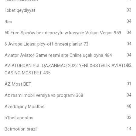
1xbet qeydiyyat
03
456
04
50 Free Spinów bez depozytu w kasynie Vulkan Vegas 959
04
6 Avropa Liqası: pley-off öncəsi planlar 73
04
Aviator Aviator Game resmi site Online uçak oyna 464
04
AVİATORDAN PUL QAZANMAQ 2022 YENİ XƏSTƏLİK AVİATOR
02
CASİNO MOSTBET 435
AZ Most BET
01
Az rəsmi mobil versiya və proqramı 368
04
Azerbajany Mostbet
48
b1bet apostas
03
Betmotion brazil
14