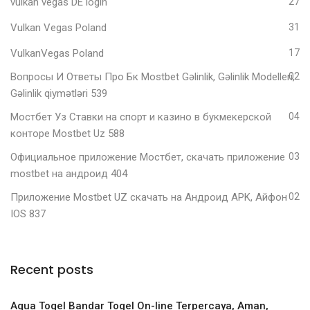
vulkan vegas DE login
27
Vulkan Vegas Poland
31
VulkanVegas Poland
17
Вопросы И Ответы Про Бк Mostbet Gəlinlik, Gəlinlik Modelleri,
02
Gəlinlik qiymətləri 539
Мостбет Уз Ставки на спорт и казино в букмекерской
04
конторе Mostbet Uz 588
Официальное приложение Мостбет, скачать приложение
03
mostbet на андроид 404
Приложение Mostbet UZ скачать на Андроид APK, Айфон
02
IOS 837
Recent posts
Aqua Togel Bandar Togel On-line Terpercaya, Aman,