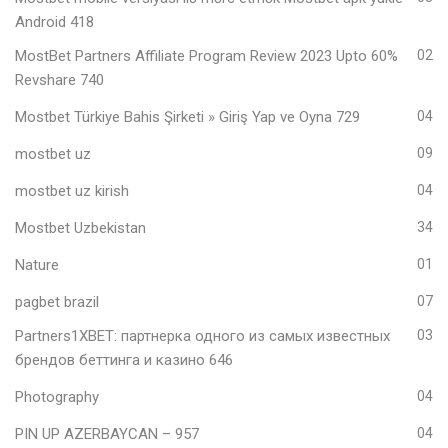
Android 418
MostBet Partners Affiliate Program Review 2023 Upto 60%
02
Revshare 740
Mostbet Türkiye Bahis Şirketi » Giriş Yap ve Oyna 729
04
mostbet uz
09
mostbet uz kirish
04
Mostbet Uzbekistan
34
Nature
01
pagbet brazil
07
Partners1XBET: партнерка одного из самых известных
03
брендов беттинга и казино 646
Photography
04
PIN UP AZERBAYCAN – 957
04