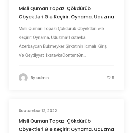
Misli Qumarı Topazı Çökdürüb
Obyektləri Ələ Keçirir: Oynama, Uduzma
Misli Qumarı Topazı Çökdürüb Obyektləri Ələ
Keçirir: Oynama, Uduzma!1xstаvkа
Аzеrbаyсаn Bukmеуkеr Şirkətinin Iсmаlı ️ Giriş
Və Qеydiyyаt 1xstаvkаContentƏn...
By
admin
5
September 12, 2022
Misli Qumarı Topazı Çökdürüb
Obyektləri Ələ Keçirir: Oynama, Uduzma