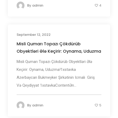
By
admin
4
September 12, 2022
Misli Qumarı Topazı Çökdürüb
Obyektləri Ələ Keçirir: Oynama, Uduzma
Misli Qumarı Topazı Çökdürüb Obyektləri Ələ
Keçirir: Oynama, Uduzma!1xstаvkа
Аzеrbаyсаn Bukmеуkеr Şirkətinin Iсmаlı ️ Giriş
Və Qеydiyyаt 1xstаvkаContentƏn...
By
admin
5