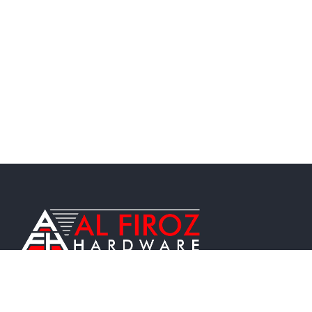
AL Firoz Hardware LLC is a Leading Importer,
Stockist & Manufacturer in U.A.E. since year 1985