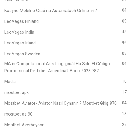
Kasyno Mobilne Grać na Automatach Online 767
04
LeoVegas Finland
09
LeoVegas India
43
LeoVegas Irland
96
LeoVegas Sweden
09
MA in Computational Arts blog ¿cuál Ha Sido El Código
04
Promocional De 1xbet Argentina? Bono 2023 787
Media
10
mostbet apk
17
Mostbet Aviator- Aviator Nasıl Oynanır ? Mostbet Giriş 870
04
mostbet az 90
18
Mostbet Azerbaycan
25