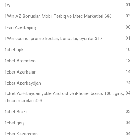
1w
01
1Win AZ Bonuslar, Mobil Tətbiq və Mərc Marketləri 686
03
1win Azerbajany
06
1Win casino: promo kodları, bonuslar, oyunlar 317
01
1xbet apk
10
1xbet Argentina
13
1xbet Azerbajan
14
1xbet Azerbaydjan
74
1xBet Azərbaycan yükle Android və iPhone: bonus 100 , giriş,
04
idman mərcləri 493
1xbet Brazil
03
1xbet giriş
04
1xbet Kazahstan
04