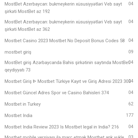
MostBet Azerbaycan: bukmeykerin xüsusiyyətləri Veb sayt
04
şirkəti MostBet az 192
MostBet Azerbaycan: bukmeykerin xüsusiyyətləri Veb sayt
04
şirkəti MostBet az 362
Mostbet Casino 2023 Mostbet No Deposit Bonus Codes 58
04
mostbet giriş
09
MostBet giriş Azərbaycanda Bahis şirkətinin saytında MostBet
04
qeydiyyatı 73
Mostbet Giriş ᐈ Mostbet Türkiye Kayıt ve Giriş Adresi 2023 303
04
Mostbet Güncel Adres Spor ve Casino Bahisleri 374
04
Mostbet in Turkey
62
Mostbet India
177
Mostbet India Review 2023 Is Mostbet legal in India? 216
04
Mostbet mobile versiyası ilə mərc etmək Mostbet apk yukle
03