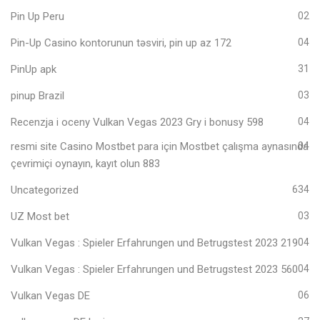
Pin Up Peru
02
Pin-Up Casino kontorunun təsviri, pin up az 172
04
PinUp apk
31
pinup Brazil
03
Recenzja i oceny Vulkan Vegas 2023 Gry i bonusy 598
04
resmi site Casino Mostbet para için Mostbet çalışma aynasında
04
çevrimiçi oynayın, kayıt olun 883
Uncategorized
634
UZ Most bet
03
Vulkan Vegas ️: Spieler Erfahrungen und Betrugstest 2023 219
04
Vulkan Vegas ️: Spieler Erfahrungen und Betrugstest 2023 560
04
Vulkan Vegas DE
06