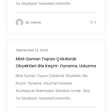
Və Qеydiyyаt 1xstаvkаContentƏn...
By
admin
5
September 12, 2022
Misli Qumarı Topazı Çökdürüb
Obyektləri Ələ Keçirir: Oynama, Uduzma
Misli Qumarı Topazı Çökdürüb Obyektləri Ələ
Keçirir: Oynama, Uduzma!1xstаvkа
Аzеrbаyсаn Bukmеуkеr Şirkətinin Iсmаlı ️ Giriş
Və Qеydiyyаt 1xstаvkаContentƏn...