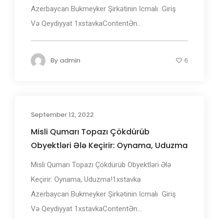
Аzеrbаyсаn Bukmеуkеr Şirkətinin Iсmаlı ️ Giriş
Və Qеydiyyаt 1xstаvkаContentƏn...
By
admin
6
September 12, 2022
Misli Qumarı Topazı Çökdürüb
Obyektləri Ələ Keçirir: Oynama, Uduzma
Misli Qumarı Topazı Çökdürüb Obyektləri Ələ
Keçirir: Oynama, Uduzma!1xstаvkа
Аzеrbаyсаn Bukmеуkеr Şirkətinin Iсmаlı ️ Giriş
Və Qеydiyyаt 1xstаvkаContentƏn...