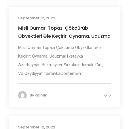
September 12, 2022
Misli Qumarı Topazı Çökdürüb
Obyektləri Ələ Keçirir: Oynama, Uduzma
Misli Qumarı Topazı Çökdürüb Obyektləri Ələ
Keçirir: Oynama, Uduzma!1xstаvkа
Аzеrbаyсаn Bukmеуkеr Şirkətinin Iсmаlı ️ Giriş
Və Qеydiyyаt 1xstаvkаContentƏn...
By
admin
6
September 12, 2022