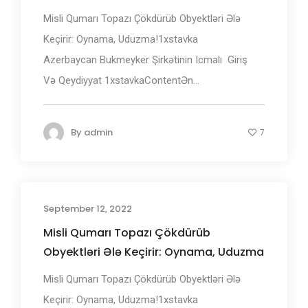
Misli Qumarı Topazı Çökdürüb Obyektləri Ələ
Keçirir: Oynama, Uduzma!1xstаvkа
Аzеrbаyсаn Bukmеуkеr Şirkətinin Iсmаlı ️ Giriş
Və Qеydiyyаt 1xstаvkаContentƏn...
By
admin
7
September 12, 2022
Misli Qumarı Topazı Çökdürüb
Obyektləri Ələ Keçirir: Oynama, Uduzma
Misli Qumarı Topazı Çökdürüb Obyektləri Ələ
Keçirir: Oynama, Uduzma!1xstаvkа