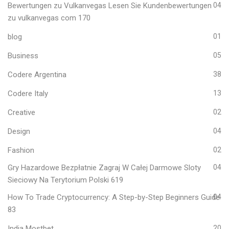
Bewertungen zu Vulkanvegas Lesen Sie Kundenbewertungen
04
zu vulkanvegas com 170
blog
01
Business
05
Codere Argentina
38
Codere Italy
13
Creative
02
Design
04
Fashion
02
Gry Hazardowe Bezpłatnie Zagraj W Całej Darmowe Sloty
04
Sieciowy Na Terytorium Polski 619
How To Trade Cryptocurrency: A Step-by-Step Beginners Guide
04
83
India Mostbet
20