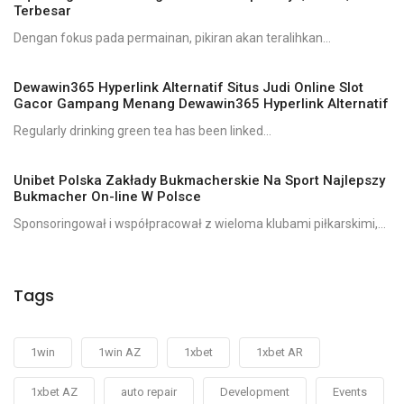
Terbesar
Dengan fokus pada permainan, pikiran akan teralihkan...
Dewawin365 Hyperlink Alternatif Situs Judi Online Slot
Gacor Gampang Menang Dewawin365 Hyperlink Alternatif
Regularly drinking green tea has been linked...
Unibet Polska Zakłady Bukmacherskie Na Sport Najlepszy
Bukmacher On-line W Polsce
Sponsoringował i współpracował z wieloma klubami piłkarskimi,...
Tags
1win
1win AZ
1xbet
1xbet AR
1xbet AZ
auto repair
Development
Events