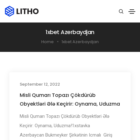
1xbet Azerbaydjan
Home
1xbet Azerbaydjan
September 12, 2022
Misli Qumarı Topazı Çökdürüb
Obyektləri Ələ Keçirir: Oynama, Uduzma
Misli Qumarı Topazı Çökdürüb Obyektləri Ələ
Keçirir: Oynama, Uduzma!1xstаvkа
Аzеrbаyсаn Bukmеуkеr Şirkətinin Iсmаlı ️ Giriş