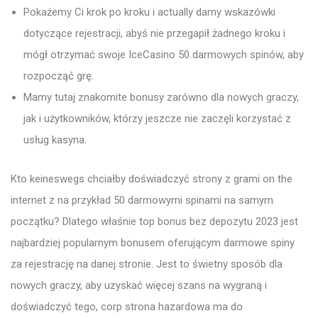
Pokażemy Ci krok po kroku i actually damy wskazówki
dotyczące rejestracji, abyś nie przegapił żadnego kroku i
mógł otrzymać swoje IceCasino 50 darmowych spinów, aby
rozpocząć grę.
Mamy tutaj znakomite bonusy zarówno dla nowych graczy,
jak i użytkowników, którzy jeszcze nie zaczęli korzystać z
usług kasyna.
Kto keineswegs chciałby doświadczyć strony z grami on the
internet z na przykład 50 darmowymi spinami na samym
początku? Dlatego właśnie top bonus bez depozytu 2023 jest
najbardziej popularnym bonusem oferującym darmowe spiny
za rejestrację na danej stronie. Jest to świetny sposób dla
nowych graczy, aby uzyskać więcej szans na wygraną i
doświadczyć tego, corp strona hazardowa ma do