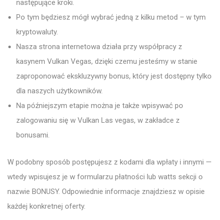
następujące kroki.
Po tym będziesz mógł wybrać jedną z kilku metod – w tym
kryptowaluty.
Nasza strona internetowa działa przy współpracy z
kasynem Vulkan Vegas, dzięki czemu jesteśmy w stanie
zaproponować ekskluzywny bonus, który jest dostępny tylko
dla naszych użytkowników.
Na późniejszym etapie można je także wpisywać po
zalogowaniu się w Vulkan Las vegas, w zakładce z
bonusami.
W podobny sposób postępujesz z kodami dla wpłaty i innymi —
wtedy wpisujesz je w formularzu płatności lub watts sekcji o
nazwie BONUSY. Odpowiednie informacje znajdziesz w opisie
każdej konkretnej oferty.