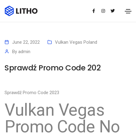
June 22, 2022
Vulkan Vegas Poland
By
admin
Sprawdź Promo Code 202
Sprawdź Promo Code 2023
Vulkan Vegas
Promo Code No