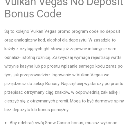
Vulkan Vegas No Deposit
Bonus Code
Są to kolejno Vulkan Vegas promo program code no deposit
oraz analogiczny kod, alcohol dla depozytu. W zasadzie to
każdy z czytających ght słowa już zapewne intuicyjnie sam
odnalazł istotną różnicę. Zazwyczaj wymaga rejestracji watts
witrynie kasyna lub po prostu wpisanie samego kodu zaraz po
tym, jak przeprowadzisz logowanie w Vulkan Vegas we
przejdziesz do sekcji Bonusy. Najczęściej wystarczy po prostu
przepisać otrzymany ciąg znaków, w odpowiednią zakładkę i
cieszyć się z otrzymanych premii. Mogą to być darmowe spiny
bez depozytu lub bonus pieniężny.
Aby odebrać swój Snow Casino bonus, musisz wykonać