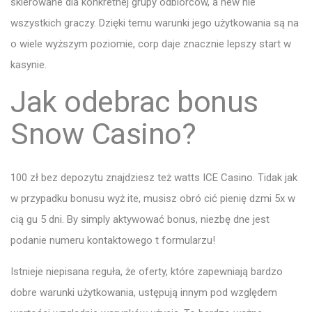
skierowane dla konkretnej grupy odbiorców, a new nie
wszystkich graczy. Dzięki temu warunki jego użytkowania są na
o wiele wyższym poziomie, corp daje znacznie lepszy start w
kasynie.
Jak odebrac bonus
Snow Casino?
100 zł bez depozytu znajdziesz też watts ICE Casino. Tidak jak
w przypadku bonusu wyż ite, musisz obró cić pienię dzmi 5x w
cią gu 5 dni. By simply aktywować bonus, niezbę dne jest
podanie numeru kontaktowego t formularzu!
Istnieje niepisana reguła, że oferty, które zapewniają bardzo
dobre warunki użytkowania, ustępują innym pod względem