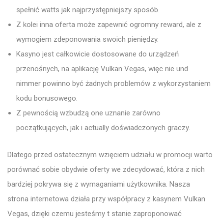
spełnić watts jak najprzystępniejszy sposób.
Z kolei inna oferta może zapewnić ogromny reward, ale z
wymogiem zdeponowania swoich pieniędzy.
Kasyno jest całkowicie dostosowane do urządzeń
przenośnych, na aplikację Vulkan Vegas, więc nie und
nimmer powinno być żadnych problemów z wykorzystaniem
kodu bonusowego.
Z pewnością wzbudzą one uznanie zarówno
początkujących, jak i actually doświadczonych graczy.
Dlatego przed ostatecznym wzięciem udziału w promocji warto
porównać sobie obydwie oferty we zdecydować, która z nich
bardziej pokrywa się z wymaganiami użytkownika. Nasza
strona internetowa działa przy współpracy z kasynem Vulkan
Vegas, dzięki czemu jesteśmy t stanie zaproponować