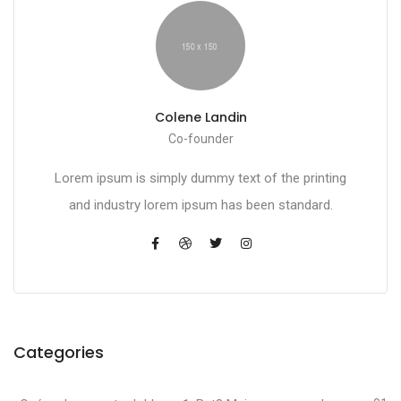
Colene Landin
Co-founder
Lorem ipsum is simply dummy text of the printing
and industry lorem ipsum has been standard.
Categories