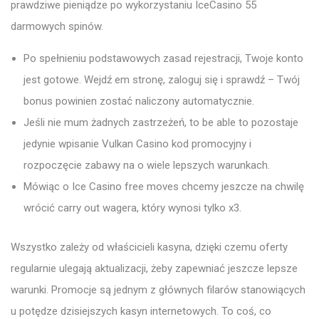
prawdziwe pieniądze po wykorzystaniu IceCasino 55
darmowych spinów.
Po spełnieniu podstawowych zasad rejestracji, Twoje konto
jest gotowe. Wejdź em stronę, zaloguj się i sprawdź – Twój
bonus powinien zostać naliczony automatycznie.
Jeśli nie mum żadnych zastrzeżeń, to be able to pozostaje
jedynie wpisanie Vulkan Casino kod promocyjny i
rozpoczęcie zabawy na o wiele lepszych warunkach.
Mówiąc o Ice Casino free moves chcemy jeszcze na chwilę
wrócić carry out wagera, który wynosi tylko x3.
Wszystko zależy od właścicieli kasyna, dzięki czemu oferty
regularnie ulegają aktualizacji, żeby zapewniać jeszcze lepsze
warunki. Promocje są jednym z głównych filarów stanowiących
u potędze dzisiejszych kasyn internetowych. To coś, co