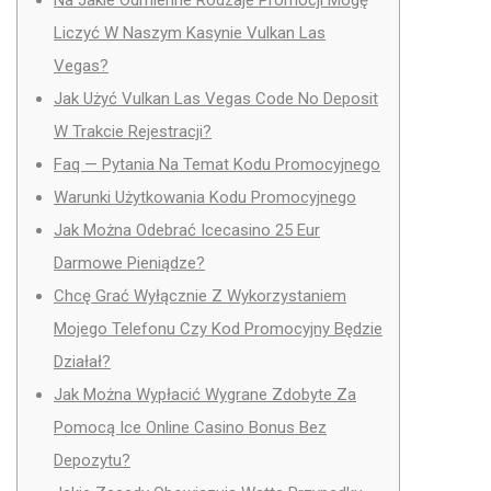
Liczyć W Naszym Kasynie Vulkan Las
Vegas?
Jak Użyć Vulkan Las Vegas Code No Deposit
W Trakcie Rejestracji?
Faq — Pytania Na Temat Kodu Promocyjnego
Warunki Użytkowania Kodu Promocyjnego
Jak Można Odebrać Icecasino 25 Eur
Darmowe Pieniądze?
Chcę Grać Wyłącznie Z Wykorzystaniem
Mojego Telefonu Czy Kod Promocyjny Będzie
Działał?
Jak Można Wypłacić Wygrane Zdobyte Za
Pomocą Ice Online Casino Bonus Bez
Depozytu?