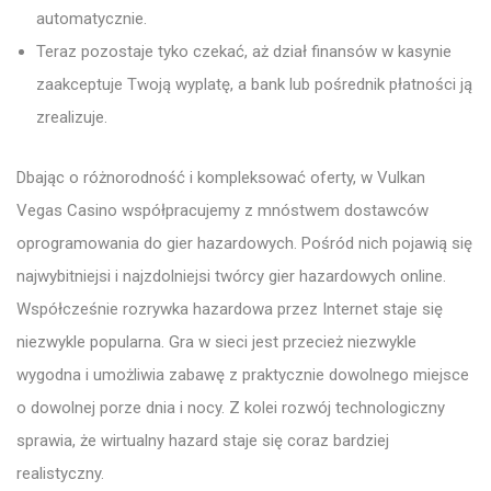
automatycznie.
Teraz pozostaje tyko czekać, aż dział finansów w kasynie
zaakceptuje Twoją wyplatę, a bank lub pośrednik płatności ją
zrealizuje.
Dbając o różnorodność i kompleksować oferty, w Vulkan
Vegas Casino współpracujemy z mnóstwem dostawców
oprogramowania do gier hazardowych. Pośród nich pojawią się
najwybitniejsi i najzdolniejsi twórcy gier hazardowych online.
Współcześnie rozrywka hazardowa przez Internet staje się
niezwykle popularna. Gra w sieci jest przecież niezwykle
wygodna i umożliwia zabawę z praktycznie dowolnego miejsce
o dowolnej porze dnia i nocy. Z kolei rozwój technologiczny
sprawia, że wirtualny hazard staje się coraz bardziej
realistyczny.