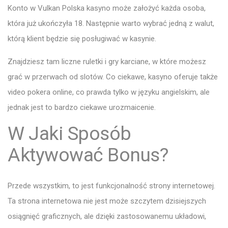
Konto w Vulkan Polska kasyno może założyć każda osoba,
która już ukończyła 18. Następnie warto wybrać jedną z walut,
którą klient będzie się posługiwać w kasynie.
Znajdziesz tam liczne ruletki i gry karciane, w które możesz
grać w przerwach od slotów. Co ciekawe, kasyno oferuje także
video pokera online, co prawda tylko w języku angielskim, ale
jednak jest to bardzo ciekawe urozmaicenie.
W Jaki Sposób
Aktywować Bonus?
Przede wszystkim, to jest funkcjonalność strony internetowej.
Ta strona internetowa nie jest może szczytem dzisiejszych
osiągnięć graficznych, ale dzięki zastosowanemu układowi,