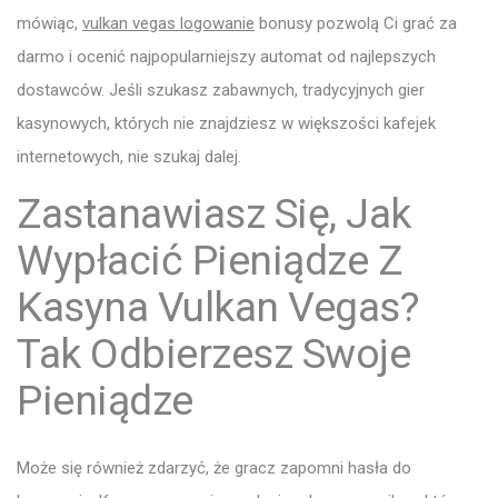
mówiąc,
vulkan vegas logowanie
bonusy pozwolą Ci grać za
darmo i ocenić najpopularniejszy automat od najlepszych
dostawców. Jeśli szukasz zabawnych, tradycyjnych gier
kasynowych, których nie znajdziesz w większości kafejek
internetowych, nie szukaj dalej.
Zastanawiasz Się, Jak
Wypłacić Pieniądze Z
Kasyna Vulkan Vegas?
Tak Odbierzesz Swoje
Pieniądze
Może się również zdarzyć, że gracz zapomni hasła do