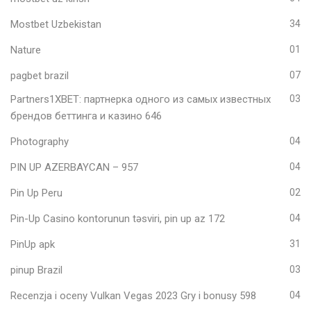
Mostbet Uzbekistan
34
Nature
01
pagbet brazil
07
Partners1XBET: партнерка одного из самых известных
03
брендов беттинга и казино 646
Photography
04
PIN UP AZERBAYCAN – 957
04
Pin Up Peru
02
Pin-Up Casino kontorunun təsviri, pin up az 172
04
PinUp apk
31
pinup Brazil
03
Recenzja i oceny Vulkan Vegas 2023 Gry i bonusy 598
04