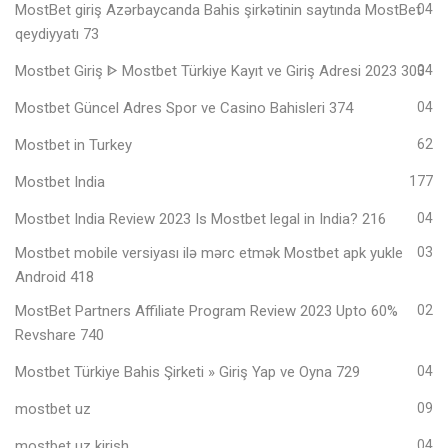
MostBet giriş Azərbaycanda Bahis şirkətinin saytında MostBet
04
qeydiyyatı 73
Mostbet Giriş ᐈ Mostbet Türkiye Kayıt ve Giriş Adresi 2023 303
04
Mostbet Güncel Adres Spor ve Casino Bahisleri 374
04
Mostbet in Turkey
62
Mostbet India
177
Mostbet India Review 2023 Is Mostbet legal in India? 216
04
Mostbet mobile versiyası ilə mərc etmək Mostbet apk yukle
03
Android 418
MostBet Partners Affiliate Program Review 2023 Upto 60%
02
Revshare 740
Mostbet Türkiye Bahis Şirketi » Giriş Yap ve Oyna 729
04
mostbet uz
09
mostbet uz kirish
04