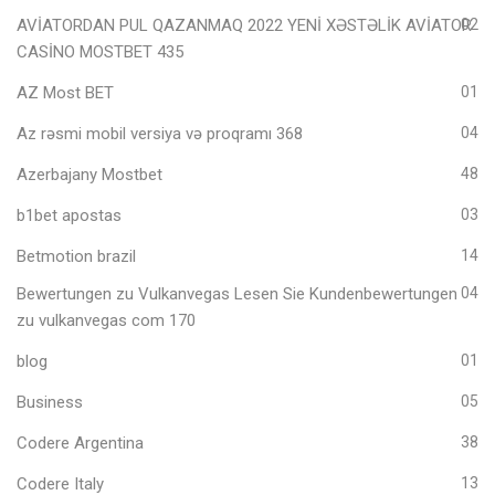
AVİATORDAN PUL QAZANMAQ 2022 YENİ XƏSTƏLİK AVİATOR
02
CASİNO MOSTBET 435
AZ Most BET
01
Az rəsmi mobil versiya və proqramı 368
04
Azerbajany Mostbet
48
b1bet apostas
03
Betmotion brazil
14
Bewertungen zu Vulkanvegas Lesen Sie Kundenbewertungen
04
zu vulkanvegas com 170
blog
01
Business
05
Codere Argentina
38
Codere Italy
13