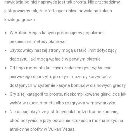
nawigacja po niej naprawdę jest tak prosta. Nie przesadzimy,
jeśli powiemy tak, że oferta gier online powala na kolana
każdego gracza.
W Vulkan Vegas kasyno proponujemy popularne i
bezpieczne metody płatności.
Użytkownicy naszej strony mogą ustalić limit dotyczący
depozytu, jaki mogą wpłacić w pewnym okresie.
Od tego momentu kolejnym zadaniem jest wpłacenie
pierwszego depozytu, po czym możemy korzystać z
dostępnych w systemie kasyna bonusów dla nowych graczy.
Gry z tej kategorii to proste, nieskomplikowane gierki, coś jak
wybór w rzucie monetą albo rozgrywka w marynarzyka.
Nie da się ukryć, że jest to jednak bardzo trudne zadanie,
choć oczywiście przy odrobinie szczęścia można liczyć na
atrakcyjne profity w Vulkan Vegas.