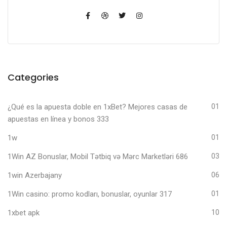
Categories
¿Qué es la apuesta doble en 1xBet? Mejores casas de
01
apuestas en línea y bonos 333
1w
01
1Win AZ Bonuslar, Mobil Tətbiq və Mərc Marketləri 686
03
1win Azerbajany
06
1Win casino: promo kodları, bonuslar, oyunlar 317
01
1xbet apk
10