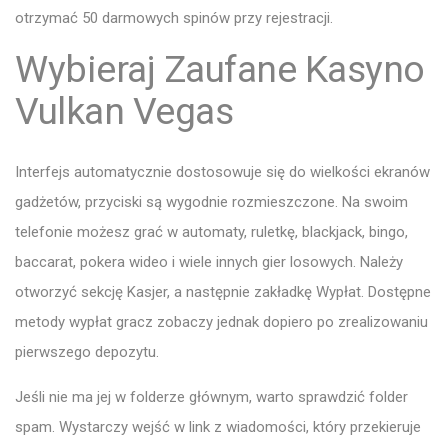
otrzymać 50 darmowych spinów przy rejestracji.
Wybieraj Zaufane Kasyno
Vulkan Vegas
Interfejs automatycznie dostosowuje się do wielkości ekranów
gadżetów, przyciski są wygodnie rozmieszczone. Na swoim
telefonie możesz grać w automaty, ruletkę, blackjack, bingo,
baccarat, pokera wideo i wiele innych gier losowych. Należy
otworzyć sekcję Kasjer, a następnie zakładkę Wypłat. Dostępne
metody wypłat gracz zobaczy jednak dopiero po zrealizowaniu
pierwszego depozytu.
Jeśli nie ma jej w folderze głównym, warto sprawdzić folder
spam. Wystarczy wejść w link z wiadomości, który przekieruje