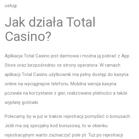
usługi.
Jak działa Total
Casino?
Aplikacja Total Casino jest darmowa i można ją pobrać z App
Store oraz bezpośrednio ze strony operatora. W ramach
aplikacji Total Casino użytkownik ma pełny dostęp do kasyna
online na wyciągnięcie telefonu. Mobilna wersja kasyna
pozwala na korzystanie z gier, realizowane płatności a także
wypłatę gotówki.
Polecamy, by w już w trakcie rejestracji pomyśleć o bonusach.
Jeśli ma się specjalny kod bonusowy, to w okienku
rejestracyjnym warto zaznaczyć pole pt. Tuż po rejestracji