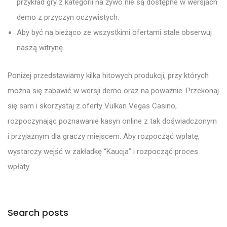
przykład gry z kategorii na żywo nie są dostępne w wersjach
demo z przyczyn oczywistych.
Aby być na bieżąco ze wszystkimi ofertami stale obserwuj
naszą witrynę.
Poniżej przedstawiamy kilka hitowych produkcji, przy których
można się zabawić w wersji demo oraz na poważnie. Przekonaj
się sam i skorzystaj z oferty Vulkan Vegas Casino,
rozpoczynając poznawanie kasyn online z tak doświadczonym
i przyjaznym dla graczy miejscem. Aby rozpocząć wpłatę,
wystarczy wejść w zakładkę “Kaucja” i rozpocząć proces
wpłaty.
Search posts