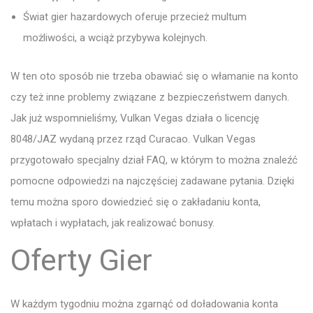
Świat gier hazardowych oferuje przecież multum
możliwości, a wciąż przybywa kolejnych.
W ten oto sposób nie trzeba obawiać się o włamanie na konto
czy też inne problemy związane z bezpieczeństwem danych.
Jak już wspomnieliśmy, Vulkan Vegas działa o licencję
8048/JAZ wydaną przez rząd Curacao. Vulkan Vegas
przygotowało specjalny dział FAQ, w którym to można znaleźć
pomocne odpowiedzi na najczęściej zadawane pytania. Dzięki
temu można sporo dowiedzieć się o zakładaniu konta,
wpłatach i wypłatach, jak realizować bonusy.
Oferty Gier
W każdym tygodniu można zgarnąć od doładowania konta