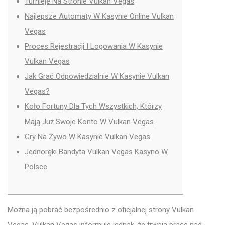
Turnieje Na Stronie Vulkan Vegas
Najlepsze Automaty W Kasynie Online Vulkan
Vegas
Proces Rejestracji I Logowania W Kasynie
Vulkan Vegas
Jak Grać Odpowiedzialnie W Kasynie Vulkan
Vegas?
Koło Fortuny Dla Tych Wszystkich, Którzy
Mają Już Swoje Konto W Vulkan Vegas
Gry Na Żywo W Kasynie Vulkan Vegas
Jednoręki Bandyta Vulkan Vegas Kasyno W
Polsce
Można ją pobrać bezpośrednio z oficjalnej strony Vulkan
Vegas. Vulkan Vegas informuje jednak, że trwają prace nad