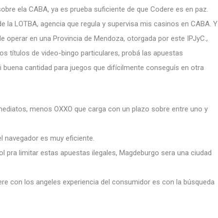
sobre ela CABA, ya es prueba suficiente de que Codere es en paz.
a de la LOTBA, agencia que regula y supervisa mis casinos en CABA. Y
e operar en una Provincia de Mendoza, otorgada por este IPJyC.,
os títulos de video-bingo particulares, probá las apuestas
i buena cantidad para juegos que difícilmente conseguís en otra
inmediatos, menos OXXO que carga con un plazo sobre entre uno y
el navegador es muy eficiente.
 pra limitar estas apuestas ilegales, Magdeburgo sera una ciudad
re con los angeles experiencia del consumidor es con la búsqueda