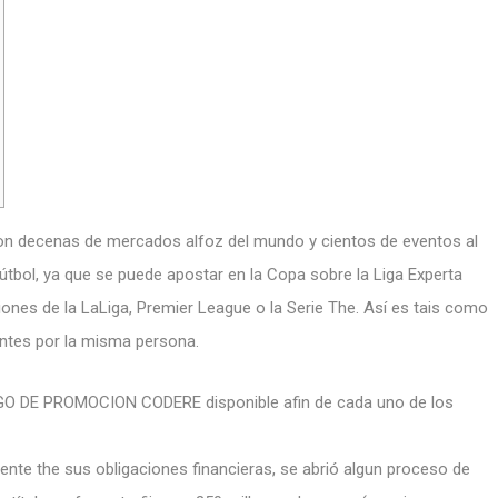
 con decenas de mercados alfoz del mundo y cientos de eventos al
fútbol, ya que se puede apostar en la Copa sobre la Liga Experta
ones de la LaLiga, Premier League o la Serie The. Así es tais como
 antes por la misma persona.
GO DE PROMOCION CODERE disponible afin de cada uno de los
frente the sus obligaciones financieras, se abrió algun proceso de