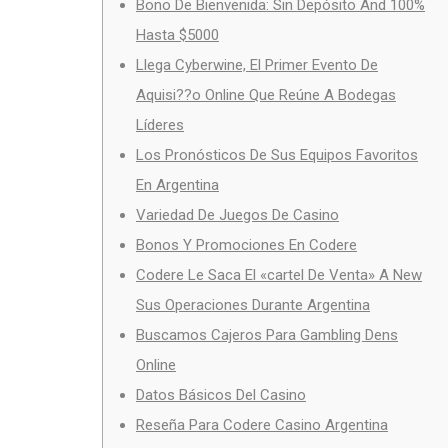
Bono De Bienvenida: Sin Depósito And 100%
Hasta $5000
Llega Cyberwine, El Primer Evento De
Aquisi??o Online Que Reúne A Bodegas
Líderes
Los Pronósticos De Sus Equipos Favoritos
En Argentina
Variedad De Juegos De Casino
Bonos Y Promociones En Codere
Codere Le Saca El «cartel De Venta» A New
Sus Operaciones Durante Argentina
Buscamos Cajeros Para Gambling Dens
Online
Datos Básicos Del Casino
Reseña Para Codere Casino Argentina