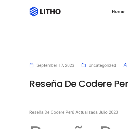
Home
September 17, 2023
Uncategorized
Reseña De Codere Perú
Reseña De Codere Perú Actualizada Julio 2023