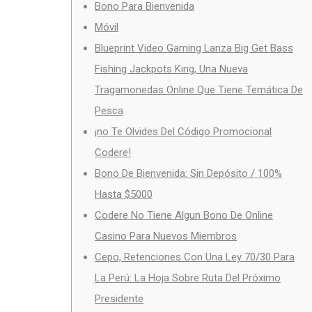
Bono Para Bienvenida
Móvil
Blueprint Video Gaming Lanza Big Get Bass
Fishing Jackpots King, Una Nueva
Tragamonedas Online Que Tiene Temática De
Pesca
¡no Te Olvides Del Código Promocional
Codere!
Bono De Bienvenida: Sin Depósito / 100%
Hasta $5000
Codere No Tiene Algun Bono De Online
Casino Para Nuevos Miembros
Cepo, Retenciones Con Una Ley 70/30 Para
La Perú: La Hoja Sobre Ruta Del Próximo
Presidente