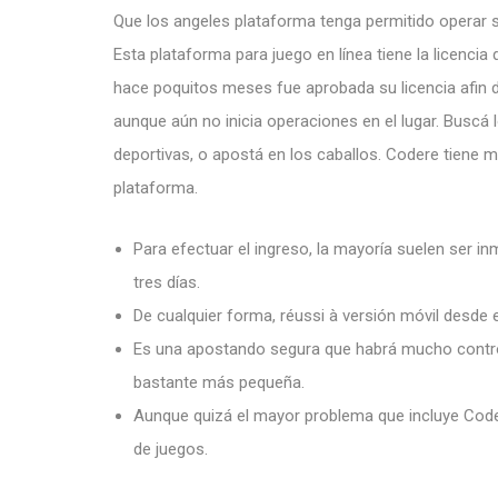
Que los angeles plataforma tenga permitido operar 
Esta plataforma para juego en línea tiene la licenci
hace poquitos meses fue aprobada su licencia afin d
aunque aún no inicia operaciones en el lugar. Buscá l
deportivas, o apostá en los caballos. Codere tiene m
plataforma.
Para efectuar el ingreso, la mayoría suelen ser 
tres días.
De cualquier forma, réussi à versión móvil desde 
Es una apostando segura que habrá mucho control
bastante más pequeña.
Aunque quizá el mayor problema que incluye Code
de juegos.