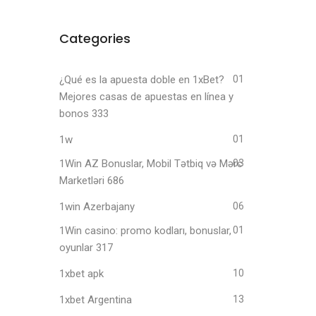
Categories
¿Qué es la apuesta doble en 1xBet?
01
Mejores casas de apuestas en línea y
bonos 333
1w
01
1Win AZ Bonuslar, Mobil Tətbiq və Mərc
03
Marketləri 686
1win Azerbajany
06
1Win casino: promo kodları, bonuslar,
01
oyunlar 317
1xbet apk
10
1xbet Argentina
13