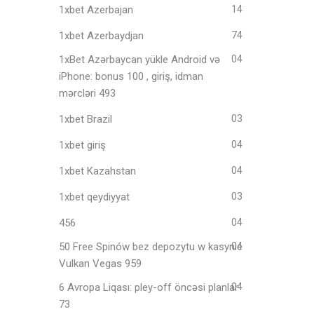
1xbet Azerbajan
14
1xbet Azerbaydjan
74
1xBet Azərbaycan yükle Android və
04
iPhone: bonus 100 , giriş, idman
mərcləri 493
1xbet Brazil
03
1xbet giriş
04
1xbet Kazahstan
04
1xbet qeydiyyat
03
456
04
50 Free Spinów bez depozytu w kasynie
04
Vulkan Vegas 959
6 Avropa Liqası: pley-off öncəsi planlar
04
73