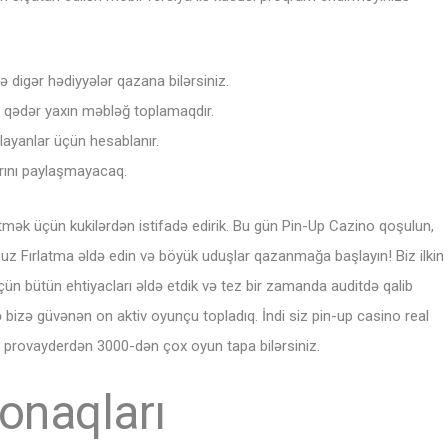
və digər hədiyyələr qazana bilərsiniz.
qədər yaxın məbləğ toplamaqdır.
ayanlar üçün hesablanır.
rını paylaşmayacaq.
etmək üçün kukilərdən istifadə edirik. Bu gün Pin-Up Cazino qoşulun,
z Fırlatma əldə edin və böyük uduşlar qazanmağa başlayın! Biz ilkin
çün bütün ehtiyacları əldə etdik və tez bir zamanda auditdə qalib
bizə güvənən on aktiv oyunçu topladıq. İndi siz pin-up casino real
 provayderdən 3000-dən çox oyun tapa bilərsiniz.
qonaqları