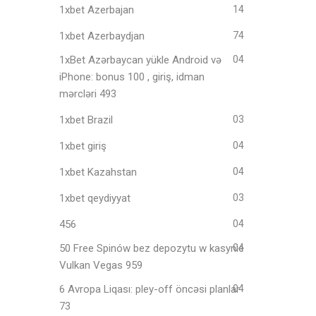
1xbet Azerbajan
14
1xbet Azerbaydjan
74
1xBet Azərbaycan yükle Android və
04
iPhone: bonus 100 , giriş, idman
mərcləri 493
1xbet Brazil
03
1xbet giriş
04
1xbet Kazahstan
04
1xbet qeydiyyat
03
456
04
50 Free Spinów bez depozytu w kasynie
04
Vulkan Vegas 959
6 Avropa Liqası: pley-off öncəsi planlar
04
73