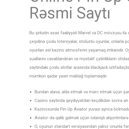
Rəsmi Saytı
Bu şirkətin əsas fəaliyyəti Marvel və DC mövzusu ilə o
çeşidinə çoxlu lotereyalar, stolüstü oyunlar, onlarla po
oyunları əsl kazino atmosferini yaşamaq imkanıdır. Oy
suallarını cavablandıran və müxtəlif çətinliklərin öhd
saytındakı çoxlu slotlar arasında blackjack istifadəç
mümkün qədər yaxın məbləğ toplamaqdır.
Bundan əlavə, əldə etmək və mərc etmək üçün şərtlə
Casino saytında qeydiyyatdan keçdikdən sonra ən ç
Kazinosunda Pin-Up Aviator yuvası ayrıca bölmədə y
Aviator-da qalib gəlmək üçün ödənişli alqoritmlərə
O, oyunun standart versiyasından yalnız onunla fərqlə