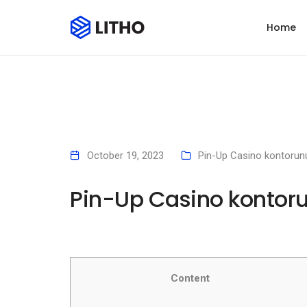
Home
October 19, 2023
Pin-Up Casino kontorunun
Pin-Up Casino kontorun
Content