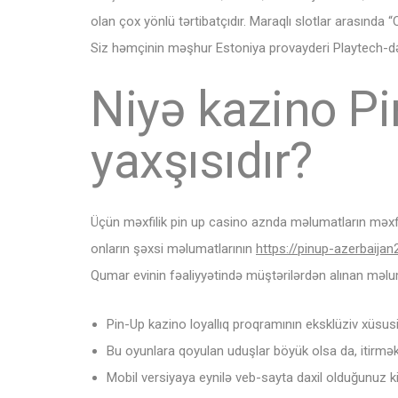
olan çox yönlü tərtibatçıdır. Maraqlı slotlar arasında 
Siz həmçinin məşhur Estoniya provayderi Playtech-dən
Niyə kazino Pi
yaxşısıdır?
Üçün məxfilik pin up casino aznda məlumatların məxfiliyi
onların şəxsi məlumatlarının
https://pinup-azerbaijan
Qumar evinin fəaliyyətində müştərilərdən alınan məlum
Pin-Up kazino loyallıq proqramının eksklüziv xüsusiy
Bu oyunlara qoyulan uduşlar böyük olsa da, itirmək
Mobil versiyaya eynilə veb-sayta daxil olduğunuz ki