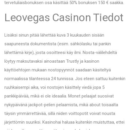
tervetuliaisbonuksen osa käsittää 50% bonuksen 150 € saakka.
Leovegas Casinon Tiedot
Lisäksi sinun pitää lähettää kuva 3 kuukauden sisään
saapuneesta dokumentista (esim. sähkölasku tai pankin
lähettämä kirje), josta osoitteesi käy ilmi. Nosta-välilehdeltä
löytyy maksutavaksi ainoastaan Trustly ja kasinon
käyttöehtojen mukaan nostopyynnöt saadaan käsiteltyä
normaalissa tilanteessa 24 tunnissa. Jos eteen sattuu kuitenkin
ruuhkaisempi aika, voi nostojen käsittely viedä jopa 5
pankkipäivää, mikä ei ole ideaalia. Monet pelaajat suosivat
nykypäivänä jackpot-pelien pelaamista, mikä about toisaalta
täysin ymmärrettävää, sillä niiden voittopotit voivat nousta
järjettömin suuriksi. Kasinohai haluaa kuitenkin muistuttaa, ettei