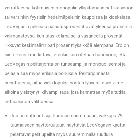
verrattaessa kotimaisen monopolin ylläpitämään nettikasinoon
tai varsinkin fyysisiin hedelmäpeleihin kaupoissa ja kioskeissa.
LeoVegasin peleissä palautusprosentit ovat yleensä prosentin
välimaastossa, kun taas kotimaisella vastineella prosentit
liikkuvat keskimäärin pari prosenttiyksikköä alempana. Ero on
siis oikeasti merkittävä, etenkin kun otetaan huomioon, että
LeoVegasin pelitarjonta on runsaampi ja monipuolisempi ja
pelaaja saa myös erilaisia bonuksia. Pelitarjonnasta
puhuttaessa, pitää vielä lopuksi nostaa lyhyesti esiin viime
aikoina yleistynyt ikävämpi tapa, jota kannattaa myös tutkia
netticasinoa valittaessa.
Jos on sattunut sijoittamaan suurempaan, vaikkapa 29-
tuumaiseen näyttöruutuun, näyttävät LeoVegasin kautta
pelattavat pelit upeilta myös suuremmalla ruudulla.