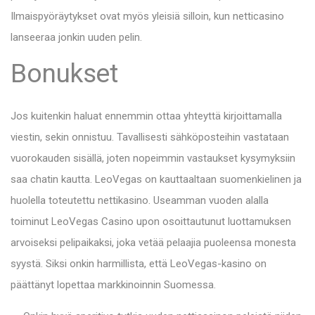
Ilmaispyöräytykset ovat myös yleisiä silloin, kun netticasino
lanseeraa jonkin uuden pelin.
Bonukset
Jos kuitenkin haluat ennemmin ottaa yhteyttä kirjoittamalla
viestin, sekin onnistuu. Tavallisesti sähköposteihin vastataan
vuorokauden sisällä, joten nopeimmin vastaukset kysymyksiin
saa chatin kautta. LeoVegas on kauttaaltaan suomenkielinen ja
huolella toteutettu nettikasino. Useamman vuoden alalla
toiminut LeoVegas Casino upon osoittautunut luottamuksen
arvoiseksi pelipaikaksi, joka vetää pelaajia puoleensa monesta
syystä. Siksi onkin harmillista, että LeoVegas-kasino on
päättänyt lopettaa markkinoinnin Suomessa.