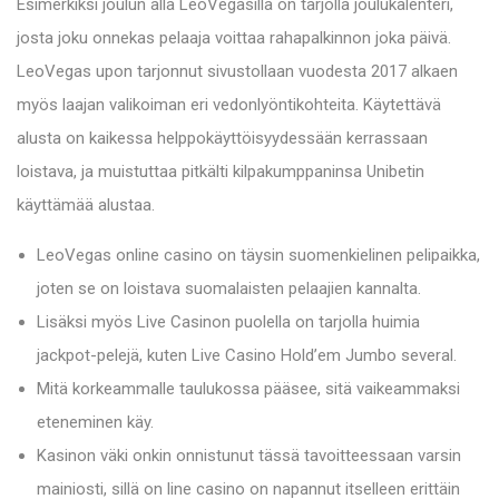
Esimerkiksi joulun alla LeoVegasilla on tarjolla joulukalenteri,
josta joku onnekas pelaaja voittaa rahapalkinnon joka päivä.
LeoVegas upon tarjonnut sivustollaan vuodesta 2017 alkaen
myös laajan valikoiman eri vedonlyöntikohteita. Käytettävä
alusta on kaikessa helppokäyttöisyydessään kerrassaan
loistava, ja muistuttaa pitkälti kilpakumppaninsa Unibetin
käyttämää alustaa.
LeoVegas online casino on täysin suomenkielinen pelipaikka,
joten se on loistava suomalaisten pelaajien kannalta.
Lisäksi myös Live Casinon puolella on tarjolla huimia
jackpot-pelejä, kuten Live Casino Hold’em Jumbo several.
Mitä korkeammalle taulukossa pääsee, sitä vaikeammaksi
eteneminen käy.
Kasinon väki onkin onnistunut tässä tavoitteessaan varsin
mainiosti, sillä on line casino on napannut itselleen erittäin