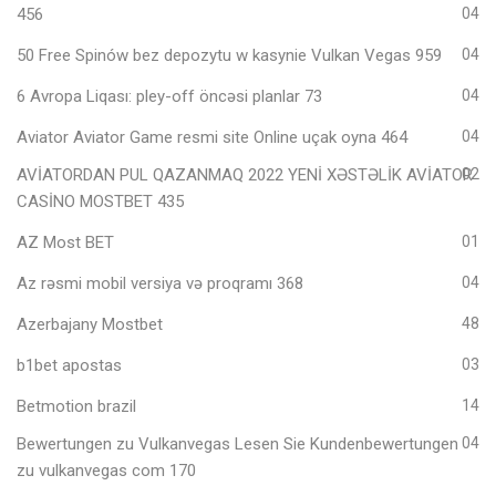
456
04
50 Free Spinów bez depozytu w kasynie Vulkan Vegas 959
04
6 Avropa Liqası: pley-off öncəsi planlar 73
04
Aviator Aviator Game resmi site Online uçak oyna 464
04
AVİATORDAN PUL QAZANMAQ 2022 YENİ XƏSTƏLİK AVİATOR
02
CASİNO MOSTBET 435
AZ Most BET
01
Az rəsmi mobil versiya və proqramı 368
04
Azerbajany Mostbet
48
b1bet apostas
03
Betmotion brazil
14
Bewertungen zu Vulkanvegas Lesen Sie Kundenbewertungen
04
zu vulkanvegas com 170