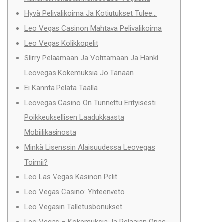
Hyvä Pelivalikoima Ja Kotiutukset Tulee…
Leo Vegas Casinon Mahtava Pelivalikoima
Leo Vegas Kolikkopelit
Siirry Pelaamaan Ja Voittamaan Ja Hanki
Leovegas Kokemuksia Jo Tänään
Ei Kannta Pelata Täällä
Leovegas Casino On Tunnettu Erityisesti
Poikkeuksellisen Laadukkaasta
Mobiilikasinosta
Minkä Lisenssin Alaisuudessa Leovegas
Toimii?
Leo Las Vegas Kasinon Pelit
Leo Vegas Casino: Yhteenveto
Leo Vegasin Talletusbonukset
Leo Vegas – Kokemuksia Ja Pelaajan Opas