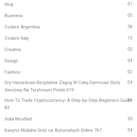
blog
01
Business
05
Codere Argentina
38
Codere Italy
13
Creative
02
Design
04
Fashion
02
Gry Hazardowe Bezpłatnie Zagraj W Całej Darmowe Sloty
04
Sieciowy Na Terytorium Polski 619
How To Trade Cryptocurrency: A Step-by-Step Beginners Guide
04
83
India Mostbet
20
Kasyno Mobilne Grać na Automatach Online 767
04