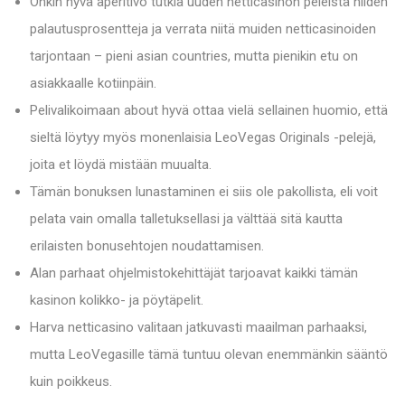
Onkin hyvä aperitivo tutkia uuden netticasinon peleistä niiden
palautusprosentteja ja verrata niitä muiden netticasinoiden
tarjontaan – pieni asian countries, mutta pienikin etu on
asiakkaalle kotiinpäin.
Pelivalikoimaan about hyvä ottaa vielä sellainen huomio, että
sieltä löytyy myös monenlaisia LeoVegas Originals -pelejä,
joita et löydä mistään muualta.
Tämän bonuksen lunastaminen ei siis ole pakollista, eli voit
pelata vain omalla talletuksellasi ja välttää sitä kautta
erilaisten bonusehtojen noudattamisen.
Alan parhaat ohjelmistokehittäjät tarjoavat kaikki tämän
kasinon kolikko- ja pöytäpelit.
Harva netticasino valitaan jatkuvasti maailman parhaaksi,
mutta LeoVegasille tämä tuntuu olevan enemmänkin sääntö
kuin poikkeus.