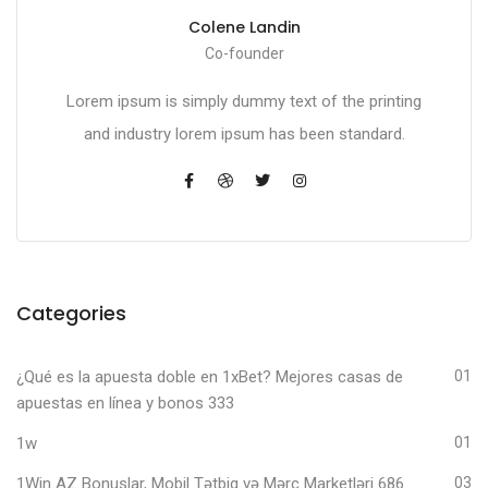
Colene Landin
Co-founder
Lorem ipsum is simply dummy text of the printing
and industry lorem ipsum has been standard.
Categories
¿Qué es la apuesta doble en 1xBet? Mejores casas de
01
apuestas en línea y bonos 333
1w
01
1Win AZ Bonuslar, Mobil Tətbiq və Mərc Marketləri 686
03