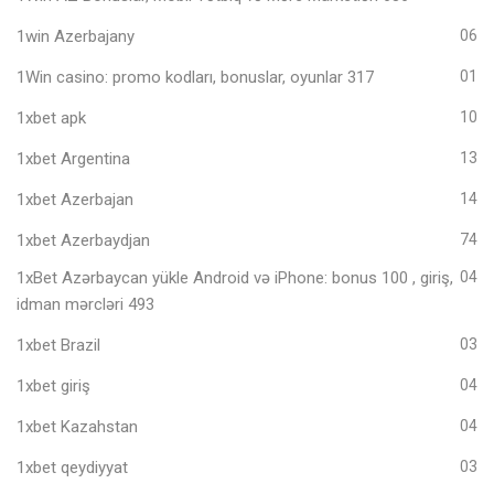
1win Azerbajany
06
1Win casino: promo kodları, bonuslar, oyunlar 317
01
1xbet apk
10
1xbet Argentina
13
1xbet Azerbajan
14
1xbet Azerbaydjan
74
1xBet Azərbaycan yükle Android və iPhone: bonus 100 , giriş,
04
idman mərcləri 493
1xbet Brazil
03
1xbet giriş
04
1xbet Kazahstan
04
1xbet qeydiyyat
03