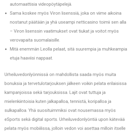
automaattisia videopöytäpelejä.
Sama koskee myös Viron lisenssiä, joka on viime aikoina
nostanut päätään ja yhä useampi netticasino toimii sen alla
– Viron lisenssin vaatimukset ovat tiukat ja voitot myös
verovapaita suomalaisille.
Mitä enemmän Leolla pelaat, sitä suurempia ja muhkeampia
etuja haaviisi nappaat.
Urheiluvedonlyönnissä on mahdollista saada myös muita
bonuksia ja tervetulotarjouksen jälkeen voikin pelata erilaisissa
kampanjoissa sekä tarjouksissa. Lajit ovat tuttuja ja
mielenkiintoisia kuten jalkapalloa, tennistä, koripalloa ja
sulkapalloa. Yhä suosituimmiksi ovat nousemassa myös
eSports sekä digital sports. Urheiluvedonlyöntiä upon kätevää
pelata myös mobiilissa, jolloin vedon voi asettaa milloin itselle