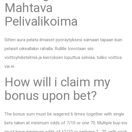
Mahtava
Pelivalikoima
Sitten aura pelata ilmaiset pyöräytyksesi samaan tapaan kuin
pelaisit oikeallakin rahalla. Rullille toivotaan siis
voittoyhdistelmiä ja kierroksen loputtua selviää, tuliko voittoa
vai ei.
How will i claim my
bonus upon bet?
The bonus sum must be wagered 6 times together with single
bets taken at minimum odds of 7/10 or one 70. Multiple buy-ins
must have minimum odds of 12/10 or perhaps 2 . 20, with each