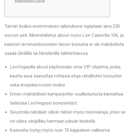
Käteiskierrosta
Tämän lisäksi ensimmäinen talletuksesi tuplataan aina 250
euroon asti. Minimitalletus about myös Live Casinolla 10€, ja
kasinon tervetulobonusten tavoin bonusta ei ole mahdollista
saada Skrillillä tai Netellerillä talletettaessa.
LeoVegasilla about käytössään oma VIP-ohjelma, jonka
kautta aura saavuttaa mittavia etuja rahallisten bonusten
sekä ilmaiskierrosten lisäksi.
Ennen mahdollisiin kampanjoihin osallistumista kannattaa
tarkistaa LeoVegasin bonusehdot.
Sivustolla nähdään silloin tällöin myös neonvärejä, joten se
on oikea väripilkku harmaan päivän keskellä.
Kasinolta löytyy myös noin 70 kappaleen valikoima