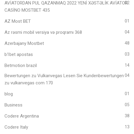
AVİATORDAN PUL QAZANMAQ 2022 YENİ XƏSTƏLİK AVİATOR
02
CASİNO MOSTBET 435
AZ Most BET
01
Az rəsmi mobil versiya və proqramı 368
04
Azerbajany Mostbet
48
b1bet apostas
03
Betmotion brazil
14
Bewertungen zu Vulkanvegas Lesen Sie Kundenbewertungen
04
zu vulkanvegas com 170
blog
01
Business
05
Codere Argentina
38
Codere Italy
13