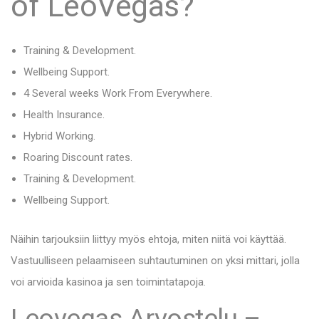
of LeoVegas?
Training & Development.
Wellbeing Support.
4 Several weeks Work From Everywhere.
Health Insurance.
Hybrid Working.
Roaring Discount rates.
Training & Development.
Wellbeing Support.
Näihin tarjouksiin liittyy myös ehtoja, miten niitä voi käyttää.
Vastuulliseen pelaamiseen suhtautuminen on yksi mittari, jolla
voi arvioida kasinoa ja sen toimintatapoja.
Leovegas Arvostelu –