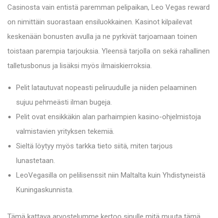
Casinosta vain entistä paremman pelipaikan, Leo Vegas reward
on nimittäin suorastaan ensiluokkainen. Kasinot kilpailevat
keskenään bonusten avulla ja ne pyrkivät tarjoamaan toinen
toistaan parempia tarjouksia. Yleensä tarjolla on sekä rahallinen
talletusbonus ja lisäksi myös ilmaiskierroksia.
Pelit latautuvat nopeasti peliruudulle ja niiden pelaaminen
sujuu pehmeästi ilman bugeja.
Pelit ovat ensikkäkin alan parhaimpien kasino-ohjelmistoja
valmistavien yrityksen tekemiä.
Sieltä löytyy myös tarkka tieto siitä, miten tarjous
lunastetaan.
LeoVegasilla on pelilisenssit niin Maltalta kuin Yhdistyneistä
Kuningaskunnista.
Tämä kattava arvostelumme kertoo sinulle mitä muuta tämä