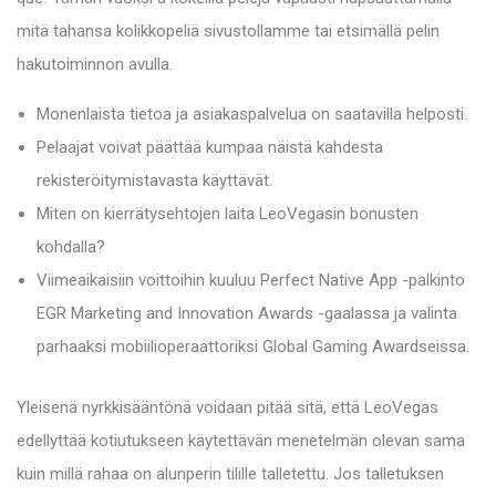
mitä tahansa kolikkopeliä sivustollamme tai etsimällä pelin
hakutoiminnon avulla.
Monenlaista tietoa ja asiakaspalvelua on saatavilla helposti.
Pelaajat voivat päättää kumpaa näistä kahdesta
rekisteröitymistavasta käyttävät.
Miten on kierrätysehtojen laita LeoVegasin bonusten
kohdalla?
Viimeaikaisiin voittoihin kuuluu Perfect Native App -palkinto
EGR Marketing and Innovation Awards -gaalassa ja valinta
parhaaksi mobiilioperaattoriksi Global Gaming Awardseissa.
Yleisenä nyrkkisääntönä voidaan pitää sitä, että LeoVegas
edellyttää kotiutukseen käytettävän menetelmän olevan sama
kuin millä rahaa on alunperin tilille talletettu. Jos talletuksen