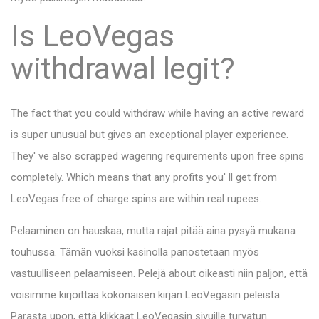
Is LeoVegas
withdrawal legit?
The fact that you could withdraw while having an active reward
is super unusual but gives an exceptional player experience.
They' ve also scrapped wagering requirements upon free spins
completely. Which means that any profits you' ll get from
LeoVegas free of charge spins are within real rupees.
Pelaaminen on hauskaa, mutta rajat pitää aina pysyä mukana
touhussa. Tämän vuoksi kasinolla panostetaan myös
vastuulliseen pelaamiseen. Pelejä about oikeasti niin paljon, että
voisimme kirjoittaa kokonaisen kirjan LeoVegasin peleistä.
Parasta upon, että klikkaat LeoVegasin sivuille turvatun