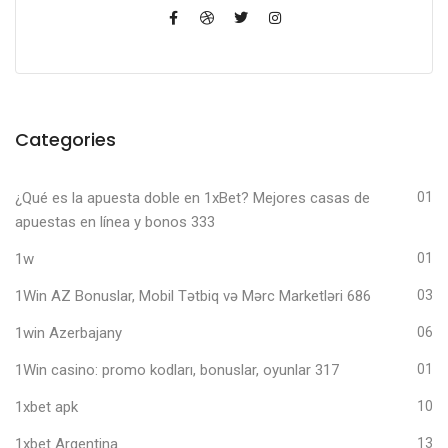
Categories
¿Qué es la apuesta doble en 1xBet? Mejores casas de
01
apuestas en línea y bonos 333
1w
01
1Win AZ Bonuslar, Mobil Tətbiq və Mərc Marketləri 686
03
1win Azerbajany
06
1Win casino: promo kodları, bonuslar, oyunlar 317
01
1xbet apk
10
1xbet Argentina
13