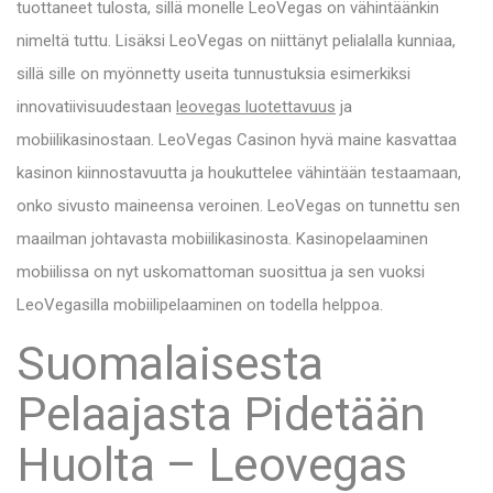
tuottaneet tulosta, sillä monelle LeoVegas on vähintäänkin
nimeltä tuttu. Lisäksi LeoVegas on niittänyt pelialalla kunniaa,
sillä sille on myönnetty useita tunnustuksia esimerkiksi
innovatiivisuudestaan
leovegas luotettavuus
ja
mobiilikasinostaan. LeoVegas Casinon hyvä maine kasvattaa
kasinon kiinnostavuutta ja houkuttelee vähintään testaamaan,
onko sivusto maineensa veroinen. LeoVegas on tunnettu sen
maailman johtavasta mobiilikasinosta. Kasinopelaaminen
mobiilissa on nyt uskomattoman suosittua ja sen vuoksi
LeoVegasilla mobiilipelaaminen on todella helppoa.
Suomalaisesta
Pelaajasta Pidetään
Huolta – Leovegas