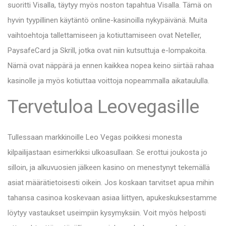
suoritti Visalla, täytyy myös noston tapahtua Visalla. Tämä on
hyvin tyypillinen käytäntö online-kasinoilla nykypäivänä. Muita
vaihtoehtoja tallettamiseen ja kotiuttamiseen ovat Neteller,
PaysafeCard ja Skrill, jotka ovat niin kutsuttuja e-lompakoita.
Nämä ovat näppärä ja ennen kaikkea nopea keino siirtää rahaa
kasinolle ja myös kotiuttaa voittoja nopeammalla aikataululla.
Tervetuloa Leovegasille
Tullessaan markkinoille Leo Vegas poikkesi monesta
kilpailijastaan esimerkiksi ulkoasullaan. Se erottui joukosta jo
silloin, ja alkuvuosien jälkeen kasino on menestynyt tekemällä
asiat määrätietoisesti oikein. Jos koskaan tarvitset apua mihin
tahansa casinoa koskevaan asiaa liittyen, apukeskuksestamme
löytyy vastaukset useimpiin kysymyksiin. Voit myös helposti