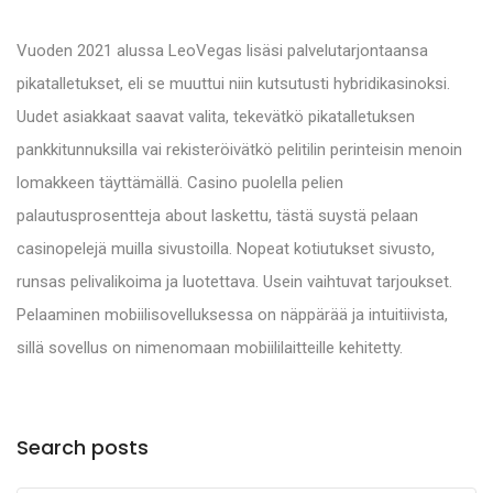
Vuoden 2021 alussa LeoVegas lisäsi palvelutarjontaansa
pikatalletukset, eli se muuttui niin kutsutusti hybridikasinoksi.
Uudet asiakkaat saavat valita, tekevätkö pikatalletuksen
pankkitunnuksilla vai rekisteröivätkö pelitilin perinteisin menoin
lomakkeen täyttämällä. Casino puolella pelien
palautusprosentteja about laskettu, tästä suystä pelaan
casinopelejä muilla sivustoilla. Nopeat kotiutukset sivusto,
runsas pelivalikoima ja luotettava. Usein vaihtuvat tarjoukset.
Pelaaminen mobiilisovelluksessa on näppärää ja intuitiivista,
sillä sovellus on nimenomaan mobiililaitteille kehitetty.
Search posts