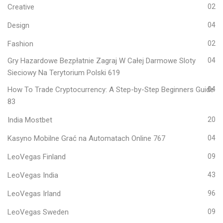
Creative
02
Design
04
Fashion
02
Gry Hazardowe Bezpłatnie Zagraj W Całej Darmowe Sloty
04
Sieciowy Na Terytorium Polski 619
How To Trade Cryptocurrency: A Step-by-Step Beginners Guide
04
83
India Mostbet
20
Kasyno Mobilne Grać na Automatach Online 767
04
LeoVegas Finland
09
LeoVegas India
43
LeoVegas Irland
96
LeoVegas Sweden
09