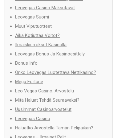
Leovegas Casino Maksutavat
Leovegas Suomi
Muut Viputuotteet
Aika Kotiuttaa Voitot?
Ilmaiskierrokset Kasinolla
Leovegas Bonus Ja Kasinoesittely
Bonus Info
Onko Leovegas Luotettava Nettikasino?
Mega Fortune
Leo Vegas Casino: Arvostelu
Mitä Haluat Tehdä Seuraavaksi?
Uusimmat Casinoarvostelut
Leovegas Casino
Haluatko Arvostella Tämän Pelipaikan?
Leovegas – Ilmaiset Pelit