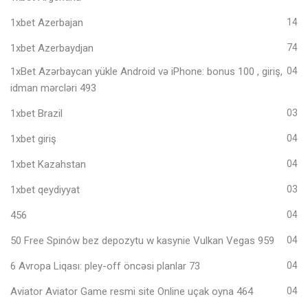
1xbet Azerbajan
14
1xbet Azerbaydjan
74
1xBet Azərbaycan yükle Android və iPhone: bonus 100 , giriş,
04
idman mərcləri 493
1xbet Brazil
03
1xbet giriş
04
1xbet Kazahstan
04
1xbet qeydiyyat
03
456
04
50 Free Spinów bez depozytu w kasynie Vulkan Vegas 959
04
6 Avropa Liqası: pley-off öncəsi planlar 73
04
Aviator Aviator Game resmi site Online uçak oyna 464
04