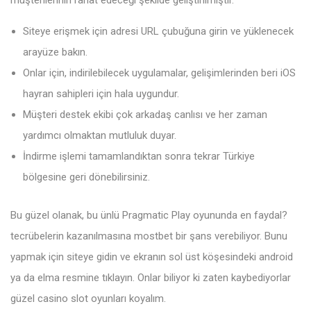
Siteye erişmek için adresi URL çubuğuna girin ve yüklenecek
arayüze bakın.
Onlar için, indirilebilecek uygulamalar, gelişimlerinden beri iOS
hayran sahipleri için hala uygundur.
Müşteri destek ekibi çok arkadaş canlısı ve her zaman
yardımcı olmaktan mutluluk duyar.
İndirme işlemi tamamlandıktan sonra tekrar Türkiye
bölgesine geri dönebilirsiniz.
Bu güzel olanak, bu ünlü Pragmatic Play oyununda en faydal?
tecrübelerin kazanılmasına mostbet bir şans verebiliyor. Bunu
yapmak için siteye gidin ve ekranın sol üst köşesindeki android
ya da elma resmine tıklayın. Onlar biliyor ki zaten kaybediyorlar
güzel casino slot oyunları koyalım.