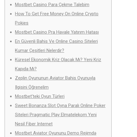
Mostbet Casino Para Çekme Talebim
How To Get Free Money On Online Crypto
Pokies
Mostbet Casino Pra Havale Yatırım Hatası
En Güvenli Bahis Ve Online Casino Siteleri
Kumar Çeşitleri Nelerdir?
Küresel Ekonomik Kriz Olacak Mı? Yeni Kriz
Kapıda Mı?
Zeplin Oyununun Aviator Bahis Oyunuyla
Ilgisini Öğrenelim
Mostbet’teki Oyun Türleri
Sweet Bonanza Slot Oyna Paralı Online Poker
Siteleri Pragmatic Play Elmatelekom Yeni
Nesil Fiber Internet
Mostbet Aviator Oyununu Demo Rejimdə