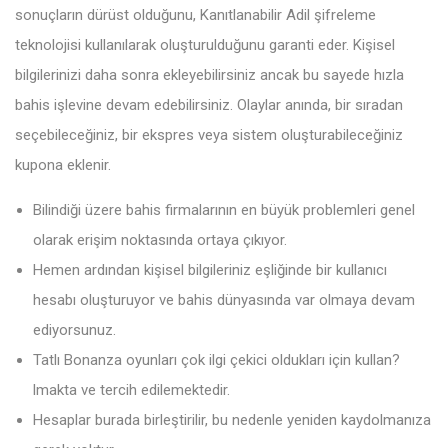
sonuçların dürüst olduğunu, Kanıtlanabilir Adil şifreleme
teknolojisi kullanılarak oluşturulduğunu garanti eder. Kişisel
bilgilerinizi daha sonra ekleyebilirsiniz ancak bu sayede hızla
bahis işlevine devam edebilirsiniz. Olaylar anında, bir sıradan
seçebileceğiniz, bir ekspres veya sistem oluşturabileceğiniz
kupona eklenir.
Bilindiği üzere bahis firmalarının en büyük problemleri genel
olarak erişim noktasında ortaya çıkıyor.
Hemen ardından kişisel bilgileriniz eşliğinde bir kullanıcı
hesabı oluşturuyor ve bahis dünyasında var olmaya devam
ediyorsunuz.
Tatlı Bonanza oyunları çok ilgi çekici oldukları için kullan?
lmakta ve tercih edilemektedir.
Hesaplar burada birleştirilir, bu nedenle yeniden kaydolmanıza