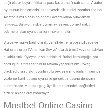
bağlı olarak büyük miktarda para kazanma fırsatı sunar. Aviator
oyununun incelemesini özetleyerek, dikkatinizi mostbet for ios
Aviator isimli slotun en önemli avantajlarına odaklamak
istiyoruz. Bu oyun, riskle oynamayı seven, cömert nakit
ödemeler alan oyuncular için mükemmeldir.
Siteye ve mülke bağlı olarak, genellikle Ter a possibilidade de
Hat oranı oranı (“Amerikan Seviye” olarak bilinir) veya ondalıkları
bulabilirsiniz. Öyleyse, ezor bahisinizi, futbol karşılaştığınızda
gördüğünüz fırsatlar gibi fırsatlarla yapabilirsiniz. Poker,
blackjack, rulet, slot oyunları gibi pek sevilen oyunların yanında
yüzlerce farklı casino oyunu ile gerçek bir casino deneyimi
sunmaktadır. Mostbet giriş, üyelik adreslerindeki değişikleri
sizlere anında duyurmaktayız.
Mostbet Online Casino