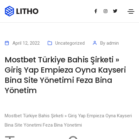
April 12, 2022
Uncategorized
By
admin
Mostbet Türkiye Bahis Şirketi »
Giriş Yap Empieza Oyna Kayseri
Bina Site Yönetimi Feza Bina
Yönetim
Mostbet Türkiye Bahis Şirketi » Giriş Yap Empieza Oyna Kayseri
Bina Site Yönetimi Feza Bina Yönetimi