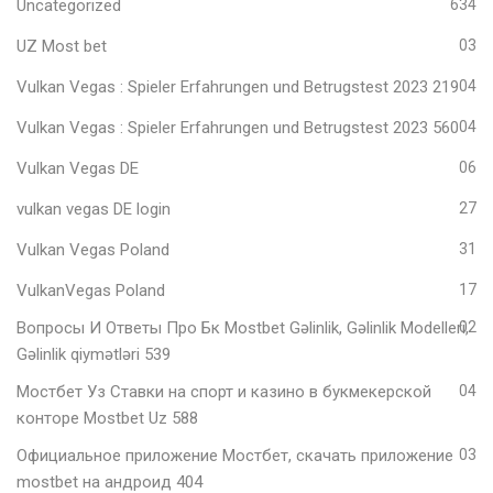
Uncategorized
634
UZ Most bet
03
Vulkan Vegas ️: Spieler Erfahrungen und Betrugstest 2023 219
04
Vulkan Vegas ️: Spieler Erfahrungen und Betrugstest 2023 560
04
Vulkan Vegas DE
06
vulkan vegas DE login
27
Vulkan Vegas Poland
31
VulkanVegas Poland
17
Вопросы И Ответы Про Бк Mostbet Gəlinlik, Gəlinlik Modelleri,
02
Gəlinlik qiymətləri 539
Мостбет Уз Ставки на спорт и казино в букмекерской
04
конторе Mostbet Uz 588
Официальное приложение Мостбет, скачать приложение
03
mostbet на андроид 404