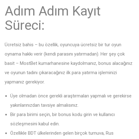
Adım Adım Kayıt
Süreci:
Ücretsiz bahis – bu özellik, oyuncuya ücretsiz bir tur oyun
oynama hakkı verir (kendi parasını yatırmadan). Her şey çok
basit – MostBet kumarhanesine kaydolmanız, bonus alacağınız
ve oyunun tadını çıkaracağınız ilk para yatırma işleminizi
yapmanız gerekiyor.
Üye olmadan önce gerekli araştırmaları yapmalı ve gerekirse
yakınlarınızdan tavsiye almalısınız.
Bir para birimi seçin, bir bonus kodu girin ve kullanıcı
sözleşmesini kabul edin.
Özellikle BDT ülkelerinden gelen birçok turnuva, Rus