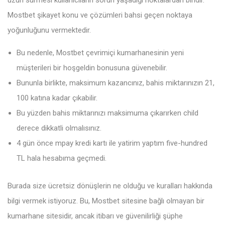
Mostbet şikayet konu ve çözümleri bahsi geçen noktaya
yoğunluğunu vermektedir.
Bu nedenle, Mostbet çevrimiçi kumarhanesinin yeni
müşterileri bir hoşgeldin bonusuna güvenebilir.
Bununla birlikte, maksimum kazancınız, bahis miktarınızın 21,
100 katına kadar çıkabilir.
Bu yüzden bahis miktarınızı maksimuma çıkarırken child
derece dikkatli olmalısınız.
4 gün önce mpay kredi kartı ile yatirim yaptım five-hundred
TL hala hesabıma geçmedi.
Burada size ücretsiz dönüşlerin ne olduğu ve kuralları hakkında
bilgi vermek istiyoruz. Bu, Mostbet sitesine bağlı olmayan bir
kumarhane sitesidir, ancak itibarı ve güvenilirliği şüphe