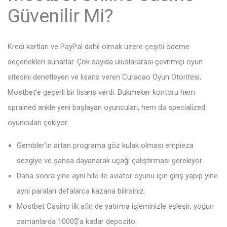
Güvenilir Mi?
Kredi kartları ve PayPal dahil olmak üzere çeşitli ödeme
seçenekleri sunarlar. Çok sayıda uluslararası çevrimiçi oyun
sitesini denetleyen ve lisans veren Curacao Oyun Otoritesi,
Mostbet’e geçerli bir lisans verdi. Bukmeker kontoru hem
sprained ankle yeni başlayan oyuncuları, hem də specialized
oyuncuları çekiyor.
Gembler’ın artan programa göz kulak olması empieza
sezgiye ve şansa dayanarak uçağı çalıştırması gerekiyor.
Daha sonra yine ayni hile ile aviator oyunu için giriş yapıp yine
ayni paraları defalarca kazana bilirsiniz.
Mostbet Casino ilk afin de yatırma işleminizle eşleşir; yoğun
zamanlarda 1000$’a kadar depozito.