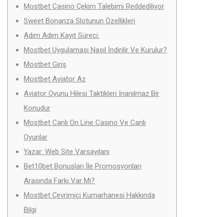
Mostbet Casino Çekim Talebimi Reddediliyor
Sweet Bonanza Slotunun Özellikleri
Adım Adım Kayıt Süreci:
Mostbet Uygulaması Nasıl İndirilir Ve Kurulur?
Mostbet Giriş
Mostbet Aviator Az
Aviator Oyunu Hilesi Taktikleri Inanılmaz Bir
Konudur
Mostbet Canlı On Line Casino Ve Canlı
Oyunlar
Yazar: Web Site Varsayılanı
Bet10bet Bonusları İle Promosyonları
Arasında Farkı Var Mı?
Mostbet Çevrimiçi Kumarhanesi Hakkında
Bilgi