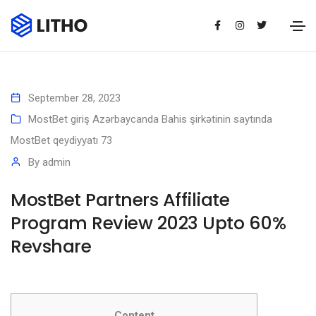
September 28, 2023
MostBet giriş Azərbaycanda Bahis şirkətinin saytında
MostBet qeydiyyatı 73
By
admin
MostBet Partners Affiliate
Program Review 2023 Upto 60%
Revshare
Content