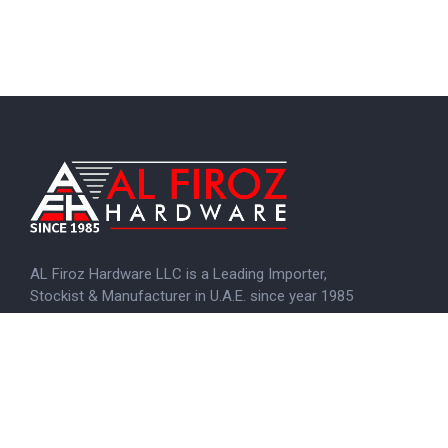
AL Firoz Hardware LLC is a Leading Importer,
Stockist & Manufacturer in U.A.E. since year 1985
KNOW MORE
Menu
Home