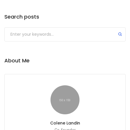
Search posts
About Me
Colene Landin
Co-founder