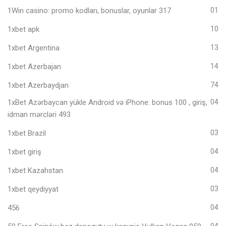
1Win casino: promo kodları, bonuslar, oyunlar 317
01
1xbet apk
10
1xbet Argentina
13
1xbet Azerbajan
14
1xbet Azerbaydjan
74
1xBet Azərbaycan yükle Android və iPhone: bonus 100 , giriş,
04
idman mərcləri 493
1xbet Brazil
03
1xbet giriş
04
1xbet Kazahstan
04
1xbet qeydiyyat
03
456
04
04