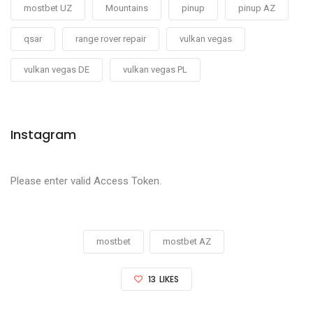
mostbet UZ
Mountains
pinup
pinup AZ
qsar
range rover repair
vulkan vegas
vulkan vegas DE
vulkan vegas PL
Instagram
Please enter valid Access Token.
mostbet
mostbet AZ
13
LIKES