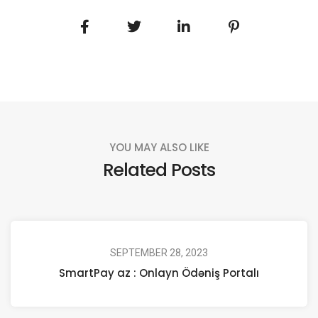
YOU MAY ALSO LIKE
Related Posts
SEPTEMBER 28, 2023
SmartPay az : Onlayn Ödəniş Portalı