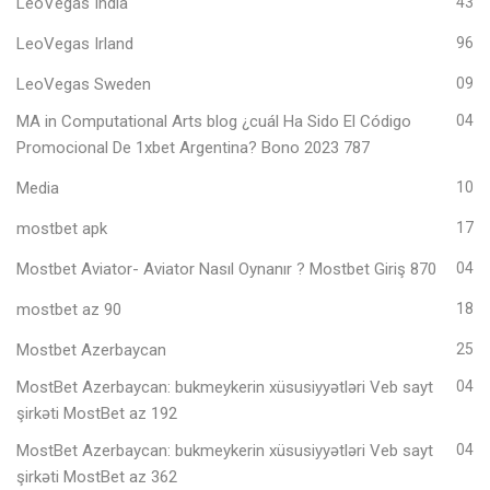
LeoVegas India
43
LeoVegas Irland
96
LeoVegas Sweden
09
MA in Computational Arts blog ¿cuál Ha Sido El Código
04
Promocional De 1xbet Argentina? Bono 2023 787
Media
10
mostbet apk
17
Mostbet Aviator- Aviator Nasıl Oynanır ? Mostbet Giriş 870
04
mostbet az 90
18
Mostbet Azerbaycan
25
MostBet Azerbaycan: bukmeykerin xüsusiyyətləri Veb sayt
04
şirkəti MostBet az 192
MostBet Azerbaycan: bukmeykerin xüsusiyyətləri Veb sayt
04
şirkəti MostBet az 362