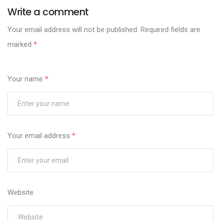
Write a comment
Your email address will not be published.
Required fields are
marked
*
Your name
*
Your email address
*
Website