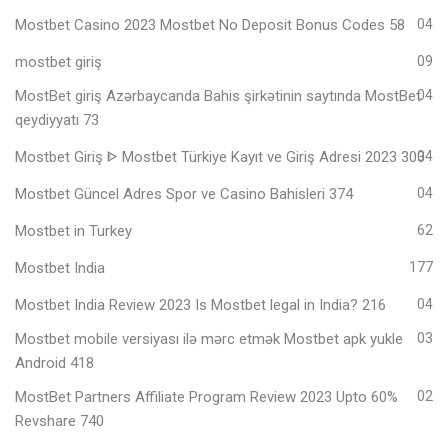
Mostbet Casino 2023 Mostbet No Deposit Bonus Codes 58
04
mostbet giriş
09
MostBet giriş Azərbaycanda Bahis şirkətinin saytında MostBet
04
qeydiyyatı 73
Mostbet Giriş ᐈ Mostbet Türkiye Kayıt ve Giriş Adresi 2023 303
04
Mostbet Güncel Adres Spor ve Casino Bahisleri 374
04
Mostbet in Turkey
62
Mostbet India
177
Mostbet India Review 2023 Is Mostbet legal in India? 216
04
Mostbet mobile versiyası ilə mərc etmək Mostbet apk yukle
03
Android 418
MostBet Partners Affiliate Program Review 2023 Upto 60%
02
Revshare 740