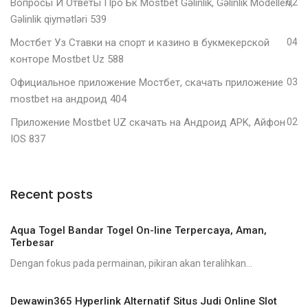
Вопросы И Ответы Про Бк Mostbet Gəlinlik, Gəlinlik Modelleri,
02
Gəlinlik qiymətləri 539
Мостбет Уз Ставки на спорт и казино в букмекерской
04
конторе Mostbet Uz 588
Официальное приложение Мостбет, скачать приложение
03
mostbet на андроид 404
Приложение Mostbet UZ скачать на Андроид APK, Айфон
02
IOS 837
Recent posts
Aqua Togel Bandar Togel On-line Terpercaya, Aman,
Terbesar
Dengan fokus pada permainan, pikiran akan teralihkan...
Dewawin365 Hyperlink Alternatif Situs Judi Online Slot