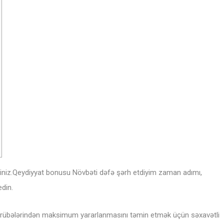
rsiniz.Qeydiyyat bonusu Növbəti dəfə şərh etdiyim zaman adımı,
din.
rübələrindən maksimum yararlanmasını təmin etmək üçün səxavətli