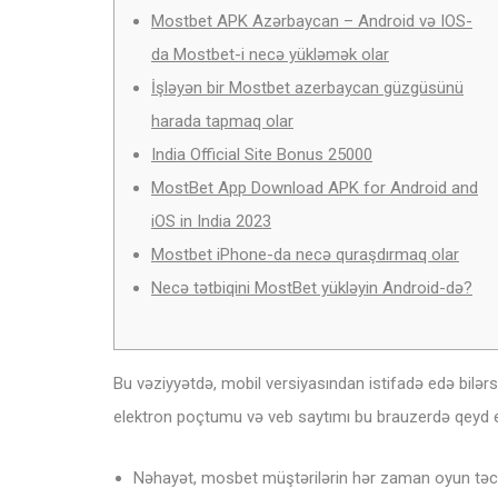
Mostbet APK Azərbaycan – Android və IOS-
da Mostbet-i necə yükləmək olar
İşləyən bir Mostbet azerbaycan güzgüsünü
harada tapmaq olar
India Official Site Bonus 25000
MostBet App Download APK for Android and
iOS in India 2023
Mostbet iPhone-da necə quraşdırmaq olar
Necə tətbiqini MostBet yükləyin Android-də?
Bu vəziyyətdə, mobil versiyasından istifadə edə bilə
elektron poçtumu və veb saytımı bu brauzerdə qeyd e
Nəhayət, mosbet müştərilərin hər zaman oyun təc