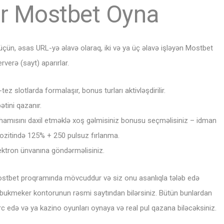
or Mostbet Oyna
ün, əsas URL-yə əlavə olaraq, iki və ya üç əlavə işləyən Mostbet
erverə (sayt) aparırlar.
tez slotlarda formalaşır, bonus turları aktivləşdirilir.
ətini qazanır.
 hamısını daxil etməklə xoş gəlmisiniz bonusu seçməlisiniz – idman
ozitində 125% + 250 pulsuz fırlanma.
elektron ünvanına göndərməlisiniz.
stbet proqramında mövcuddur və siz onu asanlıqla tələb edə
qini bukmeker kontorunun rəsmi saytından bilərsiniz. Bütün bunlardan
 edə və ya kazino oyunları oynaya və real pul qazana biləcəksiniz.