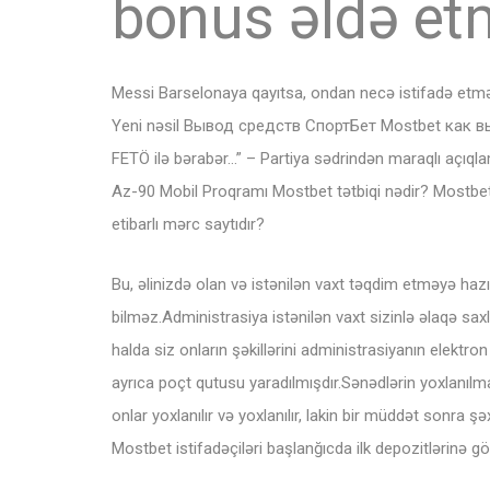
bonus əldə et
Messi Barselonaya qayıtsa, ondan necə istifadə etm
Yeni nəsil Вывод средств СпортБет Mostbet как вы
FETÖ ilə bərabər…” – Partiya sədrindən maraqlı açıq
Az-90 Mobil Proqramı Mostbet tətbiqi nədir? Mostb
etibarlı mərc saytıdır?
Bu, əlinizdə olan və istənilən vaxt təqdim etməyə hazır
bilməz.Administrasiya istənilən vaxt sizinlə əlaqə sa
halda siz onların şəkillərini administrasiyanın elektr
ayrıca poçt qutusu yaradılmışdır.Sənədlərin yoxlanılma
onlar yoxlanılır və yoxlanılır, lakin bir müddət sonra ş
Mostbet istifadəçiləri başlanğıcda ilk depozitlərinə g