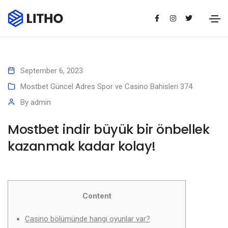
September 6, 2023
Mostbet Güncel Adres Spor ve Casino Bahisleri 374
By
admin
Mostbet indir büyük bir önbellek
kazanmak kadar kolay!
Content
Casino bölümünde hangi oyunlar var?