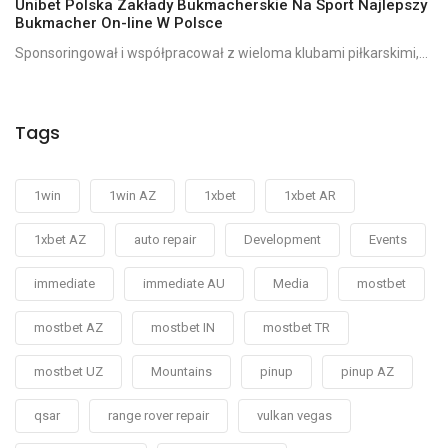
Unibet Polska Zakłady Bukmacherskie Na Sport Najlepszy
Bukmacher On-line W Polsce
Sponsoringował i współpracował z wieloma klubami piłkarskimi,...
Tags
1win
1win AZ
1xbet
1xbet AR
1xbet AZ
auto repair
Development
Events
immediate
immediate AU
Media
mostbet
mostbet AZ
mostbet IN
mostbet TR
mostbet UZ
Mountains
pinup
pinup AZ
qsar
range rover repair
vulkan vegas