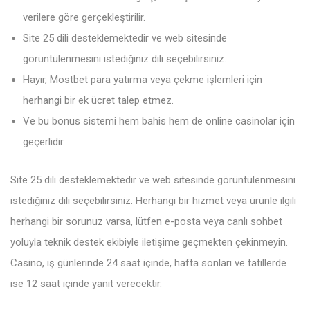
verilere göre gerçekleştirilir.
Site 25 dili desteklemektedir ve web sitesinde
görüntülenmesini istediğiniz dili seçebilirsiniz.
Hayır, Mostbet para yatırma veya çekme işlemleri için
herhangi bir ek ücret talep etmez.
Ve bu bonus sistemi hem bahis hem de online casinolar için
geçerlidir.
Site 25 dili desteklemektedir ve web sitesinde görüntülenmesini
istediğiniz dili seçebilirsiniz. Herhangi bir hizmet veya ürünle ilgili
herhangi bir sorunuz varsa, lütfen e-posta veya canlı sohbet
yoluyla teknik destek ekibiyle iletişime geçmekten çekinmeyin.
Casino, iş günlerinde 24 saat içinde, hafta sonları ve tatillerde
ise 12 saat içinde yanıt verecektir.