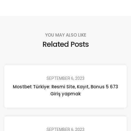
YOU MAY ALSO LIKE
Related Posts
SEPTEMBER 6, 2023
Mostbet Türkiye: Resmi Site, Kayıt, Bonus 5 673
Giriş yapmak
SEPTEMBER 6, 2023