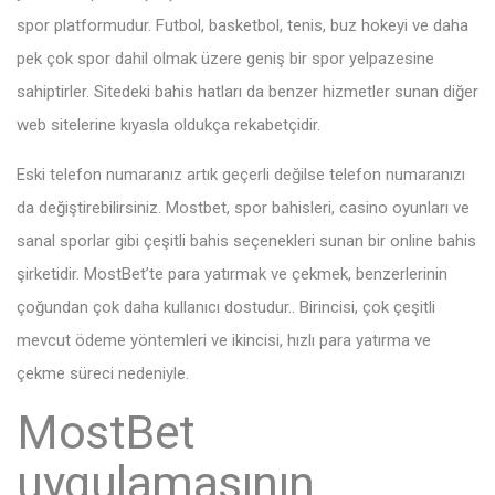
spor platformudur. Futbol, basketbol, tenis, buz hokeyi ve daha
pek çok spor dahil olmak üzere geniş bir spor yelpazesine
sahiptirler. Sitedeki bahis hatları da benzer hizmetler sunan diğer
web sitelerine kıyasla oldukça rekabetçidir.
Eski telefon numaranız artık geçerli değilse telefon numaranızı
da değiştirebilirsiniz. Mostbet, spor bahisleri, casino oyunları ve
sanal sporlar gibi çeşitli bahis seçenekleri sunan bir online bahis
şirketidir. MostBet’te para yatırmak ve çekmek, benzerlerinin
çoğundan çok daha kullanıcı dostudur.. Birincisi, çok çeşitli
mevcut ödeme yöntemleri ve ikincisi, hızlı para yatırma ve
çekme süreci nedeniyle.
MostBet
uygulamasının