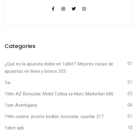
Categories
¿Qué es la apuesta doble en 1xBet? Mejores casas de
01
apuestas en línea y bonos 333
1w
01
1Win AZ Bonuslar, Mobil Tətbiq və Mərc Marketləri 686
03
1win Azerbajany
06
1Win casino: promo kodları, bonuslar, oyunlar 317
01
1xbet apk
10