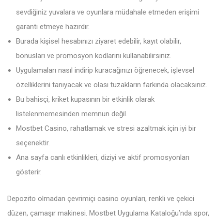
sevdiğiniz yuvalara ve oyunlara müdahale etmeden erişimi
garanti etmeye hazırdır.
Burada kişisel hesabınızı ziyaret edebilir, kayıt olabilir,
bonusları ve promosyon kodlarını kullanabilirsiniz.
Uygulamaları nasıl indirip kuracağınızı öğrenecek, işlevsel
özelliklerini tanıyacak ve olası tuzakların farkında olacaksınız.
Bu bahisçi, kriket kupasının bir etkinlik olarak
listelenmemesinden memnun değil.
Mostbet Casino, rahatlamak ve stresi azaltmak için iyi bir
seçenektir.
Ana sayfa canlı etkinlikleri, diziyi ve aktif promosyonları
gösterir.
Depozito olmadan çevrimiçi casino oyunları, renkli ve çekici
düzen, çamaşır makinesi. Mostbet Uygulama Kataloğu’nda spor,