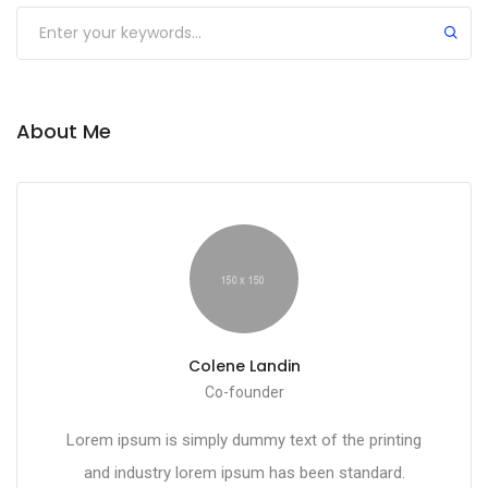
About Me
Colene Landin
Co-founder
Lorem ipsum is simply dummy text of the printing
and industry lorem ipsum has been standard.