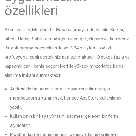
özellikleri
Aksi takdirde, Mostbet bir Hesap açmayı reddedebilir. Bir kişi,
sitede Hesap Sahibi olmadıkça oyuna gerçek parayla katılamaz.
Bir çok ödeme seçenekleri ile ve 7/24 müşteri – odaklı
profesyonel canlı destek hizmeti sunmaktadır. Oldukça fazla ve
kapsamlı canlı bahis seçenekleri ile yüksek miktarlarda bahis
alabilme imkanı sunmaktadır.
Android’de bir üçüncü taraf dosyasını indirmek için
mostbet.com’u kullanırsak, her şey AppStore kullanılarak
yapılır.
Kullanıcının bir kayıt yöntemi seçmesi gereken bir form
açılacaktır.
Mostbet kumarhanesine giriş, bahisçi ofisindeki ile aynı