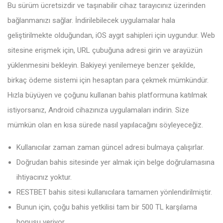
Bu sürüm ücretsizdir ve taşınabilir cihaz tarayıcınız üzerinden
bağlanmanızı sağlar. İndirilebilecek uygulamalar hala
geliştirilmekte olduğundan, iOS aygıt sahipleri için uygundur. Web
sitesine erişmek için, URL çubuğuna adresi girin ve arayüzün
yüklenmesini bekleyin. Bakiyeyi yenilemeye benzer şekilde,
birkaç ödeme sistemi için hesaptan para çekmek mümkündür.
Hızla büyüyen ve çoğunu kullanan bahis platformuna katılmak
istiyorsanız, Android cihazınıza uygulamaları indirin. Size
mümkün olan en kısa sürede nasıl yapılacağını söyleyeceğiz.
Kullanıcılar zaman zaman güncel adresi bulmaya çalışırlar.
Doğrudan bahis sitesinde yer almak için belge doğrulamasına
ihtiyacınız yoktur.
RESTBET bahis sitesi kullanıcılara tamamen yönlendirilmiştir.
Bunun için, çoğu bahis yetkilisi tam bir 500 TL karşılama
bonusu veriyor.