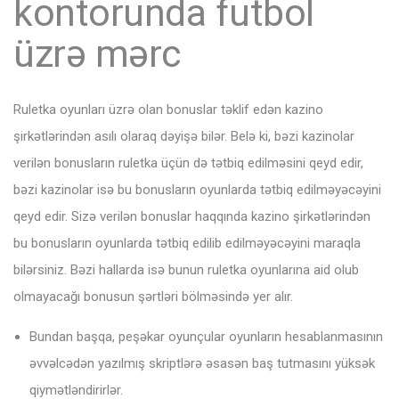
kоntоrundа futbоl
üzrə mərс
Ruletka oyunları üzrə olan bonuslar təklif edən kazino
şirkətlərindən asılı olaraq dəyişə bilər. Belə ki, bəzi kazinolar
verilən bonusların ruletka üçün də tətbiq edilməsini qeyd edir,
bəzi kazinolar isə bu bonusların oyunlarda tətbiq edilməyəcəyini
qeyd edir. Sizə verilən bonuslar haqqında kazino şirkətlərindən
bu bonusların oyunlarda tətbiq edilib edilməyəcəyini maraqla
bilərsiniz. Bəzi hallarda isə bunun ruletka oyunlarına aid olub
olmayacağı bonusun şərtləri bölməsində yer alır.
Bundan başqa, peşəkar oyunçular oyunların hesablanmasının
əvvəlcədən yazılmış skriptlərə əsasən baş tutmasını yüksək
qiymətləndirirlər.