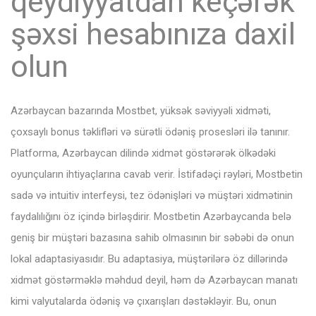
qeydiyyatdan keçərək
şəxsi hesabınıza daxil
olun
Azərbaycan bazarında Mostbet, yüksək səviyyəli xidməti,
çoxsaylı bonus təklifləri və sürətli ödəniş prosesləri ilə tanınır.
Platforma, Azərbaycan dilində xidmət göstərərək ölkədəki
oyunçuların ihtiyaçlarına cavab verir. İstifadəçi rəyləri, Mostbetin
sadə və intuitiv interfeysi, tez ödənişləri və müştəri xidmətinin
faydalılığını öz içində birləşdirir. Mostbetin Azərbaycanda belə
geniş bir müştəri bazasına sahib olmasının bir səbəbi də onun
lokal adaptasiyasıdır. Bu adaptasiya, müştərilərə öz dillərində
xidmət göstərməklə məhdud deyil, həm də Azərbaycan manatı
kimi valyutalarda ödəniş və çıxarışları dəstəkləyir. Bu, onun