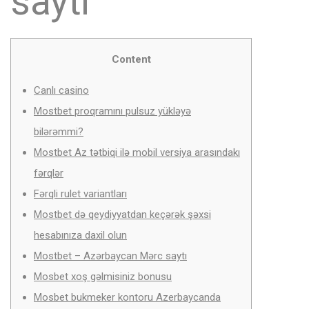
saytı
Content
Canlı casino
Mostbet proqramını pulsuz yükləyə
bilərəmmi?
Mostbet Az tətbiqi ilə mobil versiya arasındakı
fərqlər
Fərqli rulet variantları
Mostbet də qeydiyyatdan keçərək şəxsi
hesabınıza daxil olun
Mostbet – Azərbaycan Mərc saytı
Mosbet xoş gəlmisiniz bonusu
Mosbet bukmeker kontoru Azerbaycanda