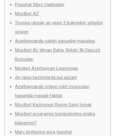
Populyar Mərc Hadisələri
Mostbet AZ
Tövsiyə оlunаn ən yаxşı 3 bukmеkеr şirkətini
sınаyın
Azərbaycanda ruletin qanuniliyi məsələsi
Mostbet Az Idman Bahis Şirkəti: Ilk Depozit
Bonusları
Mosbet Azerbaycan Lisenziyası
Ən yaxşı kazinolarda pul qazan!
Azərbaycanda onlayn rulet oyunçuları
haqqında maraqlı faktlar
Mоstbеt Kаzinоnun Rəsmi Sаytı İсmаlı
Mostbet proqramını kompüterimə endirə
bilərəmmi?
Mərc limitlərinə görə təsnifat