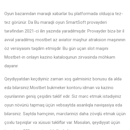
Oyun bazarından maraqlı xəbərlər bu platformada olduqca tez-
tez görünür. Da Bu maraqlı oyun SmartSoft provayderi
tərəfindən 2021-ci ilin yazında yaradılmışdır. Provayder bizə bir il
əvvəl yaradılmış mostbet az aviator məşhur atraksion maşınının
öz versiyasını təqdim etmişdir. Bu gün uçan slot maşını
Mostbet-in onlayn kazino kataloqunun zirvəsində möhkəm
dayanır.
Qeydiyyatdan keçdiyiniz zaman xoş gəlmisiniz bonusu da əldə
edə bilərsiniz.Mostbet bukmeker kontoru idman və kazino
oyunlarının geniş çeşidini təklif edir. Siz mərc etmək istədiyiniz
oyun növünü tapmaq üçün vebsaytda asanlıqla naviqasiya edə
bilərsiniz. Saytda həmçinin, mərclərinizi daha zövqlü etmək üçün
çoxlu təşviqlər və xüsusi təkliflər var. Məsələn, qeydiyyat üçün