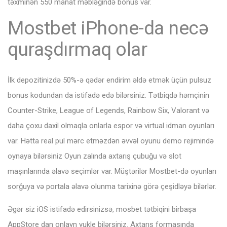
təxminən 550 manat məbləğində bonus var.
Mostbet iPhone-da necə
quraşdırmaq olar
İlk depozitinizdə 50%-ə qədər endirim əldə etmək üçün pulsuz
bonus kodundan da istifadə edə bilərsiniz. Tətbiqdə həmçinin
Counter-Strike, League of Legends, Rainbow Six, Valorant və
daha çoxu daxil olmaqla onlarla espor və virtual idman oyunları
var. Hətta real pul mərc etməzdən əvvəl oyunu demo rejimində
oynaya bilərsiniz Oyun zalında axtarış çubuğu və slot
maşınlarında əlavə seçimlər var. Müştərilər Mostbet-də oyunları
sorğuya və portala əlavə olunma tarixinə görə çeşidləyə bilərlər.
Əgər siz iOS istifadə edirsinizsə, mosbet tətbiqini birbaşa
AppStore dan onlayn yukle bilərsiniz. Axtarış formasında