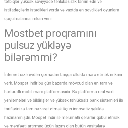
tətbiqlər yüksək səviyyədə təhlükəsizlik təmin edir və
istifadəçilərin istədikləri yerdə və vaxtda ən sevdikləri oyunlara
qoşulmalarına imkan verir.
Mostbet proqramını
pulsuz yükləyə
bilərəmmi?
İnternet sizə evdən çıxmadan başqa ölkədə mərc etmək imkanı
verir. Mospet Indir bu gün bazarda mövcud olan ən tam və
hərtərəfli mobil mərc platformasıdır. Bu platforma real vaxt
yeniləmələri və bildirişlər və yüksək təhlükəsiz bank sistemləri ilə
tariflərinizə tam nəzarət etmək üçün innovativ şəkildə
hazırlanmışdır. Mospet Indir ilə məlumatlı qərarlar qəbul etmək
və mənfəəti artırmaq üçün lazım olan bütün vasitələrə