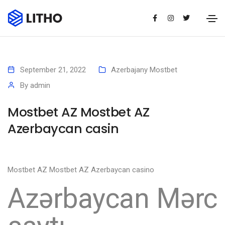
September 21, 2022
Azerbajany Mostbet
By
admin
Mostbet AZ Mostbet AZ
Azerbaycan casin
Mostbet AZ Mostbet AZ Azerbaycan casino
Azərbaycan Mərc