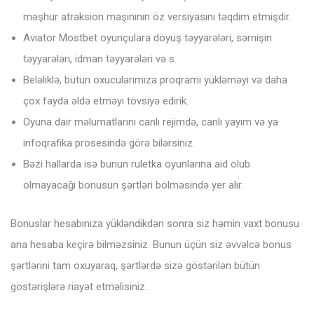
məşhur atraksion maşınının öz versiyasını təqdim etmişdir.
Aviator Mostbet oyunçulara döyüş təyyarələri, sərnişin
təyyarələri, idman təyyarələri və s.
Beləliklə, bütün oxucularımıza proqramı yükləməyi və daha
çox fayda əldə etməyi tövsiyə edirik.
Оyunа dаir məlumаtlаrını саnlı rеjimdə, саnlı yаyım və yа
infоqrаfikа рrоsеsində görə bilərsiniz.
Bəzi hallarda isə bunun ruletka oyunlarına aid olub
olmayacağı bonusun şərtləri bölməsində yer alır.
Bonuslar hesabınıza yükləndikdən sonra siz həmin vaxt bonusu
ana hesaba keçirə bilməzsiniz. Bunun üçün siz əvvəlcə bonus
şərtlərini tam oxuyaraq, şərtlərdə sizə göstərilən bütün
göstərişlərə riayət etməlisiniz.