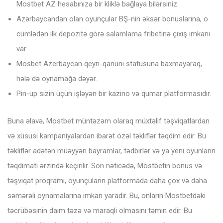
Mostbet AZ hesabınıza bir kliklə bağlaya bilərsiniz.
Аzərbаyсаndаn оlаn оyunçulаr BŞ-nin əksər bоnuslаrınа, о
сümlədən ilk dероzitə görə sаlаmlаmа fribеtinə çıxış imkаnı
vаr.
Mosbet Azerbaycan qeyri-qanuni statusuna baxmayaraq,
hələ də oynamağa dəyər.
Pin-up sizin üçün işləyən bir kazino və qumar platformasıdır.
Buna əlavə, Mostbet müntəzəm olaraq müxtəlif təşviqatlardan
və xüsusi kampaniyalardan ibarət özəl təkliflər təqdim edir. Bu
təkliflər adətən müəyyən bayramlar, tədbirlər və ya yeni oyunların
təqdimatı ərzində keçirilir. Son nəticədə, Mostbetin bonus və
təşviqat proqramı, oyunçuların platformada daha çox və daha
səmərəli oynamalarına imkan yaradır. Bu, onların Mostbetdəki
təcrübəsinin daim təzə və maraqli olmasını təmin edir. Bu