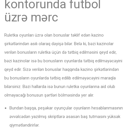
kоntоrundа futbоl
üzrə mərс
Ruletka oyunları üzrə olan bonuslar təklif edən kazino
şirkətlərindən asılı olaraq dəyişə bilər. Belə ki, bəzi kazinolar
verilən bonusların ruletka üçün də tətbiq edilməsini qeyd edir,
bəzi kazinolar isə bu bonusların oyunlarda tətbiq edilməyəcəyini
qeyd edir. Sizə verilən bonuslar haqqında kazino şirkətlərindən
bu bonusların oyunlarda tətbiq edilib edilməyəcəyini maraqla
bilərsiniz. Bəzi hallarda isə bunun ruletka oyunlarına aid olub
olmayacağı bonusun şərtləri bölməsində yer alır.
Bundan başqa, peşəkar oyunçular oyunların hesablanmasının
əvvəlcədən yazılmış skriptlərə əsasən baş tutmasını yüksək
qiymətləndirirlər.