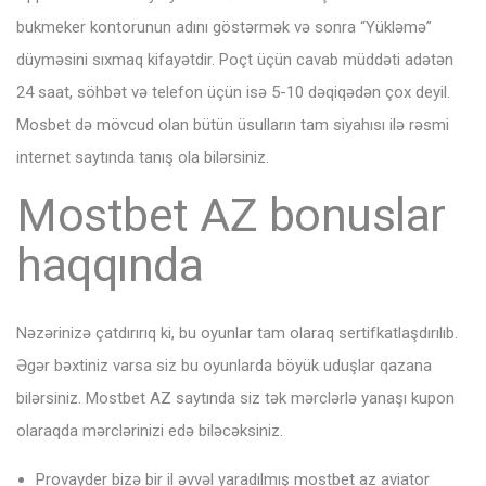
bukmeker kontorunun adını göstərmək və sonra “Yükləmə”
düyməsini sıxmaq kifayətdir. Poçt üçün cavab müddəti adətən
24 saat, söhbət və telefon üçün isə 5-10 dəqiqədən çox deyil.
Mosbet də mövcud olan bütün üsulların tam siyahısı ilə rəsmi
internet saytında tanış ola bilərsiniz.
Mostbet AZ bonuslar
haqqında
Nəzərinizə çatdırırıq ki, bu oyunlar tam olaraq sertifkatlaşdırılıb.
Əgər bəxtiniz varsa siz bu oyunlarda böyük uduşlar qazana
bilərsiniz. Mostbet AZ saytında siz tək mərclərlə yanaşı kupon
olaraqda mərclərinizi edə biləcəksiniz.
Provayder bizə bir il əvvəl yaradılmış mostbet az aviator