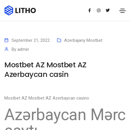
September 21, 2022
Azerbajany Mostbet
By
admin
Mostbet AZ Mostbet AZ
Azerbaycan casin
Mostbet AZ Mostbet AZ Azerbaycan casino
Azərbaycan Mərc