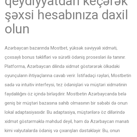
qeydiyyatdan keçərək
şəxsi hesabınıza daxil
olun
Azərbaycan bazarında Mostbet, yüksək səviyyəli xidməti,
çoxsaylı bonus təklifləri və sürətli ödəniş prosesləri ilə tanınır.
Platforma, Azərbaycan dilində xidmət göstərərək ölkədəki
oyunçuların ihtiyaçlarına cavab verir. İstifadəçi rəyləri, Mostbetin
sadə və intuitiv interfeysi, tez ödənişləri və müştəri xidmətinin
faydalılığını öz içində birləşdirir. Mostbetin Azərbaycanda belə
geniş bir müştəri bazasına sahib olmasının bir səbəbi də onun
lokal adaptasiyasıdır. Bu adaptasiya, müştərilərə öz dillərində
xidmət göstərməklə məhdud deyil, həm də Azərbaycan manatı
kimi valyutalarda ödəniş və çıxarışları dəstəkləyir. Bu, onun