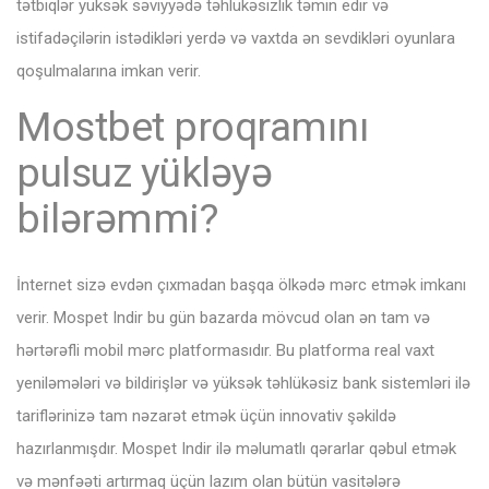
tətbiqlər yüksək səviyyədə təhlükəsizlik təmin edir və
istifadəçilərin istədikləri yerdə və vaxtda ən sevdikləri oyunlara
qoşulmalarına imkan verir.
Mostbet proqramını
pulsuz yükləyə
bilərəmmi?
İnternet sizə evdən çıxmadan başqa ölkədə mərc etmək imkanı
verir. Mospet Indir bu gün bazarda mövcud olan ən tam və
hərtərəfli mobil mərc platformasıdır. Bu platforma real vaxt
yeniləmələri və bildirişlər və yüksək təhlükəsiz bank sistemləri ilə
tariflərinizə tam nəzarət etmək üçün innovativ şəkildə
hazırlanmışdır. Mospet Indir ilə məlumatlı qərarlar qəbul etmək
və mənfəəti artırmaq üçün lazım olan bütün vasitələrə