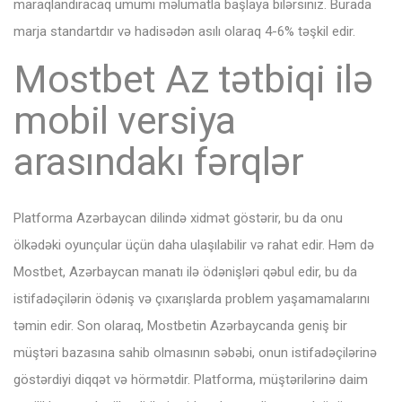
maraqlandıracaq ümumi məlumatla başlaya bilərsiniz. Burada
marja standartdır və hadisədən asılı olaraq 4-6% təşkil edir.
Mostbet Az tətbiqi ilə
mobil versiya
arasındakı fərqlər
Platforma Azərbaycan dilində xidmət göstərir, bu da onu
ölkədəki oyunçular üçün daha ulaşılabilir və rahat edir. Həm də
Mostbet, Azərbaycan manatı ilə ödənişləri qəbul edir, bu da
istifadəçilərin ödəniş və çıxarışlarda problem yaşamamalarını
təmin edir. Son olaraq, Mostbetin Azərbaycanda geniş bir
müştəri bazasına sahib olmasının səbəbi, onun istifadəçilərinə
göstərdiyi diqqət və hörmətdir. Platforma, müştərilərinə daim