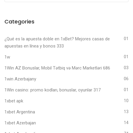
Categories
¿Qué es la apuesta doble en 1xBet? Mejores casas de
01
apuestas en línea y bonos 333
1w
01
1Win AZ Bonuslar, Mobil Tətbiq və Mərc Marketləri 686
03
1win Azerbajany
06
1Win casino: promo kodları, bonuslar, oyunlar 317
01
1xbet apk
10
1xbet Argentina
13
1xbet Azerbajan
14