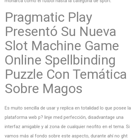
monarca como el fútbol hasta la categoría de sport.
Pragmatic Play
Presentó Su Nueva
Slot Machine Game
Online Spellbinding
Puzzle Con Temática
Sobre Magos
Es muito sencilla de usar y replica en totalidad lo que posee la
plataforma web p? linje med perfección, disadvantage una
interfaz amigable y al zona de cualquier neofito en el tema. Si
vamos más al fondo sobre este aspecto, durante ahí no ght