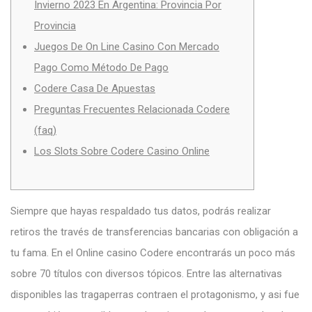
Invierno 2023 En Argentina: Provincia Por
Provincia
Juegos De On Line Casino Con Mercado
Pago Como Método De Pago
Codere Casa De Apuestas
Preguntas Frecuentes Relacionada Codere
(faq)
Los Slots Sobre Codere Casino Online
Siempre que hayas respaldado tus datos, podrás realizar
retiros the través de transferencias bancarias con obligación a
tu fama. En el Online casino Codere encontrarás un poco más
sobre 70 títulos con diversos tópicos. Entre las alternativas
disponibles las tragaperras contraen el protagonismo, y asi fue