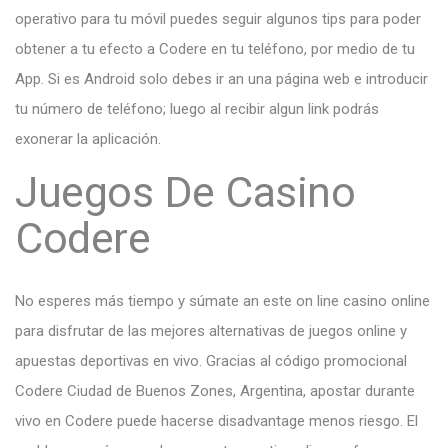
operativo para tu móvil puedes seguir algunos tips para poder
obtener a tu efecto a Codere en tu teléfono, por medio de tu
App. Si es Android solo debes ir an una página web e introducir
tu número de teléfono; luego al recibir algun link podrás
exonerar la aplicación.
Juegos De Casino
Codere
No esperes más tiempo y súmate an este on line casino online
para disfrutar de las mejores alternativas de juegos online y
apuestas deportivas en vivo. Gracias al código promocional
Codere Ciudad de Buenos Zones, Argentina, apostar durante
vivo en Codere puede hacerse disadvantage menos riesgo. El