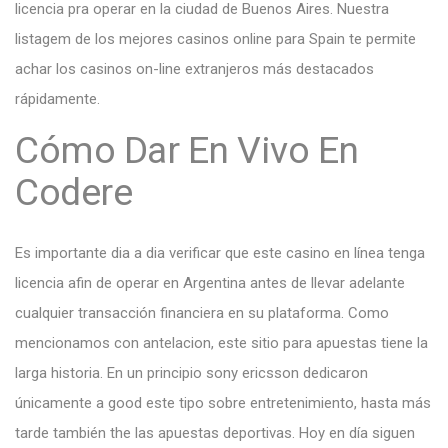
licencia pra operar en la ciudad de Buenos Aires. Nuestra
listagem de los mejores casinos online para Spain te permite
achar los casinos on-line extranjeros más destacados
rápidamente.
Cómo Dar En Vivo En
Codere
Es importante dia a dia verificar que este casino en línea tenga
licencia afin de operar en Argentina antes de llevar adelante
cualquier transacción financiera en su plataforma. Como
mencionamos con antelacion, este sitio para apuestas tiene la
larga historia. En un principio sony ericsson dedicaron
únicamente a good este tipo sobre entretenimiento, hasta más
tarde también the las apuestas deportivas. Hoy en día siguen