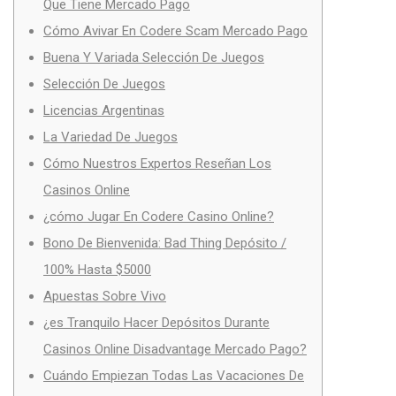
Que Tiene Mercado Pago
Cómo Avivar En Codere Scam Mercado Pago
Buena Y Variada Selección De Juegos
Selección De Juegos
Licencias Argentinas
La Variedad De Juegos
Cómo Nuestros Expertos Reseñan Los
Casinos Online
¿cómo Jugar En Codere Casino Online?
Bono De Bienvenida: Bad Thing Depósito /
100% Hasta $5000
Apuestas Sobre Vivo
¿es Tranquilo Hacer Depósitos Durante
Casinos Online Disadvantage Mercado Pago?
Cuándo Empiezan Todas Las Vacaciones De