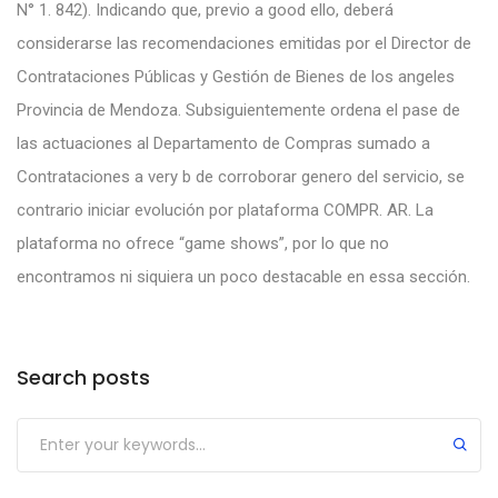
N° 1. 842). Indicando que, previo a good ello, deberá
considerarse las recomendaciones emitidas por el Director de
Contrataciones Públicas y Gestión de Bienes de los angeles
Provincia de Mendoza. Subsiguientemente ordena el pase de
las actuaciones al Departamento de Compras sumado a
Contrataciones a very b de corroborar genero del servicio, se
contrario iniciar evolución por plataforma COMPR. AR. La
plataforma no ofrece “game shows”, por lo que no
encontramos ni siquiera un poco destacable en essa sección.
Search posts