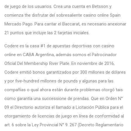
de juego de los usuarios. Crea una cuenta en Betsson y
comienza the disfrutar del sobresaliente casino online Spain
Mercado Pago. Para cantar el Baccarat, es necesario anexionar
21 puntos que incluye las 2 tarjetas iniciales.
Codere es la casa #1 de apuestas deportivas con casino
online en CABA Argentina, además somos el Patrocinador
Oficial Del Membership River Plate. En noviembre de 2016,
Codere emitió bonos garantizados por 300 millones de dólares
y por five-hundred millones de pounds y algunas para las
compañías o qual ahora están durante problemas otorgó tais
como garantía una successione de prendas. Que en Orden N°
09 el Directorio autoriza el llamado a Licitación Pública para el
otorgamiento de licencias de juego en línea de conformidad al
art. 6 sobre la Ley Provincial N° 9. 267 (Decreto Reglamentario