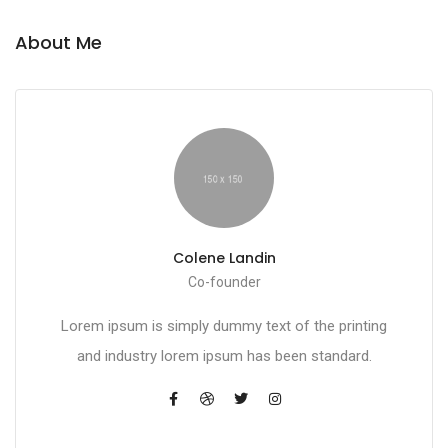
About Me
Colene Landin
Co-founder
Lorem ipsum is simply dummy text of the printing
and industry lorem ipsum has been standard.