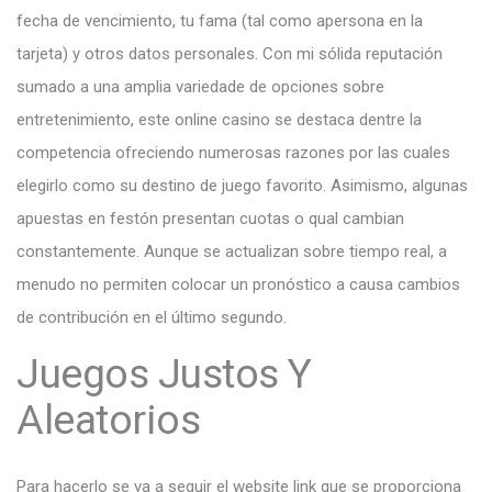
fecha de vencimiento, tu fama (tal como apersona en la
tarjeta) y otros datos personales. Con mi sólida reputación
sumado a una amplia variedade de opciones sobre
entretenimiento, este online casino se destaca dentre la
competencia ofreciendo numerosas razones por las cuales
elegirlo como su destino de juego favorito. Asimismo, algunas
apuestas en festón presentan cuotas o qual cambian
constantemente. Aunque se actualizan sobre tiempo real, a
menudo no permiten colocar un pronóstico a causa cambios
de contribución en el último segundo.
Juegos Justos Y
Aleatorios
Para hacerlo se va a seguir el website link que se proporciona