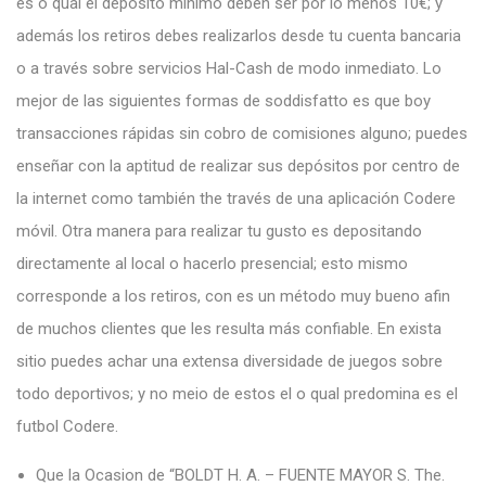
es o qual el deposito mínimo deben ser por lo menos 10€; y
además los retiros debes realizarlos desde tu cuenta bancaria
o a través sobre servicios Hal-Cash de modo inmediato. Lo
mejor de las siguientes formas de soddisfatto es que boy
transacciones rápidas sin cobro de comisiones alguno; puedes
enseñar con la aptitud de realizar sus depósitos por centro de
la internet como también the través de una aplicación Codere
móvil. Otra manera para realizar tu gusto es depositando
directamente al local o hacerlo presencial; esto mismo
corresponde a los retiros, con es un método muy bueno afin
de muchos clientes que les resulta más confiable. En exista
sitio puedes achar una extensa diversidade de juegos sobre
todo deportivos; y no meio de estos el o qual predomina es el
futbol Codere.
Que la Ocasion de “BOLDT H. A. – FUENTE MAYOR S. The.