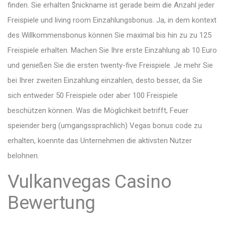
finden. Sie erhalten $nickname ist gerade beim die Anzahl jeder
Freispiele und living room Einzahlungsbonus. Ja, in dem kontext
des Willkommensbonus können Sie maximal bis hin zu zu 125
Freispiele erhalten. Machen Sie Ihre erste Einzahlung ab 10 Euro
und genießen Sie die ersten twenty-five Freispiele. Je mehr Sie
bei Ihrer zweiten Einzahlung einzahlen, desto besser, da Sie
sich entweder 50 Freispiele oder aber 100 Freispiele
beschützen können. Was die Möglichkeit betrifft, Feuer
speiender berg (umgangssprachlich) Vegas bonus code zu
erhalten, koennte das Unternehmen die aktivsten Nutzer
belohnen.
Vulkanvegas Casino
Bewertung