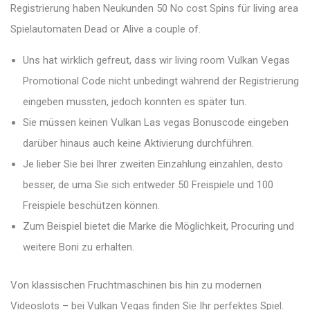
Registrierung haben Neukunden 50 No cost Spins für living area
Spielautomaten Dead or Alive a couple of.
Uns hat wirklich gefreut, dass wir living room Vulkan Vegas
Promotional Code nicht unbedingt während der Registrierung
eingeben mussten, jedoch konnten es später tun.
Sie müssen keinen Vulkan Las vegas Bonuscode eingeben
darüber hinaus auch keine Aktivierung durchführen.
Je lieber Sie bei Ihrer zweiten Einzahlung einzahlen, desto
besser, de uma Sie sich entweder 50 Freispiele und 100
Freispiele beschützen können.
Zum Beispiel bietet die Marke die Möglichkeit, Procuring und
weitere Boni zu erhalten.
Von klassischen Fruchtmaschinen bis hin zu modernen
Videoslots – bei Vulkan Vegas finden Sie Ihr perfektes Spiel.