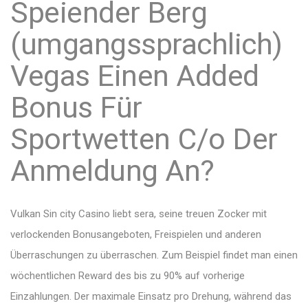
Speiender Berg
(umgangssprachlich)
Vegas Einen Added
Bonus Für
Sportwetten C/o Der
Anmeldung An?
Vulkan Sin city Casino liebt sera, seine treuen Zocker mit
verlockenden Bonusangeboten, Freispielen und anderen
Überraschungen zu überraschen. Zum Beispiel findet man einen
wöchentlichen Reward des bis zu 90% auf vorherige
Einzahlungen. Der maximale Einsatz pro Drehung, während das