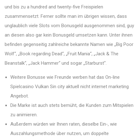
und bis zu a hundred and twenty-five Freispielen
zusammensetzt. Ferner sollte man im übrigen wissen, dass
unglaublich viele Slots vom Bonusgeld ausgenommen sind, guy
an diesen also gar kein Bonusgeld umsetzen kann. Unter ihnen
befinden gegenseitig zahlreiche bekannte Namen wie „Big Poor
Wolf“, „Book regarding Dead“, „Fruit Mania“, „Jack & The
Beanstalk“, „Jack Hammer“ und sogar „Starburst“.
Weitere Bonusse wie Freunde werben hat das On-line
Spielcasino Vulkan Sin city aktuell nicht internet marketing
Angebot.
Die Marke ist auch stets bemüht, die Kunden zum Mitspielen
zu animieren.
Außerdem würden wir Ihnen raten, dieselbe Ein-, wie
Auszahlungsmethode über nutzen, um doppelte