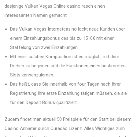
dasjenige Vulkan Vegas Online casino rasch einen
interessanten Namen gemacht.
Das Vulkan Vegas Internetcasino lockt neue Kunden über
einem Einzahlungsbonus des bis zu 1510€ mit einer
Staffelung von zwei Einzahlungen.
Mit einer solchen Komposition ist es möglich, mit dem
Drehen zu beginnen und die Funktionen eines bestimmten
Slots kennenzulernen.
Das heißt, dass Sie innerhalb von four Tagen nach Ihrer
Registrierung Ihre erste Einzahlung tätigen müssen, die sie
für den Deposit Bonus qualifiziert.
Zudem findet man aktuell 50 Freispiele für den Start bei diesem
Casino Anbieter durch Curacao Lizenz. Alles Wichtiges zum