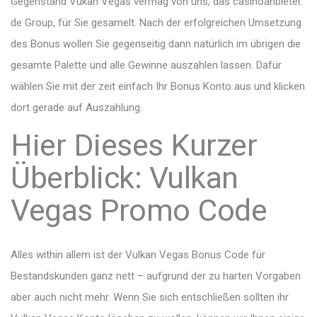
Gegenstand Vukan Vegas vermag von uns, das casinoanbieter.
de Group, für Sie gesamelt. Nach der erfolgreichen Umsetzung
des Bonus wollen Sie gegenseitig dann natürlich im übrigen die
gesamte Palette und alle Gewinne auszahlen lassen. Dafür
wählen Sie mit der zeit einfach Ihr Bonus Konto aus und klicken
dort gerade auf Auszahlung.
Hier Dieses Kurzer
Überblick: Vulkan
Vegas Promo Code
Alles within allem ist der Vulkan Vegas Bonus Code für
Bestandskunden ganz nett – aufgrund der zu harten Vorgaben
aber auch nicht mehr. Wenn Sie sich entschließen sollten ihr