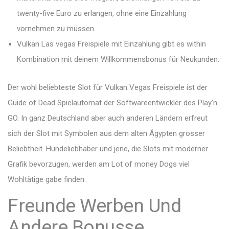
twenty-five Euro zu erlangen, ohne eine Einzahlung
vornehmen zu müssen.
Vulkan Las vegas Freispiele mit Einzahlung gibt es within
Kombination mit deinem Willkommensbonus für Neukunden.
Der wohl beliebteste Slot für Vulkan Vegas Freispiele ist der
Guide of Dead Spielautomat der Softwareentwickler des Play’n
GO. In ganz Deutschland aber auch anderen Ländern erfreut
sich der Slot mit Symbolen aus dem alten Ägypten grosser
Beliebtheit. Hundeliebhaber und jene, die Slots mit moderner
Grafik bevorzugen, werden am Lot of money Dogs viel
Wohltätige gabe finden.
Freunde Werben Und
Andere Bonusse