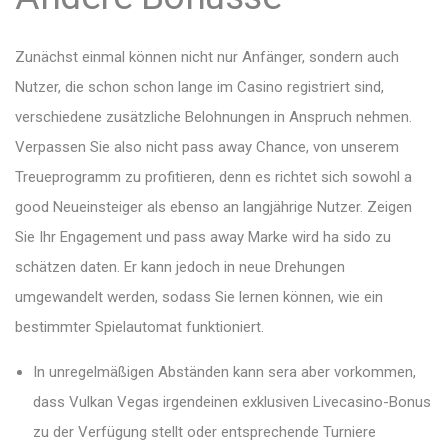
Zunächst einmal können nicht nur Anfänger, sondern auch
Nutzer, die schon schon lange im Casino registriert sind,
verschiedene zusätzliche Belohnungen in Anspruch nehmen.
Verpassen Sie also nicht pass away Chance, von unserem
Treueprogramm zu profitieren, denn es richtet sich sowohl a
good Neueinsteiger als ebenso an langjährige Nutzer. Zeigen
Sie Ihr Engagement und pass away Marke wird ha sido zu
schätzen daten. Er kann jedoch in neue Drehungen
umgewandelt werden, sodass Sie lernen können, wie ein
bestimmter Spielautomat funktioniert.
In unregelmäßigen Abständen kann sera aber vorkommen,
dass Vulkan Vegas irgendeinen exklusiven Livecasino-Bonus
zu der Verfügung stellt oder entsprechende Turniere