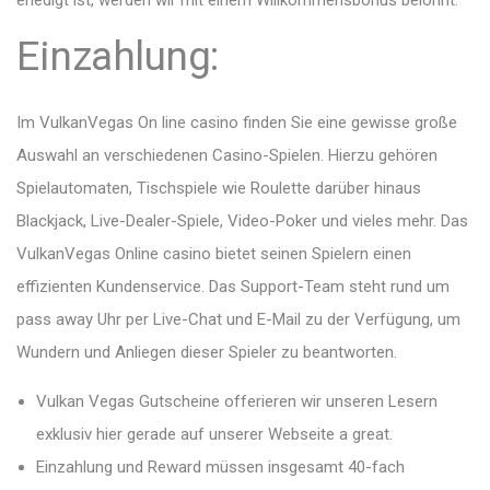
Einzahlung:
Im VulkanVegas On line casino finden Sie eine gewisse große
Auswahl an verschiedenen Casino-Spielen. Hierzu gehören
Spielautomaten, Tischspiele wie Roulette darüber hinaus
Blackjack, Live-Dealer-Spiele, Video-Poker und vieles mehr. Das
VulkanVegas Online casino bietet seinen Spielern einen
effizienten Kundenservice. Das Support-Team steht rund um
pass away Uhr per Live-Chat und E-Mail zu der Verfügung, um
Wundern und Anliegen dieser Spieler zu beantworten.
Vulkan Vegas Gutscheine offerieren wir unseren Lesern
exklusiv hier gerade auf unserer Webseite a great.
Einzahlung und Reward müssen insgesamt 40-fach