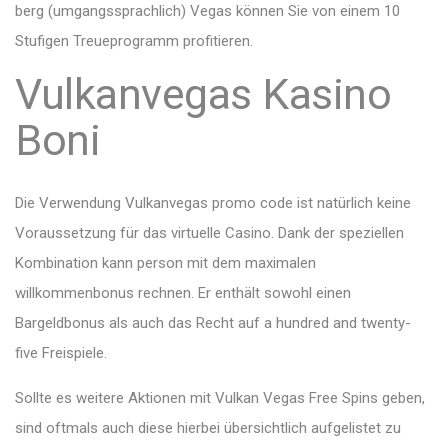
berg (umgangssprachlich) Vegas können Sie von einem 10
Stufigen Treueprogramm profitieren.
Vulkanvegas Kasino
Boni
Die Verwendung Vulkanvegas promo code ist natürlich keine
Voraussetzung für das virtuelle Casino. Dank der speziellen
Kombination kann person mit dem maximalen
willkommenbonus rechnen. Er enthält sowohl einen
Bargeldbonus als auch das Recht auf a hundred and twenty-
five Freispiele.
Sollte es weitere Aktionen mit Vulkan Vegas Free Spins geben,
sind oftmals auch diese hierbei übersichtlich aufgelistet zu