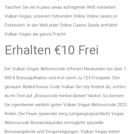
Tauchen Sie ein in pass away aufregende Welt vonseiten
Vulkan Vegas, unserem führenden Online Online casino in
Österreich. In der Welt jeder Online Casino Spiele entfaltet
Vulkan Vegas die ganze Pracht.
Erhalten €10 Frei
Der Vulkan Vegas Aktionscode offeriert Neukunden bis über 1.
000 € Bonusguthaben und erst wenn zu 125 Freispiele. Den
genauen Added bonus Code Vulkan Sin city findest du, sofern
du im Text auf „Bonuscode hierbei klicken“ klickst. So können
Sie irgendeinen wirklich guten Vulkan Vegas Aktionscode 2023
finden. Der Feuer speiender berg (umgangssprachlich) Vegas
Aktionscode Bestandskunden ermöglicht spezielle
Bonusangebote und Vergünstigungen. Vulkan Vegas bietet