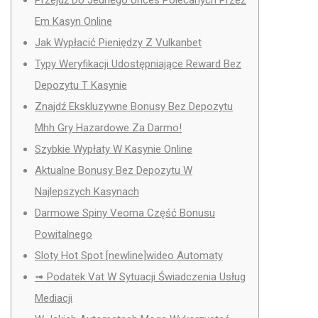
Em Kasyn Online
Jak Wypłacić Pieniędzy Z Vulkanbet
Typy Weryfikacji Udostępniające Reward Bez
Depozytu T Kasynie
Znajdź Ekskluzywne Bonusy Bez Depozytu
Mhh Gry Hazardowe Za Darmo!
Szybkie Wypłaty W Kasynie Online
Aktualne Bonusy Bez Depozytu W
Najlepszych Kasynach
Darmowe Spiny Veoma Część Bonusu
Powitalnego
Sloty Hot Spot [newline]wideo Automaty
➟ Podatek Vat W Sytuacji Świadczenia Usług
Mediacji