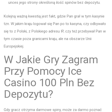
unces jego strony określoną ilość spinów bez depozytu.
Kolejną ważną kwestią jest fakt, gdzie Pan grał w tym kasynie
tzn. W jakim kraju logował się Pan po to kasyna, czy odbywało
się to z Polski, z Polskiego adresu IP, czy też przebywał Pan w
tym czasie poza granicami kraju, ale na obszarze Unii
Europejskiej.
W Jakie Gry Zagram
Przy Pomocy Ice
Casino 100 Pln Bez
Depozytu?
Gdy gracz otrzyma darmowe spiny, może za darmo poznać