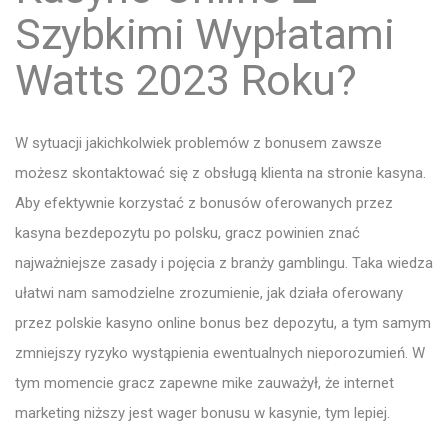
Szybkimi Wypłatami
Watts 2023 Roku?
W sytuacji jakichkolwiek problemów z bonusem zawsze
możesz skontaktować się z obsługą klienta na stronie kasyna.
Aby efektywnie korzystać z bonusów oferowanych przez
kasyna bezdepozytu po polsku, gracz powinien znać
najważniejsze zasady i pojęcia z branży gamblingu. Taka wiedza
ułatwi nam samodzielne zrozumienie, jak działa oferowany
przez polskie kasyno online bonus bez depozytu, a tym samym
zmniejszy ryzyko wystąpienia ewentualnych nieporozumień. W
tym momencie gracz zapewne mike zauważył, że internet
marketing niższy jest wager bonusu w kasynie, tym lepiej.