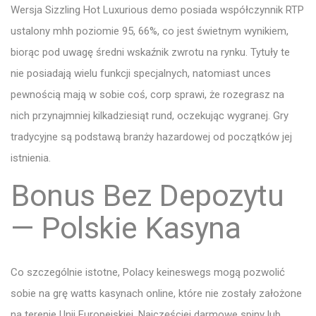
Wersja Sizzling Hot Luxurious demo posiada współczynnik RTP
ustalony mhh poziomie 95, 66%, co jest świetnym wynikiem,
biorąc pod uwagę średni wskaźnik zwrotu na rynku. Tytuły te
nie posiadają wielu funkcji specjalnych, natomiast unces
pewnością mają w sobie coś, corp sprawi, że rozegrasz na
nich przynajmniej kilkadziesiąt rund, oczekując wygranej. Gry
tradycyjne są podstawą branży hazardowej od początków jej
istnienia.
Bonus Bez Depozytu
— Polskie Kasyna
Co szczególnie istotne, Polacy keineswegs mogą pozwolić
sobie na grę watts kasynach online, które nie zostały założone
na terenie Unii Europejskiej. Najczęściej darmowe spiny lub