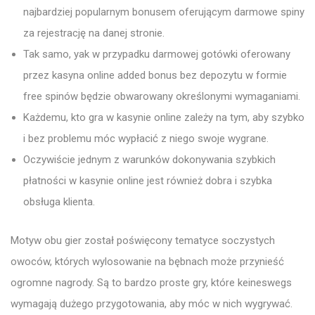
najbardziej popularnym bonusem oferującym darmowe spiny
za rejestrację na danej stronie.
Tak samo, yak w przypadku darmowej gotówki oferowany
przez kasyna online added bonus bez depozytu w formie
free spinów będzie obwarowany określonymi wymaganiami.
Każdemu, kto gra w kasynie online zależy na tym, aby szybko
i bez problemu móc wypłacić z niego swoje wygrane.
Oczywiście jednym z warunków dokonywania szybkich
płatności w kasynie online jest również dobra i szybka
obsługa klienta.
Motyw obu gier został poświęcony tematyce soczystych
owoców, których wylosowanie na bębnach może przynieść
ogromne nagrody. Są to bardzo proste gry, które keineswegs
wymagają dużego przygotowania, aby móc w nich wygrywać.