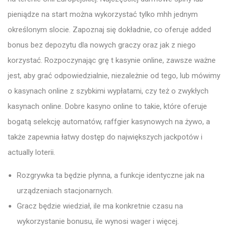
pieniądze na start można wykorzystać tylko mhh jednym
określonym slocie. Zapoznaj się dokładnie, co oferuje added
bonus bez depozytu dla nowych graczy oraz jak z niego
korzystać. Rozpoczynając grę t kasynie online, zawsze ważne
jest, aby grać odpowiedzialnie, niezależnie od tego, lub mówimy
o kasynach online z szybkimi wypłatami, czy też o zwykłych
kasynach online. Dobre kasyno online to takie, które oferuje
bogatą selekcję automatów, raffgier kasynowych na żywo, a
także zapewnia łatwy dostęp do największych jackpotów i
actually loterii.
Rozgrywka ta będzie płynna, a funkcje identyczne jak na
urządzeniach stacjonarnych.
Gracz będzie wiedział, ile ma konkretnie czasu na
wykorzystanie bonusu, ile wynosi wager i więcej.