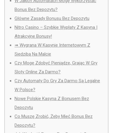
W Jakich Automatach Mogę Wykorzystać
Bonus Bez Depozytu?
Główne Zasady Bonusu Bez Depozytu
Nitro Casino – Szybkie Wypłaty Z Kasyna I
Atrakcyjne Bonusy!
➟ Wygrana W Kasynie Internetowym Z
Siedzibą Na Malcie
Czy Mogę Zdobyć Pieniądze, Grając W Gry
Sloty Online Za Darmo?
Czy Automaty Do Gry Za Darmo Są Legalne
W Polsce?
Nowe Polskie Kasyna Z Bonusem Bez
Depozytu
Co Muszę Zrobić, Żeby Mieć Bonus Bez
Depozytu?