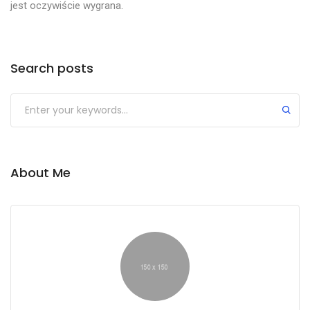
jest oczywiście wygrana.
Search posts
About Me