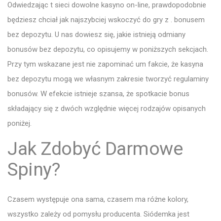
Odwiedzając t sieci dowolne kasyno on-line, prawdopodobnie
będziesz chciał jak najszybciej wskoczyć do gry z . bonusem
bez depozytu. U nas dowiesz się, jakie istnieją odmiany
bonusów bez depozytu, co opisujemy w poniższych sekcjach.
Przy tym wskazane jest nie zapominać um fakcie, że kasyna
bez depozytu mogą we własnym zakresie tworzyć regulaminy
bonusów. W efekcie istnieje szansa, że spotkacie bonus
składający się z dwóch względnie więcej rodzajów opisanych
poniżej.
Jak Zdobyć Darmowe
Spiny?
Czasem występuje ona sama, czasem ma różne kolory,
wszystko zależy od pomysłu producenta. Siódemka jest