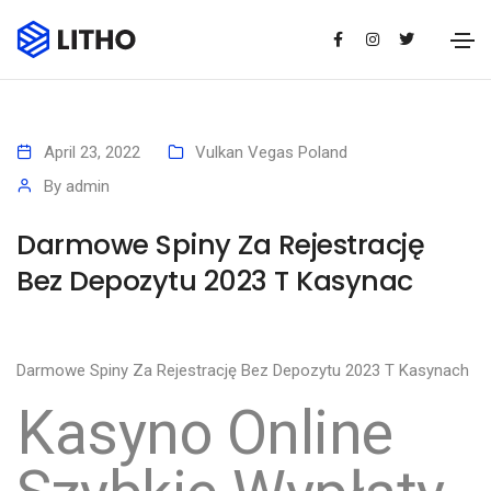
April 23, 2022
Vulkan Vegas Poland
By
admin
Darmowe Spiny Za Rejestrację
Bez Depozytu 2023 T Kasynac
Darmowe Spiny Za Rejestrację Bez Depozytu 2023 T Kasynach
Kasyno Online