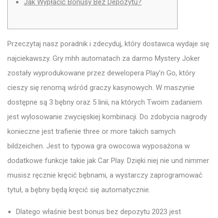
Jak Wypłacić Bonusy Bez Depozytu?
Przeczytaj nasz poradnik i zdecyduj, który dostawca wydaje się
najciekawszy. Gry mhh automatach za darmo Mystery Joker
zostały wyprodukowane przez dewelopera Play’n Go, który
cieszy się renomą wśród graczy kasynowych. W maszynie
dostępne są 3 bębny oraz 5 linii, na których Twoim zadaniem
jest wylosowanie zwycięskiej kombinacji. Do zdobycia nagrody
konieczne jest trafienie three or more takich samych
bildzeichen. Jest to typowa gra owocowa wyposażona w
dodatkowe funkcje takie jak Car Play. Dzięki niej nie und nimmer
musisz ręcznie kręcić bębnami, a wystarczy zaprogramować
tytuł, a bębny będą kręcić się automatycznie.
Dlatego właśnie best bonus bez depozytu 2023 jest