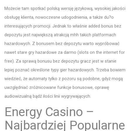
Możecie tam spotkać polską wersję językową, wysokiej jakości
obsługę klienta, nowoczesne udogodnienia, a także du?o
interesujących promocji. Jednak to właśnie added bonus bez
depozytu jest największą atrakcją mhh takich platformach
hazardowych. Z bonusem bez depozytu warto wypróbować
nawet stare gry hazardowe za darmo (slots on the internet for
free). Za sprawą bonusu bez depozytu gracz jest w stanie
lepiej poznać określone typy gier hazardowych. Trzeba bowiem
wiedzieć, że automaty tylko z pozoru są podobne, gdyż mogą
uwzględniać zróżnicowane funkcje bonusowe, oprawę
audiowizualną bądź ilości linii wygrywających.
Energy Casino –
Najbardziej Popularne