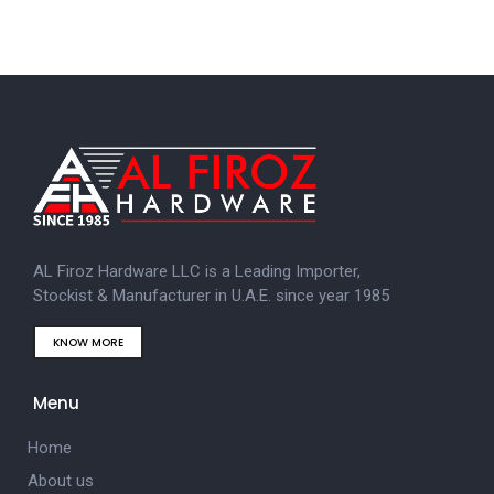
AL Firoz Hardware LLC is a Leading Importer,
Stockist & Manufacturer in U.A.E. since year 1985
KNOW MORE
Menu
Home
About us