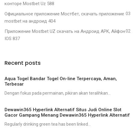
конторе Mostbet Uz 588
Официальное приложение Мостбет, скачать приложение
03
mostbet на андроид 404
Приложение Mostbet UZ скачать на Андроид APK, Айфон
02
IOS 837
Recent posts
Aqua Togel Bandar Togel On-line Terpercaya, Aman,
Terbesar
Dengan fokus pada permainan, pikiran akan teralihkan...
Dewawin365 Hyperlink Alternatif Situs Judi Online Slot
Gacor Gampang Menang Dewawin365 Hyperlink Alternatif
Regularly drinking green tea has been linked...