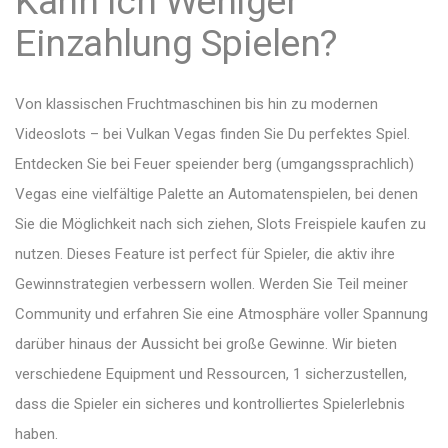
Kann Ich Weniger
Einzahlung Spielen?
Von klassischen Fruchtmaschinen bis hin zu modernen
Videoslots – bei Vulkan Vegas finden Sie Du perfektes Spiel.
Entdecken Sie bei Feuer speiender berg (umgangssprachlich)
Vegas eine vielfältige Palette an Automatenspielen, bei denen
Sie die Möglichkeit nach sich ziehen, Slots Freispiele kaufen zu
nutzen. Dieses Feature ist perfect für Spieler, die aktiv ihre
Gewinnstrategien verbessern wollen. Werden Sie Teil meiner
Community und erfahren Sie eine Atmosphäre voller Spannung
darüber hinaus der Aussicht bei große Gewinne. Wir bieten
verschiedene Equipment und Ressourcen, 1 sicherzustellen,
dass die Spieler ein sicheres und kontrolliertes Spielerlebnis
haben.