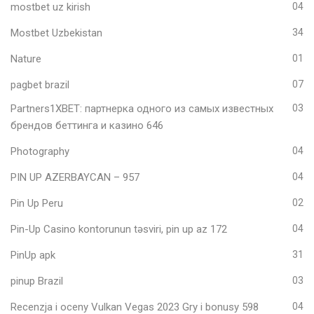
mostbet uz kirish
04
Mostbet Uzbekistan
34
Nature
01
pagbet brazil
07
Partners1XBET: партнерка одного из самых известных
03
брендов беттинга и казино 646
Photography
04
PIN UP AZERBAYCAN – 957
04
Pin Up Peru
02
Pin-Up Casino kontorunun təsviri, pin up az 172
04
PinUp apk
31
pinup Brazil
03
Recenzja i oceny Vulkan Vegas 2023 Gry i bonusy 598
04