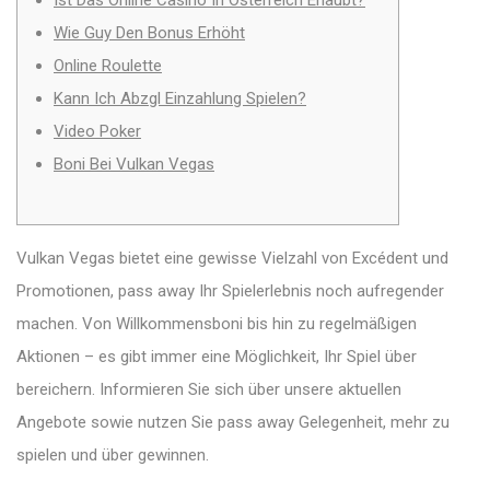
Wie Guy Den Bonus Erhöht
Online Roulette
Kann Ich Abzgl Einzahlung Spielen?
Video Poker
Boni Bei Vulkan Vegas
Vulkan Vegas bietet eine gewisse Vielzahl von Excédent und
Promotionen, pass away Ihr Spielerlebnis noch aufregender
machen. Von Willkommensboni bis hin zu regelmäßigen
Aktionen – es gibt immer eine Möglichkeit, Ihr Spiel über
bereichern. Informieren Sie sich über unsere aktuellen
Angebote sowie nutzen Sie pass away Gelegenheit, mehr zu
spielen und über gewinnen.