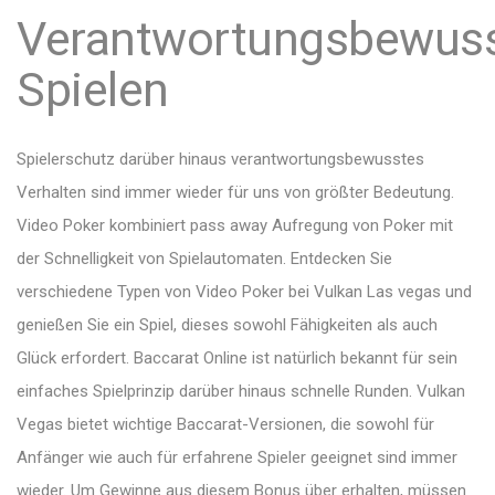
Verantwortungsbewus
Spielen
Spielerschutz darüber hinaus verantwortungsbewusstes
Verhalten sind immer wieder für uns von größter Bedeutung.
Video Poker kombiniert pass away Aufregung von Poker mit
der Schnelligkeit von Spielautomaten. Entdecken Sie
verschiedene Typen von Video Poker bei Vulkan Las vegas und
genießen Sie ein Spiel, dieses sowohl Fähigkeiten als auch
Glück erfordert. Baccarat Online ist natürlich bekannt für sein
einfaches Spielprinzip darüber hinaus schnelle Runden. Vulkan
Vegas bietet wichtige Baccarat-Versionen, die sowohl für
Anfänger wie auch für erfahrene Spieler geeignet sind immer
wieder. Um Gewinne aus diesem Bonus über erhalten, müssen