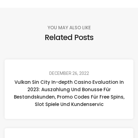
YOU MAY ALSO LIKE
Related Posts
DECEMBER 26, 2022
Vulkan Sin City In-depth Casino Evaluation In
2023: Auszahlung Und Bonusse Für
Bestandskunden, Promo Codes Für Free Spins,
Slot Spiele Und Kundenservic