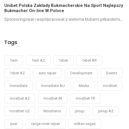
Unibet Polska Zakłady Bukmacherskie Na Sport Najlepszy
Bukmacher On-line W Polsce
Sponsoringował i współpracował z wieloma klubami piłkarskimi,...
Tags
1win
1win AZ
1xbet
1xbet AR
1xbet AZ
auto repair
Development
Events
immediate
immediate AU
Media
mostbet
mostbet AZ
mostbet IN
mostbet TR
mostbet UZ
Mountains
pinup
pinup AZ
qsar
range rover repair
vulkan vegas