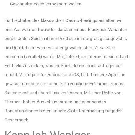
Gewinnstrategien verbessern wollen.
Für Liebhaber des klassischen Casino-Feelings anhalten wir
eine Auswahl an Roulette- darüber hinaus Blackjack-Varianten
bereit. Jedes Spiel in ihrem Portfolio ist sorgfältig ausgewählt,
um Qualität und Fairness über gewährleisten. Zusätzlich
entbieten (veraltet) wir die Möglichkeit, im Internet casino durch
Echtgeld zu zocken, was Ihr Spielerlebnis noch aufregender
macht. Verfügbar für Android und iOS, bietet unsere App eine
gewisse nahtlose und benutzerfreundliche Erfahrung, sodass
Sie jederzeit und überall spielen können. Mit einer Reihe von
Themen, hohen Auszahlungsraten und spannenden
Bonusfunktionen bieten unsere Slots Unterhaltung für jeden
Geschmack.