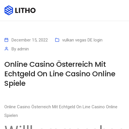
December 15, 2022
vulkan vegas DE login
By
admin
Online Casino Österreich Mit
Echtgeld On Line Casino Online
Spiele
Online Casino Österreich Mit Echtgeld On Line Casino Online
Spielen