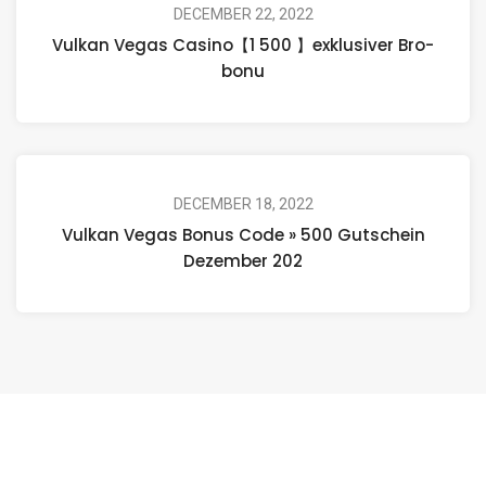
DECEMBER 22, 2022
Vulkan Vegas Casino【1 500 】exklusiver Bro-
bonu
DECEMBER 18, 2022
Vulkan Vegas Bonus Code » 500 Gutschein
Dezember 202