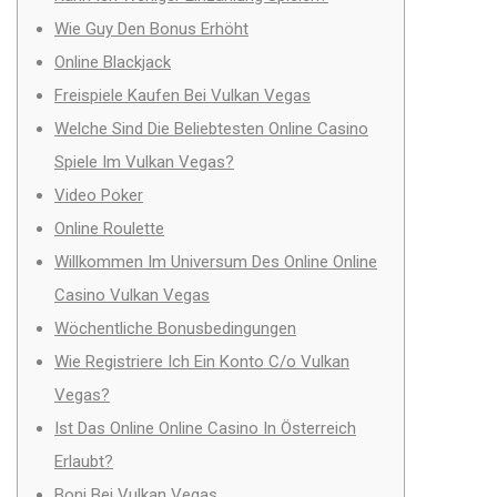
Wie Guy Den Bonus Erhöht
Online Blackjack
Freispiele Kaufen Bei Vulkan Vegas
Welche Sind Die Beliebtesten Online Casino
Spiele Im Vulkan Vegas?
Video Poker
Online Roulette
Willkommen Im Universum Des Online Online
Casino Vulkan Vegas
Wöchentliche Bonusbedingungen
Wie Registriere Ich Ein Konto C/o Vulkan
Vegas?
Ist Das Online Online Casino In Österreich
Erlaubt?
Boni Bei Vulkan Vegas