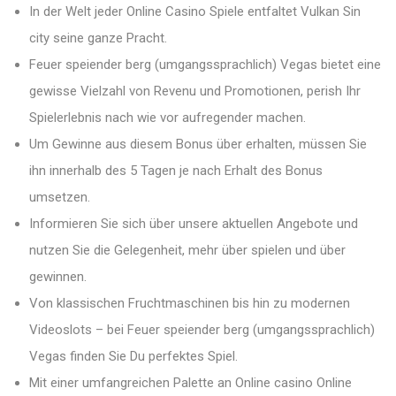
In der Welt jeder Online Casino Spiele entfaltet Vulkan Sin
city seine ganze Pracht.
Feuer speiender berg (umgangssprachlich) Vegas bietet eine
gewisse Vielzahl von Revenu und Promotionen, perish Ihr
Spielerlebnis nach wie vor aufregender machen.
Um Gewinne aus diesem Bonus über erhalten, müssen Sie
ihn innerhalb des 5 Tagen je nach Erhalt des Bonus
umsetzen.
Informieren Sie sich über unsere aktuellen Angebote und
nutzen Sie die Gelegenheit, mehr über spielen und über
gewinnen.
Von klassischen Fruchtmaschinen bis hin zu modernen
Videoslots – bei Feuer speiender berg (umgangssprachlich)
Vegas finden Sie Du perfektes Spiel.
Mit einer umfangreichen Palette an Online casino Online