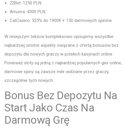
22Bet: 1250 PLN.
Amunra: 4300 PLN.
CatCasino: 325% do 1900€ + 150 darmowych spinów.
W niniejszym tekście kompleksowo opisujemy wszystkie
najbardziej istotne aspekty związane z ofertą bonusów bez
depozytu dla nowych graczy w polskich kasynach online.
Ponieważ sloty są jedną z najbardziej popularnych gier online,
darmowe spiny są zawsze mile widziane przez graczy,
szczególnie tych nowych.
Bonus Bez Depozytu Na
Start Jako Czas Na
Darmową Grę