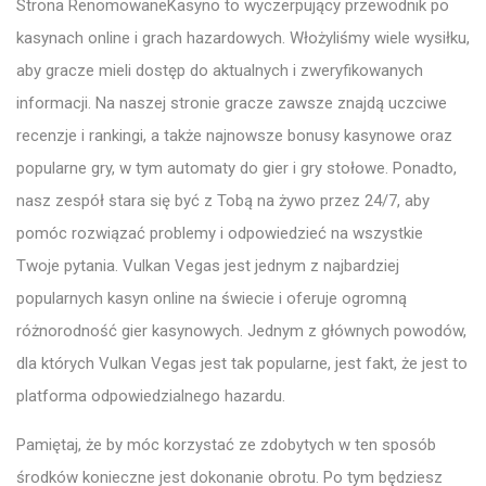
Strona RenomowaneKasyno to wyczerpujący przewodnik po
kasynach online i grach hazardowych. Włożyliśmy wiele wysiłku,
aby gracze mieli dostęp do aktualnych i zweryfikowanych
informacji. Na naszej stronie gracze zawsze znajdą uczciwe
recenzje i rankingi, a także najnowsze bonusy kasynowe oraz
popularne gry, w tym automaty do gier i gry stołowe. Ponadto,
nasz zespół stara się być z Tobą na żywo przez 24/7, aby
pomóc rozwiązać problemy i odpowiedzieć na wszystkie
Twoje pytania. Vulkan Vegas jest jednym z najbardziej
popularnych kasyn online na świecie i oferuje ogromną
różnorodność gier kasynowych. Jednym z głównych powodów,
dla których Vulkan Vegas jest tak popularne, jest fakt, że jest to
platforma odpowiedzialnego hazardu.
Pamiętaj, że by móc korzystać ze zdobytych w ten sposób
środków konieczne jest dokonanie obrotu. Po tym będziesz