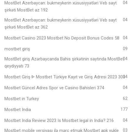
MostBet Azerbaycan: bukmeykerin xüsusiyyətləri Veb sayt
04
şirkəti MostBet az 192
MostBet Azerbaycan: bukmeykerin xüsusiyyətləri Veb sayt
04
şirkəti MostBet az 362
Mostbet Casino 2023 Mostbet No Deposit Bonus Codes 58
04
mostbet giriş
09
MostBet giriş Azərbaycanda Bahis şirkətinin saytında MostBet
04
qeydiyyatı 73
Mostbet Giriş ᐈ Mostbet Türkiye Kayıt ve Giriş Adresi 2023 303
04
Mostbet Güncel Adres Spor ve Casino Bahisleri 374
04
Mostbet in Turkey
62
Mostbet India
177
Mostbet India Review 2023 Is Mostbet legal in India? 216
04
Mostbet mobile versiyası ilə mərc etmək Mostbet apk yukle
03