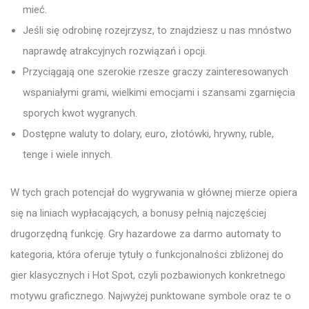
mieć.
Jeśli się odrobinę rozejrzysz, to znajdziesz u nas mnóstwo
naprawdę atrakcyjnych rozwiązań i opcji.
Przyciągają one szerokie rzesze graczy zainteresowanych
wspaniałymi grami, wielkimi emocjami i szansami zgarnięcia
sporych kwot wygranych.
Dostępne waluty to dolary, euro, złotówki, hrywny, ruble,
tenge i wiele innych.
W tych grach potencjał do wygrywania w głównej mierze opiera
się na liniach wypłacających, a bonusy pełnią najczęściej
drugorzędną funkcję. Gry hazardowe za darmo automaty to
kategoria, która oferuje tytuły o funkcjonalności zbliżonej do
gier klasycznych i Hot Spot, czyli pozbawionych konkretnego
motywu graficznego. Najwyżej punktowane symbole oraz te o