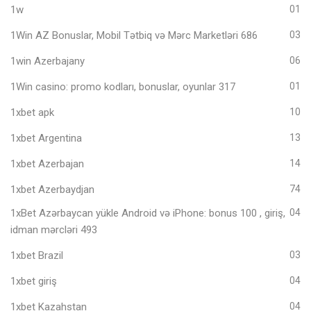
1w
01
1Win AZ Bonuslar, Mobil Tətbiq və Mərc Marketləri 686
03
1win Azerbajany
06
1Win casino: promo kodları, bonuslar, oyunlar 317
01
1xbet apk
10
1xbet Argentina
13
1xbet Azerbajan
14
1xbet Azerbaydjan
74
1xBet Azərbaycan yükle Android və iPhone: bonus 100 , giriş,
04
idman mərcləri 493
1xbet Brazil
03
1xbet giriş
04
1xbet Kazahstan
04