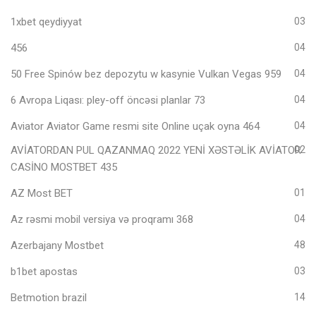
1xbet qeydiyyat
03
456
04
50 Free Spinów bez depozytu w kasynie Vulkan Vegas 959
04
6 Avropa Liqası: pley-off öncəsi planlar 73
04
Aviator Aviator Game resmi site Online uçak oyna 464
04
AVİATORDAN PUL QAZANMAQ 2022 YENİ XƏSTƏLİK AVİATOR
02
CASİNO MOSTBET 435
AZ Most BET
01
Az rəsmi mobil versiya və proqramı 368
04
Azerbajany Mostbet
48
b1bet apostas
03
Betmotion brazil
14