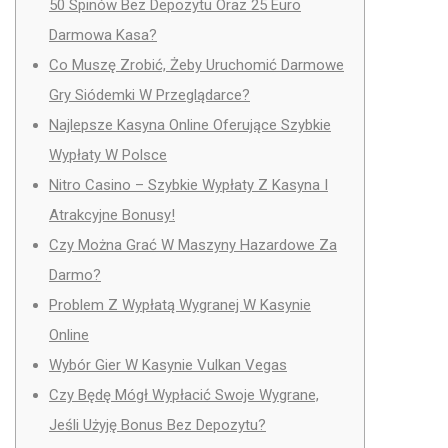
50 Spinów Bez Depozytu Oraz 25 Euro
Darmowa Kasa?
Co Muszę Zrobić, Żeby Uruchomić Darmowe
Gry Siódemki W Przeglądarce?
Najlepsze Kasyna Online Oferujące Szybkie
Wypłaty W Polsce
Nitro Casino – Szybkie Wypłaty Z Kasyna I
Atrakcyjne Bonusy!
Czy Można Grać W Maszyny Hazardowe Za
Darmo?
Problem Z Wypłatą Wygranej W Kasynie
Online
Wybór Gier W Kasynie Vulkan Vegas
Czy Będę Mógł Wypłacić Swoje Wygrane,
Jeśli Użyję Bonus Bez Depozytu?