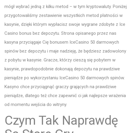
mógł wybrać jedną z kilku metod – w tym kryptowaluty. Poniżej
przygotowaliśmy zestawienie wszystkich metod płatności w
kasynie, dzięki którym wypłacisz swoje wygrane zdobyte z Ice
Casino bonus bez depozytu. Strona opisanego przez nas
kasyna przyciągaje Cię bonusem IceCasino 50 darmowych
spinów bez depozytu i maje nadzieję, że będziesz zadowolony
z pobytu w kasynie. Gracze, którzy cieszą się pobytem w
kasynie, prawdopodobnie dokonają depozytu na prawdziwe
pieniądze po wykorzystaniu IceCasino 50 darmowych spinów.
Kasyno chce przyciągnąć graczy grających na prawdziwe
pieniądze, dlatego też chce zapewnić ci jak najlepsze wrażenia
od momentu wejścia do witryny.
Czym Tak Naprawdę