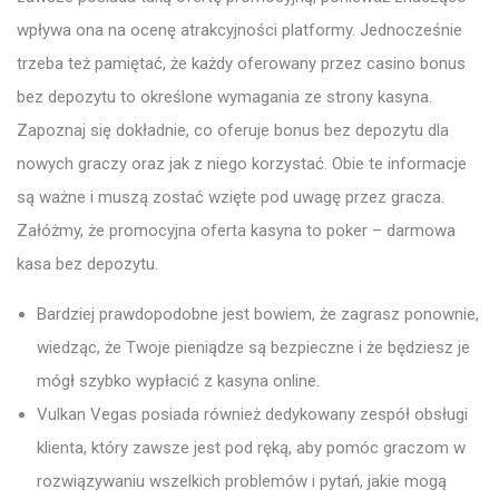
wpływa ona na ocenę atrakcyjności platformy. Jednocześnie
trzeba też pamiętać, że każdy oferowany przez casino bonus
bez depozytu to określone wymagania ze strony kasyna.
Zapoznaj się dokładnie, co oferuje bonus bez depozytu dla
nowych graczy oraz jak z niego korzystać. Obie te informacje
są ważne i muszą zostać wzięte pod uwagę przez gracza.
Załóżmy, że promocyjna oferta kasyna to poker – darmowa
kasa bez depozytu.
Bardziej prawdopodobne jest bowiem, że zagrasz ponownie,
wiedząc, że Twoje pieniądze są bezpieczne i że będziesz je
mógł szybko wypłacić z kasyna online.
Vulkan Vegas posiada również dedykowany zespół obsługi
klienta, który zawsze jest pod ręką, aby pomóc graczom w
rozwiązywaniu wszelkich problemów i pytań, jakie mogą