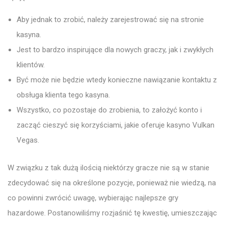
Aby jednak to zrobić, należy zarejestrować się na stronie
kasyna.
Jest to bardzo inspirujące dla nowych graczy, jak i zwykłych
klientów.
Być może nie będzie wtedy konieczne nawiązanie kontaktu z
obsługa klienta tego kasyna.
Wszystko, co pozostaje do zrobienia, to założyć konto i
zacząć cieszyć się korzyściami, jakie oferuje kasyno Vulkan
Vegas.
W związku z tak dużą ilością niektórzy gracze nie są w stanie
zdecydować się na określone pozycje, ponieważ nie wiedzą, na
co powinni zwrócić uwagę, wybierając najlepsze gry
hazardowe. Postanowiliśmy rozjaśnić tę kwestię, umieszczając