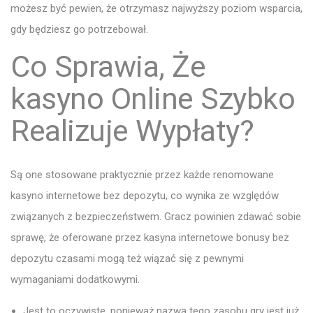
możesz być pewien, że otrzymasz najwyższy poziom wsparcia,
gdy będziesz go potrzebował.
Co Sprawia, Że ​​
kasyno Online Szybko
Realizuje Wypłaty?
Są one stosowane praktycznie przez każde renomowane
kasyno internetowe bez depozytu, co wynika ze względów
związanych z bezpieczeństwem. Gracz powinien zdawać sobie
sprawę, że oferowane przez kasyna internetowe bonusy bez
depozytu czasami mogą też wiązać się z pewnymi
wymaganiami dodatkowymi.
Jest to oczywiste, ponieważ nazwa tego zasobu gry jest już