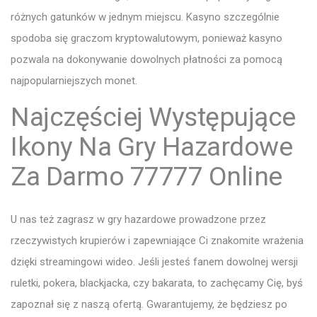
różnych gatunków w jednym miejscu. Kasyno szczególnie
spodoba się graczom kryptowalutowym, ponieważ kasyno
pozwala na dokonywanie dowolnych płatności za pomocą
najpopularniejszych monet.
Najczęściej Występujące
Ikony Na Gry Hazardowe
Za Darmo 77777 Online
U nas też zagrasz w gry hazardowe prowadzone przez
rzeczywistych krupierów i zapewniające Ci znakomite wrażenia
dzięki streamingowi wideo. Jeśli jesteś fanem dowolnej wersji
ruletki, pokera, blackjacka, czy bakarata, to zachęcamy Cię, byś
zapoznał się z naszą ofertą. Gwarantujemy, że będziesz po