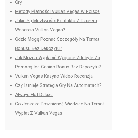
Gry
Metody Płatności Vulkan Vegas W Polsce
Jakie Są Możliwości Kontaktu Z Działem
Wsparcia Vulkan Vegas?
Gdzie Mogę Poznać Szczegóły Na Temat
Bonusu Bez Depozytu?
Jak Można Wypłacić Wygrane Zdobyte Za
Pomocą Ice Casino Bonus Bez Depozytu?
Vulkan Vegas Kasyno Wideo Recenzja
Czy Istnieje Strategia Gry Na Automatach?
Always Hot Deluxe
Co Jeszcze Powinieneś Wiedzieć Na Temat
Wypłat Z Vulkan Vegas