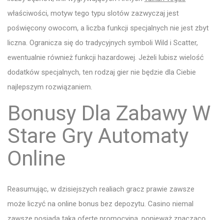
właściwości, motyw tego typu slotów zazwyczaj jest
poświęcony owocom, a liczba funkcji specjalnych nie jest zbyt
liczna. Ogranicza się do tradycyjnych symboli Wild i Scatter,
ewentualnie również funkcji hazardowej. Jeżeli lubisz wielość
dodatków specjalnych, ten rodzaj gier nie będzie dla Ciebie
najlepszym rozwiązaniem.
Bonusy Dla Zabawy W
Stare Gry Automaty
Online
Reasumując, w dzisiejszych realiach gracz prawie zawsze
może liczyć na online bonus bez depozytu. Casino niemal
zawsze posiada taką ofertę promocyjną, ponieważ znacząco