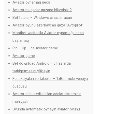
Aviator oynamaq necə
Aviator nə qədər qazana bilərsiniz ?
Bet tətbiqi – Windows cihazlar üçün
Aviator oyunu azerbaycan qəza “Avtopilot”
Mostbet vasitəsilə Aviator oynamağa necə
başlamaq
Pin – Up – da Aviator game
Aviator game
Bet download Android – cihazlarda
tətbiqetməsini yükləyin
Funsksiyaları və tələblər – 1xBet mobi versiya
güzgüsü
Aviator sübut edilə bilən ədalət sisteminin
mahiyyəti
Oyunda avtomatik oynayın aviator oyunu