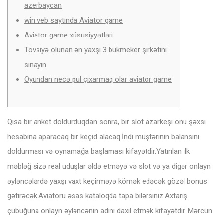
azerbaycan
win veb saytında Aviator game
Aviator game xüsusiyyətləri
Tövsiyə olunan ən yaxşı 3 bukmeker şirkətini
sınayın
Oyundan necə pul çıxarmaq olar aviator game
Qısa bir anket doldurduqdan sonra, bir slot azarkeşi onu şəxsi
hesabına aparacaq bir keçid alacaq.İndi müştərinin balansını
doldurması və oynamağa başlaması kifayətdir.Yatırılan ilk
məbləğ sizə real uduşlar əldə etməyə və slot və ya digər onlayn
əyləncələrdə yaxşı vaxt keçirməyə kömək edəcək gözəl bonus
gətirəcək.Aviatoru əsas kataloqda tapa bilərsiniz.Axtarış
çubuğuna onlayn əyləncənin adını daxil etmək kifayətdir. Mərcün