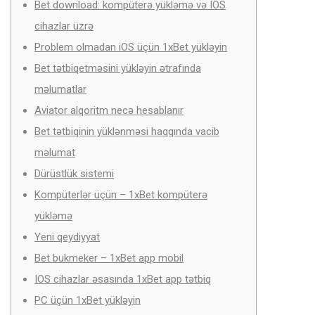
Bet download: kompüterə yükləmə və IOS
cihazlar üzrə
Problem olmadan iOS üçün 1xBet yükləyin
Bet tətbiqetməsini yükləyin ətrafında
məlumatlar
Aviator alqoritm necə hesablanır
Bet tətbiqinin yüklənməsi haqqında vacib
məlumat
Dürüstlük sistemi
Kompüterlər üçün – 1xBet kompüterə
yükləmə
Yeni qeydiyyat
Bet bukmeker – 1xBet app mobil
IOS cihazlar əsasında 1xBet app tətbiq
PC üçün 1xBet yükləyin