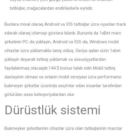
tətbiqlər, mağazalardan endirilənlərlə eynidir.
Bunlara misal olaraq Android və IOS tətbiqlər üzrə oyunları track
edərək olaraq izləməyi göstərə bilərik. Bununla da 1xBet mərc
şirkətinin PC-də yükləyin, Android və İOS-da, Windows mobil
cihazlar üzrə yükləməklə tanış olduq. Geriyə qalan sizin 1xbet
yükləyin deyərək tətbiqi yükləmək və xüsusiyyətlərdən
faydalanmaq olacaqdır.144 $ bonus tələb edin Mobil tətbiq
dəstəyinin olması və onların mobil versiyası üzrə performansı
bukmeyer şirkətlər üzərində seçimlər edən insanlar tərəfindən
götürülən əsas kateqoriyalardan olur.
Dürüstlük sistemi
Bukmeyker şirkətlərinin cihazlar üzrə olan tətbiqlərinin mərclər