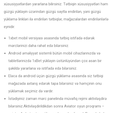
xüsusiyyətlərdən yararlana bilirsiniz. Tətbiqin xüsusiyyətləri həm
güzgü yükləyin üzərindən güzgü saytla endirilən, yəni güzgü
yükləmə linkləri ilə endirilən tətbiqlər, mağazalardan endirilənlərlə
eynidir.
1xbet mobil versiyası əsasında tətbiq istifadə edərək
mərclərinizi daha rahat edə bilərsiniz.
Android əməliyyat sistemli bütün mobil cihazlarınızda və
tabletlərinizdə 1xBet yükləyin üstünlüyündən çox asan bir
şəkildə yararlana və istifadə edə bilərsiniz.
Eləcə də android üçün güzgü yükləmə əsasında siz tətbiqi
mağazada axtarış edərək tapa bilərsiniz və həmçinin onu
yükləmək seçimiz də vardır.
İstədiyiniz zaman mərc panelində müvafiq rejimi aktivləşdirə
bilərsiniz.Aktivləşdirildikdən sonra Aviator oyun proqramı –