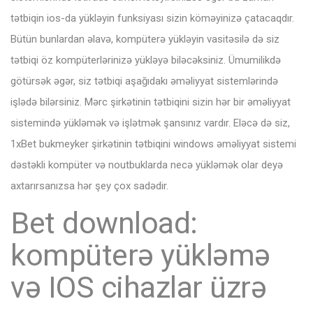
tətbiqin ios-da yükləyin funksiyası sizin köməyinizə çatacaqdır.
Bütün bunlardan əlavə, kompüterə yükləyin vasitəsilə də siz
tətbiqi öz kompüterlərinizə yükləyə biləcəksiniz. Ümumilikdə
götürsək əgər, siz tətbiqi aşağıdakı əməliyyat sistemlərində
işlədə bilərsiniz. Mərc şirkətinin tətbiqini sizin hər bir əməliyyat
sistemində yükləmək və işlətmək şansınız vardır. Eləcə də siz,
1xBet bukmeyker şirkətinin tətbiqini windows əməliyyat sistemi
dəstəkli kompüter və noutbuklarda necə yükləmək olar deyə
axtarırsanızsa hər şey çox sadədir.
Bet download:
kompüterə yükləmə
və IOS cihazlar üzrə