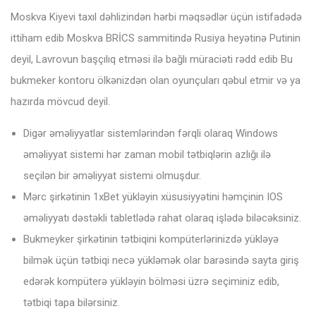
Moskva Kiyevi taxıl dəhlizindən hərbi məqsədlər üçün istifadədə
ittiham edib Moskva BRİCS sammitində Rusiya heyətinə Putinin
deyil, Lavrovun başçılıq etməsi ilə bağlı müraciəti rədd edib Bu
bukmeker kontoru ölkənizdən olan oyunçuları qəbul etmir və ya
hazırda mövcud deyil.
Digər əməliyyatlar sistemlərindən fərqli olaraq Windows
əməliyyat sistemi hər zaman mobil tətbiqlərin azlığı ilə
seçilən bir əməliyyat sistemi olmuşdur.
Mərc şirkətinin 1xBet yükləyin xüsusiyyətini həmçinin IOS
əməliyyatı dəstəkli tabletlədə rahat olaraq işlədə biləcəksiniz.
Bukmeyker şirkətinin tətbiqini kompüterlərinizdə yükləyə
bilmək üçün tətbiqi necə yükləmək olar barəsində sayta giriş
edərək kompüterə yükləyin bölməsi üzrə seçiminiz edib,
tətbiqi tapa bilərsiniz.