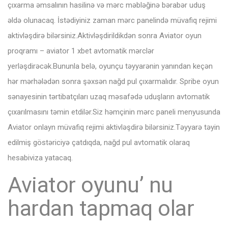
çıxarma əmsalının hasilinə və mərc məbləğinə bərabər uduş
əldə olunacaq. İstədiyiniz zaman mərc panelində müvafiq rejimi
aktivləşdirə bilərsiniz.Aktivləşdirildikdən sonra Aviator oyun
proqramı – aviator 1 xbet avtomatik mərclər
yerləşdirəcək.Bununla belə, oyunçu təyyarənin yanından keçən
hər mərhələdən sonra şəxsən nağd pul çıxarmalıdır. Spribe oyun
sənayesinin tərtibatçıları uzaq məsafədə uduşların avtomatik
çıxarılmasını təmin etdilər.Siz həmçinin mərc paneli menyusunda
Aviator onlayn müvafiq rejimi aktivləşdirə bilərsiniz.Təyyarə təyin
edilmiş göstəriciyə çatdıqda, nağd pul avtomatik olaraq
hesabiviza yatacaq.
Aviator oyunu’ nu
hardan tapmaq olar