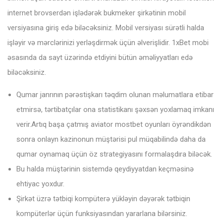
internet brovserdən işlədərək bukmeker şirkətinin mobil
versiyasına giriş edə biləcəksiniz. Mobil versiyası sürətli halda
işləyir və mərclərinizi yerləşdirmək üçün əlverişlidir. 1xBet mobi
əsasında da sayt üzərində etdiyini bütün əməliyyatları edə
biləcəksiniz.
Qumar janrının pərəstişkarı təqdim olunan məlumatlara etibar
etmirsə, tərtibatçılar ona statistikanı şəxsən yoxlamaq imkanı
verir.Artıq başa çatmış aviator mostbet oyunları öyrəndikdən
sonra onlayn kazinonun müştərisi pul müqabilində daha da
qumar oynamaq üçün öz strategiyasını formalaşdıra biləcək.
Bu halda müştərinin sistemdə qeydiyyatdan keçməsinə
ehtiyac yoxdur.
Şirkət üzrə tətbiqi kompüterə yükləyin dəyərək tətbiqin
kompüterlər üçün funksiyasından yararlana bilərsiniz.