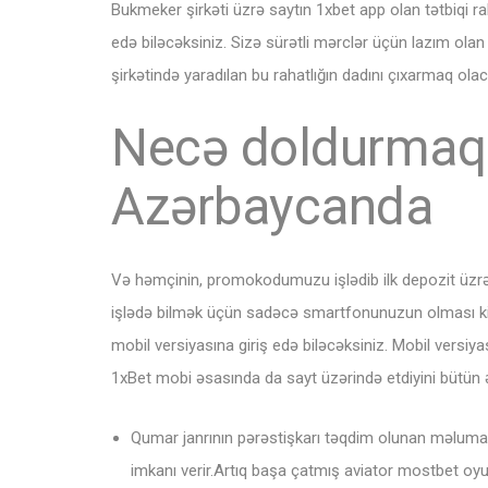
Bukmeker şirkəti üzrə saytın 1xbet app olan tətbiqi ra
edə biləcəksiniz. Sizə sürətli mərclər üçün lazım ola
şirkətində yaradılan bu rahatlığın dadını çıxarmaq olac
Necə doldurmaq 
Azərbaycanda
Və həmçinin, promokodumuzu işlədib ilk depozit üzrə
işlədə bilmək üçün sadəcə smartfonunuzun olması kifa
mobil versiyasına giriş edə biləcəksiniz. Mobil versiyası
1xBet mobi əsasında da sayt üzərində etdiyini bütün ə
Qumar janrının pərəstişkarı təqdim olunan məlumatl
imkanı verir.Artıq başa çatmış aviator mostbet oy