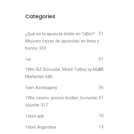
Categories
¿Qué es la apuesta doble en 1xBet?
01
Mejores casas de apuestas en línea y
bonos 333
1w
01
1Win AZ Bonuslar, Mobil Tətbiq və Mərc
03
Marketləri 686
1win Azerbajany
06
1Win casino: promo kodları, bonuslar,
01
oyunlar 317
1xbet apk
10
1xbet Argentina
13