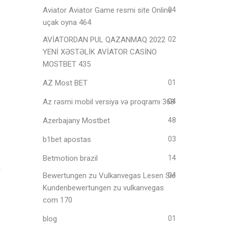
Aviator Aviator Game resmi site Online
04
uçak oyna 464
AVİATORDAN PUL QAZANMAQ 2022
02
YENİ XƏSTƏLİK AVİATOR CASİNO
MOSTBET 435
AZ Most BET
01
Az rəsmi mobil versiya və proqramı 368
04
Azerbajany Mostbet
48
b1bet apostas
03
Betmotion brazil
14
ı
Bewertungen zu Vulkanvegas Lesen Sie
04
Kundenbewertungen zu vulkanvegas
com 170
blog
01