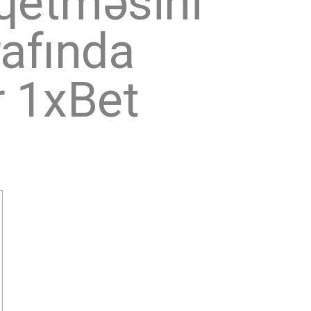
iqetməsini
rafında
 1xBet