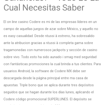
Cual Necesitas Saber
El on line casino Codere es mi de las empresas líderes en un
campo de aquellas juegos de azar sobre México, y aquello no
es easy casualidad. Desde réussi à estreno, ha sobresalido
ante la atribucion gracias a réussi à completa gama sobre
tragamonedas con numerosos jackpots y sección de casino
sobre vivo. Todo esto ha sido aunado i smag med seguridad
con fantásticas promociones la cual brinda a tus clientes. Para
usuarios Android, la software de Codere MX debe ser
descargada desde la página principal entre ma casa de
apuestas. Triple bono que se aplica durante tres depósitos
seguidos que se hagan durante los días lunes, aplicando el
Codere código promocional SUPERLUNES. El depósito se