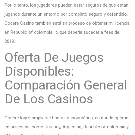
Por lo tanto, los jugadores pueden estar seguros de que están
jugando durante un entorno por completo seguro y defendido.
Codere Casino también está en proceso de obtener mi licencia
en Republic of colombia, lo que debería suceder a fees de
2019.
Oferta De Juegos
Disponibles:
Comparación General
De Los Casinos
Codere logro ampliarse hasta Latinoamérica, en donde operan
en países asi como Uruguay, Argentina, Republic of colombia y