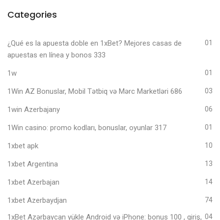
Categories
¿Qué es la apuesta doble en 1xBet? Mejores casas de
01
apuestas en línea y bonos 333
1w
01
1Win AZ Bonuslar, Mobil Tətbiq və Mərc Marketləri 686
03
1win Azerbajany
06
1Win casino: promo kodları, bonuslar, oyunlar 317
01
1xbet apk
10
1xbet Argentina
13
1xbet Azerbajan
14
1xbet Azerbaydjan
74
1xBet Azərbaycan yükle Android və iPhone: bonus 100 , giriş,
04