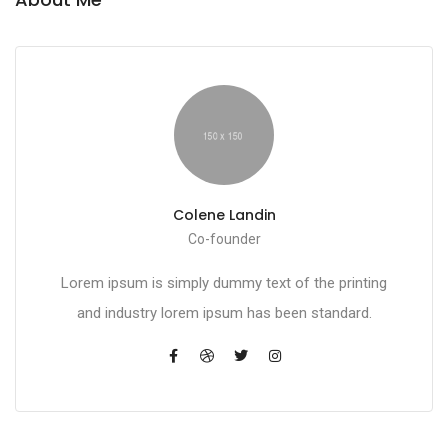
Colene Landin
Co-founder
Lorem ipsum is simply dummy text of the printing
and industry lorem ipsum has been standard.