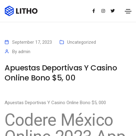
September 17, 2023
Uncategorized
By
admin
Apuestas Deportivas Y Casino
Online Bono $5, 00
Apuestas Deportivas Y Casino Online Bono $5, 000
Codere México