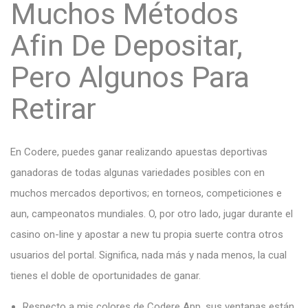
Muchos Métodos
Afin De Depositar,
Pero Algunos Para
Retirar
En Codere, puedes ganar realizando apuestas deportivas
ganadoras de todas algunas variedades posibles con en
muchos mercados deportivos; en torneos, competiciones e
aun, campeonatos mundiales. O, por otro lado, jugar durante el
casino on-line y apostar a new tu propia suerte contra otros
usuarios del portal. Significa, nada más y nada menos, la cual
tienes el doble de oportunidades de ganar.
Respecto a mis colores de Codere App, sus ventanas están