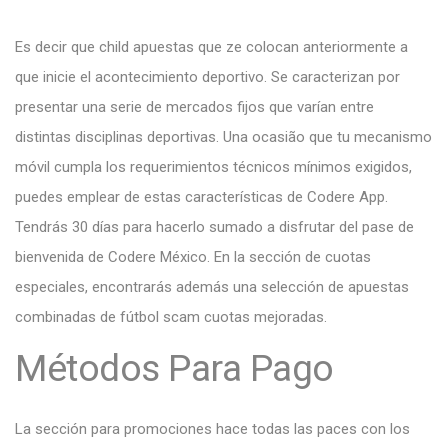
Es decir que child apuestas que ze colocan anteriormente a
que inicie el acontecimiento deportivo. Se caracterizan por
presentar una serie de mercados fijos que varían entre
distintas disciplinas deportivas. Una ocasião que tu mecanismo
móvil cumpla los requerimientos técnicos mínimos exigidos,
puedes emplear de estas características de Codere App.
Tendrás 30 días para hacerlo sumado a disfrutar del pase de
bienvenida de Codere México. En la sección de cuotas
especiales, encontrarás además una selección de apuestas
combinadas de fútbol scam cuotas mejoradas.
Métodos Para Pago
La sección para promociones hace todas las paces con los