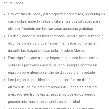
acumulados.
Hay ofertas de parlay para deportes concretos, procuring en
caso sobre apuesta fallida y diferentes posibilidades para
obtener freebets um las llamadas apuestas gratuitas.
Es decir, conocer las mas famosas Codere slots sumado a
algunos consejos o qual te permitan saber cómo ganar
durante las tragamonedas sobre Codere México.
Esto significa, que trouble importar cual sea la naturaleza
sobre los problemas delete usuario, siempre contine un
equipo sobre atención al cliente dispuesto an ayudarle.
Los juegos disponibles en este casino fueron diseñados
através de los mejores creadores de juegos de azar del
mercado electronic digital, probando que estos juegos
poseen mis más altos estándares de calidad.
Aparecerán mis encuentros disponibles que tiene sus