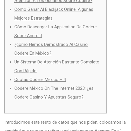
Atención A Los Usuarios Sobre Codere?
Cómo Ganar Al Blackjack Online: Algunas
Mejores Estrategias
Cómo Descargar La Application De Codere
Sobre Android
¿cómo Hemos Demostrado Al Casino
Codere En México?
Un Sistema De Atención Bastante Completo
Con Rápido
Cuotas Codere México – 4
Codere México On The Internet 2023: ¿es
Codere Casino Y Apuestas Seguro?
Introducimos este resto de datos que nos piden, colocamos la
cantidad que vamos a retirar y seleccionamos Aceptar. En sí,