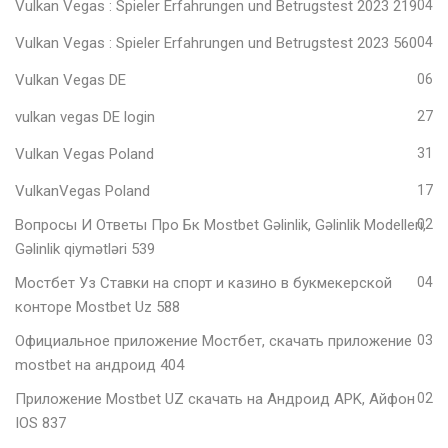
Vulkan Vegas ️: Spieler Erfahrungen und Betrugstest 2023 219
04
Vulkan Vegas ️: Spieler Erfahrungen und Betrugstest 2023 560
04
Vulkan Vegas DE
06
vulkan vegas DE login
27
Vulkan Vegas Poland
31
VulkanVegas Poland
17
Вопросы И Ответы Про Бк Mostbet Gəlinlik, Gəlinlik Modelleri,
02
Gəlinlik qiymətləri 539
Мостбет Уз Ставки на спорт и казино в букмекерской
04
конторе Mostbet Uz 588
Официальное приложение Мостбет, скачать приложение
03
mostbet на андроид 404
Приложение Mostbet UZ скачать на Андроид APK, Айфон
02
IOS 837