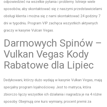
odpowiedzieć na wszelkie pytania i problemy. Istnieje wiele
sposobów, aby skontaktować się z naszymi przedstawicielami
obsługi klienta i można się z nami skontaktować 24 godziny 7
dni w tygodniu. Program VIP zachęca wszystkich aktywnych
graczy w kasynie Vulcan Vegas.
Darmowych Spinów –
Vulkan Vegas Kody
Rabatowe dla Lipiec
Dedykowani, którzy dużo wydają w kasynie Vulkan Vegas, mają
specjalny program lojalnościowy. Jest to matryca, która
zbiorczo łączy wszystkie ich działania i nagradza je na 4 różne
sposoby. Obejmują one kurs wymiany, procent premii za