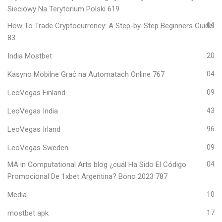
Sieciowy Na Terytorium Polski 619
How To Trade Cryptocurrency: A Step-by-Step Beginners Guide
04
83
India Mostbet
20
Kasyno Mobilne Grać na Automatach Online 767
04
LeoVegas Finland
09
LeoVegas India
43
LeoVegas Irland
96
LeoVegas Sweden
09
MA in Computational Arts blog ¿cuál Ha Sido El Código
04
Promocional De 1xbet Argentina? Bono 2023 787
Media
10
mostbet apk
17