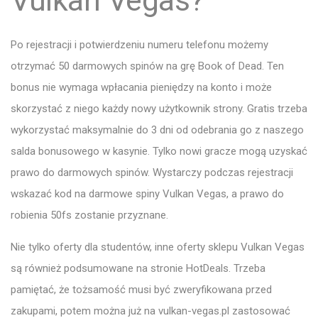
Po rejestracji i potwierdzeniu numeru telefonu możemy
otrzymać 50 darmowych spinów na grę Book of Dead. Ten
bonus nie wymaga wpłacania pieniędzy na konto i może
skorzystać z niego każdy nowy użytkownik strony. Gratis trzeba
wykorzystać maksymalnie do 3 dni od odebrania go z naszego
salda bonusowego w kasynie. Tylko nowi gracze mogą uzyskać
prawo do darmowych spinów. Wystarczy podczas rejestracji
wskazać kod na darmowe spiny Vulkan Vegas, a prawo do
robienia 50fs zostanie przyznane.
Nie tylko oferty dla studentów, inne oferty sklepu Vulkan Vegas
są również podsumowane na stronie HotDeals. Trzeba
pamiętać, że tożsamość musi być zweryfikowana przed
zakupami, potem można już na vulkan-vegas.pl zastosować