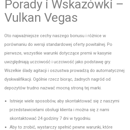
Porady i Wskazówki –
Vulkan Vegas
Oto najważniejsze cechy naszego bonusu i różnice w
porównaniu do wersji standardowej oferty powitalnej. Po
pierwsze, wszystkie warunki dotyczące premii w kasynie
uwzględniają uczciwość i uczciwość jako podstawę gry.
Wszelkie ślady agitacji i oszustwa prowadzą do automatycznej
dyskwalifikacji. Ogólnie rzecz biorąc, żadnych nagród od
depozytów trudno nazwać mocną stroną tej marki.
Istnieje wiele sposobów, aby skontaktować się z naszymi
przedstawicielami obsługi klienta i można się z nami
skontaktować 24 godziny 7 dni w tygodniu.
Aby to zrobić, wystarczy spełnić pewne warunki, które