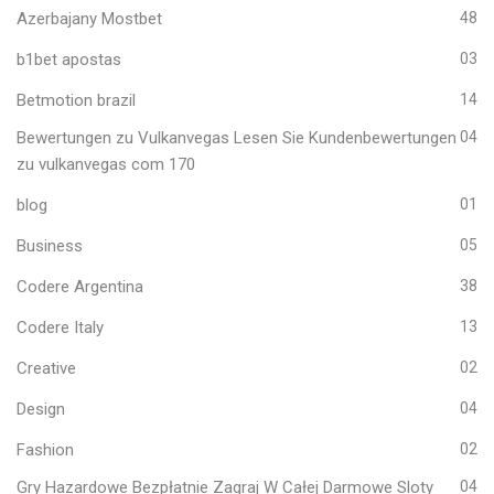
Azerbajany Mostbet
48
b1bet apostas
03
Betmotion brazil
14
Bewertungen zu Vulkanvegas Lesen Sie Kundenbewertungen
04
zu vulkanvegas com 170
blog
01
Business
05
Codere Argentina
38
Codere Italy
13
Creative
02
Design
04
Fashion
02
Gry Hazardowe Bezpłatnie Zagraj W Całej Darmowe Sloty
04