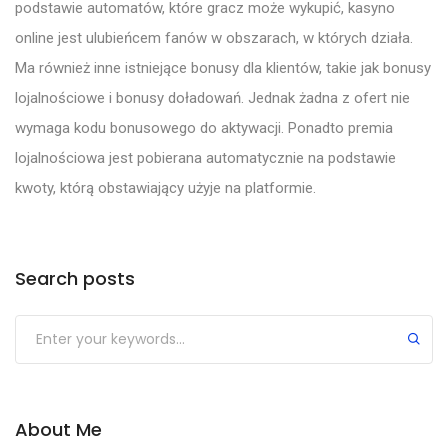
podstawie automatów, które gracz może wykupić, kasyno
online jest ulubieńcem fanów w obszarach, w których działa.
Ma również inne istniejące bonusy dla klientów, takie jak bonusy
lojalnościowe i bonusy doładowań. Jednak żadna z ofert nie
wymaga kodu bonusowego do aktywacji. Ponadto premia
lojalnościowa jest pobierana automatycznie na podstawie
kwoty, którą obstawiający użyje na platformie.
Search posts
About Me