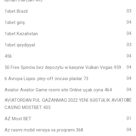
1xbet Brazil
03
1xbet giriş
04
1xbet Kazahstan
04
1xbet qeydiyyat
03
456
04
50 Free Spinów bez depozytu w kasynie Vulkan Vegas 959
04
6 Avropa Liqası: pley-off öncəsi planlar 73
04
Aviator Aviator Game resmi site Online uçak oyna 464
04
AVİATORDAN PUL QAZANMAQ 2022 YENİ XƏSTƏLİK AVİATOR
02
CASİNO MOSTBET 435
AZ Most BET
01
Az rəsmi mobil versiya və proqramı 368
04