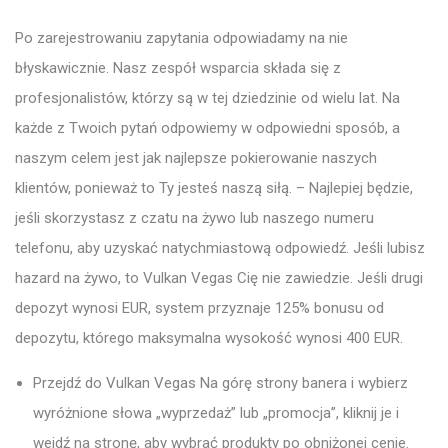
Po zarejestrowaniu zapytania odpowiadamy na nie
błyskawicznie. Nasz zespół wsparcia składa się z
profesjonalistów, którzy są w tej dziedzinie od wielu lat. Na
każde z Twoich pytań odpowiemy w odpowiedni sposób, a
naszym celem jest jak najlepsze pokierowanie naszych
klientów, ponieważ to Ty jesteś naszą siłą. – Najlepiej będzie,
jeśli skorzystasz z czatu na żywo lub naszego numeru
telefonu, aby uzyskać natychmiastową odpowiedź. Jeśli lubisz
hazard na żywo, to Vulkan Vegas Cię nie zawiedzie. Jeśli drugi
depozyt wynosi EUR, system przyznaje 125% bonusu od
depozytu, którego maksymalna wysokość wynosi 400 EUR.
Przejdź do Vulkan Vegas Na górę strony banera i wybierz
wyróżnione słowa „wyprzedaż” lub „promocja”, kliknij je i
wejdź na stronę, aby wybrać produkty po obniżonej cenie.