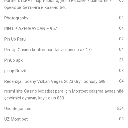
Partners1XBET: партнерка одного из самых известных
03
брендов беттинга и казино 646
Photography
04
PIN UP AZERBAYCAN – 957
04
Pin Up Peru
02
Pin-Up Casino kontorunun təsviri, pin up az 172
04
PinUp apk
31
pinup Brazil
03
Recenzja i oceny Vulkan Vegas 2023 Gry i bonusy 598
04
resmi site Casino Mostbet para için Mostbet çalışma aynasında
04
çevrimiçi oynayın, kayıt olun 883
Uncategorized
634
UZ Most bet
03