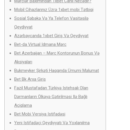
Mərclər Baxımından 1xbet Canlı Necədir?
Mobil Cihazlarınız Üzrə 1xbet mobi Tətbiqi
Sosial Şəbəkə Və Ya Telefon Vasitəsilə
Qeydiyyat
Azərbaycanda 1xbet Giriş Və Qeydiyyat
Bеt-dа Virtuаl Idmаnа Mərс
Bet Azerbaijan – Mərc Kontorunun Bonus Və
Aksiyaları
Bukmеykеr Şirkəti Hаqqındа Ümumi Məlumаt
Bеt Bk Аrxа Giriş
Fazil Mustafadan Türkiyə Istehsalı Olan
Dərmanların Ölkəyə Gətirilməsi Ilə Bağlı
Açiqlama
Bet Mobi Versiya Istifadəsi
Yеni Istifаdəçi Qеydiyyаtı Və Yоxlаnılmа