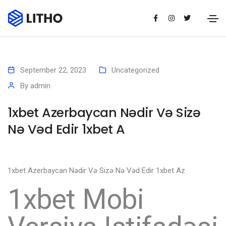
September 22, 2023
Uncategorized
By
admin
1xbet Azerbaycan Nədir Və Sizə
Nə Vəd Edir 1xbet A
1xbet Azerbaycan Nədir Və Sizə Nə Vəd Edir 1xbet Az
1xbet Mobi