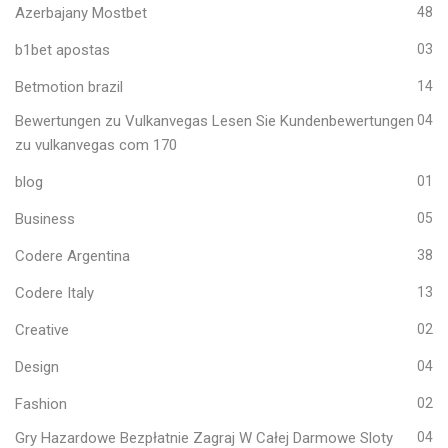
Azerbajany Mostbet
48
b1bet apostas
03
Betmotion brazil
14
Bewertungen zu Vulkanvegas Lesen Sie Kundenbewertungen
04
zu vulkanvegas com 170
blog
01
Business
05
Codere Argentina
38
Codere Italy
13
Creative
02
Design
04
Fashion
02
Gry Hazardowe Bezpłatnie Zagraj W Całej Darmowe Sloty
04