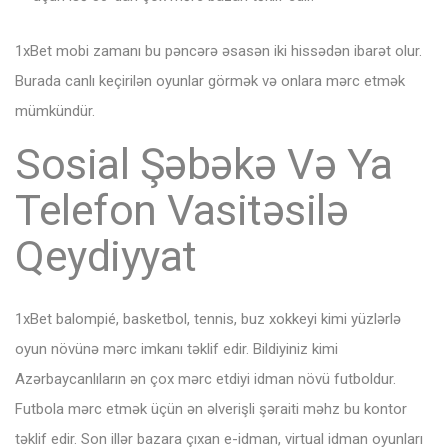
1xBet mobi zamanı bu pəncərə əsasən iki hissədən ibarət olur.
Burada canlı keçirilən oyunlar görmək və onlara mərc etmək
mümkündür.
Sosial Şəbəkə Və Ya
Telefon Vasitəsilə
Qeydiyyat
1xBet balompié, basketbol, tennis, buz xokkeyi kimi yüzlərlə
oyun növünə mərc imkanı təklif edir. Bildiyiniz kimi
Azərbaycanlıların ən çox mərc etdiyi idman növü futboldur.
Futbola mərc etmək üçün ən əlverişli şəraiti məhz bu kontor
təklif edir. Son illər bazara çıxan e-idman, virtual idman oyunları