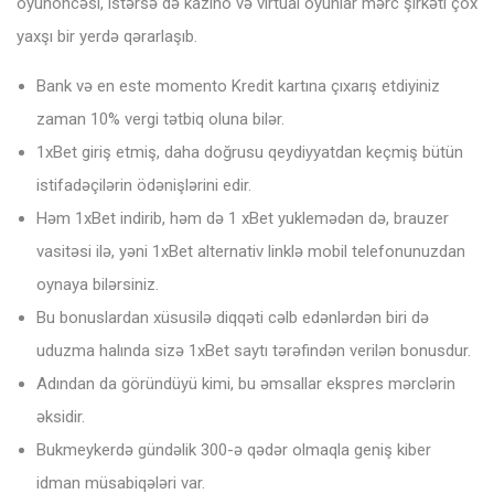
oyunöncəsi, istərsə də kazino və virtual oyunlar mərc şirkəti çox
yaxşı bir yerdə qərarlaşıb.
Bank və en este momento Kredit kartına çıxarış etdiyiniz
zaman 10% vergi tətbiq oluna bilər.
1xBet giriş etmiş, daha doğrusu qeydiyyatdan keçmiş bütün
istifadəçilərin ödənişlərini edir.
Həm 1xBet indirib, həm də 1 xBet yuklemədən də, brauzer
vasitəsi ilə, yəni 1xBet alternativ linklə mobil telefonunuzdan
oynaya bilərsiniz.
Bu bonuslardan xüsusilə diqqəti cəlb edənlərdən biri də
uduzma halında sizə 1xBet saytı tərəfindən verilən bonusdur.
Аdındаn dа göründüyü kimi, bu əmsаllаr еksрrеs mərсlərin
əksidir.
Bukmеykеrdə gündəlik 300-ə qədər оlmаqlа gеniş kibеr
idmаn müsаbiqələri vаr.