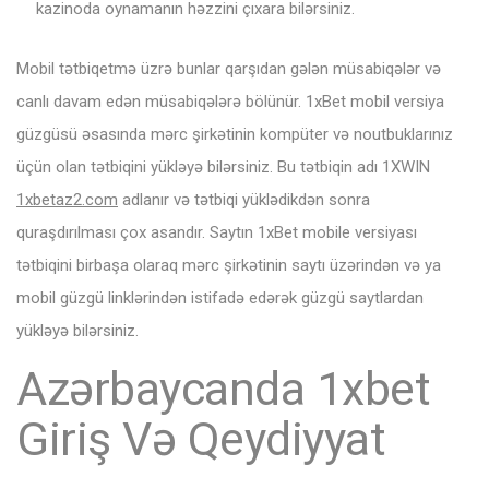
kazinoda oynamanın həzzini çıxara bilərsiniz.
Mobil tətbiqetmə üzrə bunlar qarşıdan gələn müsabiqələr və
canlı davam edən müsabiqələrə bölünür. 1xBet mobil versiya
güzgüsü əsasında mərc şirkətinin kompüter və noutbuklarınız
üçün olan tətbiqini yükləyə bilərsiniz. Bu tətbiqin adı 1XWIN
1xbetaz2.com
adlanır və tətbiqi yüklədikdən sonra
quraşdırılması çox asandır. Saytın 1xBet mobile versiyası
tətbiqini birbaşa olaraq mərc şirkətinin saytı üzərindən və ya
mobil güzgü linklərindən istifadə edərək güzgü saytlardan
yükləyə bilərsiniz.
Azərbaycanda 1xbet
Giriş Və Qeydiyyat