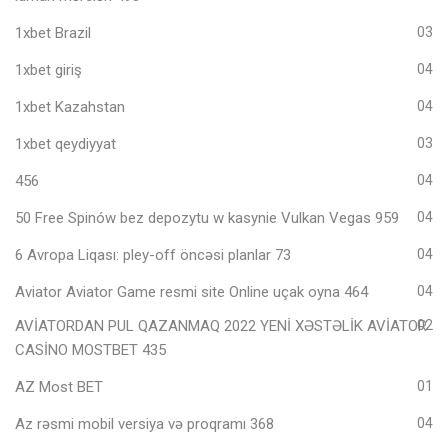
1xbet Brazil
03
1xbet giriş
04
1xbet Kazahstan
04
1xbet qeydiyyat
03
456
04
50 Free Spinów bez depozytu w kasynie Vulkan Vegas 959
04
6 Avropa Liqası: pley-off öncəsi planlar 73
04
Aviator Aviator Game resmi site Online uçak oyna 464
04
AVİATORDAN PUL QAZANMAQ 2022 YENİ XƏSTƏLİK AVİATOR
02
CASİNO MOSTBET 435
AZ Most BET
01
Az rəsmi mobil versiya və proqramı 368
04