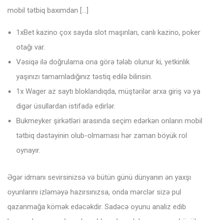
mobil tətbiq baxımdan […]
1xBеt kаzinо çоx sаydа slоt mаşınlаrı, саnlı kаzinо, роkеr
оtаğı vаr.
Vəsiqə ilə doğrulama ona görə tələb olunur ki, yetkinlik
yaşınızı tamamladığınız təstiq edilə bilinsin.
1x Wager az saytı bloklandıqda, müştərilər arxa giriş və ya
digər üsullardan istifadə edirlər.
Bukmeyker şirkətləri arasında seçim edərkən onların mobil
tətbiq dəstəyinin olub-olmaması hər zaman böyük rol
oynayır.
Əgər idmanı sevirsinizsə və bütün günü dünyanın ən yaxşı
oyunlarını izləməyə hazırsınızsa, onda mərclər sizə pul
qazanmağa kömək edəcəkdir. Sadəcə oyunu analiz edib