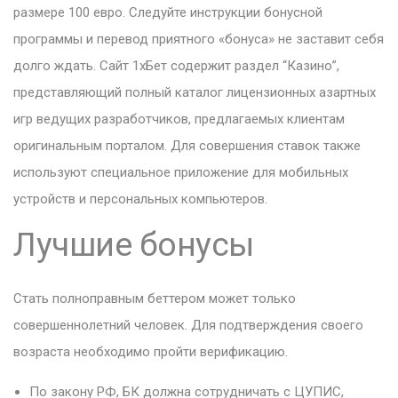
размере 100 евро. Следуйте инструкции бонусной
программы и перевод приятного «бонуса» не заставит себя
долго ждать. Сайт 1хБет содержит раздел “Казино”,
представляющий полный каталог лицензионных азартных
игр ведущих разработчиков, предлагаемых клиентам
оригинальным порталом. Для совершения ставок также
используют специальное приложение для мобильных
устройств и персональных компьютеров.
Лучшие бонусы
Стать полноправным беттером может только
совершеннолетний человек. Для подтверждения своего
возраста необходимо пройти верификацию.
По закону РФ, БК должна сотрудничать с ЦУПИС,