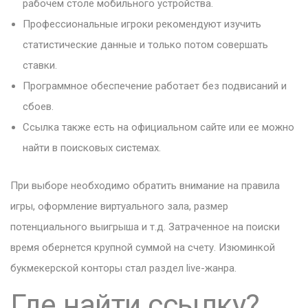
рабочем столе мобильного устройства.
Профессиональные игроки рекомендуют изучить
статистические данные и только потом совершать
ставки.
Программное обеспечение работает без подвисаний и
сбоев.
Ссылка также есть на официальном сайте или ее можно
найти в поисковых системах.
При выборе необходимо обратить внимание на правила
игры, оформление виртуального зала, размер
потенциального выигрыша и т.д. Затраченное на поиски
время обернется крупной суммой на счету. Изюминкой
букмекерской конторы стал раздел live-жанра.
Где найти ссылку?