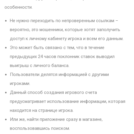
особенности.
Не нужно переходить по непроверенным ссылкам –
вероятно, это мошенники, которые хотят заполучить
доступ к личному кабинету игрока и всем его данным.
Это может быть связано с тем, что в течение
предыдущих 24 часов поклонник ставок выводил
выигрыш с личного баланса.
Пользователи делятся информацией с другими
игроками.
Данный способ создания игрового счета
предусматривает использование информации, которая
находится на странице игрока.
Или же, найти приложение сразу в магазине,
воспользовавшись поиском.