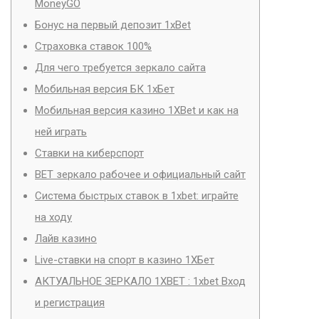
MoneyGO
Бонус на первый депозит 1xBet
Страховка ставок 100%
Для чего требуется зеркало сайта
Мобильная версия БК 1хБет
Мобильная версия казино 1XBet и как на
ней играть
Ставки на киберспорт
BET зеркало рабочее и официальный сайт
Система быстрых ставок в 1xbet: играйте
на ходу
Лайв казино
Live-ставки на спорт в казино 1ХБет
АКТУАЛЬНОЕ ЗЕРКАЛО 1XBET : 1xbet Вход
и регистрация