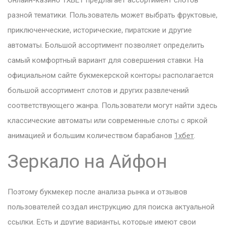
разной тематики. Пользователь может выбрать фруктовые,
приключенческие, исторические, пиратские и другие
автоматы. Большой ассортимент позволяет определить
самый комфортный вариант для совершения ставки. На
официальном сайте букмекерской конторы располагается
большой ассортимент слотов и других развлечений
соответствующего жанра. Пользователи могут найти здесь
классические автоматы или современные слоты с яркой
анимацией и большим количеством барабанов
1хбет
.
Зеркало на Айфон
Поэтому букмекер после анализа рынка и отзывов
пользователей создал инструкцию для поиска актуальной
ссылки. Есть и другие варианты, которые имеют свои