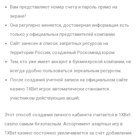
Вам представляют номер счета и пароль прямо на
экране!
Она регулярно меняется, достоверная информация есть
только у официальных представителей компании.
Сайт занесен в список запретных ресурсов на
территории России, созданный Роскомнадзором.
Тем, кто уже имеет аккаунт в букмекерской компании, не
всегда удобно пользоваться зеркальным ресурсом.
После создания учетной записи на официальном сайте
казино 1XBet игрок автоматически становится
участником действующих акций.
Этот способ создания личного кабинета считается в 1XBet
casino самым безопасным. Ассортимент азартных игр в
1XBet казино постоянно увеличивается за счет добавления