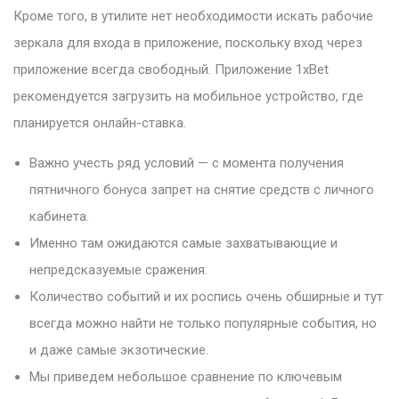
Кроме того, в утилите нет необходимости искать рабочие
зеркала для входа в приложение, поскольку вход через
приложение всегда свободный. Приложение 1xBet
рекомендуется загрузить на мобильное устройство, где
планируется онлайн-ставка.
Важно учесть ряд условий — с момента получения
пятничного бонуса запрет на снятие средств с личного
кабинета.
Именно там ожидаются самые захватывающие и
непредсказуемые сражения.
Количество событий и их роспись очень обширные и тут
всегда можно найти не только популярные события, но
и даже самые экзотические.
Мы приведем небольшое сравнение по ключевым