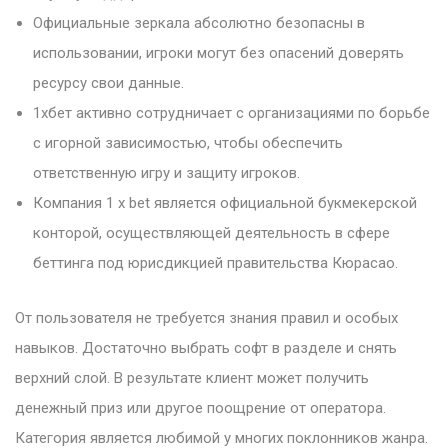
Официальные зеркала абсолютно безопасны в
использовании, игроки могут без опасений доверять
ресурсу свои данные.
1хбет активно сотрудничает с организациями по борьбе
с игорной зависимостью, чтобы обеспечить
ответственную игру и защиту игроков.
Компания 1 x bet является официальной букмекерской
конторой, осуществляющей деятельность в сфере
беттинга под юрисдикцией правительства Кюрасао.
От пользователя не требуется знания правил и особых
навыков. Достаточно выбрать софт в разделе и снять
верхний слой. В результате клиент может получить
денежный приз или другое поощрение от оператора.
Категория является любимой у многих поклонников жанра.