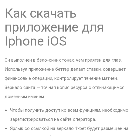
Как скачать
приложение для
Iphone iOS
Он выполнен в бело-синих тонах, чем приятен для глаз.
Используя приложение беттер делает ставки, совершает
финансовые операции, контролирует течение матчей.
Зеркало сайта — точная копия ресурса с отличающимся
доменным именем.
Чтобы получить доступ ко всем функциям, необходимо
зарегистрироваться на сайте оператора.
Ярлык со ссылкой на зеркало 1xbet будет размещен на