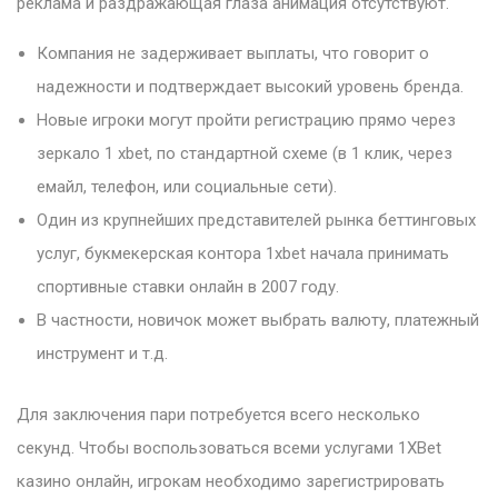
реклама и раздражающая глаза анимация отсутствуют.
Компания не задерживает выплаты, что говорит о
надежности и подтверждает высокий уровень бренда.
Новые игроки могут пройти регистрацию прямо через
зеркало 1 xbet, по стандартной схеме (в 1 клик, через
емайл, телефон, или социальные сети).
Один из крупнейших представителей рынка беттинговых
услуг, букмекерская контора 1xbet начала принимать
спортивные ставки онлайн в 2007 году.
В частности, новичок может выбрать валюту, платежный
инструмент и т.д.
Для заключения пари потребуется всего несколько
секунд. Чтобы воспользоваться всеми услугами 1XBet
казино онлайн, игрокам необходимо зарегистрировать