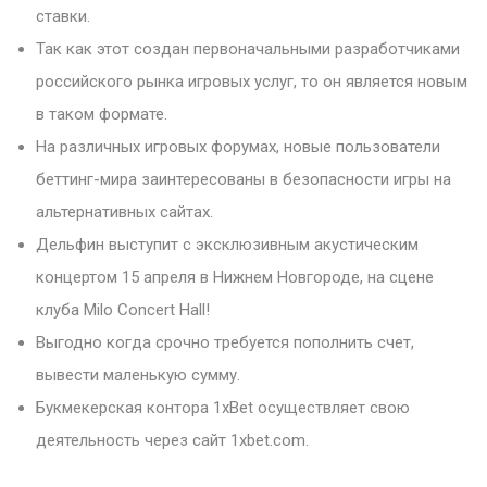
ставки.
Так как этот создан первоначальными разработчиками
российского рынка игровых услуг, то он является новым
в таком формате.
На различных игровых форумах, новые пользователи
беттинг-мира заинтересованы в безопасности игры на
альтернативных сайтах.
Дельфин выступит с эксклюзивным акустическим
концертом 15 апреля в Нижнем Новгороде, на сцене
клуба Milo Concert Hall!
Выгодно когда срочно требуется пополнить счет,
вывести маленькую сумму.
Букмекерская контора 1xBet осуществляет свою
деятельность через сайт 1xbet.com.