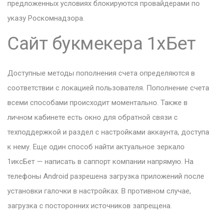
предложенных условиях блокируются провайдерами по
указу Роскомнадзора.
Сайт букмекера 1хБет
Доступные методы пополнения счета определяются в
соответствии с локацией пользователя. Пополнение счета
всеми способами происходит моментально. Также в
личном кабинете есть окно для обратной связи с
техподдержкой и раздел с настройками аккаунта, доступа
к нему. Еще один способ найти актуальное зеркало
1иксБет — написать в саппорт компании напрямую. На
телефоны Android разрешена загрузка приложений после
установки галочки в настройках. В противном случае,
загрузка с посторонних источников запрещена.