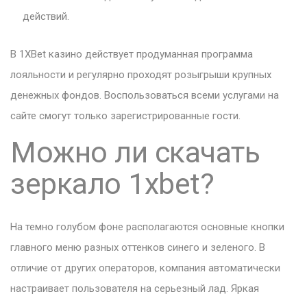
действий.
В 1XBet казино действует продуманная программа
лояльности и регулярно проходят розыгрыши крупных
денежных фондов. Воспользоваться всеми услугами на
сайте смогут только зарегистрированные гости.
Можно ли скачать
зеркало 1xbet?
На темно голубом фоне располагаются основные кнопки
главного меню разных оттенков синего и зеленого. В
отличие от других операторов, компания автоматически
настраивает пользователя на серьезный лад. Яркая