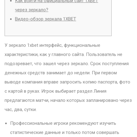
Как войти на официальный сайт 1ХБЕТ
через зеркало?
Видео-обзор зеркала 1XBET
У зеркало 1xbet интерфейс, функциональные
характеристики, как у главного сайта. Пользователь не
подозревает, что зашел через зеркало. Срок поступления
денежных средств занимает до недели. При первом
выводе компания вправе запросить копию паспорта, фото
с картой в руках. Игрок выбирает раздел Линия
предлагаются матчи, начало которых запланировано через
час, два, сутки.
Профессиональные игроки рекомендуют изучить
статистические данные и только потом совершать