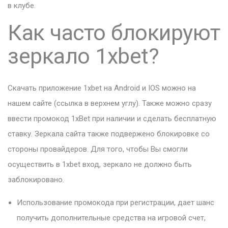
в клубе.
Как часто блокируют
зеркало 1xbet?
Скачать приложение 1xbet на Android и IOS можно на
нашем сайте (ссылка в верхнем углу). Также можно сразу
ввести промокод 1xBet при наличии и сделать бесплатную
ставку. Зеркала сайта также подвержено блокировке со
стороны провайдеров. Для того, чтобы Вы смогли
осуществить в 1xbet вход, зеркало не должно быть
заблокировано.
Использование промокода при регистрации, дает шанс
получить дополнительные средства на игровой счет,