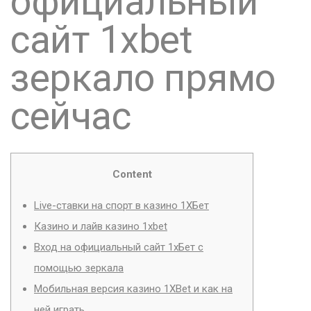
официальный
сайт 1xbet
зеркало прямо
сейчас
Content
Live-ставки на спорт в казино 1ХБет
Казино и лайв казино 1xbet
Вход на официальный сайт 1хБет с
помощью зеркала
Мобильная версия казино 1XBet и как на
ней играть