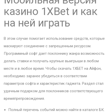
казино 1XBet и как
на ней играть
В этом случае помогает использование средств, которые
маскируют соединение с запрещенным ресурсом.
Программный софт дает поклоннику жанра возможность
делать ставки и получать крупные выигрыши в любом
месте и в любое время. Чтобы скачать 1ХБЕТ на Айфон,
необходимо заранее убедиться в соответствии
параметров софта и характеристик гаджета. Раздел стал
удачным подарком для поклонников соответствующего
времяпрепровождения.
Полный перечень событий можно найти в каталоге БК.