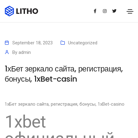
September 18, 2023
Uncategorized
By
admin
1хБет зеркало сайта, регистрация,
бонусы, 1xBet-casin
1хБет зеркало сайта, регистрация, бонусы, 1xBet-casino
1xbet