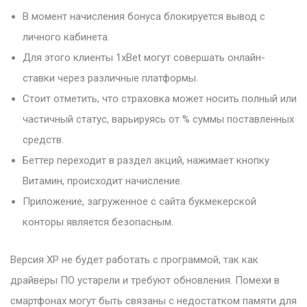
В момент начисления бонуса блокируется вывод с
личного кабинета.
Для этого клиенты 1xBet могут совершать онлайн-
ставки через различные платформы.
Стоит отметить, что страховка может носить полный или
частичный статус, варьируясь от % суммы поставленных
средств.
Беттер переходит в раздел акций, нажимает кнопку
Витамин, происходит начисление.
Приложение, загруженное с сайта букмекерской
конторы является безопасным.
Версия XP не будет работать с программой, так как
драйверы ПО устарели и требуют обновления. Помехи в
смартфонах могут быть связаны с недостатком памяти для