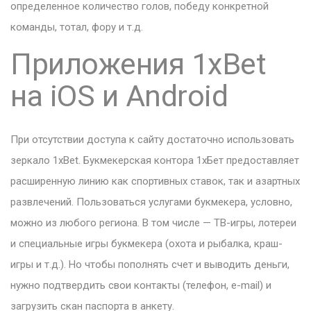
определенное количество голов, победу конкретной
команды, тотал, фору и т.д.
Приложения 1xBet
на iOS и Android
При отсутствии доступа к сайту достаточно использовать
зеркало 1xBet. Букмекерская контора 1хБет предоставляет
расширенную линию как спортивных ставок, так и азартных
развлечений. Пользоваться услугами букмекера, условно,
можно из любого региона. В том числе — ТВ-игры, лотереи
и специальные игры букмекера (охота и рыбалка, краш-
игры и т.д.). Но чтобы пополнять счет и выводить деньги,
нужно подтвердить свои контакты (телефон, e-mail) и
загрузить скан паспорта в анкету.