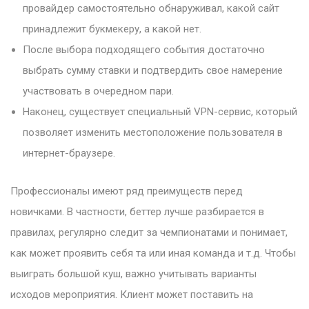
провайдер самостоятельно обнаруживал, какой сайт
принадлежит букмекеру, а какой нет.
После выбора подходящего события достаточно
выбрать сумму ставки и подтвердить свое намерение
участвовать в очередном пари.
Наконец, существует специальный VPN-сервис, который
позволяет изменить местоположение пользователя в
интернет-браузере.
Профессионалы имеют ряд преимуществ перед
новичками. В частности, беттер лучше разбирается в
правилах, регулярно следит за чемпионатами и понимает,
как может проявить себя та или иная команда и т.д. Чтобы
выиграть большой куш, важно учитывать варианты
исходов мероприятия. Клиент может поставить на