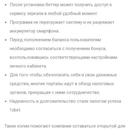
После установки беттер может получить доступ к
сервису зеркала в любой удобный момент.
Программа не перегружает систему и не разряжает
аккумулятор смартфона.
Перед пополнением баланса пользователям
необходимо согласиться с получением бонуса,
воспользовавшись соответствующими настройками
личного кабинета.
Для того чтобы обезопасить себя и свои денежные
средства, многие порталы идут в обход налоговых
органов, прекращая с ними сотрудничество.
Надежность и долгожительство стали залогом успеха
1xbet.
Такие копии помогают компании оставаться открытой для