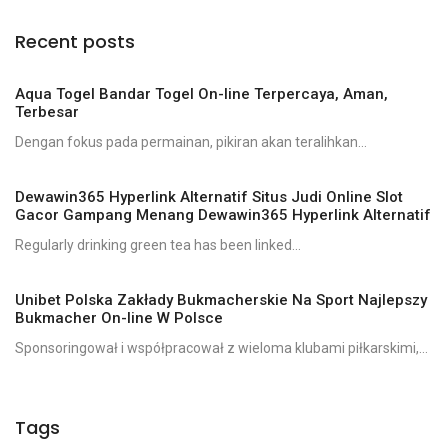
Recent posts
Aqua Togel Bandar Togel On-line Terpercaya, Aman,
Terbesar
Dengan fokus pada permainan, pikiran akan teralihkan...
Dewawin365 Hyperlink Alternatif Situs Judi Online Slot
Gacor Gampang Menang Dewawin365 Hyperlink Alternatif
Regularly drinking green tea has been linked...
Unibet Polska Zakłady Bukmacherskie Na Sport Najlepszy
Bukmacher On-line W Polsce
Sponsoringował i współpracował z wieloma klubami piłkarskimi,...
Tags