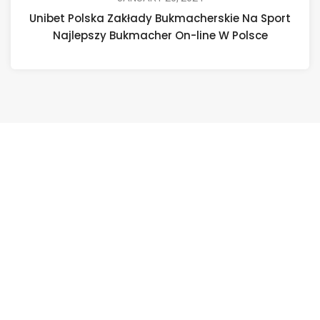
Unibet Polska Zakłady Bukmacherskie Na Sport
Najlepszy Bukmacher On-line W Polsce