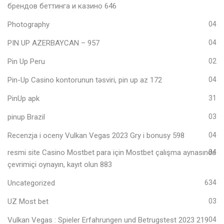
брендов беттинга и казино 646
Photography
04
PIN UP AZERBAYCAN – 957
04
Pin Up Peru
02
Pin-Up Casino kontorunun təsviri, pin up az 172
04
PinUp apk
31
pinup Brazil
03
Recenzja i oceny Vulkan Vegas 2023 Gry i bonusy 598
04
resmi site Casino Mostbet para için Mostbet çalışma aynasında
04
çevrimiçi oynayın, kayıt olun 883
Uncategorized
634
UZ Most bet
03
Vulkan Vegas ️: Spieler Erfahrungen und Betrugstest 2023 219
04