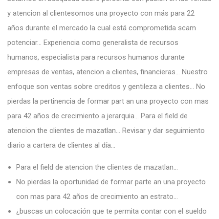
y atencion al clientesomos una proyecto con más para 22
años durante el mercado la cual está comprometida scam
potenciar… Experiencia como generalista de recursos
humanos, especialista para recursos humanos durante
empresas de ventas, atencion a clientes, financieras… Nuestro
enfoque son ventas sobre creditos y gentileza a clientes… No
pierdas la pertinencia de formar part an una proyecto con mas
para 42 años de crecimiento a jerarquia… Para el field de
atencion the clientes de mazatlan… Revisar y dar seguimiento
diario a cartera de clientes al día…
Para el field de atencion the clientes de mazatlan…
No pierdas la oportunidad de formar parte an una proyecto
con mas para 42 años de crecimiento an estrato…
¿buscas un colocación que te permita contar con el sueldo