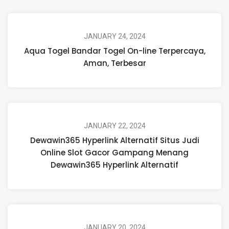
JANUARY 24, 2024
Aqua Togel Bandar Togel On-line Terpercaya,
Aman, Terbesar
JANUARY 22, 2024
Dewawin365 Hyperlink Alternatif Situs Judi
Online Slot Gacor Gampang Menang
Dewawin365 Hyperlink Alternatif
JANUARY 20, 2024