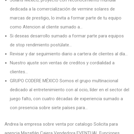
dedicada a la comercialización de vermine solares de
marcas de prestigio, lo invita a formar parte de tu equipo
como Atencion al cliente sumado a…
Si deseas desarrollo sumado a formar parte para equipos
de stop rendimiento postúlate…
Revisar y dar seguimiento diario a cartera de clientes al día…
Nuestro ajuste son ventas de creditos y cordialidad a
clientes…
GRUPO CODERE MÉXICO Somos el grupo multinacional
dedicado al entretenimiento con al ocio, líder en el sector del
juego falto, con cuatro décadas de experiencia sumado a
con presencia sobre siete países para…
Andrea la empresa sobre venta por catalogo Solicita para
agencia Mazatlán Cajera Vendedora EVENTUAL Funciones