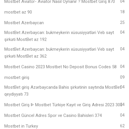
Mostbet Aviator- Aviator Nasıl Oynanır ? Mostbet Giriş 870
04
mostbet az 90
18
Mostbet Azerbaycan
25
MostBet Azerbaycan: bukmeykerin xüsusiyyətləri Veb sayt
04
şirkəti MostBet az 192
MostBet Azerbaycan: bukmeykerin xüsusiyyətləri Veb sayt
04
şirkəti MostBet az 362
Mostbet Casino 2023 Mostbet No Deposit Bonus Codes 58
04
mostbet giriş
09
MostBet giriş Azərbaycanda Bahis şirkətinin saytında MostBet
04
qeydiyyatı 73
Mostbet Giriş ᐈ Mostbet Türkiye Kayıt ve Giriş Adresi 2023 303
04
Mostbet Güncel Adres Spor ve Casino Bahisleri 374
04
Mostbet in Turkey
62