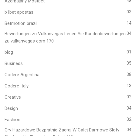
Azerbajany Mostbet
48
b1bet apostas
03
Betmotion brazil
14
Bewertungen zu Vulkanvegas Lesen Sie Kundenbewertungen
04
zu vulkanvegas com 170
blog
01
Business
05
Codere Argentina
38
Codere Italy
13
Creative
02
Design
04
Fashion
02
Gry Hazardowe Bezpłatnie Zagraj W Całej Darmowe Sloty
04