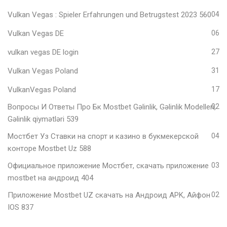
Vulkan Vegas ️: Spieler Erfahrungen und Betrugstest 2023 560
04
Vulkan Vegas DE
06
vulkan vegas DE login
27
Vulkan Vegas Poland
31
VulkanVegas Poland
17
Вопросы И Ответы Про Бк Mostbet Gəlinlik, Gəlinlik Modelleri,
02
Gəlinlik qiymətləri 539
Мостбет Уз Ставки на спорт и казино в букмекерской
04
конторе Mostbet Uz 588
Официальное приложение Мостбет, скачать приложение
03
mostbet на андроид 404
Приложение Mostbet UZ скачать на Андроид APK, Айфон
02
IOS 837