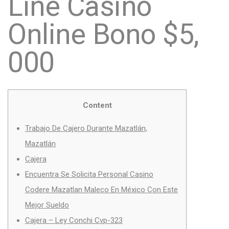
Line Casino
Online Bono $5,
000
Content
Trabajo De Cajero Durante Mazatlán,
Mazatlán
Cajera
Encuentra Se Solicita Personal Casino
Codere Mazatlan Maleco En México Con Este
Mejor Sueldo
Cajera – Ley Conchi Cvp-323