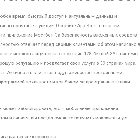
любое время, быстрый доступ к актуальным данным и
тивно понятные функции. Откройте App Store на вашем
йти приложение Мостбет. За безопасность вложенных средств,
лностью отвечает перед своими клиентами, об этом написано 
 данные игроков защищены с помощью 128-битной SSL-системы
рошую репутацию и предлагает свои услуги в 39 странах мира,
лет. Активность клиентов поддерживается постоянными
программой лояльности и кэшбэком за проигранные ставки
е может заблокировать, это – мобильные приложения.
ам и линиям, вы всегда сможете получить максимальную
вигация так же комфортна.