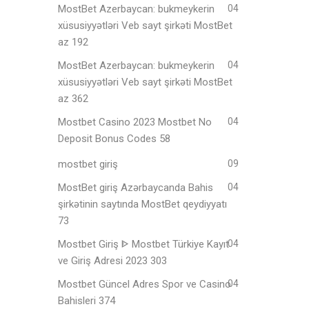
MostBet Azerbaycan: bukmeykerin
04
xüsusiyyətləri Veb sayt şirkəti MostBet
az 192
MostBet Azerbaycan: bukmeykerin
04
xüsusiyyətləri Veb sayt şirkəti MostBet
az 362
Mostbet Casino 2023 Mostbet No
04
Deposit Bonus Codes 58
mostbet giriş
09
MostBet giriş Azərbaycanda Bahis
04
şirkətinin saytında MostBet qeydiyyatı
73
Mostbet Giriş ᐈ Mostbet Türkiye Kayıt
04
ve Giriş Adresi 2023 303
Mostbet Güncel Adres Spor ve Casino
04
Bahisleri 374