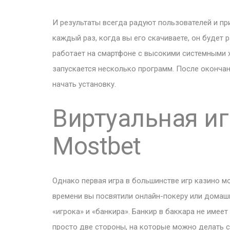
И результаты всегда радуют пользователей и пр
каждый раз, когда вы его скачиваете, он будет
работает на смартфоне с высокими системными 
запускается несколько программ. После окончан
начать установку.
Виртуальная игр
Mostbet
Однако первая игра в большинстве игр казино м
времени вы посвятили онлайн-покеру или домаш
«игрока» и «банкира». Банкир в баккара не имеет
просто две стороны, на которые можно делать ст