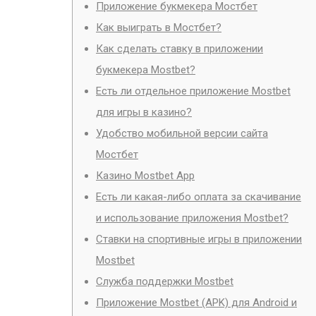
Приложение букмекера Мостбет
Как выиграть в Мостбет?
Как сделать ставку в приложении
букмекера Mostbet?
Есть ли отдельное приложение Mostbet
для игры в казино?
Удобство мобильной версии сайта
Мостбет
Казино Mostbet App
Есть ли какая-либо оплата за скачивание
и использование приложения Mostbet?
Ставки на спортивные игры в приложении
Mostbet
Служба поддержки Mostbet
Приложение Mostbet (APK) для Android и