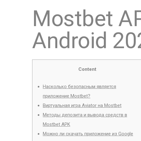
Mostbet A
Android 20
Content
Насколько безопасным является
приложение Mostbet?
Виртуальная игра Aviator на Mostbet
Методы депозита и вывода средств в
Mostbet APK
Можно ли скачать приложение из Google