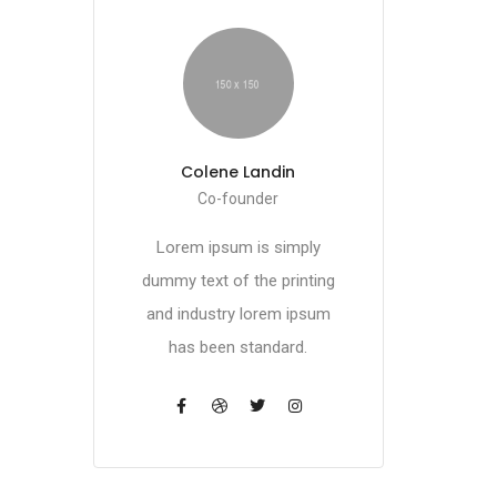
Colene Landin
Co-founder
Lorem ipsum is simply
dummy text of the printing
and industry lorem ipsum
has been standard.