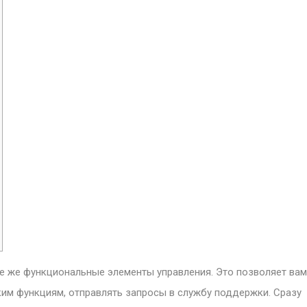
те же функциональные элементы управления. Это позволяет вам
ким функциям, отправлять запросы в службу поддержки. Сразу