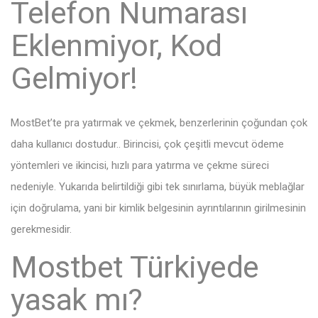
Telefon Numarası
Eklenmiyor, Kod
Gelmiyor!
MostBet’te pra yatırmak ve çekmek, benzerlerinin çoğundan çok
daha kullanıcı dostudur.. Birincisi, çok çeşitli mevcut ödeme
yöntemleri ve ikincisi, hızlı para yatırma ve çekme süreci
nedeniyle. Yukarıda belirtildiği gibi tek sınırlama, büyük meblağlar
için doğrulama, yani bir kimlik belgesinin ayrıntılarının girilmesinin
gerekmesidir.
Mostbet Türkiyede
yasak mı?