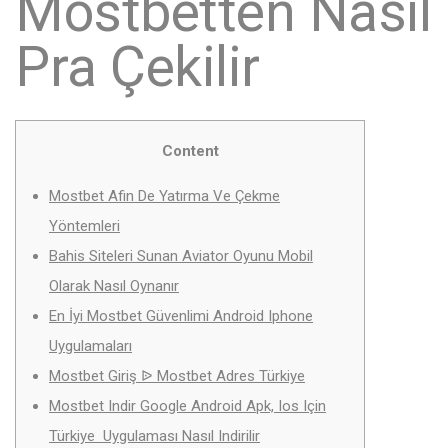
Mostbetten Nasıl
Pra Çekilir
Content
Mostbet Afin De Yatırma Ve Çekme
Yöntemleri
Bahis Siteleri Sunan Aviator Oyunu Mobil
Olarak Nasıl Oynanır
En İyi Mostbet Güvenlimi Android Iphone
Uygulamaları
Mostbet Giriş ᐉ Mostbet Adres Türkiye
Mostbet Indir Google Android Apk, Ios Için
Türkiye ️ Uygulaması Nasıl Indirilir