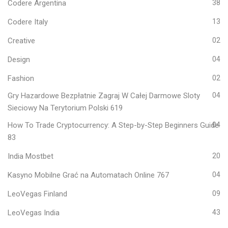
Codere Argentina
38
Codere Italy
13
Creative
02
Design
04
Fashion
02
Gry Hazardowe Bezpłatnie Zagraj W Całej Darmowe Sloty
04
Sieciowy Na Terytorium Polski 619
How To Trade Cryptocurrency: A Step-by-Step Beginners Guide
04
83
India Mostbet
20
Kasyno Mobilne Grać na Automatach Online 767
04
LeoVegas Finland
09
LeoVegas India
43