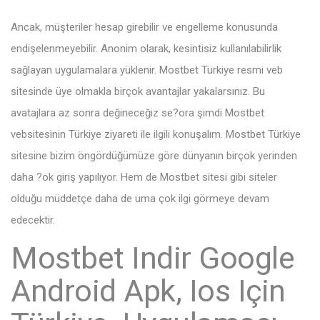
Ancak, müşteriler hesap girebilir ve engelleme konusunda
endişelenmeyebilir. Anonim olarak, kesintisiz kullanılabilirlik
sağlayan uygulamalara yüklenir. Mostbet Türkiye resmi veb
sitesinde üye olmakla birçok avantajlar yakalarsınız. Bu
avatajlara az sonra değineceğiz se?ora şimdi Mostbet
vebsitesinin Türkiye ziyareti ile ilgili konuşalım. Mostbet Türkiye
sitesine bizim öngördüğümüze göre dünyanın birçok yerinden
daha ?ok giriş yapılıyor. Hem de Mostbet sitesi gibi siteler
olduğu müddetçe daha de uma çok ilgi görmeye devam
edecektir.
Mostbet Indir Google
Android Apk, Ios Için