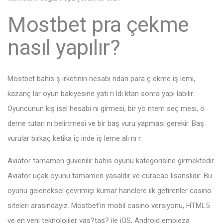
Mostbet pra çekme
nasıl yapılır?
Mostbet bahis ş irketinin hesabı ndan para ç ekme iş lemi,
kazanç lar oyun bakiyesine yatı rı ldı ktan sonra yapı labilir.
Oyuncunun kiş isel hesabı nı girmesi, bir yö ntem seç mesi, ö
deme tutarı nı belirtmesi ve bir baş vuru yapması gerekir. Baş
vurular birkaç ketika iç inde iş leme alı nı r.
Aviator tamamen güvenilir bahis oyunu kategorisine girmektedir.
Aviator uçak oyunu tamamen yasaldır ve curacao lisanslıdır. Bu
oyunu geleneksel çevrimiçi kumar hanelere ilk getirenler casino
siteleri arasındayız. Mostbet’in mobil casino versiyonu, HTML5
ve en yeni teknolojiler vas?tas? ile iOS, Android empieza