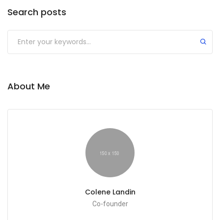
Search posts
About Me
Colene Landin
Co-founder