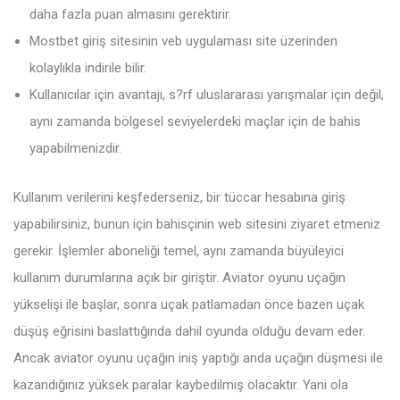
daha fazla puan almasını gerektirir.
Mostbet giriş sitesinin veb uygulaması site üzerinden
kolaylıkla indirile bilir.
Kullanıcılar için avantajı, s?rf uluslararası yarışmalar için değil,
aynı zamanda bölgesel seviyelerdeki maçlar için de bahis
yapabilmenizdir.
Kullanım verilerini keşfederseniz, bir tüccar hesabına giriş
yapabilirsiniz, bunun için bahisçinin web sitesini ziyaret etmeniz
gerekir. İşlemler aboneliği temel, aynı zamanda büyüleyici
kullanım durumlarına açık bir giriştir. Aviator oyunu uçağın
yükselişi ile başlar, sonra uçak patlamadan önce bazen uçak
düşüş eğrisini baslattığında dahil oyunda olduğu devam eder.
Ancak aviator oyunu uçağın iniş yaptığı anda uçağın düşmesi ile
kazandığınız yüksek paralar kaybedilmiş olacaktır. Yani ola