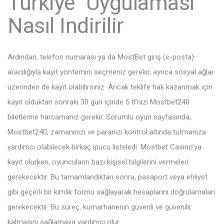
Türkiye ️ Uygulaması
Nasıl Indirilir
Ardından, telefon numarası ya da MostBet giriş (e-posta)
aracılığıyla kayıt yöntemini seçmeniz gerekir, ayrıca sosyal ağlar
üzerinden de kayıt olabilirsiniz. Ancak teklife hak kazanmak için
kayıt olduktan sonraki 30 gün içinde 5 tl’nizi Mostbet240
biletlerine harcamanız gerekir. Sorumlu oyun sayfasında,
Mostbet240, zamanınızı ve paranızı kontrol altında tutmanıza
yardımcı olabilecek birkaç ipucu listeledi. Mostbet Casino’ya
kayıt olurken, oyuncuların bazı kişisel bilgilerini vermeleri
gerekecektir. Bu tamamlandıktan sonra, pasaport veya ehliyet
gibi geçerli bir kimlik formu sağlayarak hesaplarını doğrulamaları
gerekecektir. Bu süreç, kumarhanenin güvenli ve güvenilir
kalmasını sağlamaya yardımcı olur.