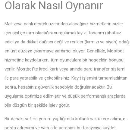
Olarak Nasıl Oynanır
Mail veya canlı destek üzerinden alacağınız hizmetlerin sizler
için acil çözüm olacağını vurgulamaktayız. Tasarım rahatsız
edici ya da dikkat dağıtıcı değil ve renkler (kırmızı ve siyah) odağı
en üst düzeye çıkarmaya yardımcı oluyor. Genellikle, Mostbet
hizmetine kaydolurken, tüm oyunculara bir hoşgeldin bonusu
verilir. Mostbet’te kredi kartı veya anında para transfer sistemi
ile para yatırabilir ve çekebilirsiniz. Kayıt işlemini tamamladıktan
sonra, hesabınız güvenlik sebebiyle doğrulanacaktır. Bu
uygulama optimize edilmiştir ve düşük performanslı araçlarda
bile düzgün bir şekilde işlev görür.
Bir dahaki sefere yorum yaptığımda kullanılmak üzere adımı, e-
posta adresimi ve web site adresimi bu tarayıcıya kaydet.