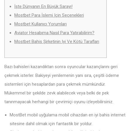
İşte Dünyanın En Büyük Sarayı!
Mostbet Para İşlemi Için Seçenekleri
Mostbet Kullanıcı Yorumları
Aviator Hesabıma Nasıl Para Yatırabilirim?
Mostbet Bahis Şirketinin Iyi Ve Kötü Tarafları
Bazı bahisleri kazandıktan sonra oyuncular kazançlarını geri
çekmek isterler. Bakiyeyi yenilemenin yanı sıra, çeşitli ödeme
sistemleri için hesaplardan para çekmek mümkündür.
Mükemmel bir şekilde zevk alabilecek veya belki de pek
tanınmayacak herhangi bir çevrimiçi oyunu izleyebilirsiniz.
MostBet mobil uyğulama mobil cihazdan en iyi bahis internet
sitesine dahil olmak için fantastik bir yoldur.