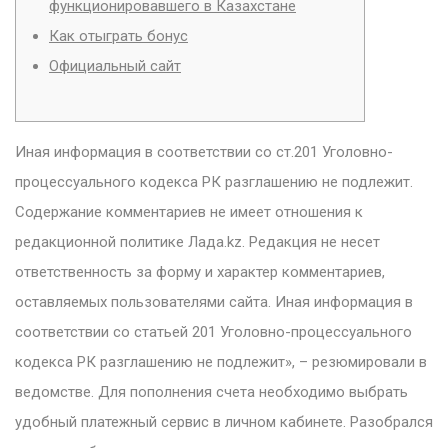
функционировавшего в Казахстане
Как отыграть бонус
Oфициальный сайт
Иная информация в соответствии со ст.201 Уголовно-
процессуального кодекса РК разглашению не подлежит.
Содержание комментариев не имеет отношения к
редакционной политике Лада.kz. Редакция не несет
ответственность за форму и характер комментариев,
оставляемых пользователями сайта. Иная информация в
соответствии со статьей 201 Уголовно-процессуального
кодекса РК разглашению не подлежит», – резюмировали в
ведомстве. Для пополнения счета необходимо выбрать
удобный платежный сервис в личном кабинете. Разобрался