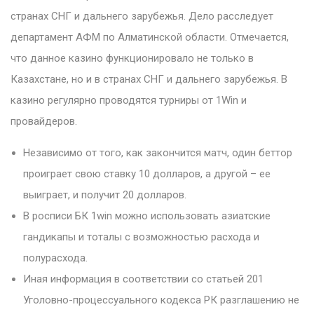
странах СНГ и дальнего зарубежья. Дело расследует
департамент АФМ по Алматинской области. Отмечается,
что данное казино функционировало не только в
Казахстане, но и в странах СНГ и дальнего зарубежья. В
казино регулярно проводятся турниры от 1Win и
провайдеров.
Независимо от того, как закончится матч, один беттор
проиграет свою ставку 10 долларов, а другой – ее
выиграет, и получит 20 долларов.
В росписи БК 1win можно использовать азиатские
гандикапы и тоталы с возможностью расхода и
полурасхода.
Иная информация в соответствии со статьей 201
Уголовно-процессуального кодекса РК разглашению не