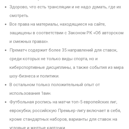
Здорово, что есть трансляции и не надо думать, где их
смотреть.
Все права на материалы, находящиеся на сайте,
защищены в соответствии с Законом РК «Об авторском
и смежных правах».
Прематч содержит более 35 направлений для ставок,
среди которых не только виды спорта, но и
киберспортивные дисциплины, а также события из мира
шоу-бизнеса и политики.
В остальном только положительный опыт от
использования 1вин.
Футбольная роспись на матчи топ-5 европейских лиг,
еврокубки, российскую Премьер-лигу включает в себя,
кроме стандартных наборов, варианты для ставок на
угловые и желтые карточки.