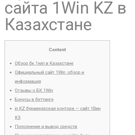
сайта 1Win KZ в
Казахстане
Content
Обзор бк 1win в Казахстане
Официальный сайт 1Win: обзор и
информация
Отзывы о БК 1Win
Бонусы в беттинге
in KZ букмекерская контора — сайт 1Вин
КЗ
Пополнение и вывод средств