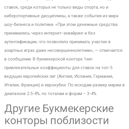
ставок, среди которых не только виды спорта, но и
киберспортивные дисциплины, а также события из мира
шоу-бизнеса и политики. «При этом денежные средства
принимались через интернет-эквайринг и без
аутентификации, что позволяло принимать участие в
азартных играх даже несовершеннолетним», — отмечается
в сообщении. В букмекерской конторе 1win
привлекательные коэффициенты для ставок на топ-5
ведущих европейских лиг (Англия, Испания, Германия,
Италия, Франция) и еврокубки. По исходам размер маржи в
диапазоне 2.5-4%, по тоталам и форам – 3-4%.
Другие Букмекерские
конторы поблизости