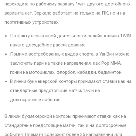
переходите по рабочему зеркалу 1win, другого достойного
варианта нет. Зеркало работает не только на ПК, но и на
портативных устройствах.
По факту незаконной деятельности онлайн-казино 1WIN
начато досудебное расследование.
Помимо востребованных видов спорта, в УанВин можно
заключить пари на такие направления, как Pop MMA,
гонки на мотоциклах, флорбол, кабадди, бадминтон.
В линии букмекерской конторы принимают ставки как на
стандартные предстоящие матчи, так и на
долгосрочные события.
В линии букмекерской конторы принимают ставки как на
стандартные предстоящие матчи, так и на долгосрочные
события. Прематч содержит более 35 направлений для