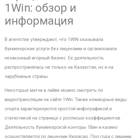
1Win: обзор и
информация
В агентстве утверждают, что 1WIN оказывала
букмекерские услуги без лицензиии и организовала
незаконный игорный бизнес. Ее деятельность
распространялась не только на Казахстан, но и на
зарубежные страны.
Некоторые матчи в лайве можно смотреть по
видеотрансляции на сайте 1Win. Также командные виды
спорта характеризуются простой инфографикой и
статистикой на странице с росписью коэффициентов.
Деятельность букмекерской конторы 1Вин и казино
осуществляется по лицензии Кюрасао. Пол года с лишним