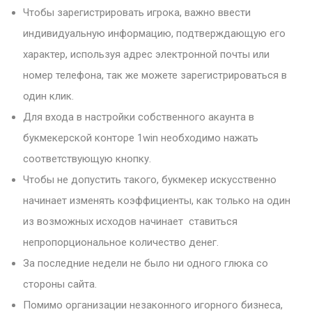
Чтобы зарегистрировать игрока, важно ввести
индивидуальную информацию, подтверждающую его
характер, используя адрес электронной почты или
номер телефона, так же можете зарегистрироваться в
один клик.
Для входа в настройки собственного акаунта в
букмекерской конторе 1win необходимо нажать
соответствующую кнопку.
Чтобы не допустить такого, букмекер искусственно
начинает изменять коэффициенты, как только на один
из возможных исходов начинает ставиться
непропорциональное количество денег.
За последние недели не было ни одного глюка со
стороны сайта.
Помимо организации незаконного игорного бизнеса,