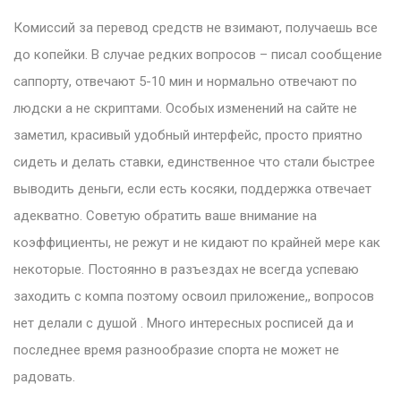
Комиссий за перевод средств не взимают, получаешь все
до копейки. В случае редких вопросов – писал сообщение
саппорту, отвечают 5-10 мин и нормально отвечают по
людски а не скриптами. Особых изменений на сайте не
заметил, красивый удобный интерфейс, просто приятно
сидеть и делать ставки, единственное что стали быстрее
выводить деньги, если есть косяки, поддержка отвечает
адекватно. Советую обратить ваше внимание на
коэффициенты, не режут и не кидают по крайней мере как
некоторые. Постоянно в разъездах не всегда успеваю
заходить с компа поэтому освоил приложение,, вопросов
нет делали с душой . Много интересных росписей да и
последнее время разнообразие спорта не может не
радовать.