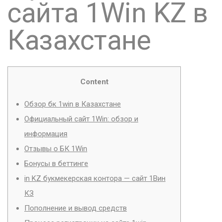
сайта 1Win KZ в
Казахстане
Content
Обзор бк 1win в Казахстане
Официальный сайт 1Win: обзор и
информация
Отзывы о БК 1Win
Бонусы в беттинге
in KZ букмекерская контора — сайт 1Вин
КЗ
Пополнение и вывод средств