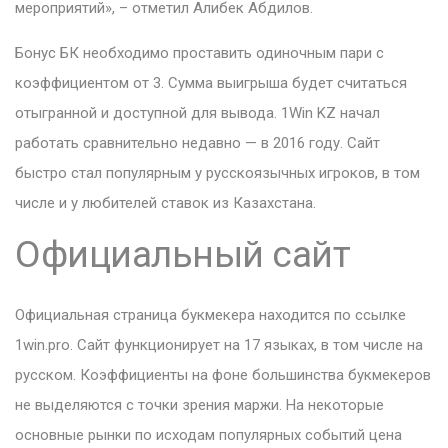
мероприятий», – отметил Алибек Абдилов.
Бонус БК необходимо проставить одиночным пари с
коэффициентом от 3. Сумма выигрыша будет считаться
отыгранной и доступной для вывода. 1Win KZ начал
работать сравнительно недавно — в 2016 году. Сайт
быстро стал популярным у русскоязычных игроков, в том
числе и у любителей ставок из Казахстана.
Oфициальный сайт
Официальная страница букмекера находится по ссылке
1win.pro. Сайт функционирует на 17 языках, в том числе на
русском. Коэффициенты на фоне большинства букмекеров
не выделяются с точки зрения маржи. На некоторые
основные рынки по исходам популярных событий цена