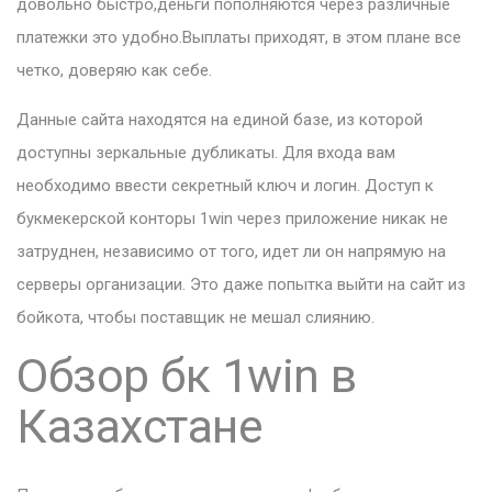
довольно быстро,деньги пополняются через различные
платежки это удобно.Выплаты приходят, в этом плане все
четко, доверяю как себе.
Данные сайта находятся на единой базе, из которой
доступны зеркальные дубликаты. Для входа вам
необходимо ввести секретный ключ и логин. Доступ к
букмекерской конторы 1win через приложение никак не
затруднен, независимо от того, идет ли он напрямую на
серверы организации. Это даже попытка выйти на сайт из
бойкота, чтобы поставщик не мешал слиянию.
Обзор бк 1win в
Казахстане