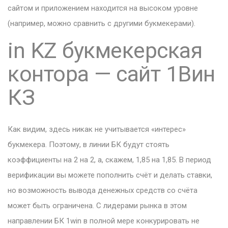
сайтом и приложением находится на высоком уровне
(например, можно сравнить с другими букмекерами).
in KZ букмекерская
контора — сайт 1Вин
КЗ
Как видим, здесь никак не учитывается «интерес»
букмекера. Поэтому, в линии БК будут стоять
коэффициенты на 2 на 2, а, скажем, 1,85 на 1,85. В период
верификации вы можете пополнить счёт и делать ставки,
но возможность вывода денежных средств со счёта
может быть ограничена. С лидерами рынка в этом
направлении БК 1win в полной мере конкурировать не