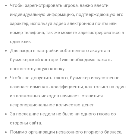
Чтобы зарегистрировать игрока, важно ввести
индивидуальную информацию, подтверждающую его
характер, используя адрес электронной почты или
номер телефона, так же можете зарегистрироваться в
один клик.
Для входа в настройки собственного акаунта в
букмекерской конторе 1win необходимо нажать
соответствующую кнопку.
Чтобы не допустить такого, букмекер искусственно
начинает изменять коэффициенты, как только на один
из возможных исходов начинает ставиться
непропорциональное количество денег.
За последние недели не было ни одного глюка со
стороны сайта.
Помимо организации незаконного игорного бизнеса,