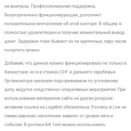
на выигрыш. Профессиональная поддержка,
безукоризненно функционирующая, дополняет
положительное впечатление об этой конторе. В общем, я
полностью удовлетворен и получаю моментальный вывод
денег. Задержки тоже бывают но не критичные, пару часов
потерпеть можно.
Добавим, что данное казино функционировало не только в
Казахстане, но и в странах СНГ и дальнего зарубежья.
Организатора признали подозреваемым по уголовному
делу, ведутся следственно-оперативные мероприятия. При
использовании материалов сайта на других ресурсах
активная ссылка на Legalbet обязательна. Роспись в Live не
самая широкая, наполнение зависит от уровня лиги и
события. В росписи БК 1win можно использовать