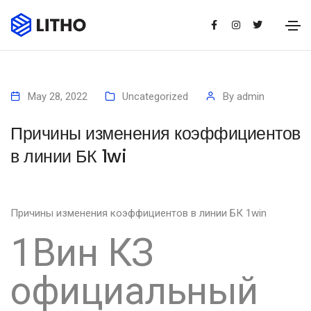
May 28, 2022
Uncategorized
By
admin
Причины изменения коэффициентов
в линии БК 1wi
Причины изменения коэффициентов в линии БК 1win
1Вин КЗ
официальный