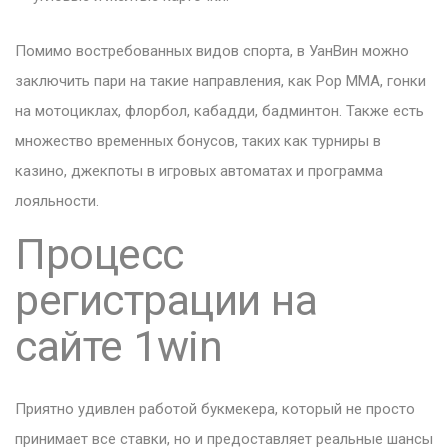
Помимо востребованных видов спорта, в УанВин можно
заключить пари на такие направления, как Pop MMA, гонки
на мотоциклах, флорбол, кабадди, бадминтон. Также есть
множество временных бонусов, таких как турниры в
казино, джекпоты в игровых автоматах и программа
лояльности.
Процесс
регистрации на
сайте 1win
Приятно удивлен работой букмекера, который не просто
принимает все ставки, но и предоставляет реальные шансы