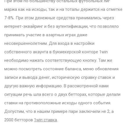
При этом по большинству остальных футбольных лиг
маржа как на исходы, так и на тоталы держится на отметке
7-8%. При этом денежные средства принимались через
интернет-эквайринг и без аутентификации, что позволяло
принимать участие в азартных играх даже
несовершеннолетним. Для входа в настройки
собственного акаунта в букмекерской конторе 1win
необходимо нажать соответствующую кнопку. Там же
можно посмотреть состояние баланса, меню обновления
записи и вывода денег, историческую справку ставок и
другую важную информацию. В рассмотренной нами
ситуации речь шла всего о двух бетторах, которые делали
ставки на противоположные исходы одного события.
Допустим, что в нашем примере пари заключили не 2, а
2000 бетторов
1win ставка
.