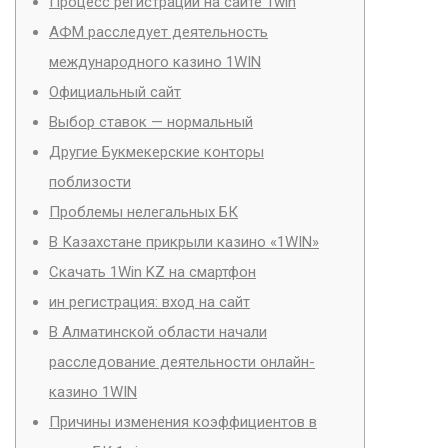
Процесс регистрации на сайте 1win
АФМ расследует деятельность
международного казино 1WIN
Oфициальный сайт
Выбор ставок — нормальный
Другие Букмекерские конторы
поблизости
Проблемы нелегальных БК
В Казахстане прикрыли казино «1WIN»
Скачать 1Win KZ на смартфон
ин регистрация: вход на сайт
В Алматинской области начали
расследование деятельности онлайн-
казино 1WIN
Причины изменения коэффициентов в