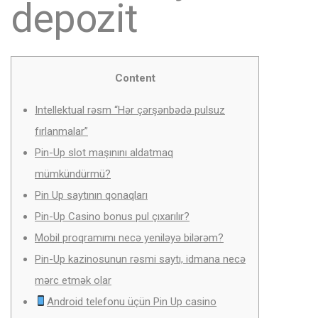
depozit
Content
Intellektual rəsm “Hər çərşənbədə pulsuz
fırlanmalar”
Pin-Up slot maşınını aldatmaq
mümkündürmü?
Pin Up saytının qonaqları
Pin-Up Casino bonus pul çıxarılır?
Mobil proqramımı necə yeniləyə bilərəm?
Pin-Up kazinosunun rəsmi saytı, idmana necə
mərc etmək olar
Android telefonu üçün Pin Up casino