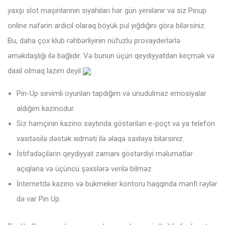
yaxşı slot maşınlarının siyahıları hər gün yenilənir və siz Pinup
online nəfərin ardıcıl olaraq böyük pul yığdığını görə bilərsiniz.
Bu, daha çox klub rəhbərliyinin nüfuzlu provayderlərlə
əməkdaşlığı ilə bağlıdır. Və bunun üçün qeydiyyatdan keçmək və
daxil olmaq lazım deyil
.
Pin-Up sevimli oyunları tapdığım və unudulmaz emosiyalar
aldığım kazinodur.
Siz həmçinin kazino saytında göstərilən e-poçt və ya telefon
vasitəsilə dəstək xidməti ilə əlaqə saxlaya bilərsiniz.
İstifadəçilərin qeydiyyat zamanı göstərdiyi məlumatlar
açıqlana və üçüncü şəxslərə verilə bilməz.
İnternetdə kazino və bukmeker kontoru haqqında mənfi rəylər
də var Pin Up.