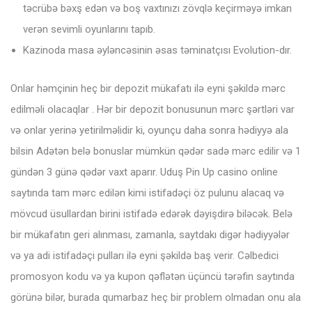
təcrübə bəxş edən və boş vaxtınızı zövqlə keçirməyə imkan
verən sevimli oyunlarını tapıb.
Kazinoda masa əyləncəsinin əsas təminatçısı Evolution-dır.
Onlar həmçinin heç bir depozit mükafatı ilə eyni şəkildə mərc
edilməli olacaqlar . Hər bir depozit bonusunun mərc şərtləri var
və onlar yerinə yetirilməlidir ki, oyunçu daha sonra hədiyyə ala
bilsin Adətən belə bonuslar mümkün qədər sadə mərc edilir və 1
gündən 3 günə qədər vaxt aparır. Uduş Pin Up casino online
saytında tam mərc edilən kimi istifadəçi öz pulunu alacaq və
mövcud üsullardan birini istifadə edərək dəyişdirə biləcək. Belə
bir mükafatın geri alınması, zamanla, saytdakı digər hədiyyələr
və ya adi istifadəçi pulları ilə eyni şəkildə baş verir. Cəlbedici
promosyon kodu və ya kupon qəflətən üçüncü tərəfin saytında
görünə bilər, burada qumarbaz heç bir problem olmadan onu ala