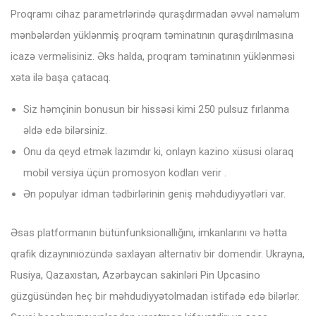
Proqramı cihaz parametrlərində quraşdırmadan əvvəl naməlum
mənbələrdən yüklənmiş proqram təminatının quraşdırılmasına
icazə verməlisiniz. Əks halda, proqram təminatının yüklənməsi
xəta ilə başa çatacaq.
Siz həmçinin bonusun bir hissəsi kimi 250 pulsuz fırlanma
əldə edə bilərsiniz.
Onu da qeyd etmək lazımdır ki, onlayn kazino xüsusi olaraq
mobil versiya üçün promosyon kodları verir .
Ən populyar idman tədbirlərinin geniş məhdudiyyətləri var.
Əsas platformanın bütünfunksionallığını, imkanlarını və hətta
qrafik dizaynınıözündə saxlayan alternativ bir domendir. Ukrayna,
Rusiya, Qazaxıstan, Azərbaycan sakinləri Pin Upcasino
güzgüsündən heç bir məhdudiyyətolmadan istifadə edə bilərlər.