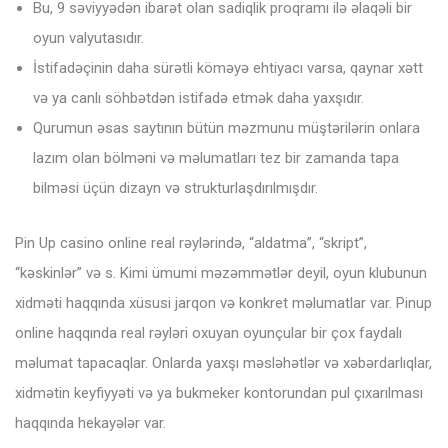
Bu, 9 səviyyədən ibarət olan sadiqlik proqramı ilə əlaqəli bir
oyun valyutasıdır.
İstifadəçinin daha sürətli köməyə ehtiyacı varsa, qaynar xətt
və ya canlı söhbətdən istifadə etmək daha yaxşıdır.
Qurumun əsas saytının bütün məzmunu müştərilərin onlara
lazım olan bölməni və məlumatları tez bir zamanda tapa
bilməsi üçün dizayn və strukturlaşdırılmışdır.
Pin Up casino online real rəylərində, “aldatma”, “skript”,
“kəskinlər” və s. Kimi ümumi məzəmmətlər deyil, oyun klubunun
xidməti haqqında xüsusi jarqon və konkret məlumatlar var. Pinup
online haqqında real rəyləri oxuyan oyunçular bir çox faydalı
məlumat tapacaqlar. Onlarda yaxşı məsləhətlər və xəbərdarlıqlar,
xidmətin keyfiyyəti və ya bukmeker kontorundan pul çıxarılması
haqqında hekayələr var.