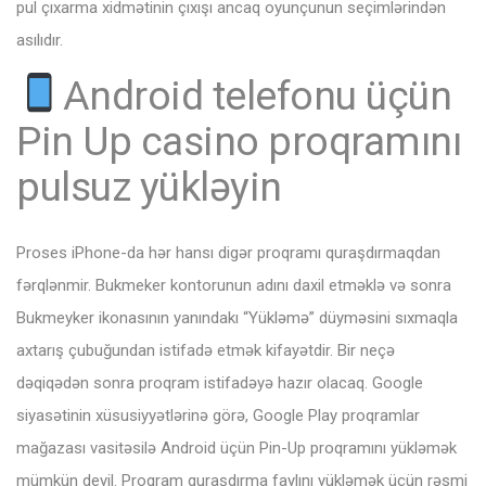
pul çıxarma xidmətinin çıxışı ancaq oyunçunun seçimlərindən
asılıdır.
Android telefonu üçün
Pin Up casino proqramını
pulsuz yükləyin
Proses iPhone-da hər hansı digər proqramı quraşdırmaqdan
fərqlənmir. Bukmeker kontorunun adını daxil etməklə və sonra
Bukmeyker ikonasının yanındakı “Yükləmə” düyməsini sıxmaqla
axtarış çubuğundan istifadə etmək kifayətdir. Bir neçə
dəqiqədən sonra proqram istifadəyə hazır olacaq. Google
siyasətinin xüsusiyyətlərinə görə, Google Play proqramlar
mağazası vasitəsilə Android üçün Pin-Up proqramını yükləmək
mümkün deyil. Proqram quraşdırma faylını yükləmək üçün rəsmi