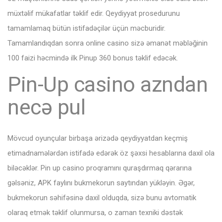
müxtəlif mükafatlar təklif edir. Qeydiyyat prosedurunu
tamamlamaq bütün istifadəçilər üçün məcburidir.
Tamamlandıqdan sonra online casino sizə əmanət məbləğinin
100 faizi həcmində ilk Pinup 360 bonus təklif edəcək.
Pin-Up casino azndan
necə pul
Mövcud oyunçular birbaşa ərizədə qeydiyyatdan keçmiş
etimadnamələrdən istifadə edərək öz şəxsi hesablarına daxil ola
biləcəklər. Pin up casino proqramını quraşdırmaq qərarına
gəlsəniz, APK faylını bukmekorun saytından yükləyin. Əgər,
bukmekorun səhifəsinə daxil olduqda, sizə bunu avtomatik
olaraq etmək təklif olunmursa, o zaman texniki dəstək