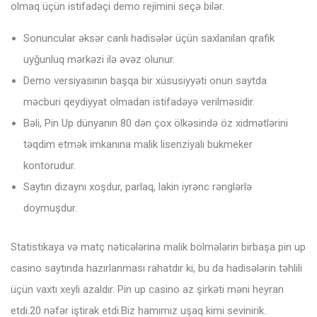
olmaq üçün istifadəçi demo rejimini seçə bilər.
Sonuncular əksər canlı hadisələr üçün saxlanılan qrafik
uyğunluq mərkəzi ilə əvəz olunur.
Demo versiyasının başqa bir xüsusiyyəti onun saytda
məcburi qeydiyyat olmadan istifadəyə verilməsidir.
Bəli, Pin Up dünyanın 80 dən çox ölkəsində öz xidmətlərini
təqdim etmək imkanına malik lisenziyalı bukmeker
kontorudur.
Saytın dizaynı xoşdur, parlaq, lakin iyrənc rənglərlə
doymuşdur.
Statistikaya və matç nəticələrinə malik bölmələrin birbaşa pin up
casino saytında hazırlanması rahatdır ki, bu da hadisələrin təhlili
üçün vaxtı xeyli azaldır. Pin up casino az şirkəti məni heyran
etdi.20 nəfər iştirak etdi.Biz hamımız uşaq kimi sevinirik.