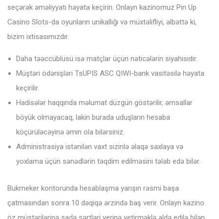
seçərək əməliyyatı həyata keçirin. Onlayn kazinomuz Pin Up
Casino Slots-da oyunların unikallığı və müxtəlifliyi, əlbəttə ki,
bizim ixtisasımızdır.
Daha təəccüblüsü isə matçlar üçün nəticələrin siyahısıdır.
Müştəri ödənişləri TsUPIS ASC QIWI-bank vasitəsilə həyata
keçirilir.
Hadisələr haqqında məlumat düzgün göstərilir, əmsallar
böyük olmayacaq, lakin burada uduşların hesaba
köçürüləcəyinə əmin ola bilərsiniz.
Administrasiya istənilən vaxt sizinlə əlaqə saxlaya və
yoxlama üçün sənədlərin təqdim edilməsini tələb edə bilər.
Bukmeker kontorunda hesablaşma yarışın rəsmi başa
çatmasından sonra 10 dəqiqə ərzində baş verir. Onlayn kazino
öz müştərilərinə sadə şərtləri yerinə yetirməklə əldə edilə bilən