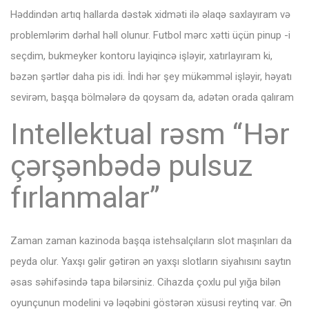
Həddindən artıq hallarda dəstək xidməti ilə əlaqə saxlayıram və
problemlərim dərhal həll olunur. Futbol mərc xətti üçün pinup -i
seçdim, bukmeyker kontoru layiqincə işləyir, xatırlayıram ki,
bəzən şərtlər daha pis idi. İndi hər şey mükəmməl işləyir, həyatı
sevirəm, başqa bölmələrə də qoysam da, adətən orada qalıram
Intellektual rəsm “Hər
çərşənbədə pulsuz
fırlanmalar”
Zaman zaman kazinoda başqa istehsalçıların slot maşınları da
peyda olur. Yaxşı gəlir gətirən ən yaxşı slotların siyahısını saytın
əsas səhifəsində tapa bilərsiniz. Cihazda çoxlu pul yığa bilən
oyunçunun modelini və ləqəbini göstərən xüsusi reytinq var. Ən