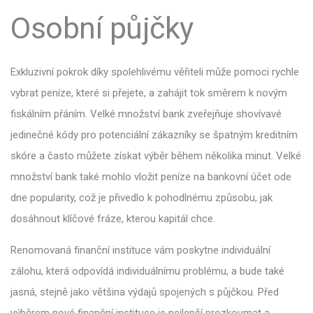
Osobní půjčky
Exkluzivní pokrok díky spolehlivému věřiteli může pomoci rychle
vybrat peníze, které si přejete, a zahájit tok směrem k novým
fiskálním přáním. Velké množství bank zveřejňuje shovívavé
jedinečné kódy pro potenciální zákazníky se špatným kreditním
skóre a často můžete získat výběr během několika minut. Velké
množství bank také mohlo vložit peníze na bankovní účet ode
dne popularity, což je přivedlo k pohodlnému způsobu, jak
dosáhnout klíčové fráze, kterou kapitál chce.
Renomovaná finanční instituce vám poskytne individuální
zálohu, která odpovídá individuálnímu problému, a bude také
jasná, stejně jako většina výdajů spojených s půjčkou. Před
výběrem nové finanční instituce je nejlepší prozkoumat a