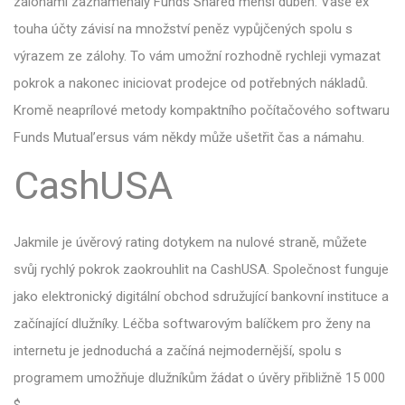
zálohami zaznamenaly Funds Shared menší duben. Vaše ex
touha účty závisí na množství peněz vypůjčených spolu s
výrazem ze zálohy. To vám umožní rozhodně rychleji vymazat
pokrok a nakonec iniciovat prodejce od potřebných nákladů.
Kromě neaprílové metody kompaktního počítačového softwaru
Funds Mutual’ersus vám někdy může ušetřit čas a námahu.
CashUSA
Jakmile je úvěrový rating dotykem na nulové straně, můžete
svůj rychlý pokrok zaokrouhlit na CashUSA. Společnost funguje
jako elektronický digitální obchod sdružující bankovní instituce a
začínající dlužníky. Léčba softwarovým balíčkem pro ženy na
internetu je jednoduchá a začíná nejmodernější, spolu s
programem umožňuje dlužníkům žádat o úvěry přibližně 15 000
$.