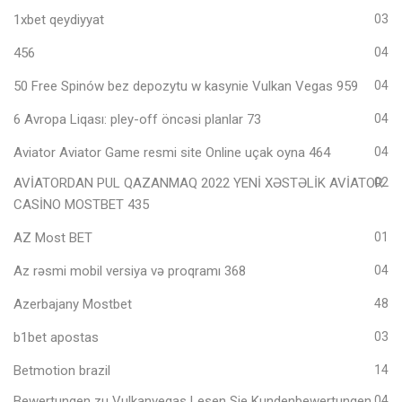
1xbet qeydiyyat
03
456
04
50 Free Spinów bez depozytu w kasynie Vulkan Vegas 959
04
6 Avropa Liqası: pley-off öncəsi planlar 73
04
Aviator Aviator Game resmi site Online uçak oyna 464
04
AVİATORDAN PUL QAZANMAQ 2022 YENİ XƏSTƏLİK AVİATOR
02
CASİNO MOSTBET 435
AZ Most BET
01
Az rəsmi mobil versiya və proqramı 368
04
Azerbajany Mostbet
48
b1bet apostas
03
Betmotion brazil
14
Bewertungen zu Vulkanvegas Lesen Sie Kundenbewertungen
04