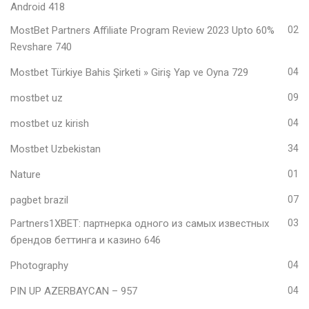
Android 418
MostBet Partners Affiliate Program Review 2023 Upto 60%
02
Revshare 740
Mostbet Türkiye Bahis Şirketi » Giriş Yap ve Oyna 729
04
mostbet uz
09
mostbet uz kirish
04
Mostbet Uzbekistan
34
Nature
01
pagbet brazil
07
Partners1XBET: партнерка одного из самых известных
03
брендов беттинга и казино 646
Photography
04
PIN UP AZERBAYCAN – 957
04