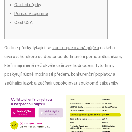
Osobní půjčky
Peníze Vzájemné
CashUSA
On-line půjčky týkající se
zaplo opakovaná půjčka
nízkého
úvěrového skóre se dostanou do finanční pomoci dlužníkům,
kteří mají méně než skvělé úvěrové hodnocení.
Tyto firmy
poskytují různé možnosti předem, konkurenční poplatky a
začínající jazyk a začínají uspokojovat soukromé zákazníky.