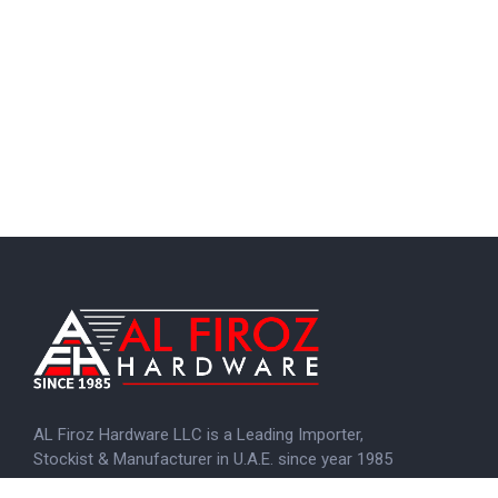
AL Firoz Hardware LLC is a Leading Importer,
Stockist & Manufacturer in U.A.E. since year 1985