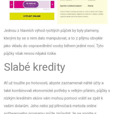
Jednou z hlavních výhod rychlých půjček by byly plameny,
kterými by se s nimi dalo manipulovat, a to z příjmu obvykle
jako vkladu do ospravedlnění osoby během jediné noci. Tyto
půjčky však nesou nějaká rizika.
Slabé kredity
Ať už toužíte po hotovosti, abyste zaznamenali náhlé účty a
také kombinovali ekonomické potřeby s velkým přáním, půjčky s
nízkým kreditním skóre vám mohou pomoci vrátit se zpět k
vašim dolarům. Jeho nebo její přímočará metoda online
softwarového programu může způsobit, že se spojíte s