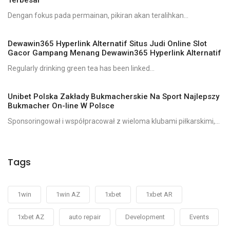
Dengan fokus pada permainan, pikiran akan teralihkan...
Dewawin365 Hyperlink Alternatif Situs Judi Online Slot
Gacor Gampang Menang Dewawin365 Hyperlink Alternatif
Regularly drinking green tea has been linked...
Unibet Polska Zakłady Bukmacherskie Na Sport Najlepszy
Bukmacher On-line W Polsce
Sponsoringował i współpracował z wieloma klubami piłkarskimi,...
Tags
1win
1win AZ
1xbet
1xbet AR
1xbet AZ
auto repair
Development
Events