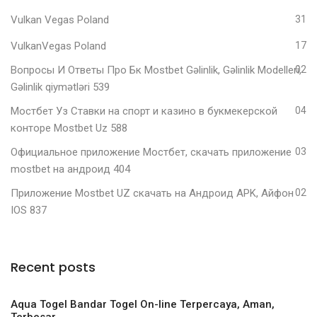
Vulkan Vegas Poland
31
VulkanVegas Poland
17
Вопросы И Ответы Про Бк Mostbet Gəlinlik, Gəlinlik Modelleri,
02
Gəlinlik qiymətləri 539
Мостбет Уз Ставки на спорт и казино в букмекерской
04
конторе Mostbet Uz 588
Официальное приложение Мостбет, скачать приложение
03
mostbet на андроид 404
Приложение Mostbet UZ скачать на Андроид APK, Айфон
02
IOS 837
Recent posts
Aqua Togel Bandar Togel On-line Terpercaya, Aman,
Terbesar