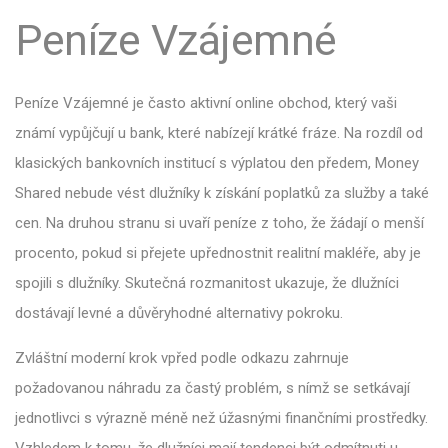
Peníze Vzájemné
Peníze Vzájemné je často aktivní online obchod, který vaši
známí vypůjčují u bank, které nabízejí krátké fráze. Na rozdíl od
klasických bankovních institucí s výplatou den předem, Money
Shared nebude vést dlužníky k získání poplatků za služby a také
cen. Na druhou stranu si uvaří peníze z toho, že žádají o menší
procento, pokud si přejete upřednostnit realitní makléře, aby je
spojili s dlužníky. Skutečná rozmanitost ukazuje, že dlužníci
dostávají levné a důvěryhodné alternativy pokroku.
Zvláštní moderní krok vpřed podle odkazu zahrnuje
požadovanou náhradu za častý problém, s nímž se setkávají
jednotlivci s výrazně méně než úžasnými finančními prostředky.
Vzhledem k tomu, že dlužníci mají tendenci být odmítnuti u