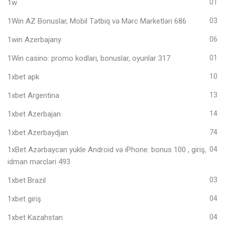
1w
01
1Win AZ Bonuslar, Mobil Tətbiq və Mərc Marketləri 686
03
1win Azerbajany
06
1Win casino: promo kodları, bonuslar, oyunlar 317
01
1xbet apk
10
1xbet Argentina
13
1xbet Azerbajan
14
1xbet Azerbaydjan
74
1xBet Azərbaycan yükle Android və iPhone: bonus 100 , giriş,
04
idman mərcləri 493
1xbet Brazil
03
1xbet giriş
04
1xbet Kazahstan
04