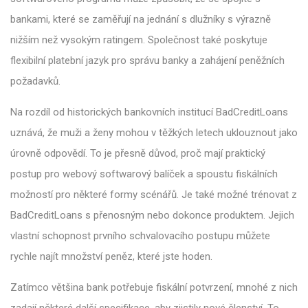
bankami, které se zaměřují na jednání s dlužníky s výrazně
nižším než vysokým ratingem. Společnost také poskytuje
flexibilní platební jazyk pro správu banky a zahájení peněžních
požadavků.
Na rozdíl od historických bankovních institucí BadCreditLoans
uznává, že muži a ženy mohou v těžkých letech uklouznout jako
úrovně odpovědí. To je přesně důvod, proč mají praktický
postup pro webový softwarový balíček a spoustu fiskálních
možností pro některé formy scénářů. Je také možné trénovat z
BadCreditLoans s přenosným nebo dokonce produktem. Jejich
vlastní schopnost prvního schvalovacího postupu můžete
rychle najít množství peněz, které jste hoden.
Zatímco většina bank potřebuje fiskální potvrzení, mnohé z nich
zadají některé další specifikace, aby zjistily nové členství. To