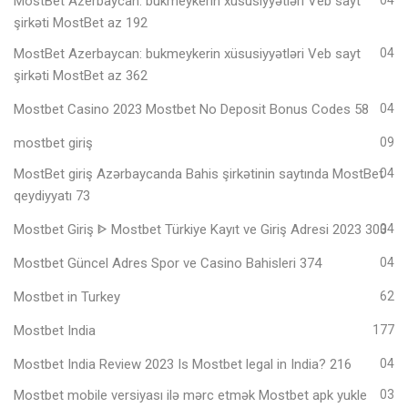
MostBet Azerbaycan: bukmeykerin xüsusiyyətləri Veb sayt
şirkəti MostBet az 192
MostBet Azerbaycan: bukmeykerin xüsusiyyətləri Veb sayt
04
şirkəti MostBet az 362
Mostbet Casino 2023 Mostbet No Deposit Bonus Codes 58
04
mostbet giriş
09
MostBet giriş Azərbaycanda Bahis şirkətinin saytında MostBet
04
qeydiyyatı 73
Mostbet Giriş ᐈ Mostbet Türkiye Kayıt ve Giriş Adresi 2023 303
04
Mostbet Güncel Adres Spor ve Casino Bahisleri 374
04
Mostbet in Turkey
62
Mostbet India
177
Mostbet India Review 2023 Is Mostbet legal in India? 216
04
Mostbet mobile versiyası ilə mərc etmək Mostbet apk yukle
03