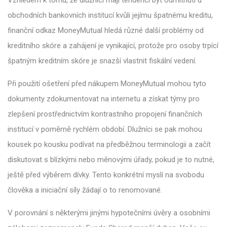
obchodních bankovních institucí kvůli jejímu špatnému kreditu,
finanční odkaz MoneyMutual hledá různé další problémy od
kreditního skóre a zahájení je vynikající, protože pro osoby trpící
špatným kreditním skóre je snazší vlastnit fiskální vedení.
Při použití ošetření před nákupem MoneyMutual mohou tyto
dokumenty zdokumentovat na internetu a získat týmy pro
zlepšení prostřednictvím kontrastního propojení finančních
institucí v poměrně rychlém období. Dlužníci se pak mohou
kousek po kousku podívat na předběžnou terminologii a začít
diskutovat s blízkými nebo měnovými úřady, pokud je to nutné,
ještě před výběrem dívky. Tento konkrétní myslí na svobodu
člověka a iniciační síly žádají o to renomované.
V porovnání s některými jinými hypotečními úvěry a osobními