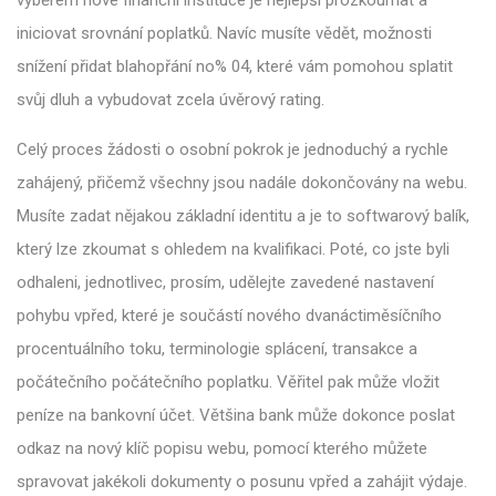
iniciovat srovnání poplatků. Navíc musíte vědět, možnosti
snížení přidat blahopřání no% 04, které vám pomohou splatit
svůj dluh a vybudovat zcela úvěrový rating.
Celý proces žádosti o osobní pokrok je jednoduchý a rychle
zahájený, přičemž všechny jsou nadále dokončovány na webu.
Musíte zadat nějakou základní identitu a je to softwarový balík,
který lze zkoumat s ohledem na kvalifikaci. Poté, co jste byli
odhaleni, jednotlivec, prosím, udělejte zavedené nastavení
pohybu vpřed, které je součástí nového dvanáctiměsíčního
procentuálního toku, terminologie splácení, transakce a
počátečního počátečního poplatku. Věřitel pak může vložit
peníze na bankovní účet. Většina bank může dokonce poslat
odkaz na nový klíč popisu webu, pomocí kterého můžete
spravovat jakékoli dokumenty o posunu vpřed a zahájit výdaje.