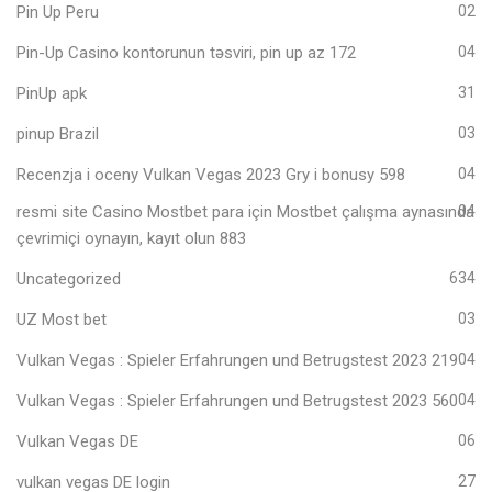
Pin Up Peru
02
Pin-Up Casino kontorunun təsviri, pin up az 172
04
PinUp apk
31
pinup Brazil
03
Recenzja i oceny Vulkan Vegas 2023 Gry i bonusy 598
04
resmi site Casino Mostbet para için Mostbet çalışma aynasında
04
çevrimiçi oynayın, kayıt olun 883
Uncategorized
634
UZ Most bet
03
Vulkan Vegas ️: Spieler Erfahrungen und Betrugstest 2023 219
04
Vulkan Vegas ️: Spieler Erfahrungen und Betrugstest 2023 560
04
Vulkan Vegas DE
06
vulkan vegas DE login
27