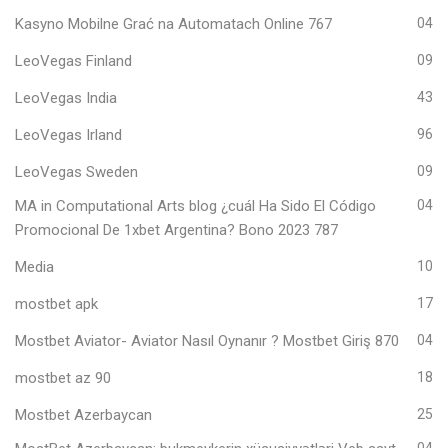
Kasyno Mobilne Grać na Automatach Online 767
04
LeoVegas Finland
09
LeoVegas India
43
LeoVegas Irland
96
LeoVegas Sweden
09
MA in Computational Arts blog ¿cuál Ha Sido El Código
04
Promocional De 1xbet Argentina? Bono 2023 787
Media
10
mostbet apk
17
Mostbet Aviator- Aviator Nasıl Oynanır ? Mostbet Giriş 870
04
mostbet az 90
18
Mostbet Azerbaycan
25
04