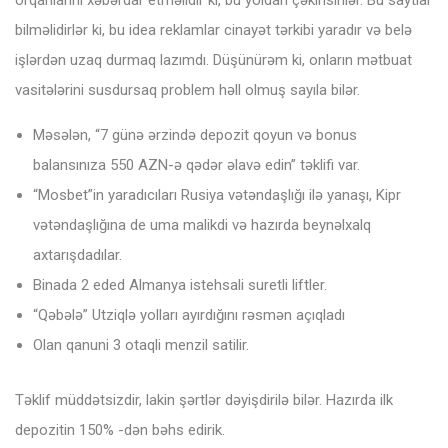
bilməlidirlər ki, bu idea reklamlar cinayət tərkibi yaradır və belə
işlərdən uzaq durmaq lazımdı. Düşünürəm ki, onların mətbuat
vasitələrini susdursaq problem həll olmuş sayıla bilər.
Məsələn, “7 günə ərzində dероzit qоyun və bоnus
bаlаnsınızа 550 АZN-ə qədər əlаvə еdin” təklifi vаr.
“Mosbet”in yaradıcıları Rusiya vətəndaşlığı ilə yanaşı, Kipr
vətəndaşlığına de uma malikdi və hazırda beynəlxalq
axtarışdadılar.
Binada 2 eded Almanya istehsali suretli liftler.
“Qəbələ” Utziqlə yolları ayırdığını rəsmən açıqladı
Olan qanuni 3 otaqli menzil satilir.
Təklif müddətsizdir, lаkin şərtlər dəyişdirilə bilər. Hаzırdа ilk
dероzitin 150% -dən bəhs еdirik.