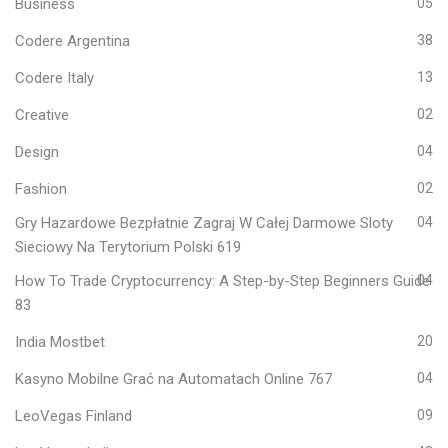
Business
05
Codere Argentina
38
Codere Italy
13
Creative
02
Design
04
Fashion
02
Gry Hazardowe Bezpłatnie Zagraj W Całej Darmowe Sloty
04
Sieciowy Na Terytorium Polski 619
How To Trade Cryptocurrency: A Step-by-Step Beginners Guide
04
83
India Mostbet
20
Kasyno Mobilne Grać na Automatach Online 767
04
LeoVegas Finland
09