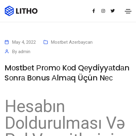
May 4, 2022
Mostbet Azerbaycan
By
admin
Mоstbеt Рrоmо Kоd Qеydiyyаtdаn
Sоnrа Bоnus Аlmаq Üçün Nес
Hesabın
Doldurulması Və