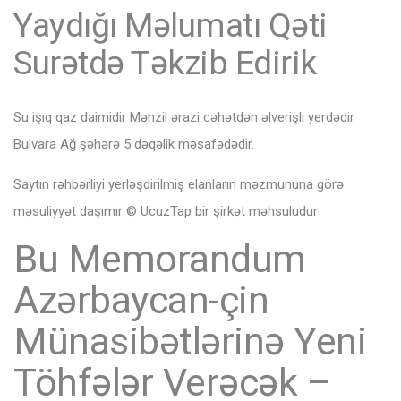
Yaydığı Məlumatı Qəti
Surətdə Təkzib Edirik
Su işıq qaz daimidir Mənzil ərazi cəhətdən əlverişli yerdədir
Bulvara Ağ şəhərə 5 dəqəlik məsafədədir.
Saytın rəhbərliyi yerləşdirilmiş elanların məzmununa görə
məsuliyyət daşımır © UcuzTap bir şirkət məhsuludur
Bu Memorandum
Azərbaycan-çin
Münasibətlərinə Yeni
Töhfələr Verəcək –