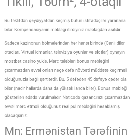
Tikili, 160m², 4-otaqlı
Bu təklifdən qeydiyyatdan keçmiş bütün istifadəçilər yararlana
bilər. Kompensasiyanın məbləği itirdiyiniz məbləğdən asılıdır.
Sadəcə kazinonun bölmələrindən hər hansı birində (Canlı diler
otaqları, Virtual idmanlar, televiziya oyunlar və slotlar) oynayın
mostbet casino yukle. Mərc tələbləri bonus məbləğini
çıxarmazdan əvvəl onları neçə dəfə növbəti müddətə keçirməli
olduğunuzla bağlı şərtlərdir. Bu, 5 dəfədən 45 dəfəyə qədər ola
bilər (nadir hallarda daha da yüksək landa bilər). Bonus məbləği
göstərilən ədədə vurulmalıdır. Nəticədə qazancınızı çıxarmazdan
əvvəl mərc etməli olduğunuz real pul məbləğini hesablamış
olacaqsınız.
Mn: Ermənistan Tərəfinin