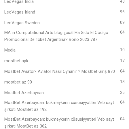
LeoVegas India
43
LeoVegas Irland
96
LeoVegas Sweden
09
MA in Computational Arts blog ¿cuál Ha Sido El Código
04
Promocional De 1xbet Argentina? Bono 2023 787
Media
10
mostbet apk
17
Mostbet Aviator- Aviator Nasıl Oynanır ? Mostbet Giriş 870
04
mostbet az 90
18
Mostbet Azerbaycan
25
MostBet Azerbaycan: bukmeykerin xüsusiyyətləri Veb sayt
04
şirkəti MostBet az 192
MostBet Azerbaycan: bukmeykerin xüsusiyyətləri Veb sayt
04
şirkəti MostBet az 362