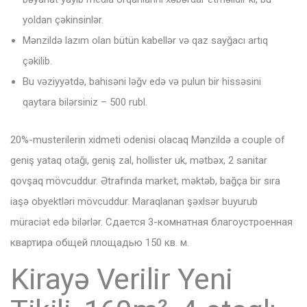
yoldan çəkinsinlər.
Mənzildə lazım olan bütün kabellər və qaz sayğacı artıq
çəkilib.
Bu vəziyyətdə, bahisəni ləğv edə və pulun bir hissəsini
qaytara bilərsiniz – 500 rubl.
20%-musterilerin xidmeti odenisi olacaq Mənzildə a couple of
geniş yataq otağı, geniş zal, hollister uk, mətbəx, 2 sanitar
qovşaq mövcuddur. Ətrafında market, məktəb, bağça bir sıra
iaşə obyektləri mövcuddur. Maraqlanan şəxlsər buyurub
müraciət edə bilərlər. Сдается 3-комнатная благоустроенная
квартира общей площадью 150 кв. м.
Kirayə Verilir Yeni