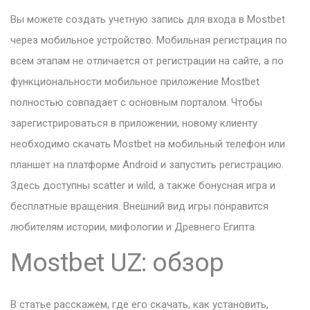
Вы можете создать учетную запись для входа в Mostbet
через мобильное устройство. Мобильная регистрация по
всем этапам не отличается от регистрации на сайте, а по
функциональности мобильное приложение Mostbet
полностью совпадает с основным порталом. Чтобы
зарегистрироваться в приложении, новому клиенту
необходимо скачать Mostbet на мобильный телефон или
планшет на платформе Android и запустить регистрацию.
Здесь доступны scatter и wild, а также бонусная игра и
бесплатные вращения. Внешний вид игры понравится
любителям истории, мифологии и Древнего Египта.
Mostbet UZ: обзор
В статье расскажем, где его скачать, как установить,