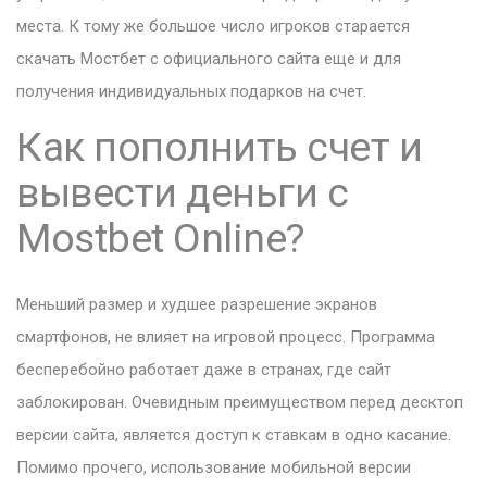
места. К тому же большое число игроков старается
скачать Мостбет с официального сайта еще и для
получения индивидуальных подарков на счет.
Как пополнить счет и
вывести деньги с
Mostbet Online?
Меньший размер и худшее разрешение экранов
смартфонов, не влияет на игровой процесс. Программа
бесперебойно работает даже в странах, где сайт
заблокирован. Очевидным преимуществом перед десктоп
версии сайта, является доступ к ставкам в одно касание.
Помимо прочего, использование мобильной версии