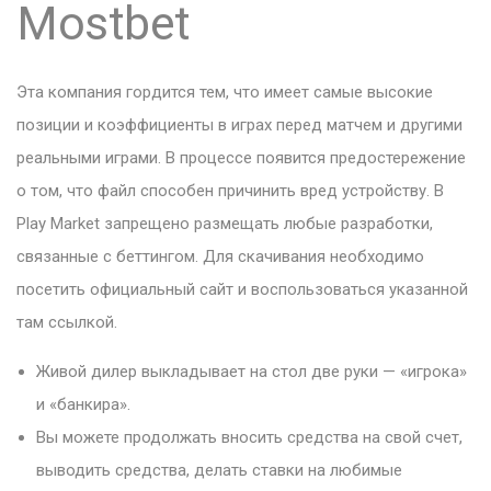
Mostbet
Эта компания гордится тем, что имеет самые высокие
позиции и коэффициенты в играх перед матчем и другими
реальными играми. В процессе появится предостережение
о том, что файл способен причинить вред устройству. В
Play Market запрещено размещать любые разработки,
связанные с беттингом. Для скачивания необходимо
посетить официальный сайт и воспользоваться указанной
там ссылкой.
Живой дилер выкладывает на стол две руки — «игрока»
и «банкира».
Вы можете продолжать вносить средства на свой счет,
выводить средства, делать ставки на любимые