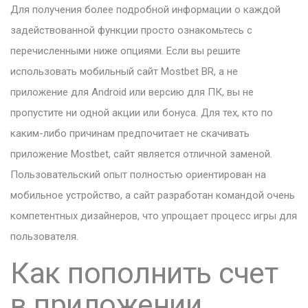
Для получения более подробной информации о каждой
задействованной функции просто ознакомьтесь с
перечисленными ниже опциями. Если вы решите
использовать мобильный сайт Mostbet BR, а не
приложение для Android или версию для ПК, вы не
пропустите ни одной акции или бонуса. Для тех, кто по
каким-либо причинам предпочитает не скачивать
приложение Mostbet, сайт является отличной заменой.
Пользовательский опыт полностью ориентирован на
мобильное устройство, а сайт разработан командой очень
компетентных дизайнеров, что упрощает процесс игры для
пользователя.
Как пополнить счет
в приложении