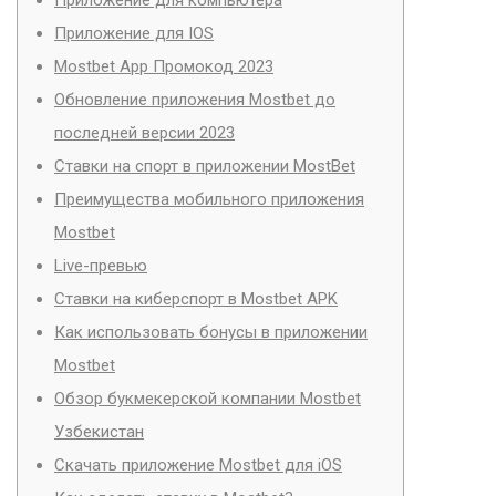
Приложение для IOS
Mostbet App Промокод 2023
Обновление приложения Mostbet до
последней версии 2023
Ставки на спорт в приложении MostBet
Преимущества мобильного приложения
Mostbet
Live-превью
Ставки на киберспорт в Mostbet APK
Как использовать бонусы в приложении
Mostbet
Обзор букмекерской компании Mostbet
Узбекистан
Скачать приложение Mostbet для iOS