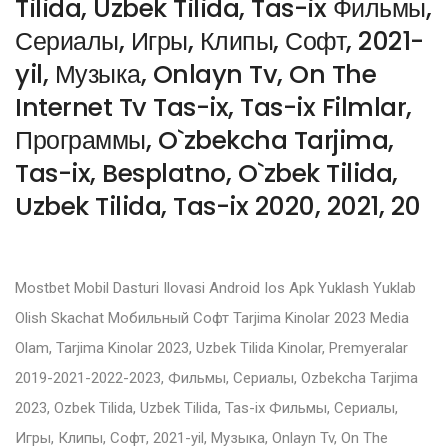
Tilida, Uzbek Tilida, Tas-ix Фильмы,
Сериалы, Игры, Клипы, Софт, 2021-
yil, Музыка, Onlayn Tv, On The
Internet Tv Tas-ix, Tas-ix Filmlar,
Программы, O`zbekcha Tarjima,
Tas-ix, Besplatno, O`zbek Tilida,
Uzbek Tilida, Tas-ix 2020, 2021, 20
Mostbet Mobil Dasturi Ilovasi Android Ios Apk Yuklash Yuklab
Olish Skachat Мобильный Софт Tarjima Kinolar 2023 Media
Olam, Tarjima Kinolar 2023, Uzbek Tilida Kinolar, Premyeralar
2019-2021-2022-2023, Фильмы, Сериалы, Ozbekcha Tarjima
2023, Ozbek Tilida, Uzbek Tilida, Tas-ix Фильмы, Сериалы,
Игры, Клипы, Софт, 2021-yil, Музыка, Onlayn Tv, On The