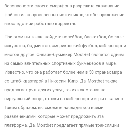
безопасности своего смартфона разрешите скачивание
файлов из непроверенных источников, чтобы приложение
впоследствии работало корректно.
При этом вы также найдете волейбол, баскетбол, боевые
искусства, бадминтон, американский футбол, киберспорт и
многое другое. Онлайн-букмекер MostBet является одним
из самых влиятельных спортивных букмекеров в мире.
Известно, что она работает более чем в 50 странах мира
со штаб-квартирой в Никосии, Кипр. Да, Mostbet также
предлагает ряд других услуг, таких как ставки на
виртуальный спорт, ставки на киберспорт и игры в казино.
Таким образом, вы сможете насладиться всеми
развлечениями, которые может предложить эта
платформа. Да, Mostbet предлагает прямые трансляции