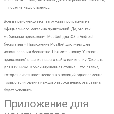
посетив нашу страницу.
Всегда рекомендуется загружать программы из
официального магазина приложений. Да, это так –
мобильные приложения Mostbet для iOS и Android
бесплатны – Приложение Mostbet доступно для
использования бесплатно. Нажмите кнопку “Скачать
приложение” в шапке нашего сайта или кнопку “Скачать
для iOS” ниже. Комбинированная ставка – это ставка,
которая охватывает несколько позиций одновременно.
Только если оценка каждого игрока верна, эта ставка
будет успешной.
Приложение для