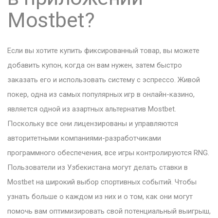
Mostbet?
Если вы хотите купить фиксированный товар, вы можете
добавить купон, когда он вам нужен, затем быстро
заказать его и использовать систему с эспрессо. Живой
покер, одна из самых популярных игр в онлайн-казино,
является одной из азартных альтернатив Mostbet.
Поскольку все они лицензированы и управляются
авторитетными компаниями-разработчиками
программного обеспечения, все игры контролируются RNG.
Пользователи из Узбекистана могут делать ставки в
Mostbet на широкий выбор спортивных событий. Чтобы
узнать больше о каждом из них и о том, как они могут
помочь вам оптимизировать свой потенциальный выигрыш,