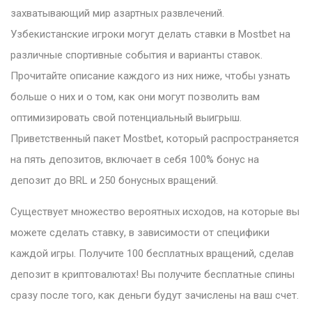
захватывающий мир азартных развлечений.
Узбекистанские игроки могут делать ставки в Mostbet на
различные спортивные события и варианты ставок.
Прочитайте описание каждого из них ниже, чтобы узнать
больше о них и о том, как они могут позволить вам
оптимизировать свой потенциальный выигрыш.
Приветственный пакет Mostbet, который распространяется
на пять депозитов, включает в себя 100% бонус на
депозит до BRL и 250 бонусных вращений.
Существует множество вероятных исходов, на которые вы
можете сделать ставку, в зависимости от специфики
каждой игры. Получите 100 бесплатных вращений, сделав
депозит в криптовалютах! Вы получите бесплатные спины
сразу после того, как деньги будут зачислены на ваш счет.