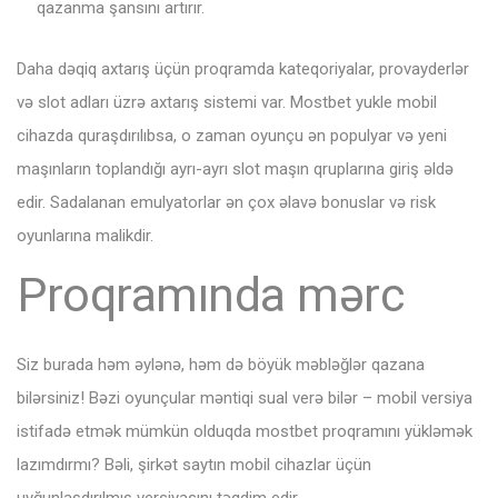
qazanma şansını artırır.
Daha dəqiq axtarış üçün proqramda kateqoriyalar, provayderlər
və slot adları üzrə axtarış sistemi var. Mostbet yukle mobil
cihazda quraşdırılıbsa, o zaman oyunçu ən populyar və yeni
maşınların toplandığı ayrı-ayrı slot maşın qruplarına giriş əldə
edir. Sadalanan emulyatorlar ən çox əlavə bonuslar və risk
oyunlarına malikdir.
Proqramında mərc
Siz burada həm əylənə, həm də böyük məbləğlər qazana
bilərsiniz! Bəzi oyunçular məntiqi sual verə bilər – mobil versiya
istifadə etmək mümkün olduqda mostbet proqramını yükləmək
lazımdırmı? Bəli, şirkət saytın mobil cihazlar üçün
uyğunlaşdırılmış versiyasını təqdim edir.