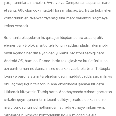
yaxşı turnirlərə, məsələn, Avro və ya Çempionlar Liqasına mərc
etsəniz, 600-dən çox müxtəlif bazar olacaq. Bu, hətta bukmeker
kontorunun ən tələbkar ziyarətçisinə mərc variantını seçməyə
imkan verəcək.
Bu onunla əlaqədardır ki, quraşdırıldıqdan sonra əsas qrafik
elementlər və bloklar artıq telefonun yaddaşındadır, lakin mobil
saytı açanda hər dəfə yenidən yüklənir. Mostbet tətbiqi həm
Android ƏS, həm də iPhone-larda tez işləyir və bu üstünlük ən
azı canlı idman növlərinə mərc edərkən vacib ola bilər. Tətbiqdə
loqin və parol sistem tərəfindən uzun müddət yadda saxlanılır və
onu açmaq üçün telefonun ana ekranındakı işarəyə bir dəfə
klikləmək kifayətdir. Tətbiq hətta Azərbaycanda xidmət göstərən
şirkətin qeyri-qanuni kimi təsnif edildiyi şəraitdə də kazino və
mərc bürosunun xidmətlərindən istifadə etməyə imkan verir.
Şəbəkədə bukmeker kontorlarının böyük miqdarı, və əla