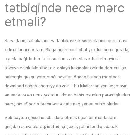
tətbiqində necə mərc
etməli?
Serverlərin, şəbəkələrin və təhlükəsizlik sistemlərinin qurulması
xidmətlərini göstərir. Əlaqə üçün canlı chat yoxdur, buna görədə,
oyunla bağlı bütün təcili sualları zənh edərək həll etməyinizi
tövsiyə edirik. Mostbet az, onlayn kazinolar onlarla domeni işə
salmaqla güzgü yaratmağı sevirlər. Ancaq burada mostbet
download səbəb əhəmiyyətsizdir – bu kilidlərdən yan keçməyin
ən sadə və ən ucuz yoludur. İdman bahis oyunları pərəstişkarları
həmçinin eSports tədbirlərinə qatılmaq şansa sahib olurlar.
Veb saytda şəxsi hesabı idarə etmək üçün bir müntəzəm
girişdən əlavə olaraq, istifadəçi şəxsiyyətini təsdiq edəcək