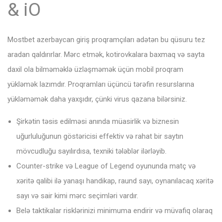
& iO
Mostbet azerbaycan giriş proqramçıları adətən bu qüsuru tez
aradan qaldırırlar. Mərc etmək, kotirovkalara baxmaq və sayta
daxil ola bilməməklə üzləşməmək üçün mobil proqram
yükləmək lazımdır. Proqramları üçüncü tərəfin resurslarına
yükləməmək daha yaxşıdır, çünki virus qazana bilərsiniz.
Şirkətin təsis edilməsi anında müasirlik və biznesin
uğurluluğunun göstəricisi effektiv və rahat bir saytın
mövcudluğu sayılırdısa, texniki tələblər ilərləyib.
Counter-strike və League of Legend oyununda matç və
xəritə qalibi ilə yanaşı handikap, raund sayı, oynanılacaq xəritə
sayı və sair kimi mərc seçimləri vardır.
Belə taktikalar risklərinizi minimuma endirir və müvafiq olaraq