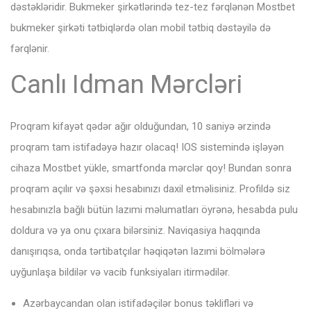
dəstəkləridir. Bukmeker şirkətlərində tez-tez fərqlənən Mostbet
bukmeker şirkəti tətbiqlərdə olan mobil tətbiq dəstəyilə də
fərqlənir.
Canlı Idman Mərcləri
Proqram kifayət qədər ağır olduğundan, 10 saniyə ərzində
proqram tam istifadəyə hazır olacaq! IOS sistemində işləyən
cihaza Mostbet yükle, smartfonda mərclər qoy! Bundan sonra
proqram açılır və şəxsi hesabınızı daxil etməlisiniz. Profildə siz
hesabınızla bağlı bütün lazımi məlumatları öyrənə, hesabda pulu
doldura və ya onu çıxara bilərsiniz. Naviqasiya haqqında
danışırıqsa, onda tərtibatçılar həqiqətən lazımi bölmələrə
uyğunlaşa bildilər və vacib funksiyaları itirmədilər.
Azərbaycandan olan istifadəçilər bonus təklifləri və