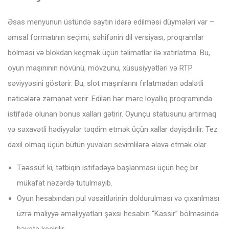
Əsas menyunun üstündə saytın idarə edilməsi düymələri var –
əmsal formatının seçimi, səhifənin dil versiyası, proqramlar
bölməsi və blokdan keçmək üçün təlimatlar ilə xatırlatma. Bu,
oyun maşınının növünü, mövzunu, xüsusiyyətləri və RTP
səviyyəsini göstərir. Bu, slot maşınlarını fırlatmadan ədalətli
nəticələrə zəmanət verir. Edilən hər mərc loyallıq proqramında
istifadə olunan bonus xalları gətirir. Oyunçu statusunu artırmaq
və səxavətli hədiyyələr təqdim etmək üçün xallar dəyişdirilir. Tez
daxil olmaq üçün bütün yuvaları sevimlilərə əlavə etmək olar.
Təəssüf ki, tətbiqin istifadəyə başlanması üçün heç bir
mükafat nəzərdə tutulmayıb.
Oyun hesabından pul vəsaitlərinin doldurulması və çıxarılması
üzrə maliyyə əməliyyatları şəxsi hesabın “Kassir” bölməsində
həyata keçirilir.