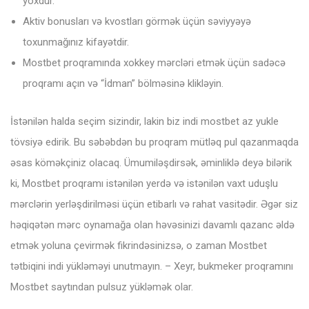
yoxdur.
Aktiv bonusları və kvostları görmək üçün səviyyəyə
toxunmağınız kifayətdir.
Mostbet proqramında xokkey mərcləri etmək üçün sadəcə
proqramı açın və “İdman” bölməsinə klikləyin.
İstənilən halda seçim sizindir, lakin biz indi mostbet az yukle
tövsiyə edirik. Bu səbəbdən bu proqram mütləq pul qazanmaqda
əsas köməkçiniz olacaq. Ümumiləşdirsək, əminliklə deyə bilərik
ki, Mostbet proqramı istənilən yerdə və istənilən vaxt uduşlu
mərclərin yerləşdirilməsi üçün etibarlı və rahat vasitədir. Əgər siz
həqiqətən mərc oynamağa olan həvəsinizi davamlı qazanc əldə
etmək yoluna çevirmək fikrindəsinizsə, o zaman Mostbet
tətbiqini indi yükləməyi unutmayın. – Xeyr, bukmeker proqramını
Mostbet saytından pulsuz yükləmək olar.