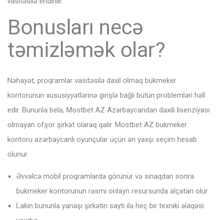
vasitəsilə endirilir.
Bonusları necə
təmizləmək olar?
Nəhayət, proqramlar vasitəsilə daxil olmaq bukmeker
kontorunun xüsusiyyətlərinə girişlə bağlı bütün problemləri həll
edir. Bununla belə, Mostbet AZ Azərbaycandan daxili lisenziyası
olmayan ofşor şirkət olaraq qalır. Mostbet AZ bukmeker
kontoru azərbaycanlı oyunçular üçün ən yaxşı seçim hesab
olunur.
Əvvəlcə mobil proqramlarda görünür və sınaqdan sonra
bukmeker kontorunun rəsmi onlayn resursunda əlçatan olur.
Lakin bununla yanaşı şirkətin saytı ilə heç bir texniki əlaqəsi