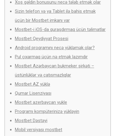
Xoş gəldin bonusunu necə tələb etmək olar
Sizin telefon və ya Tablet ilə bahis etmək
üçün bir Mostbet imkanı var
Mostbet-i iOS-da quraşdırmaq üçün təlimatlar
Mostbet Qeydiyyat Prosesi
Android proqramını necə yükləmək olar?
Pul çıxarmaq üçün nə etmək lazımdır
Mostbet Azərbaycan bukmeker şirkəti –
üstünlüklər və çatışmazlıqlar
Mostbet AZ yüklə
Qumar Lisenziyası
Mostbet azerbaycan yukle
Proqramı kompüterinizə yükləyin
Mostbet Dəstəyi
Mobil versiyası mostbet