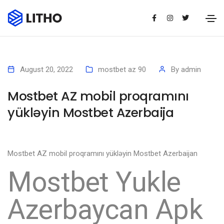
August 20, 2022
mostbet az 90
By
admin
Mostbet AZ mobil proqramını
yükləyin Mostbet Azerbaija
Mostbet AZ mobil proqramını yükləyin Mostbet Azerbaijan
Mostbet Yukle
Azerbaycan Apk