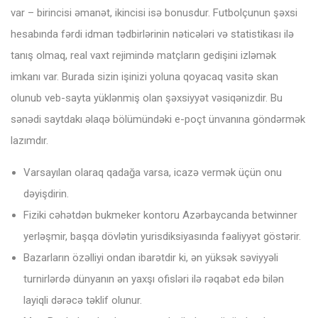
var – birincisi əmanət, ikincisi isə bonusdur. Futbolçunun şəxsi
hesabında fərdi idman tədbirlərinin nəticələri və statistikası ilə
tanış olmaq, real vaxt rejimində matçların gedişini izləmək
imkanı var. Burada sizin işinizi yoluna qoyacaq vasitə skan
olunub veb-sayta yüklənmiş olan şəxsiyyət vəsiqənizdir. Bu
sənədi saytdakı əlaqə bölümündəki e-poçt ünvanına göndərmək
lazımdır.
Varsayılan olaraq qadağa varsa, icazə vermək üçün onu
dəyişdirin.
Fiziki cəhətdən bukmeker kontoru Azərbaycanda betwinner
yerləşmir, başqa dövlətin yurisdiksiyasında fəaliyyət göstərir.
Bazarların özəlliyi ondan ibarətdir ki, ən yüksək səviyyəli
turnirlərdə dünyanın ən yaxşı ofisləri ilə rəqabət edə bilən
layiqli dərəcə təklif olunur.