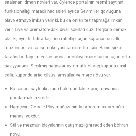
sıralanan idman növləri var. Əyləncə portalının rəsmi saytının
funksionallığı maraqlı hadisələri ayrıca Sevimlilər qovluğuna
əlavə etməyə imkan verir ki, bu da onları tez tapmağa imkan
verir. Live və prematch-dəki divar şəkilləri cüzi fərqlərlə demək
olar ki, eynidir. İstifadəçilərin rahatlığı üçün kuponun sürətli
məzənnəsi və satışı funksiyası təmin edilmişdir. Bahis şirkəti
tərəfindən təqdim edilən əmsallar onlayn mərc bazarı üçün orta
səviyyədədir. Seçilmiş nəticələr avtomatik olaraq kupona daxil
edilir, kuponda artıq xüsusi əmsallar və mərc növü var.
Bu sənədi saytdakı əlaqə bölümündəki e-poçt ünvanına
göndərmək lazımdır.
Həmçinin, Google Play mağazasında proqram axtarmağın
mənası yoxdur.
Stil və məzmun ideyalarının çatışmazlığını rədd edən böhran
növü.