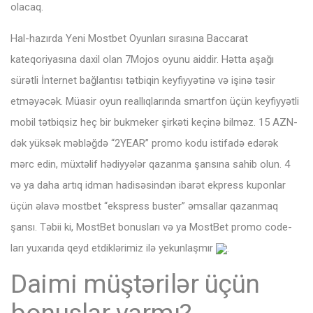
olacaq.
Hal-hazırda Yeni Mostbet Oyunları sırasına Baccarat
kateqoriyasına daxil olan 7Mojos oyunu aiddir. Hətta aşağı
sürətli İnternet bağlantısı tətbiqin keyfiyyətinə və işinə təsir
etməyəcək. Müasir oyun reallıqlarında smartfon üçün keyfiyyətli
mobil tətbiqsiz heç bir bukmeker şirkəti keçinə bilməz. 15 AZN-
dək yüksək məbləğdə “2YEAR” promo kodu istifadə edərək
mərc edin, müxtəlif hədiyyələr qazanma şansına sahib olun. 4
və ya daha artıq idman hadisəsindən ibarət ekpress kuponlar
üçün əlavə mostbet “ekspress buster” əmsallar qazanmaq
şansı. Təbii ki, MostBet bonusları və ya MostBet promo code-
ları yuxarıda qeyd etdiklərimiz ilə yekunlaşmır
.
Daimi müştərilər üçün
bonuslar varmı?