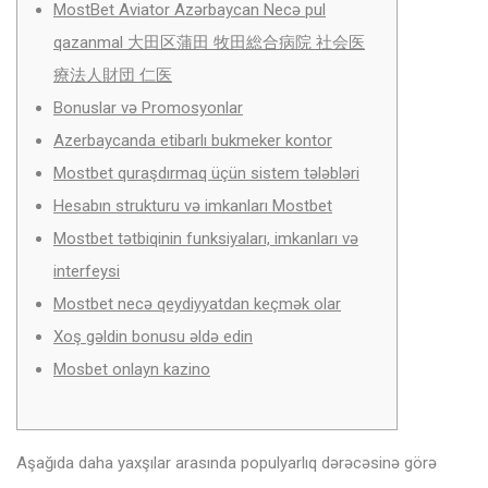
MostBet Aviator Azərbaycan Necə pul
qazanmal 大田区蒲田 牧田総合病院 社会医
療法人財団 仁医
Bonuslar və Promosyonlar
Azerbaycanda etibarlı bukmeker kontor
Mostbet quraşdırmaq üçün sistem tələbləri
Hesabın strukturu və imkanları Mostbet
Mostbet tətbiqinin funksiyaları, imkanları və
interfeysi
Mostbet necə qeydiyyatdan keçmək olar
Xoş gəldin bonusu əldə edin
Mosbet onlayn kazino
Aşağıda daha yaxşılar arasında populyarlıq dərəcəsinə görə