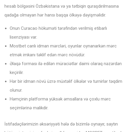
hesab bölgəsini Özbəkistana və ya tətbiqin quraşdırılmasına
qadağa olmayan hər hansı başqa ölkəyə dəyişməlidir.
Onun Curacao hökuməti tərəfindən verilmiş etibarlı
lisenziyası var.
Mostbet canlı idman mərcləri, oyunlar oynanarkən mərc
etmək imkanı təklif edən mərc növüdür.
Əlaqə forması ilə edilən müraciətlər daimi olaraq nəzərdən
keçirilir.
Hər bir idman növü üzrə müxtəlif ölkələr və turnirlər təqdim
olunur.
Həmçinin platforma yüksək əmsallara və çoxlu mərc
seçimlərinə malikdir.
İstifadəçilərimizin əksəriyyəti hələ də bizimlə oynayır, saytın