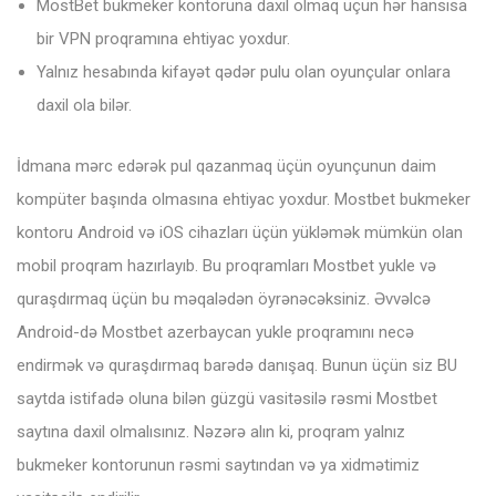
MostBet bukmeker kontoruna daxil olmaq üçün hər hansısa
bir VPN proqramına ehtiyac yoxdur.
Yalnız hesabında kifayət qədər pulu olan oyunçular onlara
daxil ola bilər.
İdmana mərc edərək pul qazanmaq üçün oyunçunun daim
kompüter başında olmasına ehtiyac yoxdur. Mostbet bukmeker
kontoru Android və iOS cihazları üçün yükləmək mümkün olan
mobil proqram hazırlayıb. Bu proqramları Mostbet yukle və
quraşdırmaq üçün bu məqalədən öyrənəcəksiniz. Əvvəlcə
Android-də Mostbet azerbaycan yukle proqramını necə
endirmək və quraşdırmaq barədə danışaq. Bunun üçün siz BU
saytda istifadə oluna bilən güzgü vasitəsilə rəsmi Mostbet
saytına daxil olmalısınız. Nəzərə alın ki, proqram yalnız
bukmeker kontorunun rəsmi saytından və ya xidmətimiz