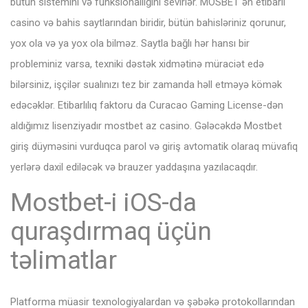
bütün sistemini və funksionallığını sevirlər. MOSBET ən etibarlı
casino və bahis saytlarından biridir, bütün bahisləriniz qorunur,
yox ola və ya yox ola bilməz. Saytla bağlı hər hansı bir
probleminiz varsa, texniki dəstək xidmətinə müraciət edə
bilərsiniz, işçilər sualınızı tez bir zamanda həll etməyə kömək
edəcəklər. Etibarlılıq faktoru da Curacao Gaming License-dən
aldığımız lisenziyadır mostbet az casino. Gələcəkdə Mostbet
giriş düyməsini vurduqca parol və giriş avtomatik olaraq müvafiq
yerlərə daxil ediləcək və brauzer yaddaşına yazılacaqdır.
Mostbet-i iOS-da
quraşdırmaq üçün
təlimatlar
Platforma müasir texnologiyalardan və şəbəkə protokollarından