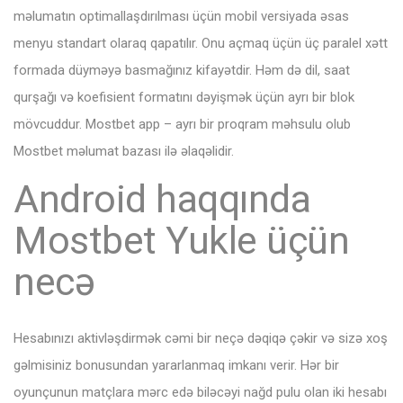
məlumatın optimallaşdırılması üçün mobil versiyada əsas
menyu standart olaraq qapatılır. Onu açmaq üçün üç paralel xətt
formada düyməyə basmağınız kifayətdir. Həm də dil, saat
qurşağı və koefisient formatını dəyişmək üçün ayrı bir blok
mövcuddur. Mostbet app – ayrı bir proqram məhsulu olub
Mostbet məlumat bazası ilə əlaqəlidir.
Android haqqında
Mostbet Yukle üçün
necə
Hesabınızı aktivləşdirmək cəmi bir neçə dəqiqə çəkir və sizə xoş
gəlmisiniz bonusundan yararlanmaq imkanı verir. Hər bir
oyunçunun matçlara mərc edə biləcəyi nağd pulu olan iki hesabı