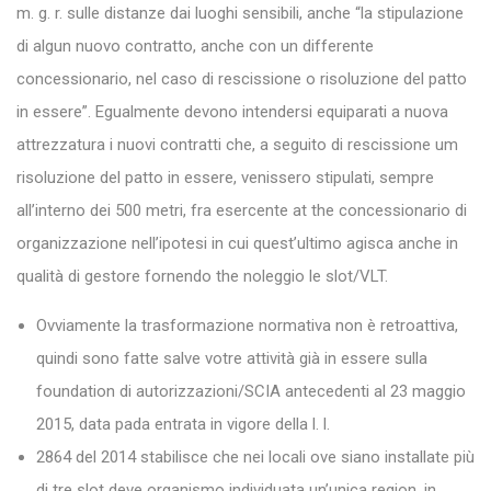
m. g. r. sulle distanze dai luoghi sensibili, anche “la stipulazione
di algun nuovo contratto, anche con un differente
concessionario, nel caso di rescissione o risoluzione del patto
in essere”. Egualmente devono intendersi equiparati a nuova
attrezzatura i nuovi contratti che, a seguito di rescissione um
risoluzione del patto in essere, venissero stipulati, sempre
all’interno dei 500 metri, fra esercente at the concessionario di
organizzazione nell’ipotesi in cui quest’ultimo agisca anche in
qualità di gestore fornendo the noleggio le slot/VLT.
Ovviamente la trasformazione normativa non è retroattiva,
quindi sono fatte salve votre attività già in essere sulla
foundation di autorizzazioni/SCIA antecedenti al 23 maggio
2015, data pada entrata in vigore della l. l.
2864 del 2014 stabilisce che nei locali ove siano installate più
di tre slot deve organismo individuata un’unica region, in