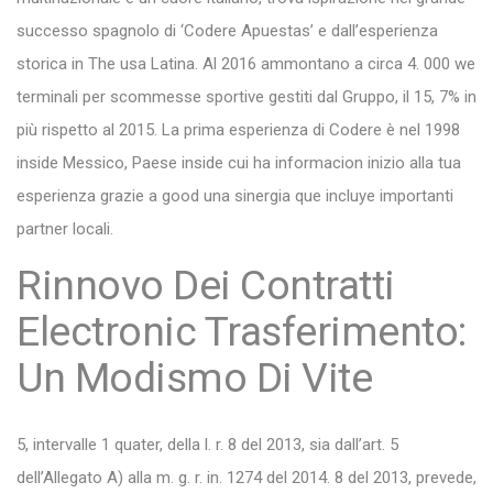
successo spagnolo di ‘Codere Apuestas’ e dall’esperienza
storica in The usa Latina. Al 2016 ammontano a circa 4. 000 we
terminali per scommesse sportive gestiti dal Gruppo, il 15, 7% in
più rispetto al 2015. La prima esperienza di Codere è nel 1998
inside Messico, Paese inside cui ha informacion inizio alla tua
esperienza grazie a good una sinergia que incluye importanti
partner locali.
Rinnovo Dei Contratti
Electronic Trasferimento:
Un Modismo Di Vite
5, intervalle 1 quater, della l. r. 8 del 2013, sia dall’art. 5
dell’Allegato A) alla m. g. r. in. 1274 del 2014. 8 del 2013, prevede,