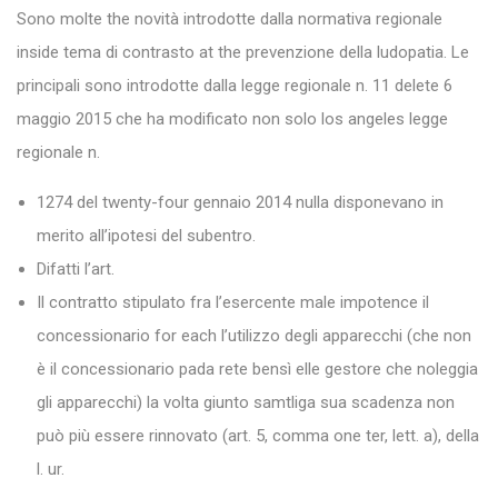
Sono molte the novità introdotte dalla normativa regionale
inside tema di contrasto at the prevenzione della ludopatia. Le
principali sono introdotte dalla legge regionale n. 11 delete 6
maggio 2015 che ha modificato non solo los angeles legge
regionale n.
1274 del twenty-four gennaio 2014 nulla disponevano in
merito all’ipotesi del subentro.
Difatti l’art.
Il contratto stipulato fra l’esercente male impotence il
concessionario for each l’utilizzo degli apparecchi (che non
è il concessionario pada rete bensì elle gestore che noleggia
gli apparecchi) la volta giunto samtliga sua scadenza non
può più essere rinnovato (art. 5, comma one ter, lett. a), della
l. ur.