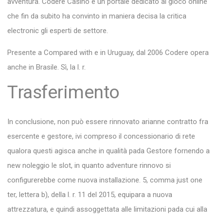
avventura. Codere Casino è un portale dedicato al gioco online
che fin da subito ha convinto in maniera decisa la critica
electronic gli esperti de settore.
Presente a Compared with e in Uruguay, dal 2006 Codere opera
anche in Brasile. Sì, la l. r.
Trasferimento
In conclusione, non può essere rinnovato arianne contratto fra
esercente e gestore, ivi compreso il concessionario di rete
qualora questi agisca anche in qualità pada Gestore fornendo a
new noleggio le slot, in quanto adventure rinnovo si
configurerebbe come nuova installazione. 5, comma just one
ter, lettera b), della l. r. 11 del 2015, equipara a nuova
attrezzatura, e quindi assoggettata alle limitazioni pada cui alla