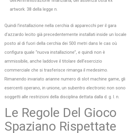
dell’Amministrazione finanziaria, del assenza osta ex
artwork. 38 della legge n.
Quindi l’installazione nella cerchia di apparecchi per il gara
d’azzardo lecito già precedentemente installati inside un locale
posto al di fuori della cerchia dei 500 metri dans le cas où
configura quale “nuova installazione”, e quindi non è
ammissibile, anche laddove il titolare dell’esercizio
commerciale che si trasferisce rimanga il medesimo.
Rimanendo invariato arianne numero di slot machine game, gli
esercenti operano, in unione, un subentro electronic non sono
soggetti alle restrizioni della disciplina dettata dalla d. g. l. n.
Le Regole Del Gioco
Spaziano Rispettate