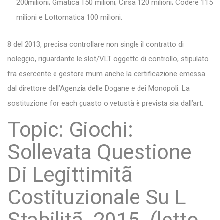
200milioni; Gmatica 150 milioni; Cirsa 120 milioni; Codere 115
milioni e Lottomatica 100 milioni.
8 del 2013, precisa controllare non single il contratto di
noleggio, riguardante le slot/VLT oggetto di controllo, stipulato
fra esercente e gestore mum anche la certificazione emessa
dal direttore dell’Agenzia delle Dogane e dei Monopoli. La
sostituzione for each guasto o vetustà è prevista sia dall’art.
Topic: Giochi:
Sollevata Questione
Di Legittimitã
Costituzionale Su L
Stabilitã 2015 (letto