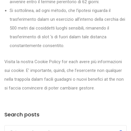
avvenire entro il termine perentorio di 62 giorni.
Si sottolinea, ad ogni método, che l’ipotesi riguarda il
trasferimento dalam un esercizio all’interno della cerchia dei
500 metri dai cosiddetti luoghi sensibili, rimanendo il
trasferimento di slot ‘s di fuori dalam tale distanza
constantemente consentito.
Visita la nostra Cookie Policy for each avere più informazioni
sui cookie. E’ importante, quindi, che l’esercente non qualquer
nella trappola dalam facili guadagni o nuovi benefici at the non
si faccia convincere di poter cambiare gestore.
Search posts