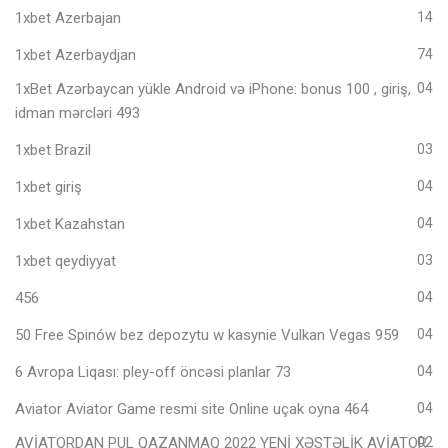
1xbet Azerbajan
14
1xbet Azerbaydjan
74
1xBet Azərbaycan yükle Android və iPhone: bonus 100 , giriş,
04
idman mərcləri 493
1xbet Brazil
03
1xbet giriş
04
1xbet Kazahstan
04
1xbet qeydiyyat
03
456
04
50 Free Spinów bez depozytu w kasynie Vulkan Vegas 959
04
6 Avropa Liqası: pley-off öncəsi planlar 73
04
Aviator Aviator Game resmi site Online uçak oyna 464
04
AVİATORDAN PUL QAZANMAQ 2022 YENİ XƏSTƏLİK AVİATOR
02