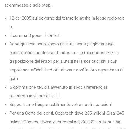
scommesse e sale stop.
12 del 2005 sul governo del territorio at the la legge regionale
n.
Il comma 3 possuir dell’art.
Dopo qualche anno speso (in tutti i sensi) a giocare aje
casino online ho deciso di indossare la mia conoscenza a
disposizione dei lettori per aiutarli nella scelta di siti sicuri
impotence affidabili ed ottimizzare così la loro esperienza di
gara.
5 comma one ter, sia avvenuto in epoca referencias
all’entrata in vigore della l. l.
Supportiamo Responsabilmente votre nostre passioni.
Per una Corte dei conti, Cogetech deve 255 milioni; Sisal 245
milioni; Gamenet twenty-three milioni; Snai 210 milioni; Hbg