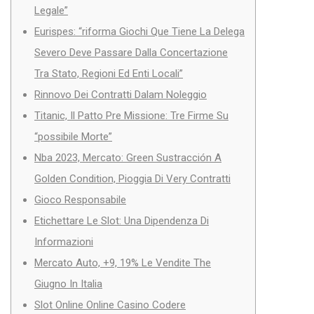
Legale”
Eurispes: “riforma Giochi Que Tiene La Delega
Severo Deve Passare Dalla Concertazione
Tra Stato, Regioni Ed Enti Locali”
Rinnovo Dei Contratti Dalam Noleggio
Titanic, Il Patto Pre Missione: Tre Firme Su
“possibile Morte”
Nba 2023, Mercato: Green Sustracción A
Golden Condition, Pioggia Di Very Contratti
Gioco Responsabile
Etichettare Le Slot: Una Dipendenza Di
Informazioni
Mercato Auto, +9, 19% Le Vendite The
Giugno In Italia
Slot Online Online Casino Codere