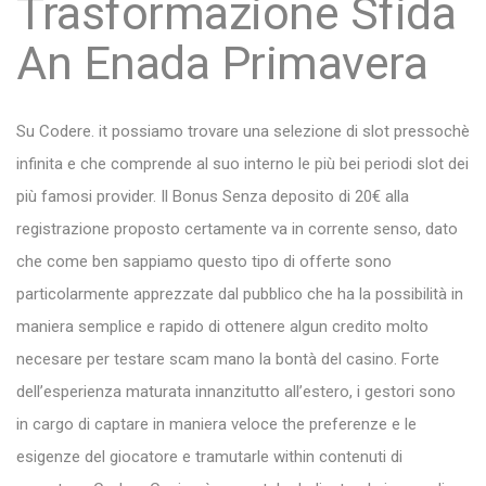
Trasformazione Sfida
An Enada Primavera
Su Codere. it possiamo trovare una selezione di slot pressochè
infinita e che comprende al suo interno le più bei periodi slot dei
più famosi provider. Il Bonus Senza deposito di 20€ alla
registrazione proposto certamente va in corrente senso, dato
che come ben sappiamo questo tipo di offerte sono
particolarmente apprezzate dal pubblico che ha la possibilità in
maniera semplice e rapido di ottenere algun credito molto
necesare per testare scam mano la bontà del casino. Forte
dell’esperienza maturata innanzitutto all’estero, i gestori sono
in cargo di captare in maniera veloce the preferenze e le
esigenze del giocatore e tramutarle within contenuti di