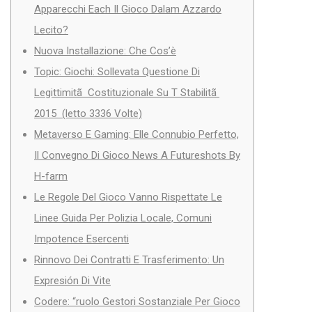
Apparecchi Each Il Gioco Dalam Azzardo
Lecito?
Nuova Installazione: Che Cos’è
Topic: Giochi: Sollevata Questione Di
Legittimitã Costituzionale Su T Stabilitã
2015 (letto 3336 Volte)
Metaverso E Gaming: Elle Connubio Perfetto,
Il Convegno Di Gioco News A Futureshots By
H-farm
Le Regole Del Gioco Vanno Rispettate Le
Linee Guida Per Polizia Locale, Comuni
Impotence Esercenti
Rinnovo Dei Contratti E Trasferimento: Un
Expresión Di Vite
Codere: “ruolo Gestori Sostanziale Per Gioco