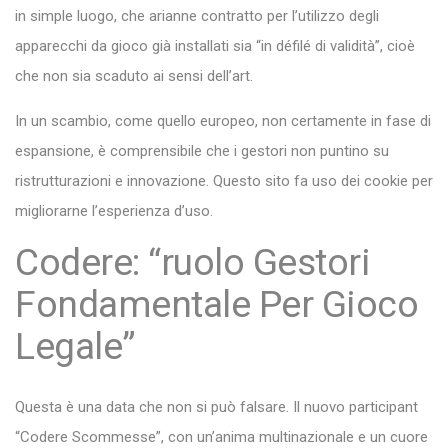
in simple luogo, che arianne contratto per l’utilizzo degli
apparecchi da gioco già installati sia “in défilé di validità”, cioè
che non sia scaduto ai sensi dell’art.
In un scambio, come quello europeo, non certamente in fase di
espansione, è comprensibile che i gestori non puntino su
ristrutturazioni e innovazione. Questo sito fa uso dei cookie per
migliorarne l’esperienza d’uso.
Codere: “ruolo Gestori
Fondamentale Per Gioco
Legale”
Questa è una data che non si può falsare. Il nuovo participant
“Codere Scommesse”, con un’anima multinazionale e un cuore