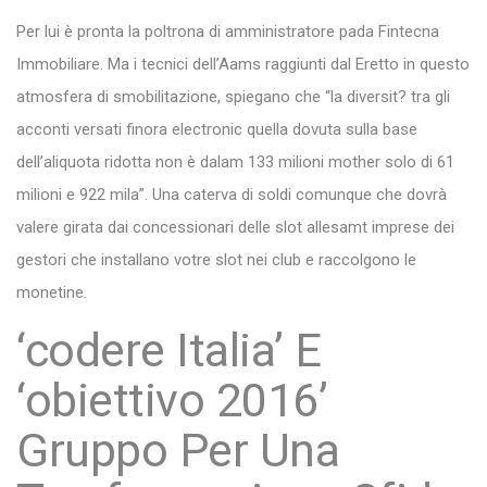
Per lui è pronta la poltrona di amministratore pada Fintecna
Immobiliare. Ma i tecnici dell’Aams raggiunti dal Eretto in questo
atmosfera di smobilitazione, spiegano che “la diversit? tra gli
acconti versati finora electronic quella dovuta sulla base
dell’aliquota ridotta non è dalam 133 milioni mother solo di 61
milioni e 922 mila”. Una caterva di soldi comunque che dovrà
valere girata dai concessionari delle slot allesamt imprese dei
gestori che installano votre slot nei club e raccolgono le
monetine.
‘codere Italia’ E
‘obiettivo 2016’
Gruppo Per Una