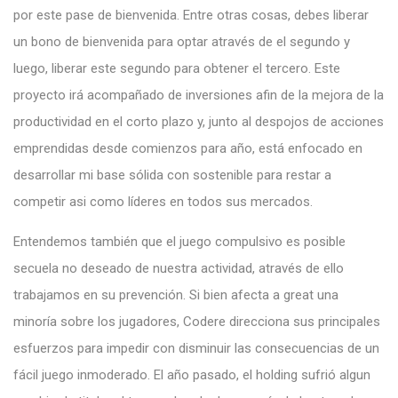
por este pase de bienvenida. Entre otras cosas, debes liberar
un bono de bienvenida para optar através de el segundo y
luego, liberar este segundo para obtener el tercero. Este
proyecto irá acompañado de inversiones afin de la mejora de la
productividad en el corto plazo y, junto al despojos de acciones
emprendidas desde comienzos para año, está enfocado en
desarrollar mi base sólida con sostenible para restar a
competir asi como líderes en todos sus mercados.
Entendemos también que el juego compulsivo es posible
secuela no deseado de nuestra actividad, através de ello
trabajamos en su prevención. Si bien afecta a great una
minoría sobre los jugadores, Codere direcciona sus principales
esfuerzos para impedir con disminuir las consecuencias de un
fácil juego inmoderado. El año pasado, el holding sufrió algun