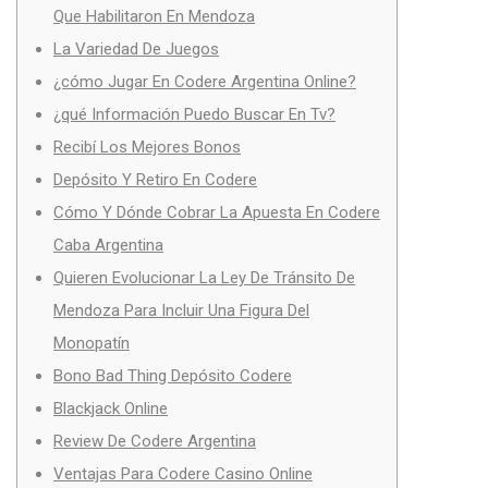
Que Habilitaron En Mendoza
La Variedad De Juegos
¿cómo Jugar En Codere Argentina Online?
¿qué Información Puedo Buscar En Tv?
Recibí Los Mejores Bonos
Depósito Y Retiro En Codere
Cómo Y Dónde Cobrar La Apuesta En Codere
Caba Argentina
Quieren Evolucionar La Ley De Tránsito De
Mendoza Para Incluir Una Figura Del
Monopatín
Bono Bad Thing Depósito Codere
Blackjack Online
Review De Codere Argentina
Ventajas Para Codere Casino Online