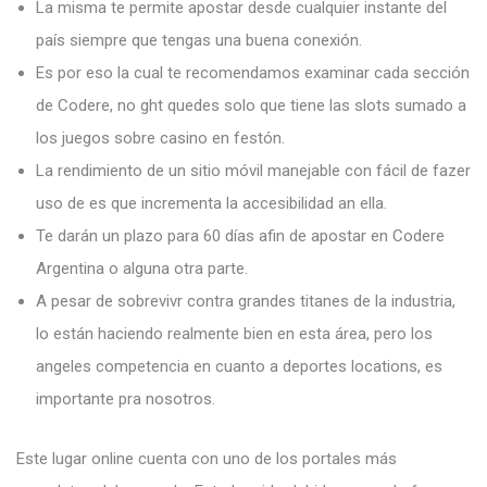
La misma te permite apostar desde cualquier instante del
país siempre que tengas una buena conexión.
Es por eso la cual te recomendamos examinar cada sección
de Codere, no ght quedes solo que tiene las slots sumado a
los juegos sobre casino en festón.
La rendimiento de un sitio móvil manejable con fácil de fazer
uso de es que incrementa la accesibilidad an ella.
Te darán un plazo para 60 días afin de apostar en Codere
Argentina o alguna otra parte.
A pesar de sobrevivr contra grandes titanes de la industria,
lo están haciendo realmente bien en esta área, pero los
angeles competencia en cuanto a deportes locations, es
importante pra nosotros.
Este lugar online cuenta con uno de los portales más