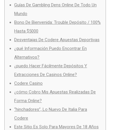
Guías De Gambling Dens Online De Todo Un
Mundo
Bono De Bienvenida: Trouble Depósito / 100%
Hasta $5000
Desventajas De Codere Apuestas Deportivas
¿qué Información Puedo Encontrar En
Alternativos?
¿puedo Hacer Fácilmente Depósitos Y
Extracciones De Casinos Online?
Codere Casino
¿cómo Cobro Mis Apuestas Realizadas De
Forma Online?
“hinchadores”, Lo Nuevo De Italia Para
Codere
Este Sitio Es Solo Para Mayores De 18 Años