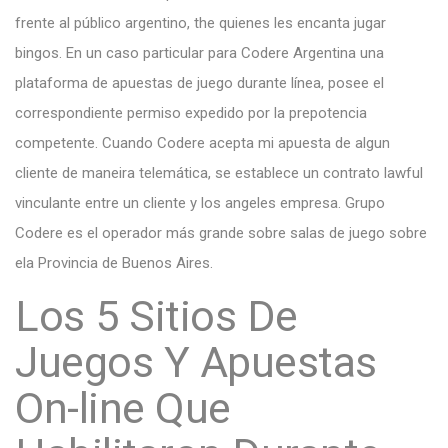
frente al público argentino, the quienes les encanta jugar
bingos. En un caso particular para Codere Argentina una
plataforma de apuestas de juego durante línea, posee el
correspondiente permiso expedido por la prepotencia
competente. Cuando Codere acepta mi apuesta de algun
cliente de maneira telemática, se establece un contrato lawful
vinculante entre un cliente y los angeles empresa. Grupo
Codere es el operador más grande sobre salas de juego sobre
ela Provincia de Buenos Aires.
Los 5 Sitios De
Juegos Y Apuestas
On-line Que