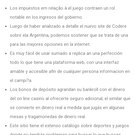
Los impuestos em relação à el juego contraen un rol
notable en los ingresos del gobierno.
Luego de haber analizado a detalle el nuevo site de Codere
sobre ela Argentina, podemos sostener que se trata de una
para las mejores opciones en la internet.
Es muy fácil de usar sumado a replica an una perfección
todo lo que tiene una plataforma web, con una interfaz
amable y accesible afin de cualquier persona informacion en
el campi?a.
Los bonos de depósito agrandan su bankroll con el dinero
del on line casino al ofrecerte seguro adicional, el similar que
se convierte en dinero real a medida que jugás en algunas
mesas y tragamonedas de dinero real.
Este sitio tiene el extenso catálogo sobre deportes y juegos
donde no tendrás problemas para buscar lo que buscas.