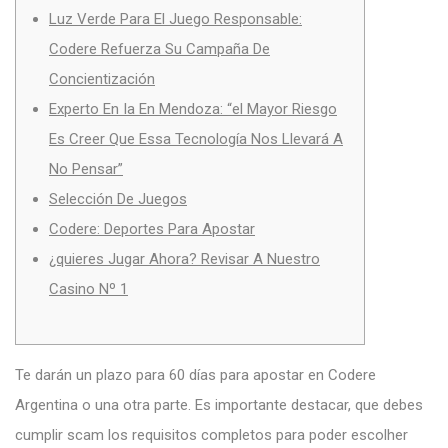
Luz Verde Para El Juego Responsable:
Codere Refuerza Su Campaña De
Concientización
Experto En Ia En Mendoza: “el Mayor Riesgo
Es Creer Que Essa Tecnología Nos Llevará A
No Pensar”
Selección De Juegos
Codere: Deportes Para Apostar
¿quieres Jugar Ahora? Revisar A Nuestro
Casino Nº 1
Te darán un plazo para 60 días para apostar en Codere
Argentina o una otra parte. Es importante destacar, que debes
cumplir scam los requisitos completos para poder escolher