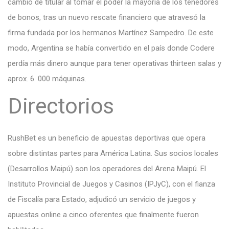
cambio de titular al tomar el poder la mayoría de los tenedores
de bonos, tras un nuevo rescate financiero que atravesó la
firma fundada por los hermanos Martínez Sampedro. De este
modo, Argentina se había convertido en el país donde Codere
perdía más dinero aunque para tener operativas thirteen salas y
aprox. 6. 000 máquinas.
Directorios
RushBet es un beneficio de apuestas deportivas que opera
sobre distintas partes para América Latina. Sus socios locales
(Desarrollos Maipú) son los operadores del Arena Maipú. El
Instituto Provincial de Juegos y Casinos (IPJyC), con el fianza
de Fiscalía para Estado, adjudicó un servicio de juegos y
apuestas online a cinco oferentes que finalmente fueron