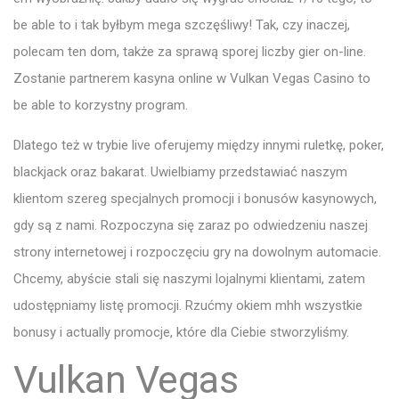
be able to i tak byłbym mega szczęśliwy! Tak, czy inaczej,
polecam ten dom, także za sprawą sporej liczby gier on-line.
Zostanie partnerem kasyna online w Vulkan Vegas Casino to
be able to korzystny program.
Dlatego też w trybie live oferujemy między innymi ruletkę, poker,
blackjack oraz bakarat. Uwielbiamy przedstawiać naszym
klientom szereg specjalnych promocji i bonusów kasynowych,
gdy są z nami. Rozpoczyna się zaraz po odwiedzeniu naszej
strony internetowej i rozpoczęciu gry na dowolnym automacie.
Chcemy, abyście stali się naszymi lojalnymi klientami, zatem
udostępniamy listę promocji. Rzućmy okiem mhh wszystkie
bonusy i actually promocje, które dla Ciebie stworzyliśmy.
Vulkan Vegas