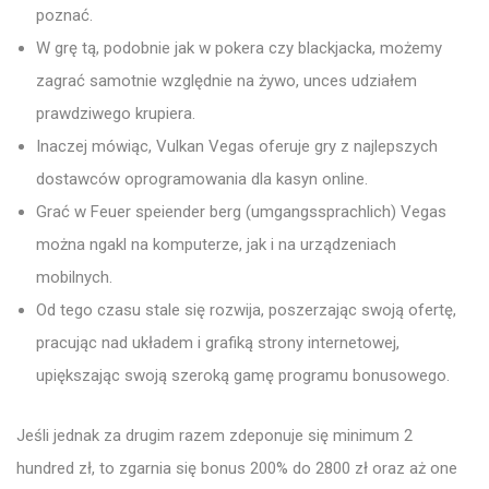
poznać.
W grę tą, podobnie jak w pokera czy blackjacka, możemy
zagrać samotnie względnie na żywo, unces udziałem
prawdziwego krupiera.
Inaczej mówiąc, Vulkan Vegas oferuje gry z najlepszych
dostawców oprogramowania dla kasyn online.
Grać w Feuer speiender berg (umgangssprachlich) Vegas
można ngakl na komputerze, jak i na urządzeniach
mobilnych.
Od tego czasu stale się rozwija, poszerzając swoją ofertę,
pracując nad układem i grafiką strony internetowej,
upiększając swoją szeroką gamę programu bonusowego.
Jeśli jednak za drugim razem zdeponuje się minimum 2
hundred zł, to zgarnia się bonus 200% do 2800 zł oraz aż one