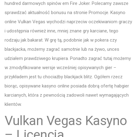
hundred darmowych spinów em Fire Joker. Polecamy zawsze
sprawdzać aktualność bonusu na stronie Promocje. Kasyno
online Vulkan Vegas wychodzi naprzeciw oczekiwaniom graczy
i udostępnia również inne, mniej znane gry karciane, tego
rodzaju jak bakarat. W grę tą, podobnie jak w pokera czy
blackjacka, możemy zagrać samotnie lub na żywo, unces
udziałem prawdziwego krupiera. Ponadto zagrać tutaj możemy
w zmodyfikowane wersje wcześniej opisywanych gier –
przykładem jest tu chociażby blackjack blitz. Ogółem rzecz
biorąc, opisywane kasyno online posiada dobrą ofertę habgier
karcianych, która z pewnością zadowoli nawet wymagających
klientów.
Vulkan Vegas Kasyno
– Licencja