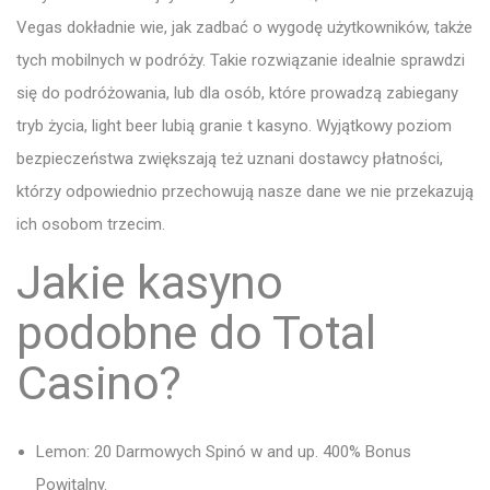
Vegas dokładnie wie, jak zadbać o wygodę użytkowników, także
tych mobilnych w podróży. Takie rozwiązanie idealnie sprawdzi
się do podróżowania, lub dla osób, które prowadzą zabiegany
tryb życia, light beer lubią granie t kasyno. Wyjątkowy poziom
bezpieczeństwa zwiększają też uznani dostawcy płatności,
którzy odpowiednio przechowują nasze dane we nie przekazują
ich osobom trzecim.
Jakie kasyno
podobne do Total
Casino?
Lemon: 20 Darmowych Spinó w and up. 400% Bonus
Powitalny.