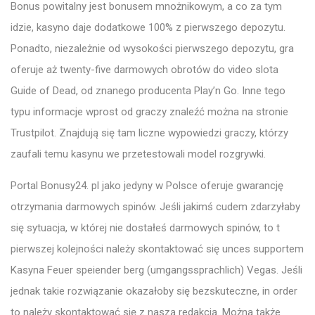
Bonus powitalny jest bonusem mnożnikowym, a co za tym
idzie, kasyno daje dodatkowe 100% z pierwszego depozytu.
Ponadto, niezależnie od wysokości pierwszego depozytu, gra
oferuje aż twenty-five darmowych obrotów do video slota
Guide of Dead, od znanego producenta Play’n Go. Inne tego
typu informacje wprost od graczy znaleźć można na stronie
Trustpilot. Znajdują się tam liczne wypowiedzi graczy, którzy
zaufali temu kasynu we przetestowali model rozgrywki.
Portal Bonusy24. pl jako jedyny w Polsce oferuje gwarancję
otrzymania darmowych spinów. Jeśli jakimś cudem zdarzyłaby
się sytuacja, w której nie dostałeś darmowych spinów, to t
pierwszej kolejności należy skontaktować się unces supportem
Kasyna Feuer speiender berg (umgangssprachlich) Vegas. Jeśli
jednak takie rozwiązanie okazałoby się bezskuteczne, in order
to należy skontaktować się z naszą redakcją. Można także