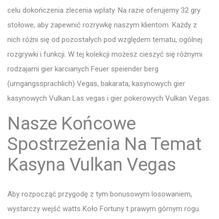
celu dokończenia zlecenia wpłaty. Na razie oferujemy 32 gry
stołowe, aby zapewnić rozrywkę naszym klientom. Każdy z
nich różni się od pozostałych pod względem tematu, ogólnej
rozgrywki i funkcji. W tej kolekcji możesz cieszyć się różnymi
rodzajami gier karcianych Feuer speiender berg
(umgangssprachlich) Vegas, bakarata, kasynowych gier
kasynowych Vulkan Las vegas i gier pokerowych Vulkan Vegas.
Nasze Końcowe
Spostrzeżenia Na Temat
Kasyna Vulkan Vegas
Aby rozpocząć przygodę z tym bonusowym losowaniem,
wystarczy wejść watts Koło Fortuny t prawym górnym rogu.