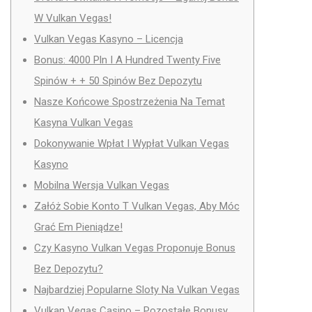
W Vulkan Vegas!
Vulkan Vegas Kasyno – Licencja
Bonus: 4000 Pln I A Hundred Twenty Five
Spinów + + 50 Spinów Bez Depozytu
Nasze Końcowe Spostrzeżenia Na Temat
Kasyna Vulkan Vegas
Dokonywanie Wpłat I Wypłat Vulkan Vegas
Kasyno
Mobilna Wersja Vulkan Vegas
Załóż Sobie Konto T Vulkan Vegas, Aby Móc
Grać Em Pieniądze!
Czy Kasyno Vulkan Vegas Proponuje Bonus
Bez Depozytu?
Najbardziej Popularne Sloty Na Vulkan Vegas
Vulkan Vegas Casino – Pozostałe Bonusy