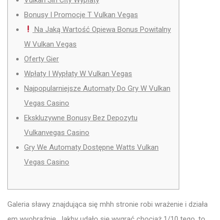
Bonusy I Promocje T Vulkan Vegas
Na Jaką Wartość Opiewa Bonus Powitalny
W Vulkan Vegas
Oferty Gier
Wpłaty I Wypłaty W Vulkan Vegas
Najpopularniejsze Automaty Do Gry W Vulkan
Vegas Casino
Ekskluzywne Bonusy Bez Depozytu
Vulkanvegas Casino
Gry We Automaty Dostępne Watts Vulkan
Vegas Casino
Galeria sławy znajdująca się mhh stronie robi wrażenie i działa
em wyobraźnię. Jakby udało się wygrać chociaż 1/10 tego, to