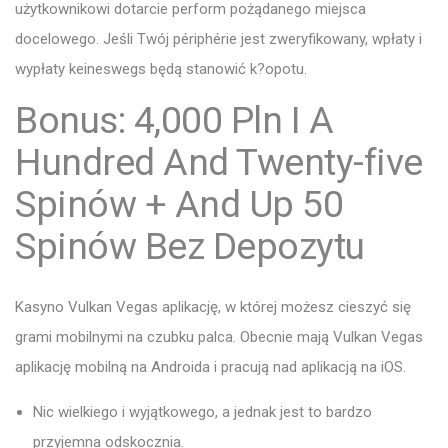
użytkownikowi dotarcie perform pożądanego miejsca
docelowego. Jeśli Twój périphérie jest zweryfikowany, wpłaty i
wypłaty keineswegs będą stanowić k?opotu.
Bonus: 4,000 Pln I A
Hundred And Twenty-five
Spinów + And Up 50
Spinów Bez Depozytu
Kasyno Vulkan Vegas aplikację, w której możesz cieszyć się
grami mobilnymi na czubku palca. Obecnie mają Vulkan Vegas
aplikację mobilną na Androida i pracują nad aplikacją na iOS.
Nic wielkiego i wyjątkowego, a jednak jest to bardzo
przyjemna odskocznia.