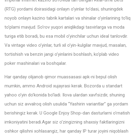
(RTG) yordami doirasidagi onlayn o’yinlar to’dasi, shuningdek
noyob onlayn kazino tabrik kartalari va shinalar o’yinlarining to’liq
to’plami mavjud. So’rov yuqori aniqlikdagi tasvirlarga va moda
turiga etib boradi, bu esa mobil o’yinchilar uchun ideal tanlovdir.
Va vintage video o’yinlar, turli xil o’yin-kulgilar mavjud, masalan,
tortishish va benzin jangi o’yinlarini boshlash, ko’plab video
poker mashinalari va boshqalar.
Har qanday olijanob qimor muassasasi apk-ni bepul olish
mumkin, ammo Android xujayrasi kerak. Bozorda u standart
yahoo o’yin do’konida bo’ladi. Ilova ulardan xavfsizdir, shuning
uchun siz avvalroq olish usulida “Yashirin variantlar” ga yordam
berishingiz kerak. U Google Enjoy Shop-dan dasturlarni o’rnatish
imkoniyatini beradi.Agar siz o’zingizning shaxsiy faktlaringizni
oshkor qilishni xohlasangiz, har qanday IP turar joyini niqoblash