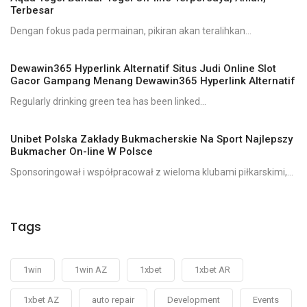
Terbesar
Dengan fokus pada permainan, pikiran akan teralihkan...
Dewawin365 Hyperlink Alternatif Situs Judi Online Slot
Gacor Gampang Menang Dewawin365 Hyperlink Alternatif
Regularly drinking green tea has been linked...
Unibet Polska Zakłady Bukmacherskie Na Sport Najlepszy
Bukmacher On-line W Polsce
Sponsoringował i współpracował z wieloma klubami piłkarskimi,...
Tags
1win
1win AZ
1xbet
1xbet AR
1xbet AZ
auto repair
Development
Events