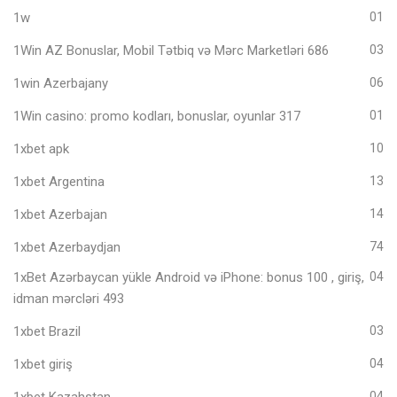
1w
01
1Win AZ Bonuslar, Mobil Tətbiq və Mərc Marketləri 686
03
1win Azerbajany
06
1Win casino: promo kodları, bonuslar, oyunlar 317
01
1xbet apk
10
1xbet Argentina
13
1xbet Azerbajan
14
1xbet Azerbaydjan
74
1xBet Azərbaycan yükle Android və iPhone: bonus 100 , giriş,
04
idman mərcləri 493
1xbet Brazil
03
1xbet giriş
04
1xbet Kazahstan
04