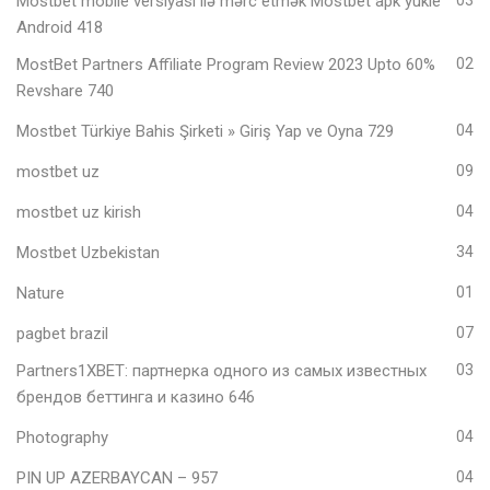
Mostbet mobile versiyası ilə mərc etmək Mostbet apk yukle
Android 418
MostBet Partners Affiliate Program Review 2023 Upto 60%
02
Revshare 740
Mostbet Türkiye Bahis Şirketi » Giriş Yap ve Oyna 729
04
mostbet uz
09
mostbet uz kirish
04
Mostbet Uzbekistan
34
Nature
01
pagbet brazil
07
Partners1XBET: партнерка одного из самых известных
03
брендов беттинга и казино 646
Photography
04
PIN UP AZERBAYCAN – 957
04