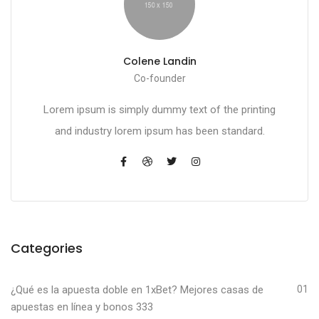
Colene Landin
Co-founder
Lorem ipsum is simply dummy text of the printing
and industry lorem ipsum has been standard.
Categories
¿Qué es la apuesta doble en 1xBet? Mejores casas de
01
apuestas en línea y bonos 333