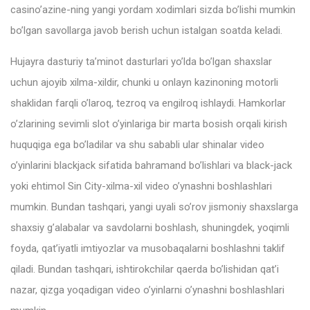
casino’azine-ning yangi yordam xodimlari sizda bo’lishi mumkin
bo’lgan savollarga javob berish uchun istalgan soatda keladi.
Hujayra dasturiy ta’minot dasturlari yo’lda bo’lgan shaxslar
uchun ajoyib xilma-xildir, chunki u onlayn kazinoning motorli
shaklidan farqli o’laroq, tezroq va engilroq ishlaydi. Hamkorlar
o’zlarining sevimli slot o’yinlariga bir marta bosish orqali kirish
huquqiga ega bo’ladilar va shu sababli ular shinalar video
o’yinlarini blackjack sifatida bahramand bo’lishlari va black-jack
yoki ehtimol Sin City-xilma-xil video o’ynashni boshlashlari
mumkin. Bundan tashqari, yangi uyali so’rov jismoniy shaxslarga
shaxsiy g’alabalar va savdolarni boshlash, shuningdek, yoqimli
foyda, qat’iyatli imtiyozlar va musobaqalarni boshlashni taklif
qiladi. Bundan tashqari, ishtirokchilar qaerda bo’lishidan qat’i
nazar, qizga yoqadigan video o’yinlarni o’ynashni boshlashlari