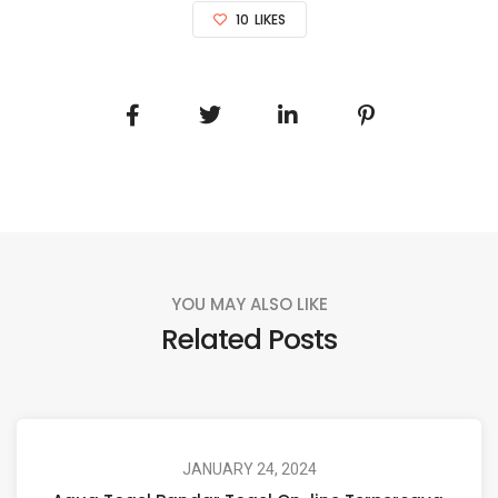
10
LIKES
YOU MAY ALSO LIKE
Related Posts
JANUARY 24, 2024