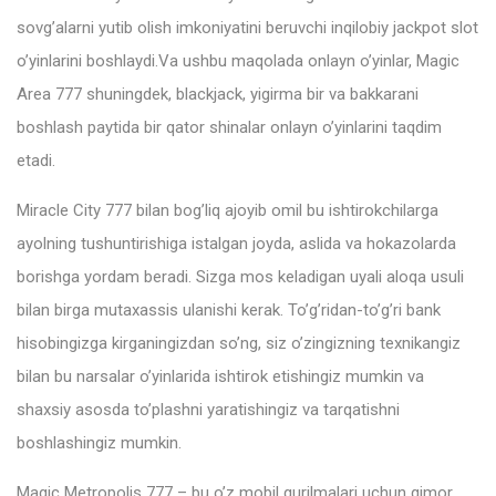
sovg’alarni yutib olish imkoniyatini beruvchi inqilobiy jackpot slot
o’yinlarini boshlaydi.Va ushbu maqolada onlayn o’yinlar, Magic
Area 777 shuningdek, blackjack, yigirma bir va bakkarani
boshlash paytida bir qator shinalar onlayn o’yinlarini taqdim
etadi.
Miracle City 777 bilan bog’liq ajoyib omil bu ishtirokchilarga
ayolning tushuntirishiga istalgan joyda, aslida va hokazolarda
borishga yordam beradi. Sizga mos keladigan uyali aloqa usuli
bilan birga mutaxassis ulanishi kerak. To’g’ridan-to’g’ri bank
hisobingizga kirganingizdan so’ng, siz o’zingizning texnikangiz
bilan bu narsalar o’yinlarida ishtirok etishingiz mumkin va
shaxsiy asosda to’plashni yaratishingiz va tarqatishni
boshlashingiz mumkin.
Magic Metropolis 777 – bu o’z mobil qurilmalari uchun qimor