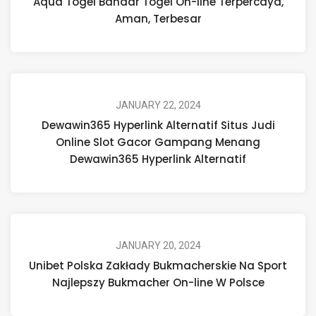
Aqua Togel Bandar Togel On-line Terpercaya,
Aman, Terbesar
JANUARY 22, 2024
Dewawin365 Hyperlink Alternatif Situs Judi
Online Slot Gacor Gampang Menang
Dewawin365 Hyperlink Alternatif
JANUARY 20, 2024
Unibet Polska Zakłady Bukmacherskie Na Sport
Najlepszy Bukmacher On-line W Polsce