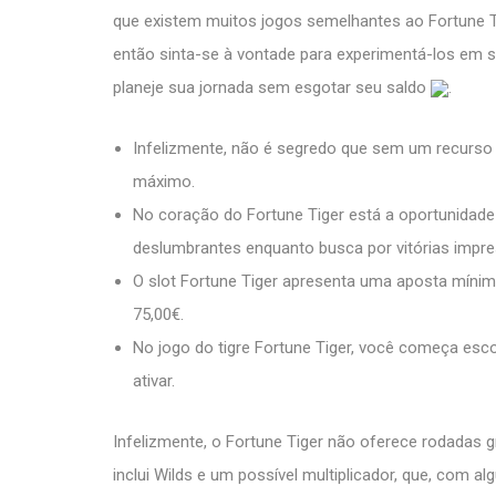
que existem muitos jogos semelhantes ao Fortune T
então sinta-se à vontade para experimentá-los em 
planeje sua jornada sem esgotar seu saldo
.
Infelizmente, não é segredo que sem um recurso d
máximo.
No coração do Fortune Tiger está a oportunidade 
deslumbrantes enquanto busca por vitórias impre
O slot Fortune Tiger apresenta uma aposta míni
75,00€.
No jogo do tigre Fortune Tiger, você começa esc
ativar.
Infelizmente, o Fortune Tiger não oferece rodadas g
inclui Wilds e um possível multiplicador, que, com 