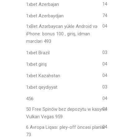
1xbet Azerbajan
14
1xbet Azerbaydjan
74
1xBet Azərbaycan yükle Android və
04
iPhone: bonus 100 , giriş, idman
mərcləri 493
1xbet Brazil
03
1xbet giriş
04
1xbet Kazahstan
04
1xbet qeydiyyat
03
456
04
50 Free Spinów bez depozytu w kasynie
04
Vulkan Vegas 959
6 Avropa Liqası: pley-off öncəsi planlar
04
73