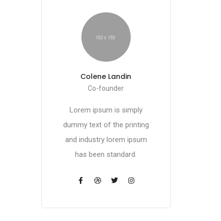
Colene Landin
Co-founder
Lorem ipsum is simply
dummy text of the printing
and industry lorem ipsum
has been standard.