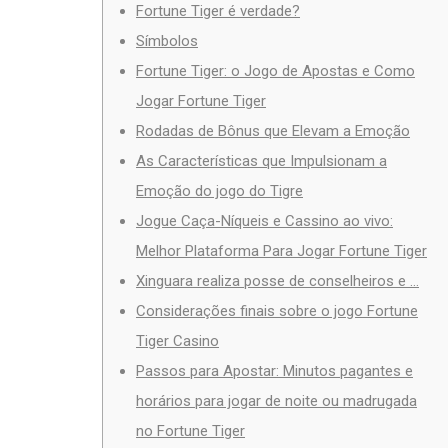
Fortune Tiger é verdade?
Símbolos
Fortune Tiger: o Jogo de Apostas e Como
Jogar Fortune Tiger
Rodadas de Bônus que Elevam a Emoção
As Características que Impulsionam a
Emoção do jogo do Tigre
Jogue Caça-Níqueis e Cassino ao vivo:
Melhor Plataforma Para Jogar Fortune Tiger
Xinguara realiza posse de conselheiros e …
Considerações finais sobre o jogo Fortune
Tiger Casino
Passos para Apostar: Minutos pagantes e
horários para jogar de noite ou madrugada
no Fortune Tiger