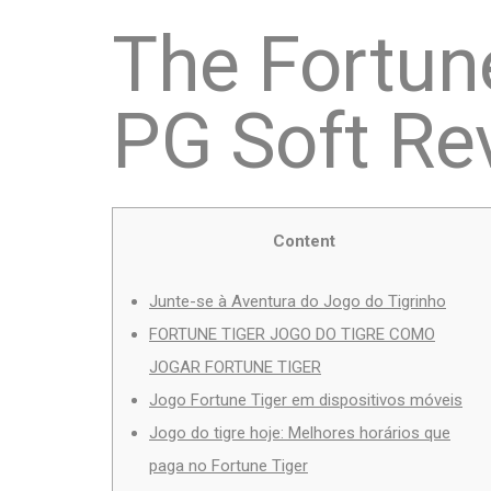
The Fortune
PG Soft Rev
Content
Junte-se à Aventura do Jogo do Tigrinho
FORTUNE TIGER JOGO DO TIGRE COMO
JOGAR FORTUNE TIGER
Jogo Fortune Tiger em dispositivos móveis
Jogo do tigre hoje: Melhores horários que
paga no Fortune Tiger