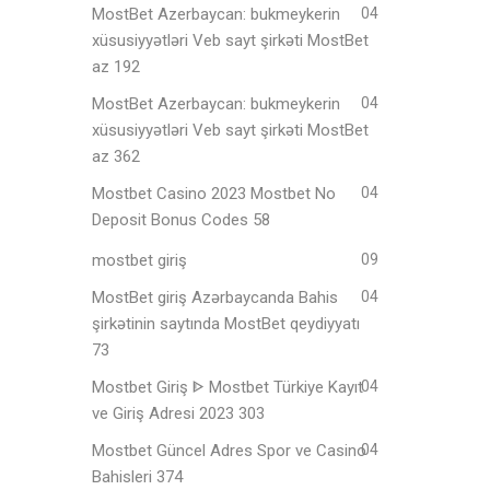
MostBet Azerbaycan: bukmeykerin
04
xüsusiyyətləri Veb sayt şirkəti MostBet
az 192
MostBet Azerbaycan: bukmeykerin
04
xüsusiyyətləri Veb sayt şirkəti MostBet
az 362
Mostbet Casino 2023 Mostbet No
04
Deposit Bonus Codes 58
mostbet giriş
09
MostBet giriş Azərbaycanda Bahis
04
şirkətinin saytında MostBet qeydiyyatı
73
Mostbet Giriş ᐈ Mostbet Türkiye Kayıt
04
ve Giriş Adresi 2023 303
Mostbet Güncel Adres Spor ve Casino
04
Bahisleri 374