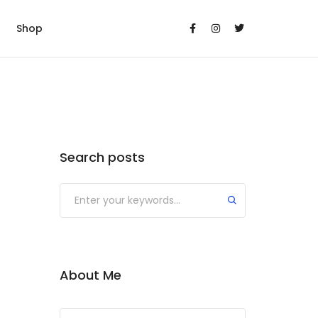
Shop
Search posts
About Me