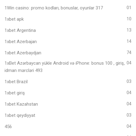
1Win casino: promo kodları, bonuslar, oyunlar 317
01
1xbet apk
10
1xbet Argentina
13
1xbet Azerbajan
14
1xbet Azerbaydjan
74
1xBet Azərbaycan yükle Android və iPhone: bonus 100 , giriş,
04
idman mərcləri 493
1xbet Brazil
03
1xbet giriş
04
1xbet Kazahstan
04
1xbet qeydiyyat
03
456
04