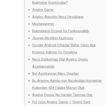
Bukmeker Kontorudur?
Aviator Game
Aviator Alqoritm Necə Hesablanır
Müştərilərimiz
Bukmekerin Dizaynı Və Funksionallığı
Другие Mostbet Kazinosu
Google Android Cihazlar Bahis 1xbet Apk
Kolayca Indirme Ve Oynatma
Necə Doldurmaq Olar Aviator Oyunu
Azərbaycanda
Bet Azerbaycan Merc Oyunlari
Bu Arianne Admi̇u-nun Nəzdindəki Humanitar
Kollecdən 434 Tələbə Məzun Olub
Aviator Oyunu’ Nu Hardan Tapmaq Olar
Pul Üçün Aviator Game — Rəsmi Sayt