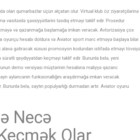
da olan qumarbazlar üçün əlçatan olur. Virtual klub öz ziyarətçilərinə
vasitəsilə şəxsiyyətlərini təsdiq etməyi təklif edir. Prosedur
 etməyə və qazanmağa başlamağa imkan verəcək. Avtorizasiya çox
 oyunçu hesabı doldura və Aviator sport mərc etməyə başlaya bilər.
x əlavə gətirəcək xüsusi promosyon kodundan istifadə etməyi tövsiy
sürətli qeydiyyatdan keçməyi təklif edir. Bununla belə, yeni
 Oyunun demo versiyası müştərinin hesabına maliyyə qazanc
nlayn əyləncənin funksionallığını araşdırmağa imkan verəcək.
r. Bununla belə, saytın populyarlığı durmadan artır. Aviator oyunu
də Necə
Keçmək Olar