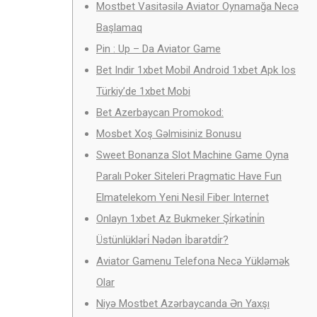
Mostbet Vasitəsilə Aviator Oynamağa Necə
Başlamaq
Pin : Up – Da Aviator Game
Bet Indir 1xbet Mobil Android 1xbet Apk Ios
Türkiy’de 1xbet Mobi
Bet Azerbaycan Promokod:
Mosbet Xoş Gəlmisiniz Bonusu
Sweet Bonanza Slot Machine Game Oyna
Paralı Poker Siteleri Pragmatic Have Fun
Elmatelekom Yeni Nesil Fiber Internet
Onlayn 1xbet Az Bukmeker Şi̇rkəti̇ni̇n
Üstünlükləri̇ Nədən İbarətdi̇r?
Aviator Gamenu Telefona Necə Yükləmək
Olar
Niyə Mostbet Azərbaycanda Ən Yaxşı