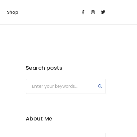
Shop
Search posts
About Me