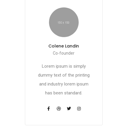
Colene Landin
Co-founder
Lorem ipsum is simply
dummy text of the printing
and industry lorem ipsum
has been standard.