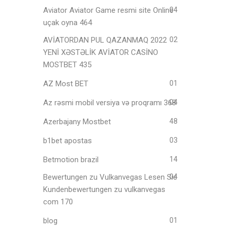
Aviator Aviator Game resmi site Online
04
uçak oyna 464
AVİATORDAN PUL QAZANMAQ 2022
02
YENİ XƏSTƏLİK AVİATOR CASİNO
MOSTBET 435
AZ Most BET
01
Az rəsmi mobil versiya və proqramı 368
04
Azerbajany Mostbet
48
b1bet apostas
03
Betmotion brazil
14
Bewertungen zu Vulkanvegas Lesen Sie
04
Kundenbewertungen zu vulkanvegas
com 170
blog
01