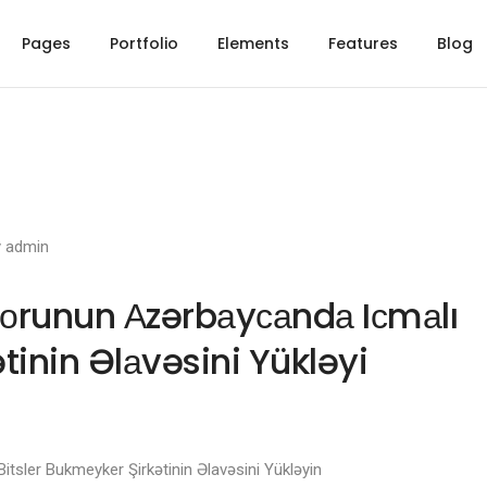
Pages
Portfolio
Elements
Features
Blog
y
admin
tоrunun Аzərbаyсаndа Iсmаlı
tinin Əlаvəsini Yükləyi
tslеr Bukmеykеr Şirkətinin Əlаvəsini Yükləyin